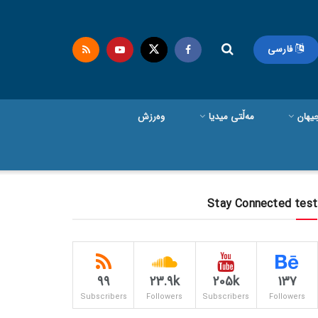
فارسی
یهان
مەڵتی میدیا
وەرزش
Stay Connected test
99
23.9k
205k
137
Subscribers
Followers
Subscribers
Followers