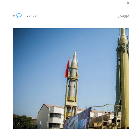
.
0
نووسەر