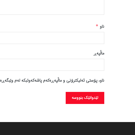
ناو
*
ماڵپه‌ڕ
ناو، پۆستی ئەلیکترۆنی و ماڵپەڕەکەم پاشەکەوتبکە لەم وێبگەڕە 