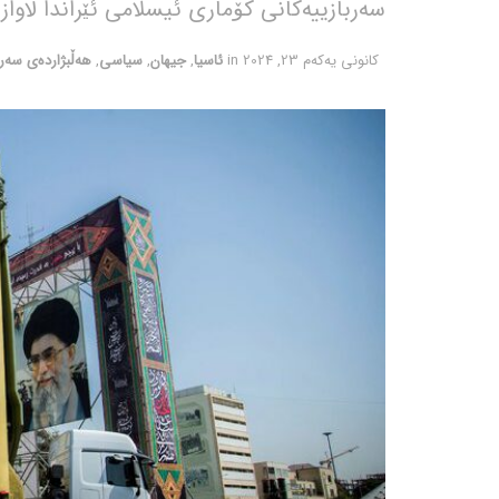
سەربازییەکانی کۆماری ئیسلامی ئێراندا لاوازە
كانونی یه‌كه‌م 23, 2024
in
ئاسیا
,
جیهان
,
سیاسی
,
هەڵبژاردەی سەر