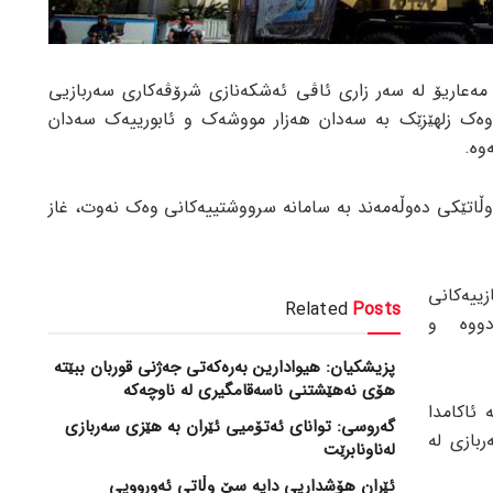
مەعاریۆ لە سەر زاری ئاڤی ئەشکەنازی شرۆڤەکاری سەربازیی
 وەک زلهێزێک بە سەدان هەزار مووشەک و ئابورییەک سەدان
وە.
وڵاتێکی دەوڵەمەند بە سامانە سرووشتییەکانی وەک نەوت، غاز
زییەکانی
Related
Posts
دووە و
پزیشکیان: هیوادارین بەرەکەتی جەژنی قوربان ببێتە
هۆی نەهێشتنی ناسەقامگیری لە ناوچەکە
 ئاکامدا
گەروسی: توانای ئەتۆمیی ئێران بە هێزی سەربازی
بازی لە
لەناونابرێت
ئێران هۆشداریی دایە سێ وڵاتی ئەورووپی