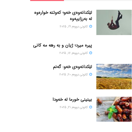
لێکدانەوەی خەو؛ کەوتنە خوارەوە
لە بەرزاییەوە
كانونی دووه‌م 19, 2025
پیره میرد؛ ژیان و به رهه مه کانی
كانونی دووه‌م 16, 2025
لێکدانەوەی خەو: گەنم
كانونی دووه‌م 20, 2025
بینینی خورما لە خەودا
كانونی دووه‌م 21, 2025