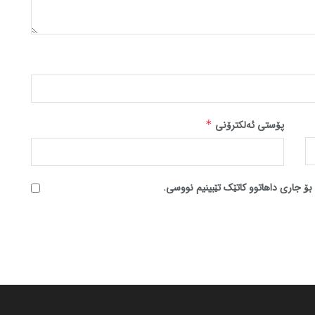
پۆستی ئەلکترۆنی
*
بۆ جاری داهاتوو کاتێک تێبینیم نووسی.