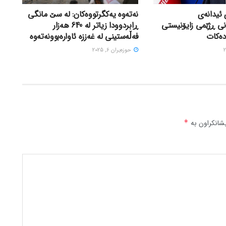
 ئیدانەی
نەتەوە یەکگرتووەکان: لە سێ مانگی
نی ڕژێمی زایۆنیستی
ڕابردوودا زیاتر لە 640 هەزار
دەکات
فەڵەستینی لە غەززە ئاوارەبوونەتەوە
حوزه‌یران 6, 2025
شانکراون بە
*