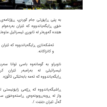
بە پێی ڕاپۆرتی جام کوردی، ڕۆژنامەی 
خۆی ڕایگەیاندووە کە ئێران بەردەوام
هێندە گەورەتر لە ئابوری ئیسرائیل ماوەتە
ئەشکەنازی ڕایگەیاندووە کە ئێران 
و کانزاکانە.
ناوبراو بە گومانەوە باسی توانا سەربا
ئیسرائیلی لە بەرامبەر ئێران کر
ڕایگەیاندووە کە ئەمە بابەتێکی ئاڵۆزە.
ڕاشیگەیاندووە کە ڕژێمی زایۆنیستی لە
واز لە ڕوبەڕوبونەوەی ڕاستەوخۆی سەر
گەڵ ئێران دێنێت./.