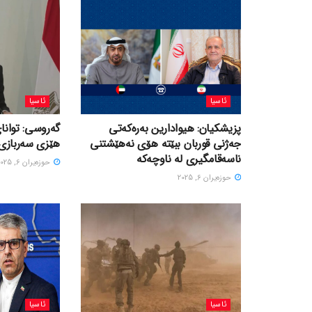
ئاسیا
ئاسیا
پزیشکیان: هیوادارین بەرەکەتی
گەروسی: توانای
جەژنی قوربان ببێتە هۆی نەهێشتنی
هێزی سەربازی 
ناسەقامگیری لە ناوچەکە
حوزه‌یران 6, 2025
حوزه‌یران 6, 2025
ئاسیا
ئاسیا