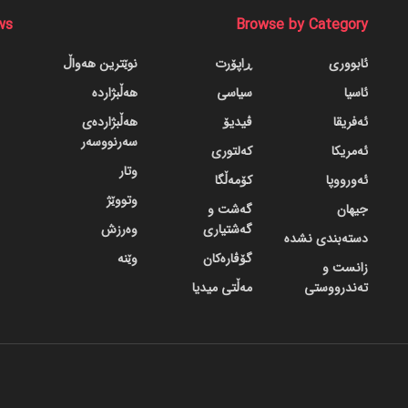
ws
Browse by Category
ئابووری
ڕاپۆرت
نوێترین هەواڵ
ئاسیا
سیاسی
هەڵبژاردە
ئەفریقا
ڤیدیۆ
هەڵبژاردەی
سەرنووسەر
ئەمریکا
کەلتوری
وتار
ئەورووپا
کۆمەڵگا
وتووێژ
جیهان
گه‌شت و
گه‌شتیاری
وەرزش
دسته‌بندی نشده
گۆڤاره‌کان
وێنە
زانست و
تەندرووستی
مەڵتی میدیا