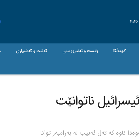
کۆمەڵگا
زانست و تەندرووستی
گه‌شت و گه‌شتیاری
ج
یسرائیل ناتوانێت
ا ناوە کە تەل ئەبیب لە بەرامبەر توانا