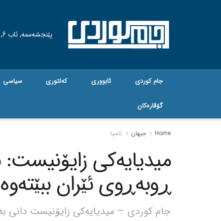
پێنجشەممە, ئاب 6, 2026
جام کوردی
ئابووری
کەلتوری
سیاسی
گۆڤاره‌کان
Home
جیهان
ئاسیا
میدیایەکی زایۆنیست: ئ
ڕوبەڕوی ئێران ببێتەوە
جام کوردی – میدیایەکی زایۆنیست دانی بەوەد