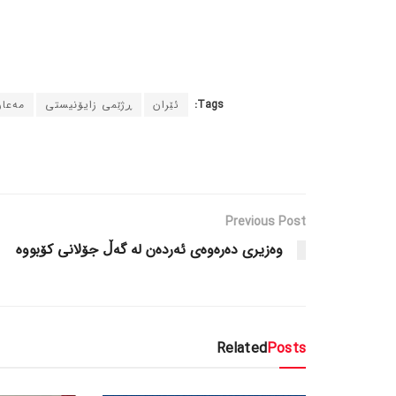
Tags:
ئێران
ڕژێمی زایۆنیستی
مەعار
Previous Post
وەزیری دەرەوەی ئەردەن لە گەڵ جۆلانی کۆبووە
Related
Posts