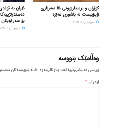
کوژران و برینداربوونی 15 سەربازی
ئێران بە توندی
زایۆنیست لە باشوری غەززە
دەستدرێژییەکا
بۆ سەر لوبنان 
حوزه‌یران 6, 2025
حوزه‌یران 6, 2025
وەڵامێک بنووسە
پۆستی ئەلیکترۆنییەکەت بڵاوناکرێتەوە.
خانە پێویستەکان دەستنی
لێدوان
*