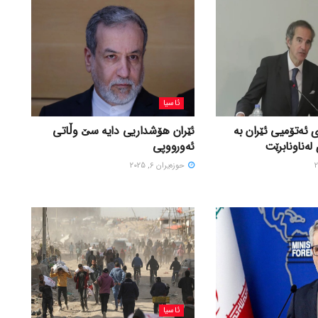
ئاسیا
 ئەتۆمیی ئێران بە
ئێران هۆشداریی دایە سێ وڵاتی
لەناونابرێت
ئەورووپی
حوزه‌یران 6, 2025
ئاسیا