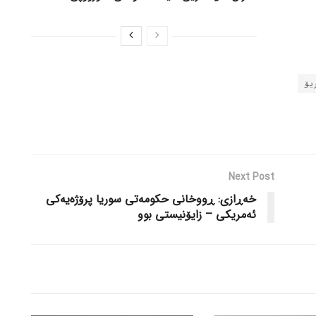
یۆ
Next Post
خەڕازی: ڕووخانی حکومەتی سوریا پرۆژەیەکی
ئەمریکی – زایۆنیستی بوو