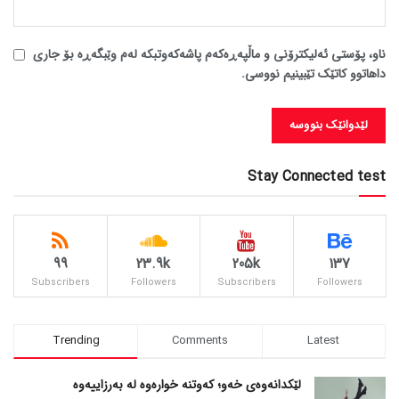
ناو، پۆستی ئەلیکترۆنی و ماڵپەڕەکەم پاشەکەوتبکە لەم وێبگەڕە بۆ جاری
داهاتوو کاتێک تێبینیم نووسی.
Stay Connected test
99
23.9k
205k
137
Subscribers
Followers
Subscribers
Followers
Trending
Comments
Latest
لێکدانەوەی خەو؛ کەوتنە خوارەوە لە بەرزاییەوە