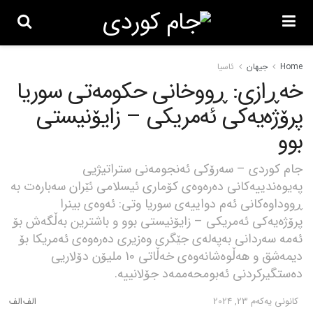
Home
جیهان
ئاسیا
خەڕازی: ڕووخانی حکومەتی سوریا
پرۆژەیەکی ئەمریکی – زایۆنیستی
بوو
جام کوردی – سەرۆکی ئەنجومەنی ستراتیژیی
پەیوەندییەکانی دەرەوەی کۆماری ئیسلامی ئێران سەبارەت بە
ڕووداوەکانی ئەم دواییەی سوریا وتی: ئەوەی بینرا
پرۆژەیەکی ئەمریکی – زایۆنیستی بوو و باشترین بەڵگەش بۆ
ئەمە سەردانی بەپەلەی جێگری وەزیری دەرەوەی ئەمریکا بۆ
دیمەشق و هەڵوەشانەوەی خەڵاتی 10 ملیۆن دۆلاریی
دەستگیرکردنی ئەبومحەممەد جۆلانییە.
كانونی یه‌كه‌م 23, 2024