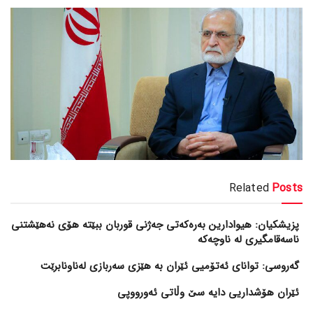
Related
Posts
پزیشکیان: هیوادارین بەرەکەتی جەژنی قوربان ببێتە هۆی نەهێشتنی
ناسەقامگیری لە ناوچەکە
گەروسی: توانای ئەتۆمیی ئێران بە هێزی سەربازی لەناونابرێت
ئێران هۆشداریی دایە سێ وڵاتی ئەورووپی