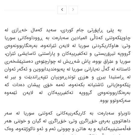
بە پێی ڕاپۆرتی جام کوردی، سەید کەمال خەڕازی لە
چاوپێکەوتنی کەناڵی المیادین سەبارەت بە ڕووداوەکانی سوریا
وتی: هاوکاریکردنی سوریا لە لایەن ئێرانەوە، بەرەنگاربوونەوەی
گرووپە تیرۆریستی و تەکفیرییەکان و پاراستنی ئاسایشی ئێران،
سوریا و عێراق بووە، پاش شەڕیش لە چوارچێوەی دەستپێشخەری
ئاستانە لە گەڵ نەیارانی سوریا لە پەیوەندیدابووین و ئەگەر ئەوان
لە ڕاستیدا بیری و هزری توندڕەوییان تێپەڕاندبێت و بیر لە
پێکەوەژیانی ئاشتیانە بکەنەوە، ئەمە خۆی پیشان دەدات کە
بەرەنگاربوونەوەی گرووپە تەکفیرییەکان لە لایەن ئێمەوە
سەرکەوتوو بووە.
ناوبراو سەبارەت بە کاریگەرییەکانی کەوتنی سوریا لە سەر
داهاتووی بەرەی خۆڕاگری وتی: خۆڕاگری لە گیان و خوێنی هەر
فەڵەستینییەکدایە و بە هاتن و چوونی ئەم و ئەو ناکوژێتەوە، وەک