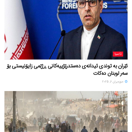
ئاسیا
ئێران بە توندی ئیدانەی دەستدرێژییەکانی ڕژێمی زایۆنیستی بۆ
سەر لوبنان دەکات
حوزه‌یران 6, 2025