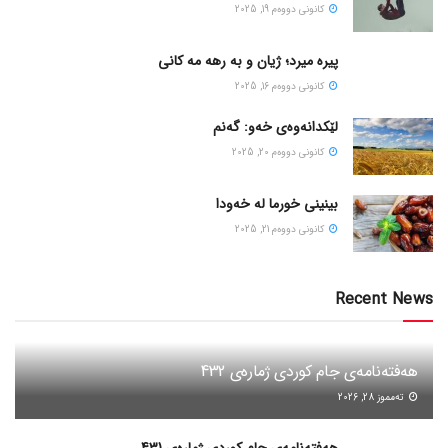
كانونی دووه‌م 19, 2025
پیره میرد؛ ژیان و به رهه مه کانی
كانونی دووه‌م 16, 2025
لێکدانەوەی خەو: گەنم
كانونی دووه‌م 20, 2025
بینینی خورما لە خەودا
كانونی دووه‌م 21, 2025
Recent News
هەفتەنامەی جام کوردی ژمارەی 432
ته‌مموز 28, 2026