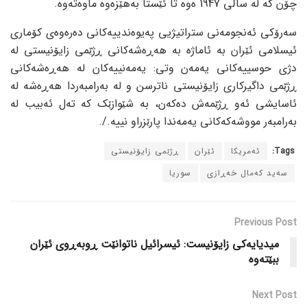
چۆن کە لە ساڵی 1947 ەوە تا ئێستا بەهێزەوە ماوەتەوە.
سەرۆکی ئەنجومەنی ستراتیژیی پەیوەندییەکانی دەرەوەی کۆماری
ئیسلامی ئێران بە ئاماژە بە هەڕەشەکانی ڕژێمی زایۆنیستی لە
دژی حوسییەکانی یەمەن وتی: یەمەنییەکان لە هەڕەشەکانی
ڕژێمی داگیرکاری زایۆنیستی ناترسن و لە بەرامبەردا هەڕەشە لە
ئاسایشی ئەو ڕژێمەش دەکەن، بە شێوازێک کە تەل ئەبیب لە
بەرامبەر مووشەکەکانی یەمەندا پارێزراو نییە./.
Tags:
ئەمریکا
ئێران
ڕژێمی زایۆنیستی
سەید کەمال خەڕازی
سوریا
Previous Post
میدیایەکی زایۆنیست: ئیسرائیل ناتوانێت ڕوبەڕوی ئێران
ببێتەوە
Next Post