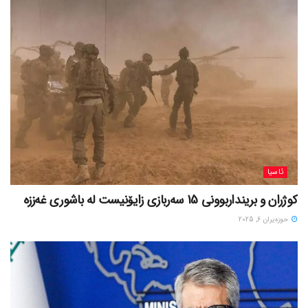
ئاسیا
کوژران و برینداربوونی 15 سەربازی زایۆنیست لە باشوری غەززە
حوزه‌یران 6, 2025