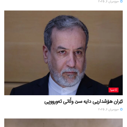
حوزه‌یران 6, 2025
ئاسیا
ئێران هۆشداریی دایە سێ وڵاتی ئەورووپی
حوزه‌یران 6, 2025