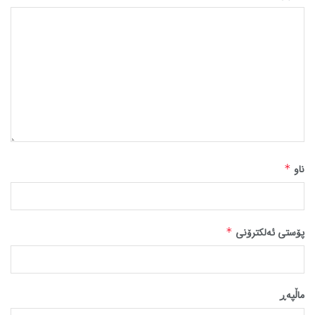
ناو
*
پۆستی ئەلکترۆنی
*
ماڵپه‌ڕ