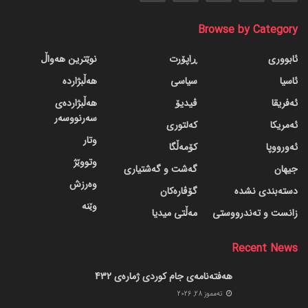
Browse by Category
ئابووری
ڕاپۆرت
نوێترین هەواڵ
ئاسیا
سیاسی
هەڵبژاردە
ئەفریقا
ڤیدیۆ
هەڵبژاردەی
سەرنووسەر
ئەمریکا
کەلتوری
وتار
ئەورووپا
کۆمەڵگا
وتووێژ
جیهان
گه‌شت و گه‌شتیاری
وەرزش
دسته‌بندی نشده
گۆڤاره‌کان
وێنە
زانست و تەندرووستی
مەڵتی میدیا
Recent News
هەفتەنامەی جام کوردی ژمارەی 432
ته‌مموز 28, 2026