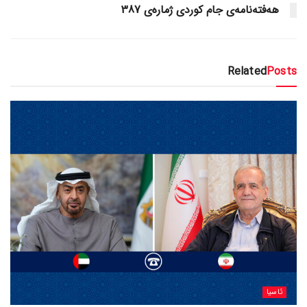
هەفتەنامەی جام کوردی ژمارەی 387
Related
Posts
ئاسیا