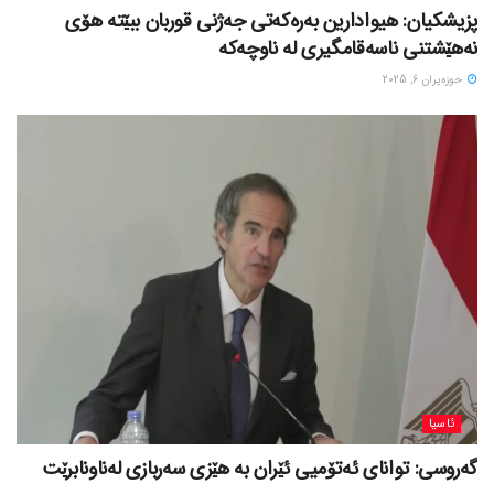
پزیشکیان: هیوادارین بەرەکەتی جەژنی قوربان ببێتە هۆی
نەهێشتنی ناسەقامگیری لە ناوچەکە
حوزه‌یران 6, 2025
ئاسیا
گەروسی: توانای ئەتۆمیی ئێران بە هێزی سەربازی لەناونابرێت