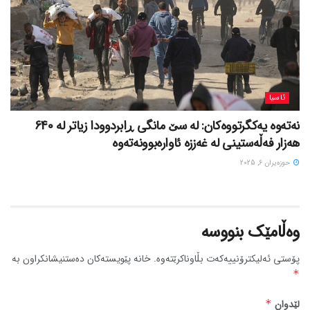
ئاسیا
نەتەوە یەکگرتووەکان: لە سێ مانگی ڕابردوودا زیاتر لە 640
هەزار فەڵەستینی لە غەززە ئاوارەبوونەتەوە
حوزه‌یران 6, 2025
وەڵامێک بنووسە
پۆستی ئەلیکترۆنییەکەت بڵاوناکرێتەوە.
خانە پێویستەکان دەستنیشانکراون بە
*
لێدوان
*