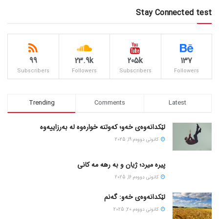
Stay Connected test
99
23.9k
205k
137
Subscribers
Followers
Subscribers
Followers
Trending
Comments
Latest
لێکدانەوەی خەو؛ کەوتنە خوارەوە لە بەرزاییەوە
كانونی دووه‌م 19, 2025
پیره میرد؛ ژیان و به رهه مه کانی
كانونی دووه‌م 16, 2025
لێکدانەوەی خەو: گەنم
كانونی دووه‌م 20, 2025