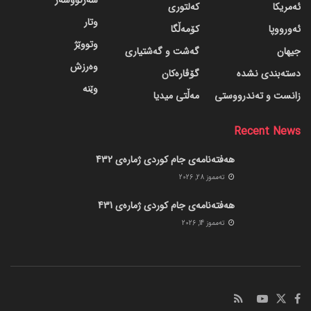
سەرنووسەر
ئەمریکا
کەلتوری
وتار
ئەورووپا
کۆمەڵگا
وتووێژ
جیهان
گه‌شت و گه‌شتیاری
وەرزش
دسته‌بندی نشده
گۆڤاره‌کان
وێنە
زانست و تەندرووستی
مەڵتی میدیا
Recent News
هەفتەنامەی جام کوردی ژمارەی 432
ته‌مموز 28, 2026
هەفتەنامەی جام کوردی ژمارەی 431
ته‌مموز 14, 2026