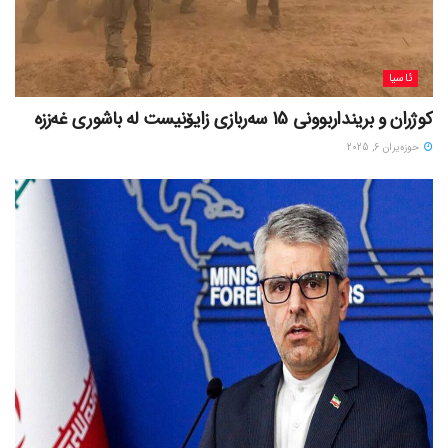
ئاسیا
کوژران و برینداربوونی 15 سەربازی زایۆنیست لە باشوری غەززە
حوزه‌یران 6, 2025