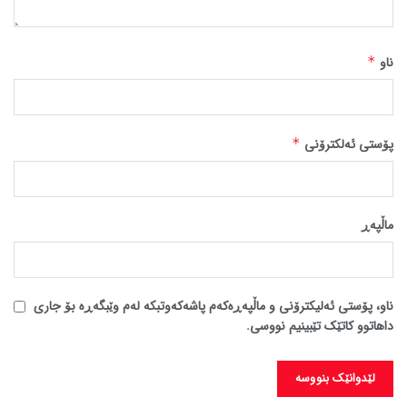
ناو
*
پۆستی ئەلکترۆنی
*
ماڵپه‌ڕ
ناو، پۆستی ئەلیکترۆنی و ماڵپەڕەکەم پاشەکەوتبکە لەم وێبگەڕە بۆ جاری
داهاتوو کاتێک تێبینیم نووسی.