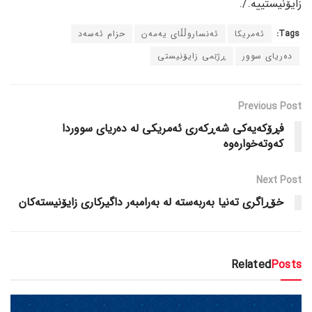
زایۆنیستییە./.
Tags:
ئەمریکا
ئەنساروڵڵای یەمەن
حزام ئەسەد
دەریای سوور
ڕژێمی زایۆنیستی
Previous Post
فڕۆکەیەکی شەڕکەری ئەمریکی لە دەریای سووردا
کەوتەخوارەوە
Next Post
خۆڕاگری تەنیا بەربەستە لە بەرامبەر داگیرکاری زایۆنیستەکان
Related
Posts