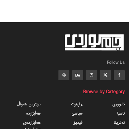
Follow Us
Browse by Category
ئابووری
ڕاپۆرت
نوێترین هەواڵ
ئاسیا
سیاسی
هەڵبژاردە
ئەفریقا
ڤیدیۆ
هەڵبژاردەی