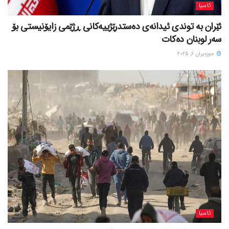
ئاسیا
ئێران بە توندی ئیدانەی دەستدرێژییەکانی ڕژێمی زایۆنیستی بۆ
سەر لوبنان دەکات
حوزه‌یران 6, 2025
ئاسیا