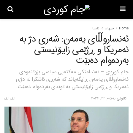
Home
جیهان
ئاسیا
ئەنساروڵڵای یەمەن: شەری دژ بە
ئەمریکا و ڕژێمی زایۆنیستی
بەردەوام دەبێت
جام کوردی – ئەندامێکی مەکتەبی سیاسی بزوتنەوەی
ئەنساروڵڵای یەمەن ڕایگەیاند کە شەڕی ئاشکرا لە دژی
ئەمریکا و ڕژێمی زایۆنیستی بە توندی بەردەوام دەبێت.
كانونی یه‌كه‌م 22, 2024