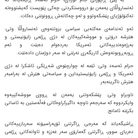
ئەنساروڵڵای یەمەن بۆ درووستکردنی چەکی پێویست گەیشتووەتە
تەکنۆلۆژیای پێشکەوتوو و لەو چەکانەش ڕوونوێنی دەکات.
ئەو ئەندامەی مەکتەبی سیاسی بزوتنەوەی ئەنساروڵڵا وتی:
هێرشە درۆنی و مووشەکییەکان لە دژی ڕژێمی زایۆنیستی و
بەرژەوەندییەکانی ئەمریکا بەردەوام دەبێت و ئەم
ڕوبەڕوبونەوەش کاریگەری نەرێنی لە سەر دوژمنان دادەنێت.
حزام ئەسەد وتی: ئێمە لە چوارچێوەی شەڕێکی ئاشکرا لە دژی
ئەمریکا و ڕژێمی زایۆنیستیداین و سیاسەتی هێرش لە بەرامبەر
هێرش ناگرینەبەر.
ناوبراو وتی: پێشکەوتنی یەمەن لە ڕووی مووشەکییەوە
وایکردووە کە سەرجەم ناوچە داگیرکراوەکانی فەڵەستین بە ئاسانی
بکرێنە ئامانج.
ڕاشیگەیاند کە مەرجی ڕاگرتنی ئۆپەراسیۆنە سەربازییەکانی
دەریای سوور، ڕاگرتنی گەمارۆی سەر غەززە و تاوانەکانی ڕژێمی