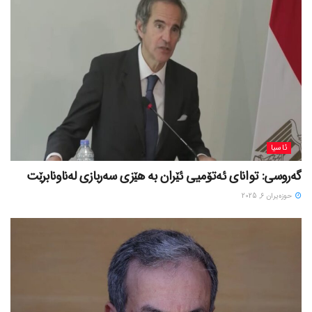
ئاسیا
گەروسی: توانای ئەتۆمیی ئێران بە هێزی سەربازی لەناونابرێت
حوزه‌یران 6, 2025