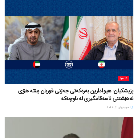
ئاسیا
پزیشکیان: هیوادارین بەرەکەتی جەژنی قوربان ببێتە هۆی
نەهێشتنی ناسەقامگیری لە ناوچەکە
حوزه‌یران 6, 2025