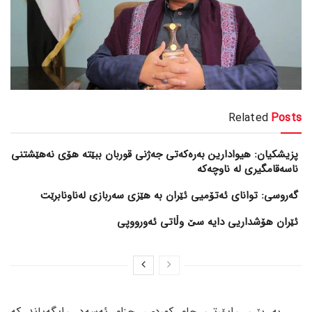
Related
Posts
پزیشکیان: هیوادارین بەرەکەتی جەژنی قوربان ببێتە هۆی نەهێشتنی
ناسەقامگیری لە ناوچەکە
گەروسی: توانای ئەتۆمیی ئێران بە هێزی سەربازی لەناونابرێت
ئێران هۆشداریی دایە سێ وڵاتی ئەورووپی
بە پێی ڕاپۆرتی جام کوردی، حزام ئەسەد ڕایگەیاند کە