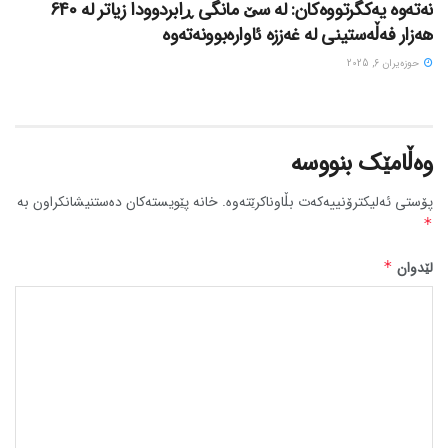
نەتەوە یەکگرتووەکان: لە سێ مانگی ڕابردوودا زیاتر لە 640
هەزار فەڵەستینی لە غەززە ئاوارەبوونەتەوە
حوزه‌یران 6, 2025
وەڵامێک بنووسە
پۆستی ئەلیکترۆنییەکەت بڵاوناکرێتەوە.
خانە پێویستەکان دەستنیشانکراون بە
*
لێدوان
*