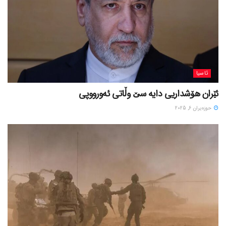
ئاسیا
ئێران هۆشداریی دایە سێ وڵاتی ئەورووپی
حوزه‌یران 6, 2025