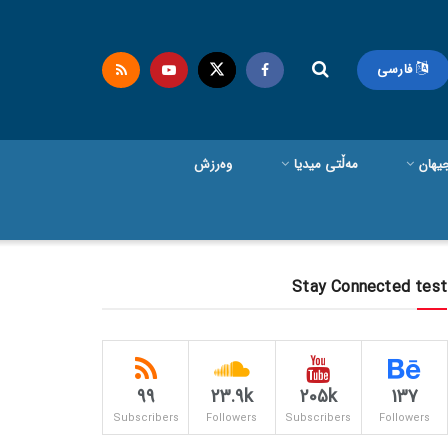
فارسی
یهان
مەڵتی میدیا
وەرزش
Stay Connected test
99
23.9k
205k
137
Subscribers
Followers
Subscribers
Followers