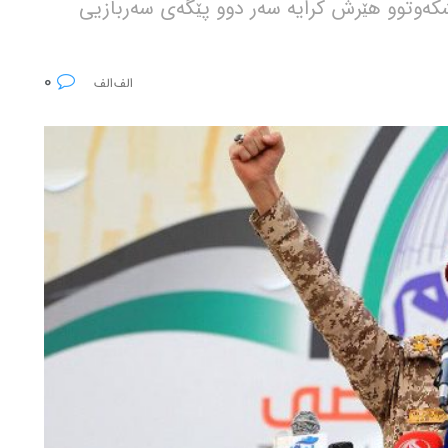
کەوتوو هێرش کرایە سەر دوو پێگەی سەربازیی
0