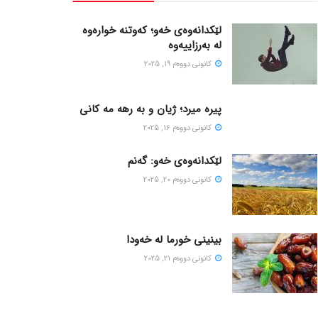
لێکدانەوەی خەو؛ کەوتنە خوارەوە
لە بەرزاییەوە
كانونی دووه‌م 19, 2025
پیره میرد؛ ژیان و به رهه مه کانی
كانونی دووه‌م 16, 2025
لێکدانەوەی خەو: گەنم
كانونی دووه‌م 20, 2025
بینینی خورما لە خەودا
كانونی دووه‌م 21, 2025