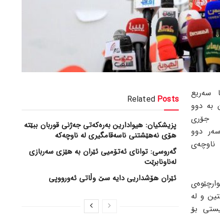
 سەریع
Related
Posts
 بە دوو
 جۆری
پزیشکیان: هیوادارین بەرەکەتی جەژنی قوربان ببێتە
تە سەر دوو
هۆی نەهێشتنی ناسەقامگیری لە ناوچەکە
 ناوچەی
گەروسی: توانای ئەتۆمیی ئێران بە هێزی سەربازی
لەناونابرێت
ئێران هۆشداریی دایە سێ وڵاتی ئەورووپی
وارچێوەی
تین و لە
یستی بۆ