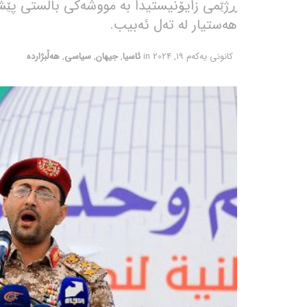
ڕژێمی زایۆنیستیدا بە مووشەکی بالستی پێش
هەستیار لە تەل ئەبیب.
كانونی یه‌كه‌م 19, 2024
in
ئاسیا
,
جیهان
,
سیاسی
,
هەڵبژاردە