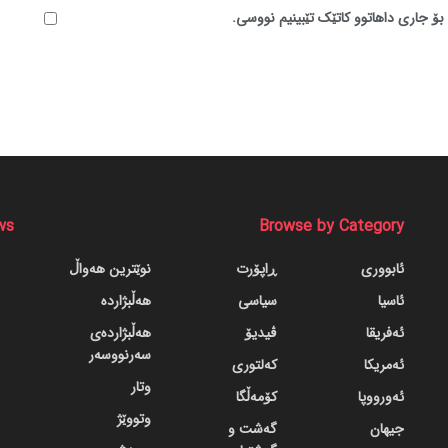
بۆ جاری داهاتوو کاتێک تێبینیم نووسی.
ws
Browse by Category
ئابووری
ڕاپۆرت
نوێترین هەواڵ
ئاسیا
سیاسی
هەڵبژاردە
ئەفریقا
ڤیدیۆ
هەڵبژاردەی
سەرنووسەر
ئەمریکا
کەلتوری
وتار
ئەورووپا
کۆمەڵگا
وتووێژ
جیهان
گه‌شت و