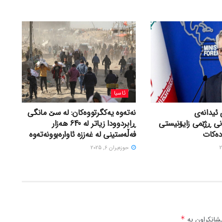
ئاسیا
 ئیدانەی
نەتەوە یەکگرتووەکان: لە سێ مانگی
نی ڕژێمی زایۆنیستی
ڕابردوودا زیاتر لە 640 هەزار
دەکات
فەڵەستینی لە غەززە ئاوارەبوونەتەوە
حوزه‌یران 6, 2025
شانکراون بە
*