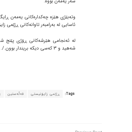
سەر یەمەن بووە.
وتەبێژی هێزە چەکدارەکانی یەمەن ڕایگە
ئاسایی لە بەرامبەر تاوانەکانی ڕژێمی زای
شەهید و 3 کەسی دیکە بریندار بوون./.
Tags:
ڕژێمی زایۆنیستی
فەڵەستین
ی