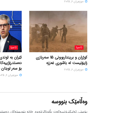
حوزه‌یران 6, 2025
ئاسیا
ئاسیا
کوژران و برینداربوونی 15 سەربازی
ئێران بە توندی
زایۆنیست لە باشوری غەززە
دەستدرێژییەکا
بۆ سەر لوبنان 
حوزه‌یران 6, 2025
حوزه‌یران 6, 2025
وەڵامێک بنووسە
پۆستی ئەلیکترۆنییەکەت بڵاوناکرێتەوە.
خانە پێویستەکان دەستنی