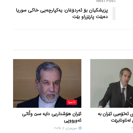
Next Post
پزیشکیان بۆ ئەردۆغان: یەکپارچەیی خاکی سوریا
دەبێت پارێزراو بێت
ئاسیا
 ئەتۆمیی ئێران بە
ئێران هۆشداریی دایە سێ وڵاتی
لەناونابرێت
ئەورووپی
حوزه‌یران 6, 2025