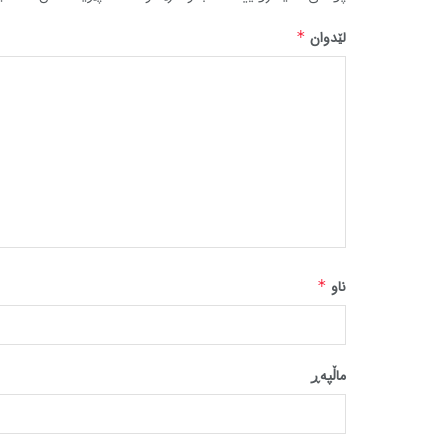
لێدوان
*
ناو
*
ماڵپه‌ڕ