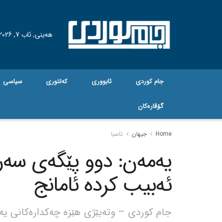
هه‌ینی, ئاب 7, 2026
جام کوردی
ئابووری
کەلتوری
سیاسی
گۆڤاره‌کان
Home
جیهان
ئاسیا
یەمەن: دوو پێگەی سەرب
ئەبیب کردە ئامانج
جام کوردی – وتەبێژی هێزە چەکدارەکانی یەم