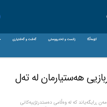
کۆمەڵگا
زانست و تەندرووستی
گه‌شت و گه‌شتیاری
ج
ازیی هەستیارمان لە تەل
ەن ڕایگەیاند کە لە وەڵامی دەستدرێژییەکانی