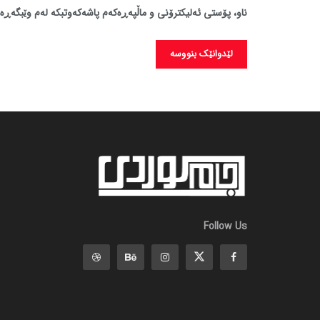
ناو، پۆستی ئەلیکترۆنی و ماڵپەڕەکەم پاشەکەوتبکە لەم وێبگەڕە 
Follow Us