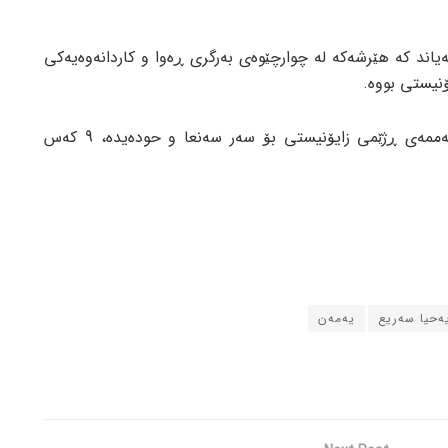
یاند کە هێرشەکە لە چوارچێوەی بەرگری ڕەوا و کاردانەوەیەکی
ۆنیستی بووە.
لە ئەنجامی هێرشەکانی ڕۆژی پێنج شەممەی ڕژێمی زایۆنیستی بۆ سەر سەنعا و حودەیدە، 9 کەس
ەحیا سەریع
یەمەن