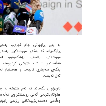
بە پێی ڕاپۆرتی جام کوردی، یەحیا
ڕایگەیاند کە یەکەی مووشەکیی یەمەن
مووشەکی بالستی پێشکەوتوو لە
فەڵەستین – 2 ، هێرشی کردووە
پێگەی سەربازی تایبەت و هەستیار لە
تەل ئەبیب.
ناوبراو ڕایگەیاند کە ئەم هێرشە لە چ
هاوکاریکردنی گەلی زوڵملێکراوی فەڵەس
وەڵامی دەستدرێژییەکانی ڕژێمی زایۆن