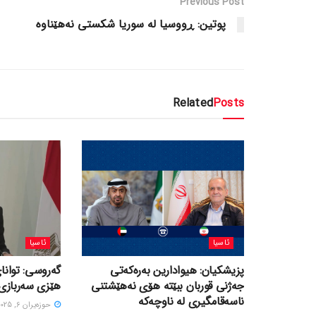
Previous Post
پوتین: ڕووسیا لە سوریا شکستی نەهێناوە
Related
Posts
ئاسیا
ئاسیا
پزیشکیان: هیوادارین بەرەکەتی
گەروسی: توانای
جەژنی قوربان ببێتە هۆی نەهێشتنی
هێزی سەربازی 
ناسەقامگیری لە ناوچەکە
حوزه‌یران 6, 2025