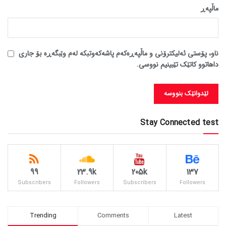
ماڵپه‌ڕ
ناو، پۆستی ئەلیکترۆنی و ماڵپەڕەکەم پاشەکەوتبکە لەم وێبگەڕە بۆ جاری
داهاتوو کاتێک تێبینیم نووسی.
Stay Connected test
99
23.9k
205k
137
Subscribers
Followers
Subscribers
Followers
Trending
Comments
Latest