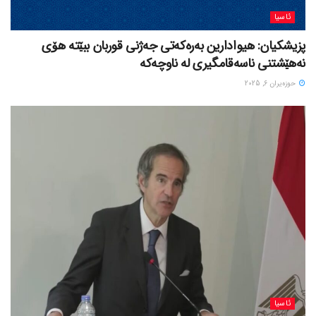
ئاسیا
پزیشکیان: هیوادارین بەرەکەتی جەژنی قوربان ببێتە هۆی
نەهێشتنی ناسەقامگیری لە ناوچەکە
حوزه‌یران 6, 2025
ئاسیا