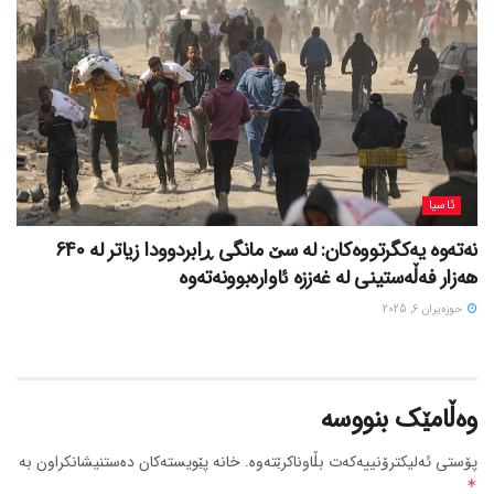
ئاسیا
نەتەوە یەکگرتووەکان: لە سێ مانگی ڕابردوودا زیاتر لە 640
هەزار فەڵەستینی لە غەززە ئاوارەبوونەتەوە
حوزه‌یران 6, 2025
وەڵامێک بنووسە
پۆستی ئەلیکترۆنییەکەت بڵاوناکرێتەوە.
خانە پێویستەکان دەستنیشانکراون بە
*