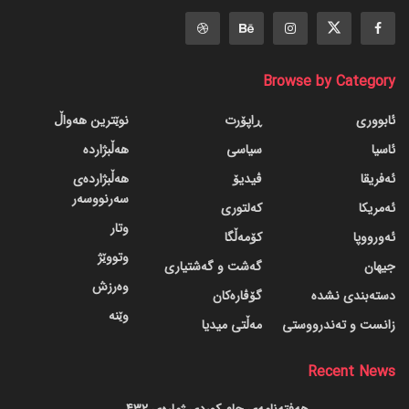
Browse by Category
ئابووری
ڕاپۆرت
نوێترین هەواڵ
ئاسیا
سیاسی
هەڵبژاردە
ئەفریقا
ڤیدیۆ
هەڵبژاردەی
سەرنووسەر
ئەمریکا
کەلتوری
وتار
ئەورووپا
کۆمەڵگا
وتووێژ
جیهان
گه‌شت و گه‌شتیاری
وەرزش
دسته‌بندی نشده
گۆڤاره‌کان
وێنە
زانست و تەندرووستی
مەڵتی میدیا
Recent News
هەفتەنامەی جام کوردی ژمارەی 432