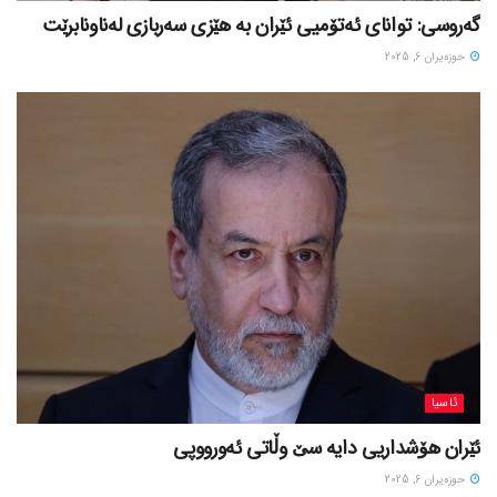
گەروسی: توانای ئەتۆمیی ئێران بە هێزی سەربازی لەناونابرێت
حوزه‌یران 6, 2025
ئاسیا
ئێران هۆشداریی دایە سێ وڵاتی ئەورووپی
حوزه‌یران 6, 2025