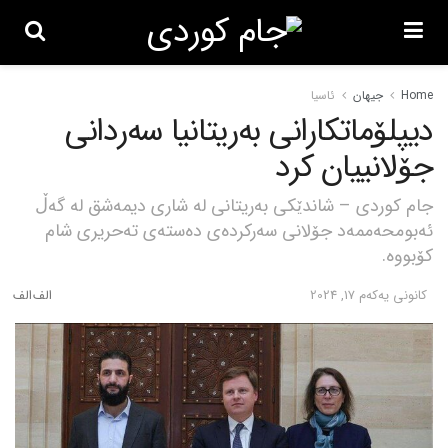
Home
جیهان
ئاسیا
دیپلۆماتکارانی بەریتانیا سەردانی
جۆلانییان کرد
جام کوردی – شاندێکی بەریتانی لە شاری دیمەشق لە گەڵ
ئەبومحەممەد جۆلانی سەرکردەی دەستەی تەحریری شام
کۆبووە.
كانونی یه‌كه‌م 17, 2024