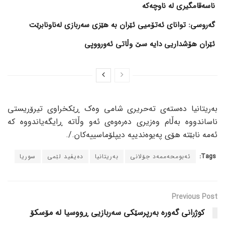
ناسەقامگیری لە ناوچەکە
گەروسی: توانای ئەتۆمیی ئێران بە هێزی سەربازی لەناونابرێت
ئێران هۆشداریی دایە سێ وڵاتی ئەورووپی
بەریتانیا دەستەی تەحریری شامی وەک ڕێکخراوی تیرۆریستی
ناساندووە بەڵام وەزیری دەرەوەی ئەو وڵاتە ڕایگەیاندووە کە
ئەمە نابێتە هۆی پەیوەندییە دیپلۆماسییەکان./.
Tags:
ئەبومحەممەد جۆلانی
بەریتانیا
دەیڤید لێمی
سوریا
Previous Post
کوژرانی گەورە بەرپرسێکی سەربازیی ڕووسیا لە مۆسکۆ