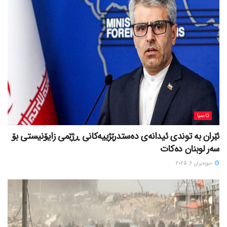
ئاسیا
ئێران بە توندی ئیدانەی دەستدرێژییەکانی ڕژێمی زایۆنیستی بۆ
سەر لوبنان دەکات
حوزه‌یران 6, 2025