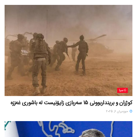
ئاسیا
کوژران و برینداربوونی 15 سەربازی زایۆنیست لە باشوری غەززە
حوزه‌یران 6, 2025