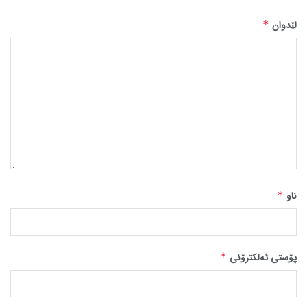
لێدوان
*
ناو
*
پۆستی ئەلکترۆنی
*