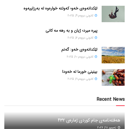
لێکدانەوەی خەو؛ کەوتنە خوارەوە لە بەرزاییەوە
كانونی دووه‌م 19, 2025
پیره میرد؛ ژیان و به رهه مه کانی
كانونی دووه‌م 16, 2025
لێکدانەوەی خەو: گەنم
كانونی دووه‌م 20, 2025
بینینی خورما لە خەودا
كانونی دووه‌م 21, 2025
Recent News
هەفتەنامەی جام کوردی ژمارەی 432
ته‌مموز 28, 2026