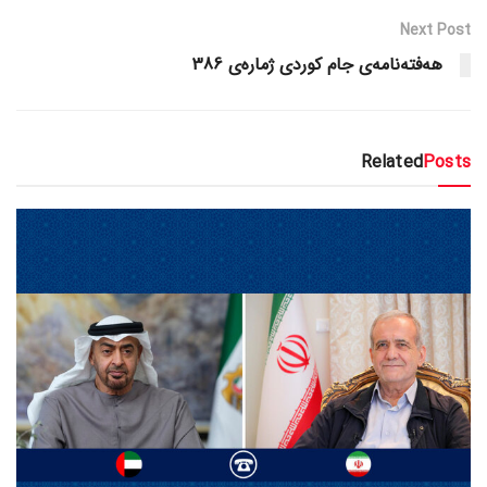
Next Post
هەفتەنامەی جام کوردی ژمارەی 386
Related
Posts