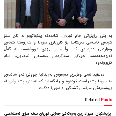
بە پێی ڕاپۆرتی جام کوردی، شاندەکە پێکهاتبوو لە ئان سنۆ
نێردەی تایبەتی بەریتانیا بۆ کاروباری سوریا و هەروەها نێردەی
وەزارەتی دەرەوەی ئەو وڵاتە و ڕۆژی دووشەممە لە گەڵ
ئەبومحەممەد جۆلانی سەرکردەی دەستەی تەحریری شام
کۆبوونەوە.
دەیڤید لێمی وەزیری دەرەوەی بەریتانیا چوونی ئەو شاندەی
بۆ سوریا پشتڕاست کردەوە و ڕایگەیاند کە لەندەن پشتیوانی لە
پرۆسەیەکی سیاسی گشتگیر لە سوریا دەکات.
Related
Posts
پزیشکیان: هیوادارین بەرەکەتی جەژنی قوربان ببێتە هۆی نەهێشتنی