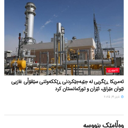
ئابووری
ئەمریکا ڕێگریی لە جێبەجێکردنی ڕێککەوتنی سێقۆڵی غازیی
نێوان عێراق، ئێران و تورکمانستان کرد
ئایار 31, 2025
وەڵامێک بنووسە