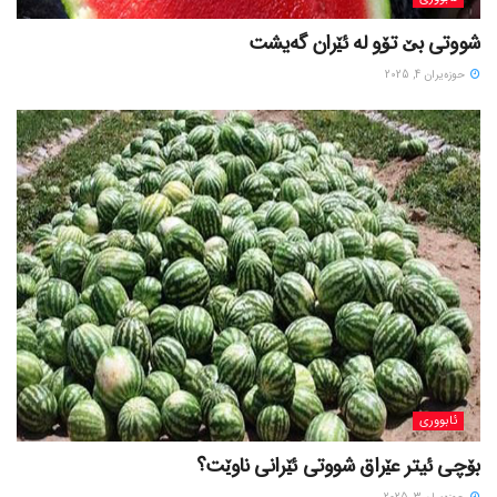
شووتی بێ تۆو لە ئێران گەیشت
حوزه‌یران 4, 2025
ئابووری
بۆچی ئیتر عێراق شووتی ئێرانی ناوێت؟