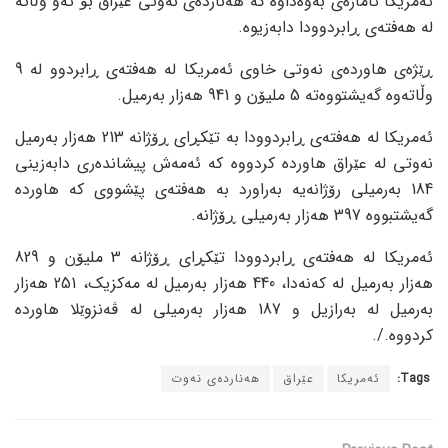
ئەمریکا ئاماژەی بەوەداوە کە هەناردەی نەوتی عێراق بۆ ئەو وڵاتە
لە هەفتەی ڕابردوودا دابەزیوە.
ڕێژەی هاوردەی نەوتی خاوی ئەمریکا لە هەفتەی ڕابردوو لە 9
وڵاتەوە گەیشتووەتە 5 ملیۆن و 941 هەزار بەرمیل.
ئەمریکا لە هەفتەی ڕابردوودا بە تێکڕای ڕۆژانە 213 هەزار بەرمیل
نەوتی لە عێراق هاوردە کردووە کە ئەمەش پیشاندەری دابەزینی
184 بەرمیلی رۆژانەیە بەراورد بە هەفتەی پێشووی کە هاوردە
گەیشتبووە 397 هەزار بەرمیلی ڕۆژانە.
ئەمریکا لە هەفتەی ڕابردوودا تێکڕای ڕۆژانە 3 ملیۆن و 829
هەزار بەرمیل لە کەنەدا، 440 هەزار بەرمیل لە مەکزیک، 251 هەزار
بەرمیل لە بەرازیل و 187 هەزار بەرمیلی لە ڤەنزوێلا هاوردە
کردووە./.
Tags:
ئەمریکا
عێراق
هەناردەی نەوت