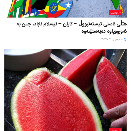
ئابووری
هێڵی ئاسنی ئیستەنبووڵ – تاران – ئیسلام ئاباد، چین بە
ئەورووپاوە دەبەستێتەوە
حوزه‌یران 4, 2025
ئابووری