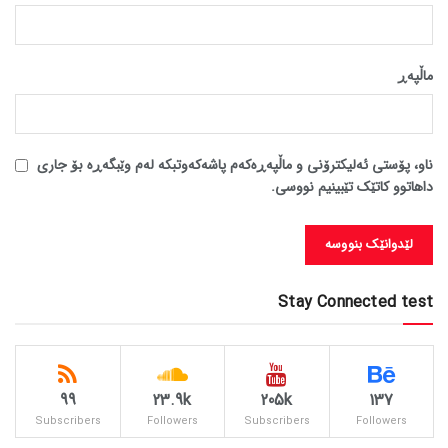
ماڵپه‌ڕ
ناو، پۆستی ئەلیکترۆنی و ماڵپەڕەکەم پاشەکەوتبکە لەم وێبگەڕە بۆ جاری
داهاتوو کاتێک تێبینیم نووسی.
Stay Connected test
99
23.9k
205k
137
Subscribers
Followers
Subscribers
Followers