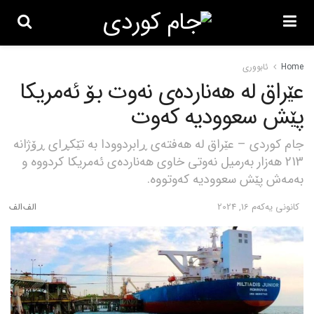
Home
ئابووری
عێراق لە هەناردەی نەوت بۆ ئەمریکا
پێش سعوودیە کەوت
جام کوردی – عێراق لە هەفتەی ڕابردوودا بە تێکڕای ڕۆژانە
213 هەزار بەرمیل نەوتی خاوی هەناردەی ئەمریکا کردووە و
بەمەش پێش سعوودیە کەوتووە.
كانونی یه‌كه‌م 16, 2024