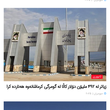
حوزه‌یران 3, 2025
ئابووری
زیاتر لە ٤٩٢ ملیۆن دۆلار کاڵا لە گومرگی کرماشانەوە هەناردە کرا
حوزه‌یران 1, 2025