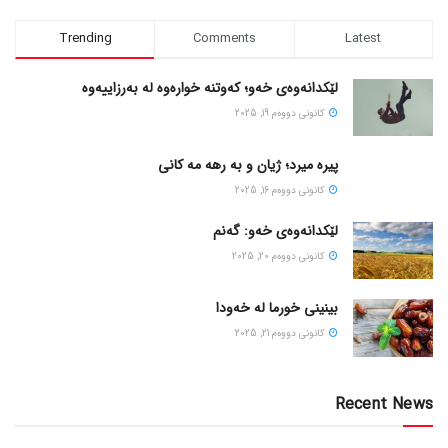
Trending
Comments
Latest
لێکدانەوەی خەو؛ کەوتنە خوارەوە لە بەرزاییەوە
كانونی دووه‌م 19, 2025
پیره میرد؛ ژیان و به رهه مه کانی
كانونی دووه‌م 16, 2025
لێکدانەوەی خەو: گەنم
كانونی دووه‌م 20, 2025
بینینی خورما لە خەودا
كانونی دووه‌م 21, 2025
Recent News