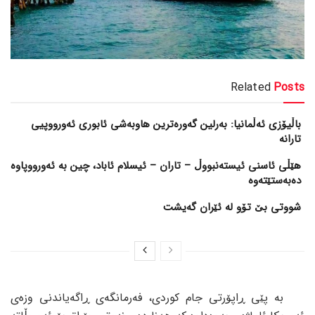
Related
Posts
باڵیۆزی ئەڵمانیا: بەرلین گەورەترین هاوبەشی ئابوری ئەورووپیی
تارانە
هێڵی ئاسنی ئیستەنبووڵ – تاران – ئیسلام ئاباد، چین بە ئەورووپاوە
دەبەستێتەوە
شووتی بێ تۆو لە ئێران گەیشت
بە پێی ڕاپۆرتی جام کوردی، فەرمانگەی ڕاگەیاندنی وزەی