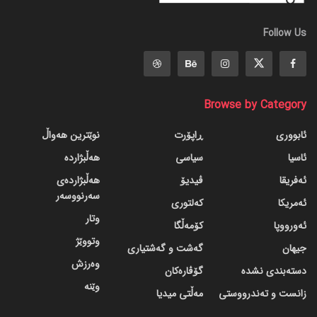
Follow Us
Browse by Category
ئابووری
ڕاپۆرت
نوێترین هەواڵ
ئاسیا
سیاسی
هەڵبژاردە
ئەفریقا
ڤیدیۆ
هەڵبژاردەی
سەرنووسەر
ئەمریکا
کەلتوری
وتار
ئەورووپا
کۆمەڵگا
وتووێژ
جیهان
گه‌شت و گه‌شتیاری
وەرزش
دسته‌بندی نشده
گۆڤاره‌کان
وێنە
زانست و تەندرووستی
مەڵتی میدیا