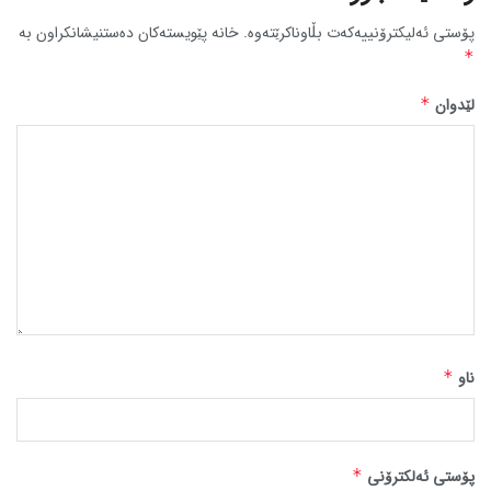
پۆستی ئەلیکترۆنییەکەت بڵاوناکرێتەوە.
خانە پێویستەکان دەستنیشانکراون بە
*
لێدوان
*
ناو
*
پۆستی ئەلکترۆنی
*