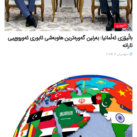
ئابووری
باڵیۆزی ئەڵمانیا: بەرلین گەورەترین هاوبەشی ئابوری ئەورووپیی
تارانە
حوزه‌یران 7, 2025