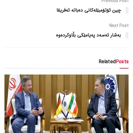
Previous Post
چین ئۆتۆمبێلەکانی دەباتە ئەفریقا
Next Post
بەشار ئەسەد پەیامێکی بڵاوکردەوە
Related
Posts