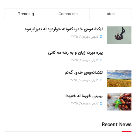
Trending
Comments
Latest
لێکدانەوەی خەو؛ کەوتنە خوارەوە لە بەرزاییەوە
كانونی دووه‌م 19, 2025
پیره میرد؛ ژیان و به رهه مه کانی
كانونی دووه‌م 16, 2025
لێکدانەوەی خەو: گەنم
كانونی دووه‌م 20, 2025
بینینی خورما لە خەودا
كانونی دووه‌م 21, 2025
Recent News