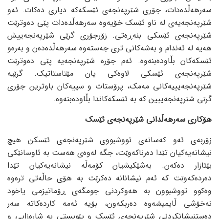
سەرهەڵدەدات، جۆری شێرپەنجەی ئێسکەکە دیاری دەکات. ئەو
شێرپەنجەیەی لە ناو ئێسک خۆیەوە سەرهەڵدەدات پێی دەوترێت
شێرپەنجەی ئێسکی بنەڕەتی. زۆرجۆری گرێی شێرپەنجەییش
هەیە لە ئەندام و بەشەکانی تری جەستەوە سەرهەڵدەدەن و بەرەو
ئێسکەکان بڵاودەبنەوە. ئەم جۆرە شێرپەنجەیە پێی دەوترێت
شێرپەنجەی ئێسکی لاوەکی یان مێتاستاتیک. گرێیە
شێرپەنجەیییەکانی مەمک، پرۆستات و سییەکان باوترین جۆری
گرێی شێرپەنجەییین کە بە ئێسکەکاندا بڵاودەبنەوە.
هۆکاری سەرهەڵدانی شێرپەنجەی ئێسک
زۆربەی ئەو کەسانەی تووشبووی شێرپەنجەی ئێسکن هیچ
نیشانەیەکیان تێدا دەرناکەوێت، جگە لەوەی هەست بە ئاوسانێکی
بێئازار دەکەن. بەشێكیشیان کۆمەڵە نیشانەیەکیان تێدا
دەردەکەوێت کە ئەم نیشانانە دەکرێت بە هۆی حاڵەتی ترەوە
وەکوو تووشبوون بە هەوکردنی جومگەی ڕۆماتیزمی یاخود
نەخۆشی ڵایمیشەوە دەربکەون، بۆیە ئەمە کاردەکاتە سەر
دەستنیشانکردنی شێرپەنجەی ئێسک و پێویستی بە شارەزایی و