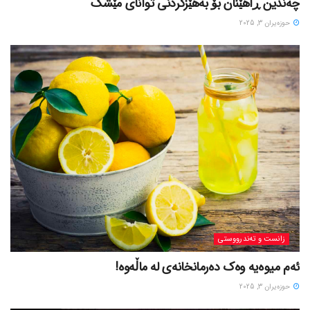
چەندین ڕاهێنان بۆ بەهێزکردنی توانای مێشک
حوزه‌یران 3, 2025
زانست و تەندرووستی
ئەم میوەیە وەک دەرمانخانەی لە ماڵەوە!
حوزه‌یران 3, 2025