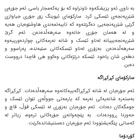
بە ناوی ئەو پزیشکەوە ناونراوە کە بۆ یەکەمجار باسی ئەم جۆرەی
شێرپەنجەی ئێسکی کرد. سارکۆمای ئیوینگ زۆر جۆری جیاوازی
گرێی شێرپەنجەیی دەگرێتەوە کە تایبەتمەندی هاوشێوەیان هەیە
و لە هەمان جۆری خانەوە سەرهەڵدەدەن. ئەم گرێ
شێرپەنجەیییانە لەناو ئێسک و شانە نەرمەکانی چواردەورییەوە
سەرهەڵدەدەن. بەزۆری لەناو ئێسکەکانی سێبەندە، پەراسوو و
دەفەی شان یاخود ئێسکە درێژەکانی وەکوو هی قاچدا درووست
دەبن.
سارکۆمای کڕکڕاگە
:
ئەم جۆرەیان لە شانە کڕکڕاگەییەکانەوە سەرهەڵدەدات. کڕکڕاگە
بەستەرە شانەیەکی نەرمە کە یارمەتی جووڵەی نێوان ئێسک و
جومگەکان دەدات. ئەم جۆرەیان بەزۆری لە ئێسکی قۆڵ، قاچ و
حەوزدا ڕوودەدات. بە پێچەوانەی جۆرەکانی ترەوە، زیاتر لە
کەسانی پێگەیشتوودا ئەم جۆرەیان دەستنیشاندەکرێت.
کۆردۆما
: