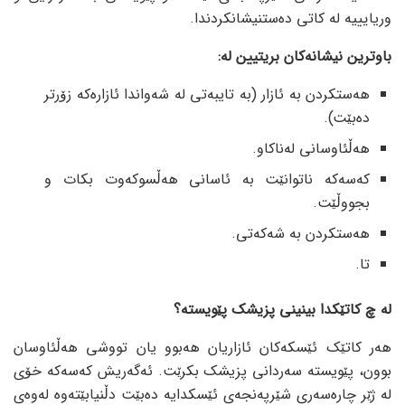
وریایییە لە کاتی دەستنیشانکردندا.
باوترین نیشانەکان بریتیین لە:
هەستکردن بە ئازار (بە تایبەتی لە شەواندا ئازارەکە زۆرتر
دەبێت).
هەڵئاوسانی لەناکاو.
کەسەکە ناتوانێت بە ئاسانی هەڵسوکەوت بکات و
بجووڵێت.
هەستکردن بە شەکەتی.
تا.
لە چ کاتێکدا بینینی پزیشک پێویستە؟
هەر کاتێک ئێسکەکان ئازاریان هەبوو یان تووشی هەڵئاوسان
بوون، پێویستە سەردانی پزیشک بکرێت. ئەگەریش کەسەکە خۆی
لە ژێر چارەسەری شێرپەنجەی ئێسکدایە دەبێت دڵنیابێتەوە لەوەی