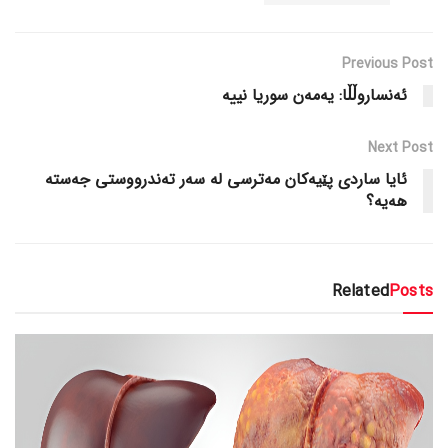
Previous Post
ئەنساروڵڵا: یەمەن سوریا نییە
Next Post
ئایا ساردی پێیەکان مەترسی لە سەر تەندرووستی جەستە
هەیە؟
Related
Posts