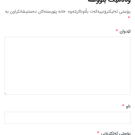
پۆستی ئەلیکترۆنییەکەت بڵاوناکرێتەوە.
خانە پێویستەکان دەستنیشانکراون بە
*
لێدوان
*
ناو
*
پۆستی ئەلکترۆنی
*