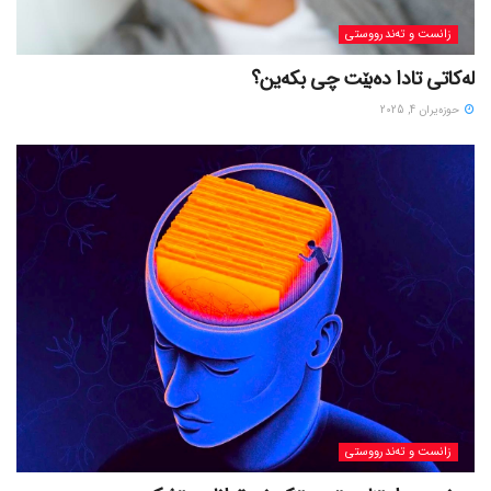
زانست و تەندرووستی
لەکاتی تادا دەبێت چی بکەین؟
حوزه‌یران 4, 2025
زانست و تەندرووستی