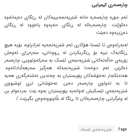
چارەسەری کیمیایی
:
ئەم جۆرە چارەسەرە خانە شێرپەنجەیییەکان لە ڕێگای دەرمانەوە
دەکوژێت. چارەسەرەکە لە ڕێگای حەپەوە یاخوود لە ڕێگای
دەرزییەوە دەبێت.
لەبەرئەوەی تا ئێستا هۆکاری ئەم شێرپەنجەیە نەزانراوە، بۆیە هیچ
ڕێگایەک نییە بۆ ڕێگریکردن لە ڕوودانی، سەرەڕای ئەوەش
زۆربەی حاڵەتەکانی شێرپەنجەی ئێسک بە سەرکەوتوویی چارەسەر
دەکرێن. لەم دۆخەدا شێرپەنجەکە هەرگیز سەرهەڵناداتەوە.
هەندێکجار نەخۆشەکان پێویستیان بە چەندین نەشتەرگەری هەیە
تا بە تەواوی چارەسەر دەبن. نەخۆشانی تری توشبووی
شێرپەنجەی ئێسکیش لەوانەیە پێویستیان بەوە بێت بەردەوام بن
لە وەرگرتنی چارەسەرەکان تا ڕێگا لە بڵاوبوونەوەی بگیرێت./.
Tags:
شێرپەنجەی ئێسک