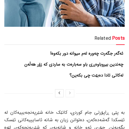
Related
Posts
ئەگەر جگەرت چەورە لەم میوانە دور بکەوە!
چەندین بیروباوەڕی باو سەبارەت بە ساردی کە زۆر هەڵەن
لەکاتی تادا دەبێت چی بکەین؟
بە پێی ڕاپۆرتی جام کوردی، کاتێک خانە شێرپەنجەیییەکان لە
ئێسکدا گەشەدەکەن، دەتوانن زیان بە شانە ئاسایییەکانی ئێسک
بگەیەنن. جۆری ئەو خانە و شانەیەی کە شێرپەنجەکەی لێوە