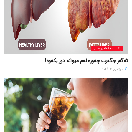
زانست و تەندرووستی
ئەگەر جگەرت چەورە لەم میوانە دور بکەوە!
حوزه‌یران 6, 2025