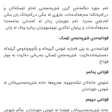
ئەم جۆرە دەگمەنەی گرێی شێرپەنجەیی لەناو ئێسکەکان و
دڕکەپەتکدا سەرهەڵدەدات، بەزۆری لە بنکی دڕکەپەتک یان بنکی
کەلـلەی سەردا. ئەم جۆرەیان زیاتر لە کەسانی بەتەمەندا
سەرهەڵدەدات و پیاوان ئەگەری تووشبوونیان زیاترە وەک لە ژنان.
قۆناغبەندی شێرپەنجەی ئێسک
قۆناغبەندی بە پێی قەبارە، شوێنی گرێیەکە و بڵاوبوونەوەی گرێیەکە
دەستنیشاندەکرێت. شێرپەنجەی ئێسکی بنەڕەتی دەکرێت بە چوار
قۆناغ:
قۆناغی یەکەم:
شێوەی خانەکان تێکنەچووە، هەروەها خانە شێرپەنجەیییەکان لە
شوێنی خۆیاندان.
قۆناغی دووەم:
خانە شێرپەنجەیییەکان هێشتا لە شوێنی خۆیاندان، بەڵام شێوەی