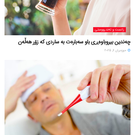
زانست و تەندرووستی
چەندین بیروباوەڕی باو سەبارەت بە ساردی کە زۆر هەڵەن
حوزه‌یران 6, 2025