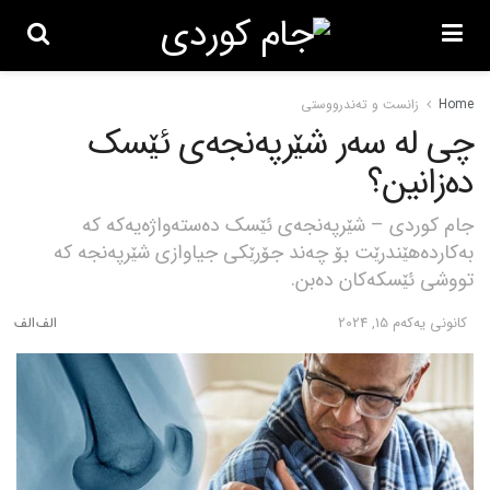
Home
زانست و تەندرووستی
چی لە سەر شێرپەنجەی ئێسک
دەزانین؟
جام کوردی – شێرپەنجەی ئێسک دەستەواژەیەکە کە
بەکاردەهێندرێت بۆ چەند جۆرێکی جیاوازی شێرپەنجە کە
تووشی ئێسکەکان دەبن.
كانونی یه‌كه‌م 15, 2024