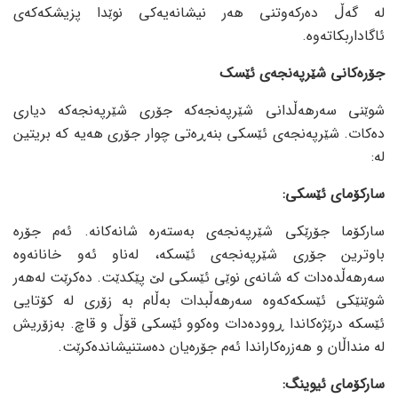
لە گەڵ دەرکەوتنی هەر نیشانەیەکی نوێدا پزیشکەکەی
ئاگاداربکاتەوە.
جۆرەکانی شێرپەنجەی ئێسک
شوێنی سەرهەڵدانی شێرپەنجەکە جۆری شێرپەنجەکە دیاری
دەکات. شێرپەنجەی ئێسکی بنەڕەتی چوار جۆری هەیە کە بریتین
لە:
سارکۆمای ئێسکی:
سارکۆما جۆرێکی شێرپەنجەی بەستەرە شانەکانە. ئەم جۆرە
باوترین جۆری شێرپەنجەی ئێسکە، لەناو ئەو خانانەوە
سەرهەڵدەدات کە شانەی نوێی ئێسکی لێ پێکدێت. دەکرێت لەهەر
شوێنێکی ئێسکەکەوە سەرهەڵبدات بەڵام بە زۆری لە کۆتایی
ئێسکە درێژەکاندا ڕوودەدات وەکوو ئێسکی قۆڵ و قاچ. بەزۆریش
لە منداڵان و هەزرەکاراندا ئەم جۆرەیان دەستنیشاندەکرێت.
سارکۆمای ئیوینگ: