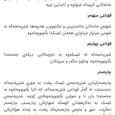
خانەکانی گرێیەکە شێواوە و ئاسایی نییە.
قۆناغی سێهەم:
شێوەی خانەکان نائاساییین و تێکچوون، هەروەها شێرپەنجەکە بە
شوێنی جیاواز جیاوازی هەمان ئێسکدا بڵاوبووەتەوە.
قۆناغی چوارەم:
شێرپەنجەکە لە ئێسکەوە بە ناوچەکانی دیکەی جەستەدا
بڵاوبووەتەوە، وەکوو جگەر و سییەکان.
چارەسەر
چارەسەرکردنی شێرپەنجەی ئێسک پشت بە جۆری شێرپەنجەکە
دەبەستێت لە گەڵ قۆناغی شێرپەنجەکە، کە ئایا بڵاوبووەتەوە بە
جەستەدا یان نا و شوێنی بڵاوبوونەوەکەی کوێیە. شێرپەنجەی
ئێسک بە بەکارهێنانی کۆمەڵە شێوازێكی چارەسەر، چارەسەر
دەکرێت. جۆر و ماوەی چارەسەرەکە پشت بە چەند هۆکارێکی