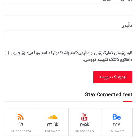
ماڵپه‌ڕ
ناو، پۆستی ئەلیکترۆنی و ماڵپەڕەکەم پاشەکەوتبکە لەم وێبگەڕە بۆ جاری
داهاتوو کاتێک تێبینیم نووسی.
Stay Connected test
99
23.9k
205k
137
Subscribers
Followers
Subscribers
Followers