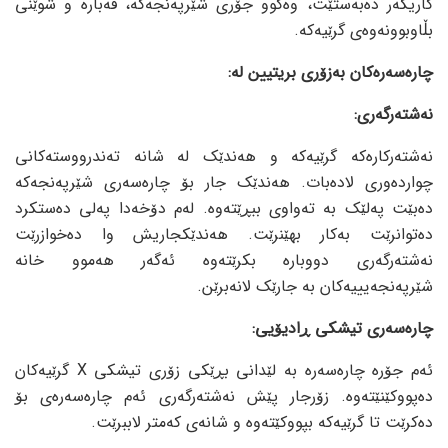
کاریگەر دەبەستێت، وەکوو جۆری شێرپەنجەکە، قەبارە و شوێنی
بڵاوبوونەوەی گرێیەکە.
چارەسەرەکان بەزۆری بریتیین لە:
نەشتەرگەری:
نەشتەرکارەکە گرێیەکە و هەندێک لە شانە تەندرووستەکانی
چواردەوری لادەبات. هەندێک جار بۆ چارەسەری شێرپەنجەکە
دەبێت پەلێک بە تەواوی ببڕێتەوە. لەم دۆخەدا پەلی دەستکرد
دەتوانرێت بەکار بهێنرێت. هەندێکجاریش وا دەخوازرێت
نەشتەرگەری دووبارە بکرێتەوە ئەگەر هەموو خانە
شێرپەنجەیییەکان بە جارێک لانەبرێن.
چارەسەری تیشكی ڕادیۆیی:
ئەم جۆرە چارەسەرە بە لێدانی بڕێکی زۆری تیشکی X گرێیەکان
دەپووکێنێتەوە. زۆرجار پێش نەشتەرگەری ئەم چارەسەرەی بۆ
دەکرێت تا گرێیەکە بپووکێتەوە و شانەی کەمتر لاببرێت.