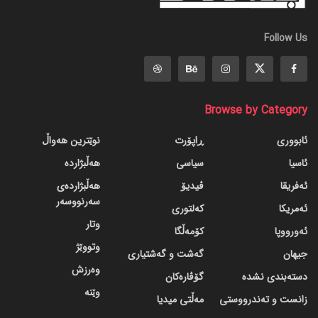
Follow Us
Browse by Category
ئابووری
ڕاپۆرت
نوێترین هەواڵ
ئاسیا
سیاسی
هەڵبژاردە
ئەفریقا
ڤیدیۆ
هەڵبژاردەی
سەرنووسەر
ئەمریکا
کەلتوری
وتار
ئەورووپا
کۆمەڵگا
وتووێژ
جیهان
گه‌شت و گه‌شتیاری
وەرزش
دسته‌بندی نشده
گۆڤاره‌کان
وێنە
زانست و تەندرووستی
مەڵتی میدیا