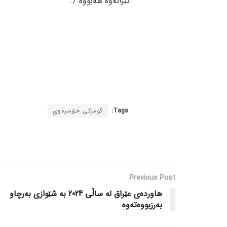
ئێرانەوە هەبووە./.
Tags:
گومرکی خۆسرەوی
Previous Post
هاوردەی عێراق لە ساڵی 2024 بە شێوازی بەرچاو
بەرزبووەتەوە