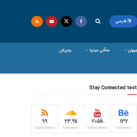
فارسی
یهان
مەڵتی میدیا
وەرزش
Stay Connected test
99
23.9k
205k
137
Subscribers
Followers
Subscribers
Followers