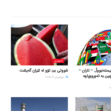
ئابووری
ستەنبووڵ – تاران –
شووتی بێ تۆو لە ئێران گەیشت
چین بە ئەورووپاوە
حوزه‌یران 4, 2025