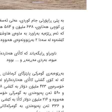
ی کۆ
کێشەوە لە سەدا 2 بەرزبوونەوەی هەبووە.
ناوبراو ڕایگەیاند کە کاڵای هەناردە
میوە، بەردی مەڕمەڕ و …. بووە.
بەڕێوەبەری گومرکی پارێزگای کرماشان ڕ
کە لە کۆی گشتی کاڵای هەناردەکراو لە
و 590 تەن پەیوەندی بە گومرکی خۆس
و 336 تەن پەیوەندی بە گومرکەکا