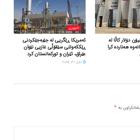
ئابووری
 لە ٤٩٢ ملیۆن دۆلار کاڵا لە
ئەمریکا ڕێگریی لە جێبەجێکردنی
ەوە هەناردە کرا
ڕێککەوتنی سێقۆڵی غازیی نێوان
عێراق، ئێران و تورکمانستان کرد
ئایار 31, 2025
شانکراون بە
*