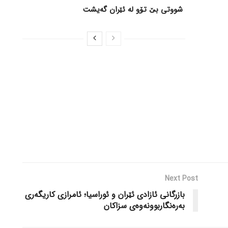
شووتی بێ تۆو لە ئێران گەیشت
Next Post
بازرگانی ئازادی ئێران و ئوراسیا؛ ئامرازی کاریگەری
بەرەنگاربوونەوەی سزاکان