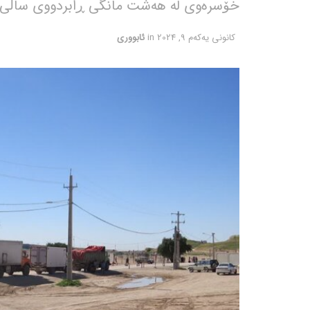
خۆسرەوی لە هەشت مانگی ڕابردووی ساڵی 1403 ی کۆچی هەتاوی لە سەدا 20 بەرزبووەتەوە
كانونی یه‌كه‌م 9, 2024
in
ئابووری