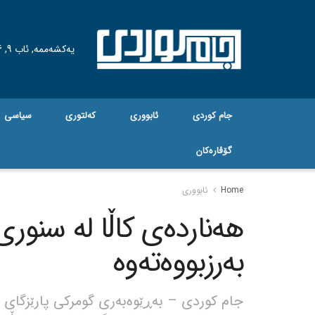
یەکشەممە, ئاب 9, 2026
جام کوردی
ئابووری
کەلتوری
سیاسی
گۆڤاره‌کان
Home
ئابووری
بەرزبووەتەوە
جام کوردی – بەڕێوەبەری گومرکی پارێزگای ک