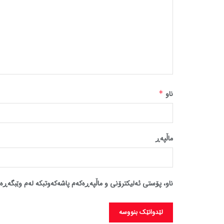
ناو
*
ماڵپه‌ڕ
ناو، پۆستی ئەلیکترۆنی و ماڵپەڕەکەم پاشەکەوتبکە لەم وێبگەڕە 