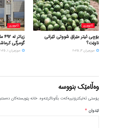
ئابووری
ئابووری
بۆچی ئیتر عێراق شووتی ئێرانی
زیاتر
ناوێت؟
گومرگی کرماشان
حوزه‌یران 3, 2025
حوزه‌یران 1, 2025
وەڵامێک بنووسە
پۆستی ئەلیکترۆنییەکەت بڵاوناکرێتەوە.
خانە پێویستەکان دەستنی
لێدوان
*