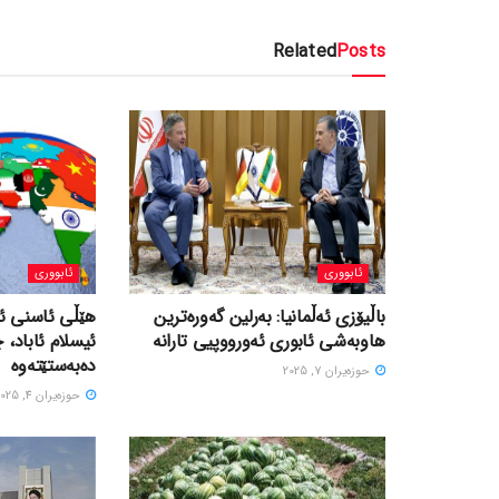
Related
Posts
ئابووری
ئابووری
باڵیۆزی ئەڵمانیا: بەرلین گەورەترین
هێڵی ئاسنی ئی
هاوبەشی ئابوری ئەورووپیی تارانە
ئیسلام ئاباد، 
دەبەستێتەوە
حوزه‌یران 7, 2025
حوزه‌یران 4, 2025