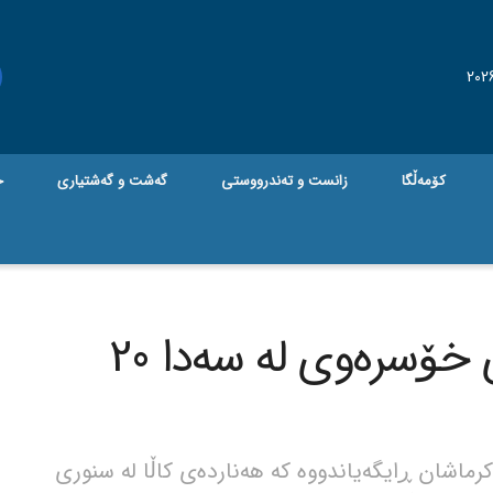
کۆمەڵگا
زانست و تەندرووستی
گه‌شت و گه‌شتیاری
ج
هەناردەی کاڵا لە سنوری خۆسرەوی لە سەدا 20
رماشان ڕایگەیاندووە کە هەناردەی کاڵا لە سنوری