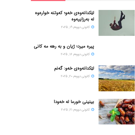
لێکدانەوەی خەو؛ کەوتنە خوارەوە
لە بەرزاییەوە
كانونی دووه‌م 19, 2025
پیره میرد؛ ژیان و به رهه مه کانی
كانونی دووه‌م 16, 2025
لێکدانەوەی خەو: گەنم
كانونی دووه‌م 20, 2025
بینینی خورما لە خەودا
كانونی دووه‌م 21, 2025