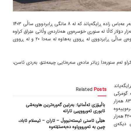
بە پێی ڕاپۆرتی جام کوردی، عەلی ئەسغەر عەباس زادە ڕایگەیاند کە لە 8 مانگی ڕابردووی ساڵی 1403
چی هەتاوی، 638 ملیۆن و 584 هەزار دۆلار کاڵا لە سنوری خۆسرەوی هەناردەی وڵاتی عێراق کراوە
کە ئەم ڕێژەیە بەراورد بە ماوەی هاوشێوەی ساڵی ڕابردووی لە ڕووی بەهاوە لە سەدا 20 و لە ڕووی
کراو لەم سنورەدا زیاتر مادەی سەرەتایی چیمەنتۆ، بەردی ئاسن،
ایگەیاند
Related
Posts
 گومرکی
خۆسرەوی 423 ملیۆن دۆلار بە کێشی 838 هەزار
باڵیۆزی ئەڵمانیا: بەرلین گەورەترین هاوبەشی
رەوییەوە
ئابوری ئەورووپیی تارانە
هەبووە و 216 ملیۆن دۆلار کاڵا بە کێشی 420 هەزار
هێڵی ئاسنی ئیستەنبووڵ – تاران – ئیسلام ئاباد،
نی دیکەی
چین بە ئەورووپاوە دەبەستێتەوە