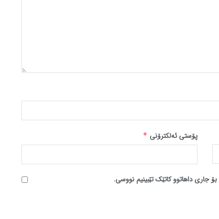
پۆستی ئەلکترۆنی
*
بۆ جاری داهاتوو کاتێک تێبینیم نووسی.