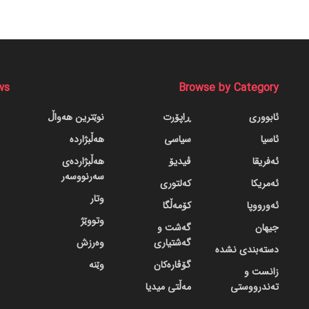
ws
Browse by Category
ئابووری
ڕاپۆرت
نوێترین هەواڵ
ئاسیا
سیاسی
هەڵبژاردە
ئەفریقا
ڤیدیۆ
هەڵبژاردەی
سەرنووسەر
ئەمریکا
کەلتوری
وتار
ئەورووپا
کۆمەڵگا
وتووێژ
جیهان
گه‌شت و
گه‌شتیاری
وەرزش
دسته‌بندی نشده
گۆڤاره‌کان
وێنە
زانست و
تەندرووستی
مەڵتی میدیا