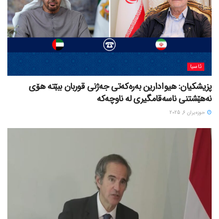
ئاسیا
پزیشکیان: هیوادارین بەرەکەتی جەژنی قوربان ببێتە هۆی
نەهێشتنی ناسەقامگیری لە ناوچەکە
حوزه‌یران 6, 2025