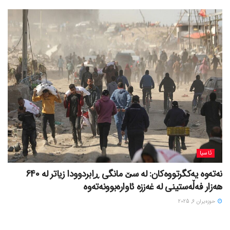
ئاسیا
نەتەوە یەکگرتووەکان: لە سێ مانگی ڕابردوودا زیاتر لە 640
هەزار فەڵەستینی لە غەززە ئاوارەبوونەتەوە
حوزه‌یران 6, 2025