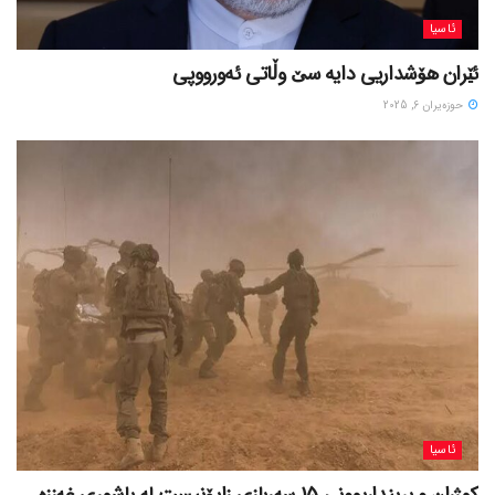
ئاسیا
ئێران هۆشداریی دایە سێ وڵاتی ئەورووپی
حوزه‌یران 6, 2025
ئاسیا