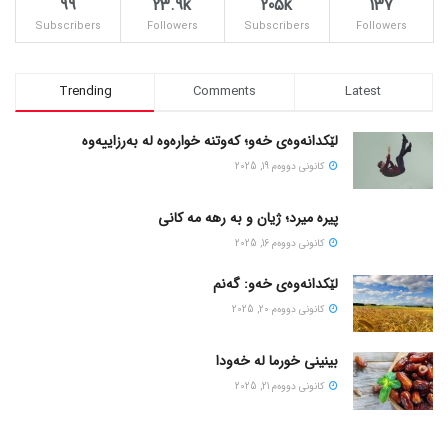
99
23.9k
205k
137
Subscribers
Followers
Subscribers
Followers
Trending
Comments
Latest
لێکدانەوەی خەو؛ کەوتنە خوارەوە لە بەرزاییەوە
كانونی دووه‌م 19, 2025
پیره میرد؛ ژیان و به رهه مه کانی
كانونی دووه‌م 16, 2025
لێکدانەوەی خەو: گەنم
كانونی دووه‌م 20, 2025
بینینی خورما لە خەودا
كانونی دووه‌م 21, 2025