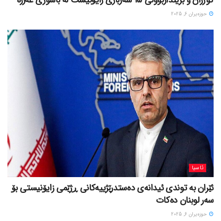
کوژران و برینداربوونی 15 سەربازی زایۆنیست لە باشوری غەززە
حوزه‌یران 6, 2025
ئاسیا
ئێران بە توندی ئیدانەی دەستدرێژییەکانی ڕژێمی زایۆنیستی بۆ
سەر لوبنان دەکات
حوزه‌یران 6, 2025