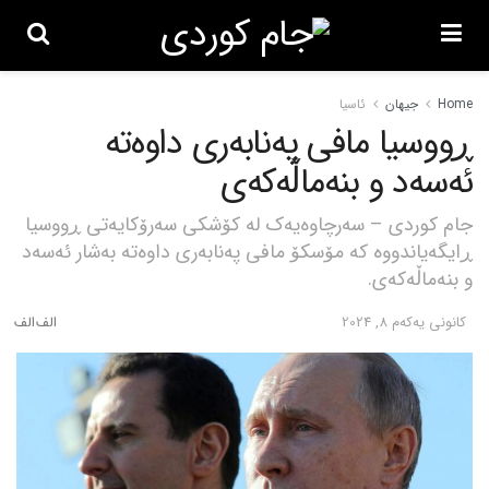
Home
جیهان
ئاسیا
ڕووسیا مافی پەنابەری داوەتە
ئەسەد و بنەماڵەکەی
جام کوردی – سەرچاوەیەک لە کۆشکی سەرۆکایەتی ڕووسیا
ڕایگەیاندووە کە مۆسکۆ مافی پەنابەری داوەتە بەشار ئەسەد
و بنەماڵەکەی.
كانونی یه‌كه‌م 8, 2024