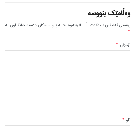
وەڵامێک بنووسە
پۆستی ئەلیکترۆنییەکەت بڵاوناکرێتەوە.
خانە پێویستەکان دەستنیشانکراون بە
*
لێدوان
*
ناو
*