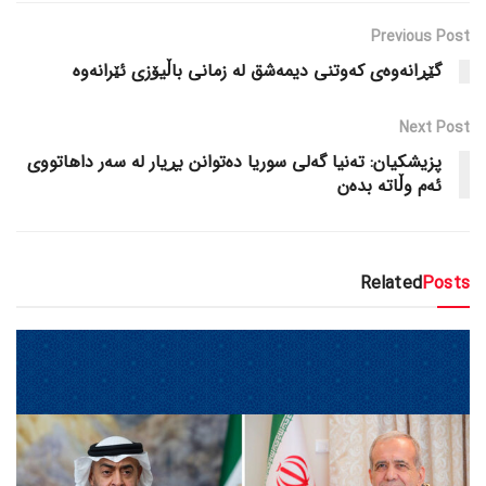
Previous Post
گێڕانەوەی کەوتنی دیمەشق لە زمانی باڵیۆزی ئێرانەوە
Next Post
پزیشکیان: تەنیا گەلی سوریا دەتوانن بڕیار لە سەر داهاتووی
ئەم وڵاتە بدەن
Related
Posts