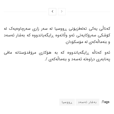
کەناڵی یەکی تەلەفزیۆنی ڕووسیا لە سەر زاری سەرچاوەیەک لە
کۆشکی سەرۆکایەتی ئەو وڵاتەوە ڕایگەیاندووە کە بەشار ئەسەد
و بنەماڵەکەی لە مۆسکۆدان.
ئەو کەناڵە ڕایگەیاندووە کە بە هۆکاری مرۆڤدۆستانە مافی
پەنابەری دراوەتە ئەسەد و بنەماڵەکەی./.
Tags:
بەشار ئەسەد
ڕووسیا