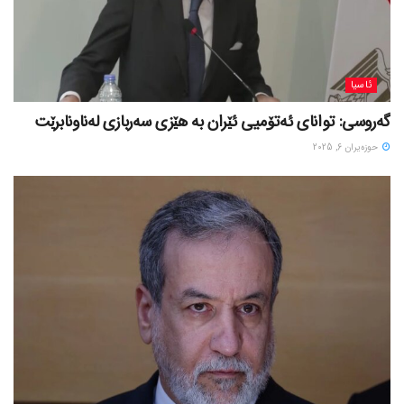
ئاسیا
گەروسی: توانای ئەتۆمیی ئێران بە هێزی سەربازی لەناونابرێت
حوزه‌یران 6, 2025