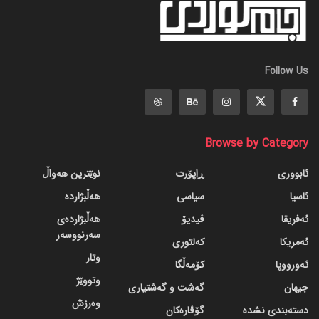
Follow Us
Browse by Category
ئابووری
ڕاپۆرت
نوێترین هەواڵ
ئاسیا
سیاسی
هەڵبژاردە
ئەفریقا
ڤیدیۆ
هەڵبژاردەی
سەرنووسەر
ئەمریکا
کەلتوری
وتار
ئەورووپا
کۆمەڵگا
وتووێژ
جیهان
گه‌شت و گه‌شتیاری
وەرزش
دسته‌بندی نشده
گۆڤاره‌کان