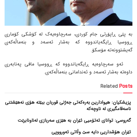
بە پێی ڕاپۆرتی جام کوردی، سەرچاوەیەک لە کۆشکی کۆماری
ڕووسیا ڕایگەیاندووە کە بەشار ئەسەد و بنەماڵەکەی
گەیشتوونەتە مۆسکۆ.
ئەو سەرچاوەیە ڕایگەیاندووە کە ڕووسیا مافی پەنابەری
داوەتە بەشار ئەسەد و ئەندامانی بنەماڵەکەی.
Related
Posts
پزیشکیان: هیوادارین بەرەکەتی جەژنی قوربان ببێتە هۆی نەهێشتنی
ناسەقامگیری لە ناوچەکە
گەروسی: توانای ئەتۆمیی ئێران بە هێزی سەربازی لەناونابرێت
ئێران هۆشداریی دایە سێ وڵاتی ئەورووپی