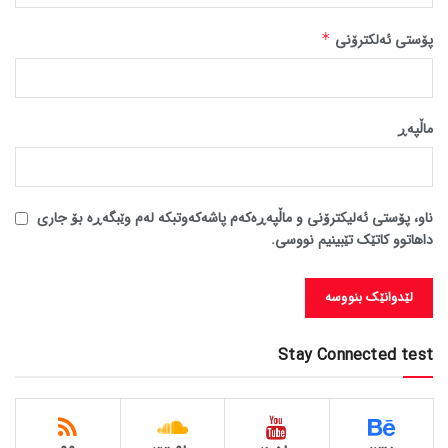
پۆستی ئەلکترۆنی
*
ماڵپه‌ڕ
ناو، پۆستی ئەلیکترۆنی و ماڵپەڕەکەم پاشەکەوتبکە لەم وێبگەڕە بۆ جاری
داهاتوو کاتێک تێبینیم نووسی.
Stay Connected test