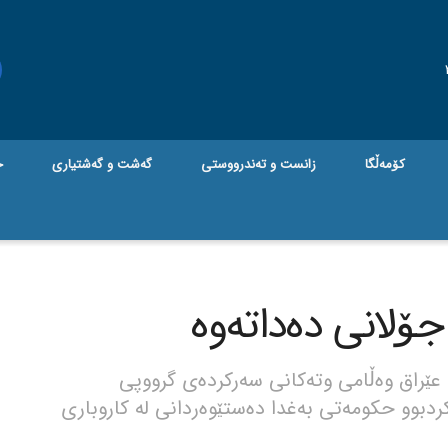
کۆمەڵگا
زانست و تەندرووستی
گه‌شت و گه‌شتیاری
ج
جۆلانی دەداتەوە
 عێراق وەڵامی وتەکانی سەرکردەی گرووپی
دبوو حکومەتی بەغدا دەستێوەردانی لە کاروباری