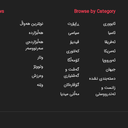
ws
Browse by Category
ئابووری
ڕاپۆرت
نوێترین هەواڵ
ئاسیا
سیاسی
هەڵبژاردە
ئەفریقا
ڤیدیۆ
هەڵبژاردەی
سەرنووسەر
ئەمریکا
کەلتوری
وتار
ئەورووپا
کۆمەڵگا
وتووێژ
جیهان
گه‌شت و
گه‌شتیاری
وەرزش
دسته‌بندی نشده
گۆڤاره‌کان
وێنە
زانست و
تەندرووستی
مەڵتی میدیا