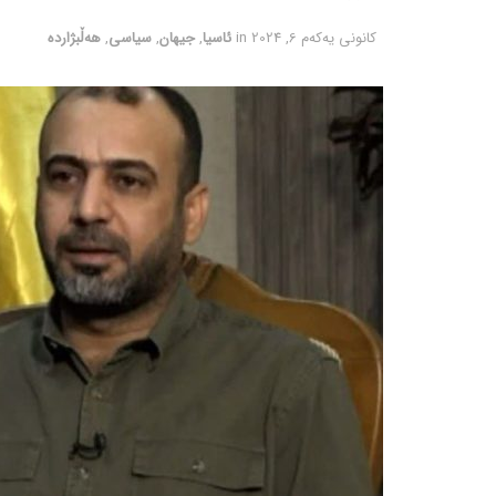
كانونی یه‌كه‌م 6, 2024
in
ئاسیا
,
جیهان
,
سیاسی
,
هەڵبژاردە