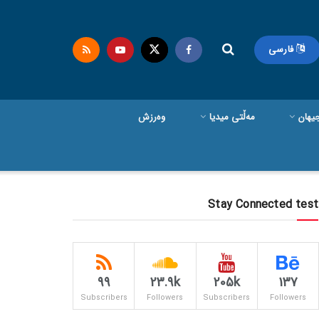
فارسی
یهان
مەڵتی میدیا
وەرزش
Stay Connected test
99
23.9k
205k
137
Subscribers
Followers
Subscribers
Followers