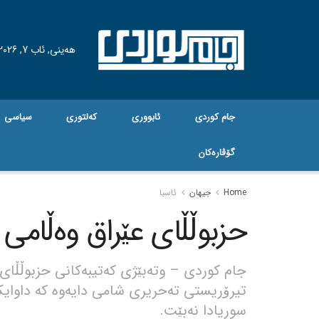
هه‌ینی, ئاب 7, 2026
جام کوردی
ئابووری
کەلتوری
سیاسی
گۆڤاره‌کان
Home
جیهان
ئاسیا
حزبوڵڵای عێراق وەڵامی 
جام کوردی – وتەبێژی کەتیبەکانی حزبوڵڵای
تیرۆریستی تەحریری شامی دایەوە کە داوایکر
سوریادا نەبێت.