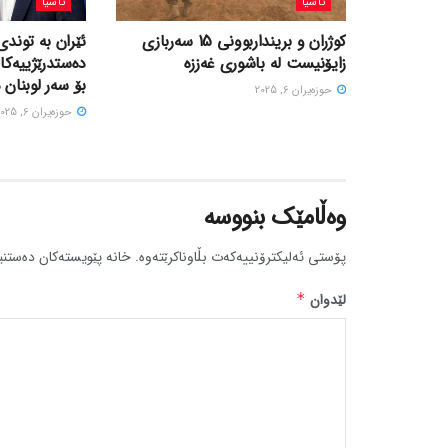
ئاسیا
ئاسیا
کوژران و برینداربوونی 15 سەربازی
ئێران بە توندی
زایۆنیست لە باشوری غەززە
دەستدرێژییەکا
بۆ سەر لوبنان 
حوزه‌یران 6, 2025
حوزه‌یران 6, 2025
وەڵامێک بنووسە
پۆستی ئەلیکترۆنییەکەت بڵاوناکرێتەوە.
خانە پێویستەکان دەستنی
لێدوان
*