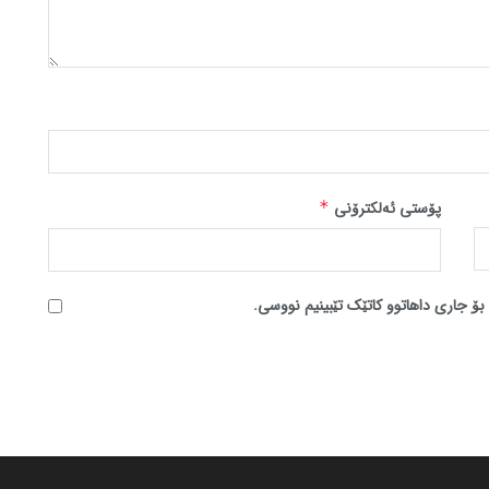
پۆستی ئەلکترۆنی
*
بۆ جاری داهاتوو کاتێک تێبینیم نووسی.