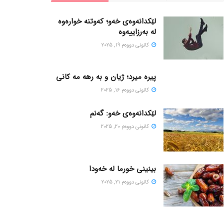
لێکدانەوەی خەو؛ کەوتنە خوارەوە
لە بەرزاییەوە
كانونی دووه‌م 19, 2025
پیره میرد؛ ژیان و به رهه مه کانی
كانونی دووه‌م 16, 2025
لێکدانەوەی خەو: گەنم
كانونی دووه‌م 20, 2025
بینینی خورما لە خەودا
كانونی دووه‌م 21, 2025