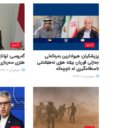
ئاسیا
ئاسیا
پزیشکیان: هیوادارین بەرەکەتی
گەروسی: توانای
جەژنی قوربان ببێتە هۆی نەهێشتنی
هێزی سەربازی 
ناسەقامگیری لە ناوچەکە
حوزه‌یران 6, 2025
حوزه‌یران 6, 2025