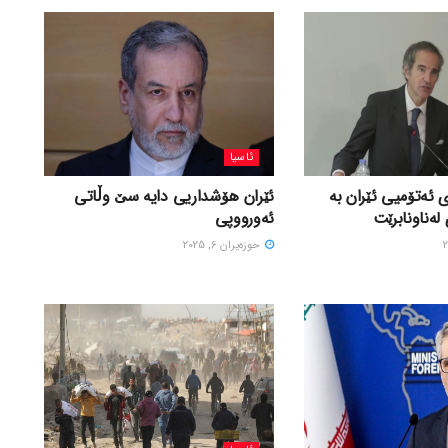
ئاسیا
 ئەتۆمیی ئێران بە
ئێران هۆشداریی دایە سێ وڵاتی
لەناونابرێت
ئەورووپی
حوزه‌یران 6, 2025