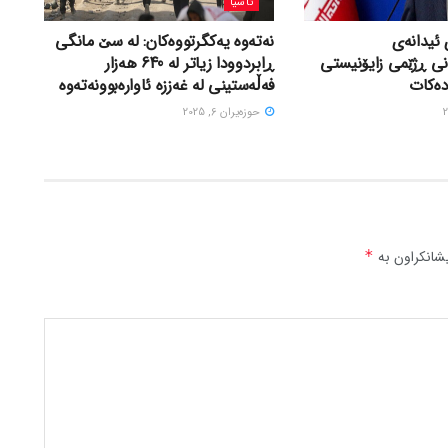
ئاسیا
 ئیدانەی
نەتەوە یەکگرتووەکان: لە سێ مانگی
نی ڕژێمی زایۆنیستی
ڕابردوودا زیاتر لە 640 هەزار
دەکات
فەڵەستینی لە غەززە ئاوارەبوونەتەوە
حوزه‌یران 6, 2025
شانکراون بە
*