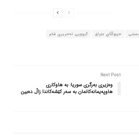
سێنی
حزبوڵڵای عێراق
گرووپی تەحریری شام
Next Post
وەزیری بەرگری سوریا: بە هاوکاری
هاوپەیمانەکانمان بە سەر کێشەکاندا زاڵ دەبین