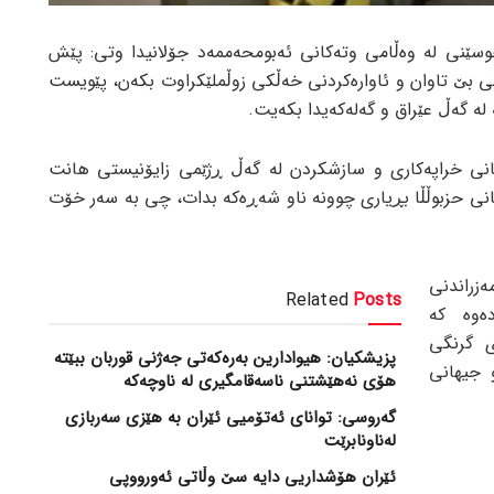
وسێنی لە وەڵامی وتەکانی ئەبومحەممەد جۆلانیدا وتی: پێش
ی بێ تاوان و ئاوارەکردنی خەڵکی زوڵملێکراوت بکەن، پێویست
لە گەڵ عێراق و گەلەکەیدا بکەیت.
ەکانی خراپەکاری و سازشکردن لە گەڵ ڕژێمی زایۆنیستی هانت
کانی حزبوڵڵا بڕیاری چوونە ناو شەڕەکە بدات، چی بە سەر خۆت
راندنی
Related
Posts
ەوە کە
ی گرنگی
پزیشکیان: هیوادارین بەرەکەتی جەژنی قوربان ببێتە
 جیهانی
هۆی نەهێشتنی ناسەقامگیری لە ناوچەکە
گەروسی: توانای ئەتۆمیی ئێران بە هێزی سەربازی
لەناونابرێت
ئێران هۆشداریی دایە سێ وڵاتی ئەورووپی