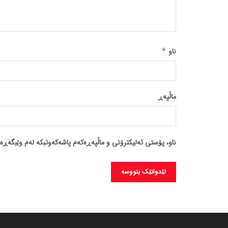
ناو
*
ماڵپه‌ڕ
ناو، پۆستی ئەلیکترۆنی و ماڵپەڕەکەم پاشەکەوتبکە لەم وێبگەڕە 