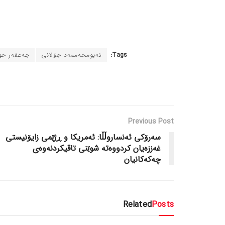
Tags:
ئەبومحەممەد جۆلانی
جەعفەر حو
Previous Post
سەرۆکی ئەنساروڵڵا: ئەمریکا و ڕژێمی زایۆنیستی
غەززەیان کردووەتە شوێنی تاقیکردنەوەی
چەکەکانیان
Related
Posts