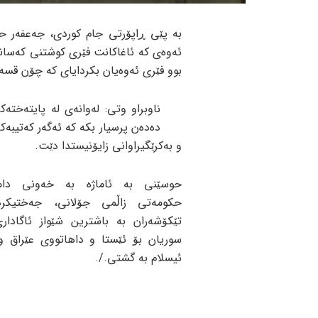
بە پێی ڕاپۆرتی جام کوردی، جەعفەر ح
ئەوەی کە ئاغاکانت فێری کوشتنی کەسان
بوو فێری ئەوەیان بکردایای کە چۆن قسە 
ناوبراو وتی: لەوانەی لە پایتەخت
دەدەن پرسیار بکە کە ئەگەر کەتیبە
و بەکرێگیراوانی زایۆنیستدا دێت.
حوسێنی بە ئاماژە بە خەونی دامەز
حکومەتی زاڵمی جۆلانی، جەختیکرد
تێکۆشەران بە باشترین شێواز ئاگادار
سوریان بۆ ئێستا و داهاتووی عێراق و
ئیسلام بە گشتی./.