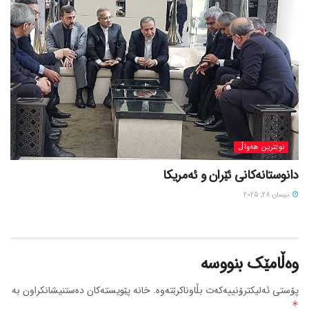
نوێترین هەواڵ
دانوستانەکانی ئێران و ئەمریکا
نیسان 28, 2025
وەڵامێک بنووسە
پۆستی ئەلیکترۆنییەکەت بڵاوناکرێتەوە.
خانە پێویستەکان دەستنیشانکراون بە
*