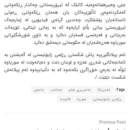
جێی وەبیرهێنانەوەیە، کاتێک کە تیرۆریستانی چەکدار ڕێکەوتنی
کەمکردنەوەی ئاڵۆزییەکان یان هەمان ڕێکەوتنی ڕەوتی
ئاستانەیان پێشێلکرد، چەندین گرتەی ڤیدیۆیی لە ژمارەیەک
تیرۆریستی بیانی بڵاو کرایەوە کە بە زمانی ئیتالی، ئۆزبەک،
بەریتانی و فەرەنسی قسەیان دەکرد و بە ناوی شۆڕشگێڕانی
سوریاوە هەڕەشەیان لە حکومەتی دیمەشق دەکرد.
ئەم پیلانگێڕییە پاش شکستی ڕژێمی زایۆنیستی لە گەیشتن بە
ئامانجەکانی شەڕی غەززە و لوبنان دێت و دەیانەوێت لە سوریاوە
تۆڵە لە بەرەی خۆڕاگری بکەنەوە کە بە دڵنیاییەوە ئەم پیلانەش
شکست دێنێت./.
Tags:
ئەمریکا
تەحریری شام
حەلەب
داعش
ڕژێمی زایۆنیستی
سوریا
قاعیدە
Previous Post