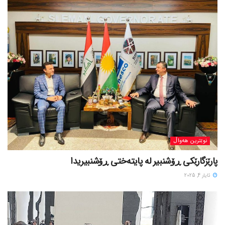
نوێترین هەواڵ
پارێزگارێکی ڕۆشنبیر لە پایتەختی ڕۆشنبیریدا
ئایار 4, 2025