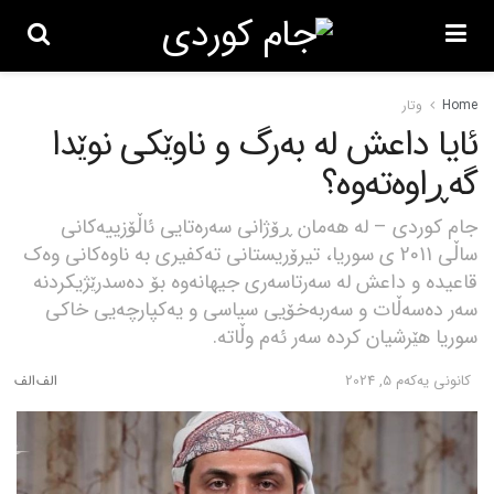
Home
وتار
ئایا داعش لە بەرگ و ناوێکی نوێدا
گەڕاوەتەوە؟
جام کوردی – لە هەمان ڕۆژانی سەرەتایی ئاڵۆزییەکانی
ساڵی 2011 ی سوریا، تیرۆریستانی تەکفیری بە ناوەکانی وەک
قاعیدە و داعش لە سەرتاسەری جیهانەوە بۆ دەسدرێژیکردنە
سەر دەسەڵات و سەربەخۆیی سیاسی و یەکپارچەیی خاکی
سوریا هێرشیان کردە سەر ئەم وڵاتە.
كانونی یه‌كه‌م 5, 2024