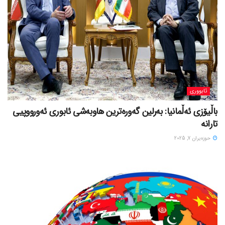
ئابووری
باڵیۆزی ئەڵمانیا: بەرلین گەورەترین هاوبەشی ئابوری ئەورووپیی
تارانە
حوزه‌یران 7, 2025