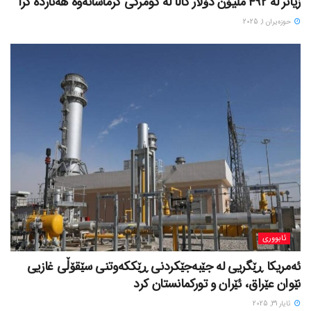
زیاتر لە ٤٩٢ ملیۆن دۆلار کاڵا لە گومرگی کرماشانەوە هەناردە کرا
حوزه‌یران 1, 2025
ئابووری
ئەمریکا ڕێگریی لە جێبەجێکردنی ڕێککەوتنی سێقۆڵی غازیی
نێوان عێراق، ئێران و تورکمانستان کرد
ئایار 31, 2025