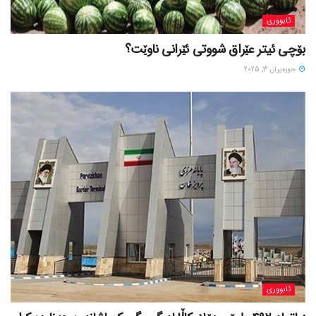
ئابووری
بۆچی ئیتر عێراق شووتی ئێرانی ناوێت؟
حوزه‌یران 3, 2025
ئابووری