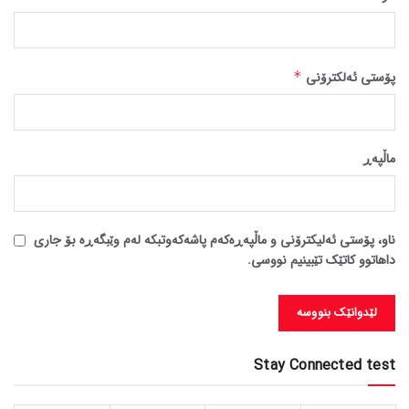
پۆستی ئەلکترۆنی
*
ماڵپه‌ڕ
ناو، پۆستی ئەلیکترۆنی و ماڵپەڕەکەم پاشەکەوتبکە لەم وێبگەڕە بۆ جاری
داهاتوو کاتێک تێبینیم نووسی.
Stay Connected test