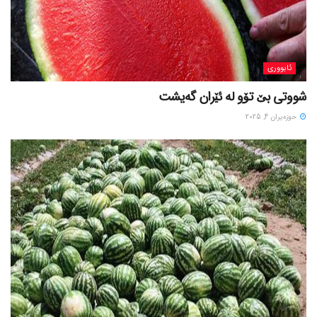
ئابووری
شووتی بێ تۆو لە ئێران گەیشت
حوزه‌یران 4, 2025