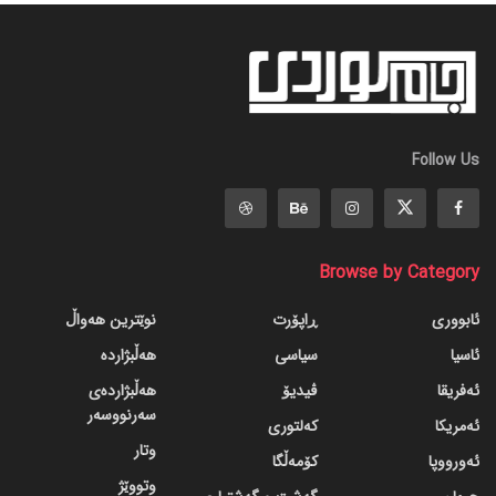
Follow Us
Browse by Category
ئابووری
ڕاپۆرت
نوێترین هەواڵ
ئاسیا
سیاسی
هەڵبژاردە
ئەفریقا
ڤیدیۆ
هەڵبژاردەی
سەرنووسەر
ئەمریکا
کەلتوری
وتار
ئەورووپا
کۆمەڵگا
وتووێژ