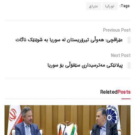
Tags:
تورکیا
عێراق
Previous Post
عێراقچی: هەوڵی تیرۆریستان لە سوریا بە شوێنێک ناگات
Next Post
پیلانێکی مەترسیداری سێقۆڵی بۆ سوریا
Related
Posts