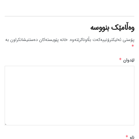
وەڵامێک بنووسە
پۆستی ئەلیکترۆنییەکەت بڵاوناکرێتەوە.
خانە پێویستەکان دەستنیشانکراون بە
*
لێدوان
*
ناو
*