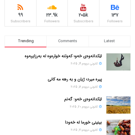
99
23.9k
205k
137
Subscribers
Followers
Subscribers
Followers
Trending
Comments
Latest
لێکدانەوەی خەو؛ کەوتنە خوارەوە لە بەرزاییەوە
كانونی دووه‌م 19, 2025
پیره میرد؛ ژیان و به رهه مه کانی
كانونی دووه‌م 16, 2025
لێکدانەوەی خەو: گەنم
كانونی دووه‌م 20, 2025
بینینی خورما لە خەودا
كانونی دووه‌م 21, 2025