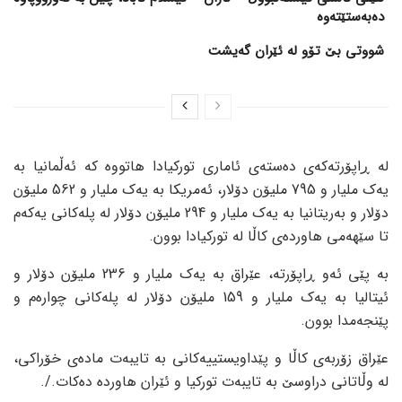
دەبەستێتەوە
شووتی بێ تۆو لە ئێران گەیشت
لە ڕاپۆرتەکەی دەستەی ئاماری تورکیادا هاتووە کە ئەڵمانیا بە
یەک ملیار و 795 ملیۆن دۆلار، ئەمریکا بە یەک ملیار و 562 ملیۆن
دۆلار و بەریتانیا بە یەک ملیار و 294 ملیۆن دۆلار لە پلەکانی یەکەم
تا سێهەمی هاوردەی کاڵا لە تورکیادا بوون.
بە پێی ئەو ڕاپۆرتە، عێراق بە یەک ملیار و 236 ملیۆن دۆلار و
ئیتالیا بە یەک ملیار و 159 ملیۆن دۆلار لە پلەکانی چوارەم و
پێنجەمدا بوون.
عێراق زۆربەی کاڵا و پێداویستییەکانی بە تایبەت مادەی خۆراکی،
لە وڵاتانی دراوسێ بە تایبەت تورکیا و ئێران هاوردە دەکات./.