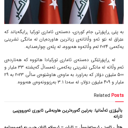
بە پێی ڕاپۆرتی جام کوردی، دەستەی ئاماری تورکیا ڕایگەیاند کە
عێراق لە نێو ئەو وڵاتانەی زیاترین هاوردەیان لە مانگی تشرینی
یەکەمی 2024 لەم وڵاتەوە هەبووە، لە پلەی چوارەمدایە.
لە ڕاپۆرتێکی دەستەی ئاماری تورکیادا هاتووە کە هەناردەی
ئەم وڵاتە لە مانگی تشرینی یەکەمی ئەمساڵ گەیشتە 33 ملیار و
500 ملیۆن دۆلار کە بەراورد بە ماوەی هاوشێوەی ساڵی 2023 بە 29
ملیار و 409 ملیۆن دۆلار، لە سەدا 3.1 بەرزبوونەوەی هەبووە.
Related
Posts
باڵیۆزی ئەڵمانیا: بەرلین گەورەترین هاوبەشی ئابوری ئەورووپیی
تارانە
هێڵی ئاسنی ئیستەنبووڵ – تاران – ئیسلام ئاباد، چین بە ئەورووپاوە