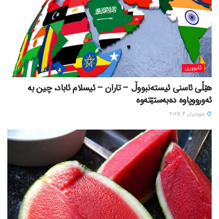
ئابووری
هێڵی ئاسنی ئیستەنبووڵ – تاران – ئیسلام ئاباد، چین بە
ئەورووپاوە دەبەستێتەوە
حوزه‌یران 4, 2025