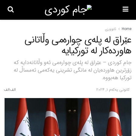
Home
ئابووری
عێراق لە پلەی چوارەمی وڵاتانی
هاوردەکار لە تورکیایە
جام کوردی – عێراق لە پلەی چوارەمی ئەو وڵاتانەدایە کە
زۆرترین هاوردەیان لە مانگی تشرینی یەکەمی ئەمساڵ لە
تورکیا هەبووە.
كانونی یه‌كه‌م 1, 2024