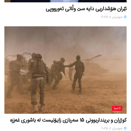
ئێران هۆشداریی دایە سێ وڵاتی ئەورووپی
حوزه‌یران 6, 2025
ئاسیا
کوژران و برینداربوونی 15 سەربازی زایۆنیست لە باشوری غەززە
حوزه‌یران 6, 2025