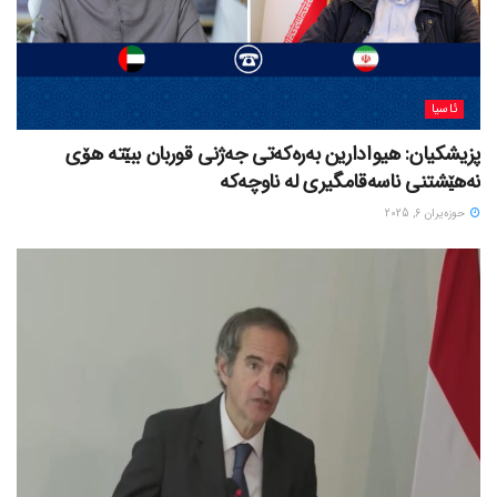
ئاسیا
پزیشکیان: هیوادارین بەرەکەتی جەژنی قوربان ببێتە هۆی
نەهێشتنی ناسەقامگیری لە ناوچەکە
حوزه‌یران 6, 2025