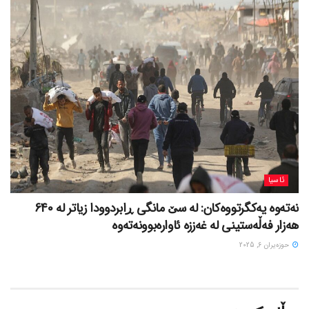
ئاسیا
نەتەوە یەکگرتووەکان: لە سێ مانگی ڕابردوودا زیاتر لە 640
هەزار فەڵەستینی لە غەززە ئاوارەبوونەتەوە
حوزه‌یران 6, 2025