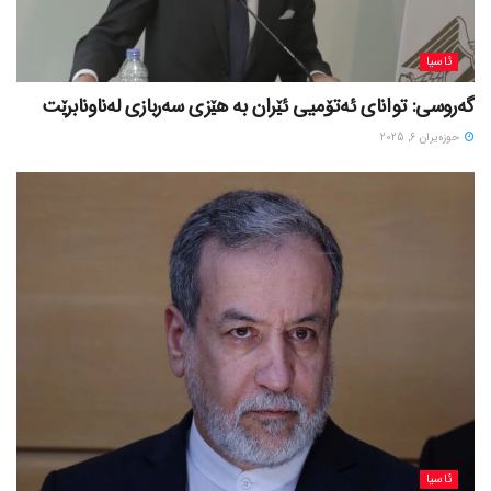
ئاسیا
گەروسی: توانای ئەتۆمیی ئێران بە هێزی سەربازی لەناونابرێت
حوزه‌یران 6, 2025
ئاسیا