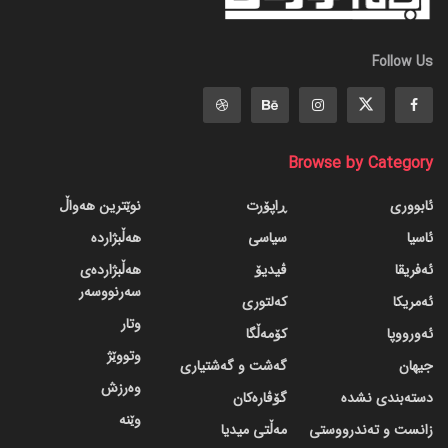
Follow Us
Browse by Category
ئابووری
ڕاپۆرت
نوێترین هەواڵ
ئاسیا
سیاسی
هەڵبژاردە
ئەفریقا
ڤیدیۆ
هەڵبژاردەی
سەرنووسەر
ئەمریکا
کەلتوری
وتار
ئەورووپا
کۆمەڵگا
وتووێژ
جیهان
گه‌شت و گه‌شتیاری
وەرزش
دسته‌بندی نشده
گۆڤاره‌کان
وێنە
زانست و تەندرووستی
مەڵتی میدیا