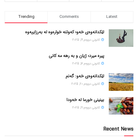
Trending
Comments
Latest
لێکدانەوەی خەو؛ کەوتنە خوارەوە لە بەرزاییەوە
كانونی دووه‌م 19, 2025
پیره میرد؛ ژیان و به رهه مه کانی
كانونی دووه‌م 16, 2025
لێکدانەوەی خەو: گەنم
كانونی دووه‌م 20, 2025
بینینی خورما لە خەودا
كانونی دووه‌م 21, 2025
Recent News