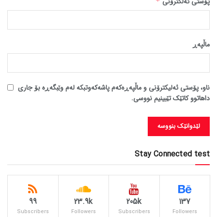
پۆستی ئەلکترۆنی
*
ماڵپه‌ڕ
ناو، پۆستی ئەلیکترۆنی و ماڵپەڕەکەم پاشەکەوتبکە لەم وێبگەڕە بۆ جاری
داهاتوو کاتێک تێبینیم نووسی.
Stay Connected test
99
23.9k
205k
137
Subscribers
Followers
Subscribers
Followers