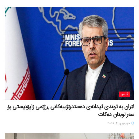
ئاسیا
ئێران بە توندی ئیدانەی دەستدرێژییەکانی ڕژێمی زایۆنیستی بۆ
سەر لوبنان دەکات
حوزه‌یران 6, 2025