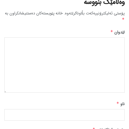
وەڵامێک بنووسە
پۆستی ئەلیکترۆنییەکەت بڵاوناکرێتەوە.
خانە پێویستەکان دەستنیشانکراون بە
*
لێدوان
*
ناو
*