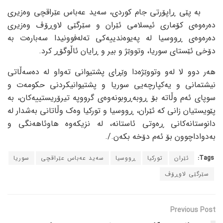
بە پێی ڕاپۆرتی جام کوردی، سەید عەباس عێراقچی وەزیری
دەرەوەی کۆماری ئیسلامی ئێران و سێرگێی لاوڕۆڤ وەزیری
دەرەوەی ڕووسیا لە پەیوەندییەکی تەلەفوونیدا سەبارەت بە
دۆخی ئێستای سوریا، وتووێژ و بیر و ڕایان ئاڵوگۆڕ کرد.
هەر دوو لا لەو وتووێژەدا وێڕای پشتیوانی تەواو لە دەسەڵاتی
نیشتمانی و یەکپارچەیی سوریا و پشتیوانیکردنی حکومەت و
سوپای ئەم وڵاتە بۆ ڕوبەڕوبونەوەی گرووپە تیرۆریستییەکان، بە
پێویستیان زانی کە ئێران، ڕووسیا و تورکیا وەک وڵاتانی بەشدار لە
دانوستانەکانی ڕەوتی ئاستانە، لە نزیکەوە هاوئاهەنگی و
بەدواداچوون بۆ ئەم دۆخە بکەن./.
Tags:
ئێران
تورکیا
ڕووسیا
سەید عەباس عێراقچی
سوریا
سێرگێی لاوڕۆڤ
Previous Post