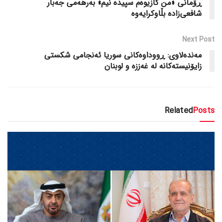
ڕۆمانی «من کازیوەم سپیدە نیم» بەرهەمی جەبار
شافعی‌زاده بڵاوکرایەوە
Next Post
مەندەلاوی: ڕووداوەکانی سوریا ئەنجامی شکستی
زایۆنیستەکانە لە غەززە و لوبنان
Related
Posts