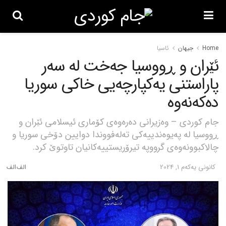
Home
جیهان
ئاسیا
ئێران و ڕووسیا جەخت لە سەر
پاراستنی یەکپارچەیی خاکی سوریا
دەکەنەوە
جام کوردی – وەزیرانی دەرەوەی کۆماری ئیسلامی ئێران و
ڕووسیا لە پەیوەندییەکی تەلەفووندا دوایین دۆخی سوریا و
چالاکبوونەوەی گرووپە تیرۆریستییەکانیان تاوتوێ کرد.
كانونی یه‌كه‌م 1, 2024