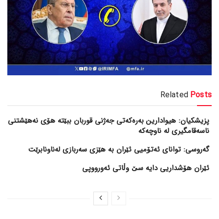
Related
Posts
پزیشکیان: هیوادارین بەرەکەتی جەژنی قوربان ببێتە هۆی نەهێشتنی
ناسەقامگیری لە ناوچەکە
گەروسی: توانای ئەتۆمیی ئێران بە هێزی سەربازی لەناونابرێت
ئێران هۆشداریی دایە سێ وڵاتی ئەورووپی