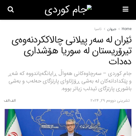
Home
جیهان
ئاسیا
ئێران لە سەر پیلانی چالاککردنەوەی
تیرۆریستان لە سوریا هۆشداری
دەدات
جام کوردی – سەرچاوەکانی هەواڵ ڕایانگەیاندووە کە شەڕ
و پێکدادانەکان لە بەشی ڕۆژئاوای پارێزگای حەلەب و بەشی
باشوری پارێزگای ئیدلب زیاتر بووە.
تشرینی دووه‌م 29, 2024