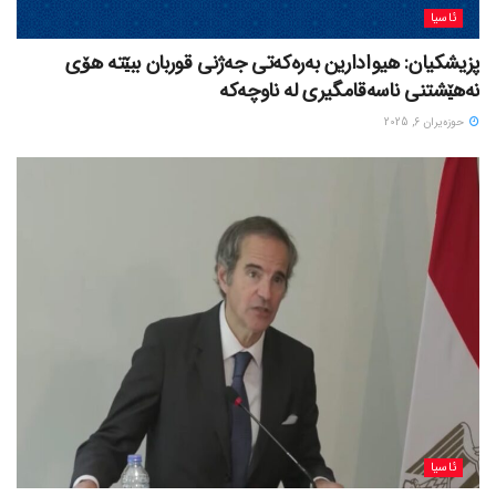
ئاسیا
پزیشکیان: هیوادارین بەرەکەتی جەژنی قوربان ببێتە هۆی
نەهێشتنی ناسەقامگیری لە ناوچەکە
حوزه‌یران 6, 2025
ئاسیا