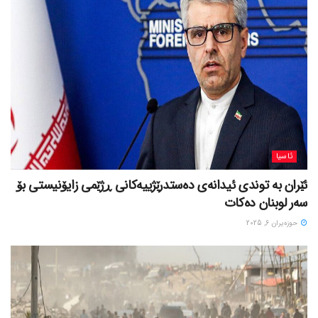
ئاسیا
ئێران بە توندی ئیدانەی دەستدرێژییەکانی ڕژێمی زایۆنیستی بۆ
سەر لوبنان دەکات
حوزه‌یران 6, 2025