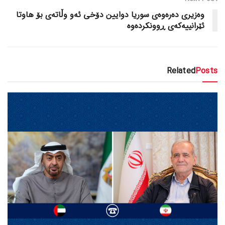
وەزیری دەرەوەی سوریا دوایین دۆخی ئەو وڵاتەی بۆ هاوتا
ئێرانییەکەی ڕوونکردەوە
Related
Posts