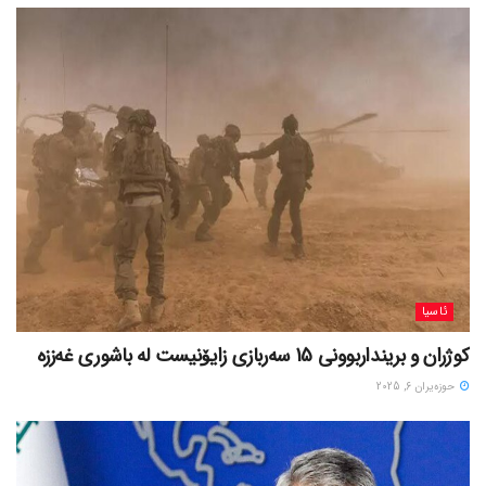
ئاسیا
کوژران و برینداربوونی 15 سەربازی زایۆنیست لە باشوری غەززە
حوزه‌یران 6, 2025