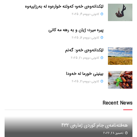
لێکدانەوەی خەو؛ کەوتنە خوارەوە لە بەرزاییەوە
كانونی دووه‌م 19, 2025
پیره میرد؛ ژیان و به رهه مه کانی
كانونی دووه‌م 16, 2025
لێکدانەوەی خەو: گەنم
كانونی دووه‌م 20, 2025
بینینی خورما لە خەودا
كانونی دووه‌م 21, 2025
Recent News
هەفتەنامەی جام کوردی ژمارەی 432
ته‌مموز 28, 2026