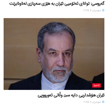
گەروسی: توانای ئەتۆمیی ئێران بە هێزی سەربازی لەناونابرێت
حوزه‌یران 6, 2025
ئاسیا
ئێران هۆشداریی دایە سێ وڵاتی ئەورووپی
حوزه‌یران 6, 2025