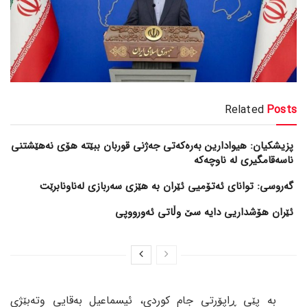
Related
Posts
پزیشکیان: هیوادارین بەرەکەتی جەژنی قوربان ببێتە هۆی نەهێشتنی
ناسەقامگیری لە ناوچەکە
گەروسی: توانای ئەتۆمیی ئێران بە هێزی سەربازی لەناونابرێت
ئێران هۆشداریی دایە سێ وڵاتی ئەورووپی
بە پێی ڕاپۆرتی جام کوردی، ئیسماعیل بەقایی وتەبێژی