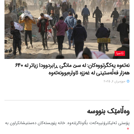
ئاسیا
نەتەوە یەکگرتووەکان: لە سێ مانگی ڕابردوودا زیاتر لە 640
هەزار فەڵەستینی لە غەززە ئاوارەبوونەتەوە
حوزه‌یران 6, 2025
وەڵامێک بنووسە
پۆستی ئەلیکترۆنییەکەت بڵاوناکرێتەوە.
خانە پێویستەکان دەستنیشانکراون بە
*