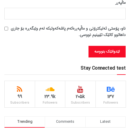
ماڵپه‌ڕ
ناو، پۆستی ئەلیکترۆنی و ماڵپەڕەکەم پاشەکەوتبکە لەم وێبگەڕە بۆ جاری
داهاتوو کاتێک تێبینیم نووسی.
Stay Connected test
99
23.9k
205k
137
Subscribers
Followers
Subscribers
Followers
Trending
Comments
Latest