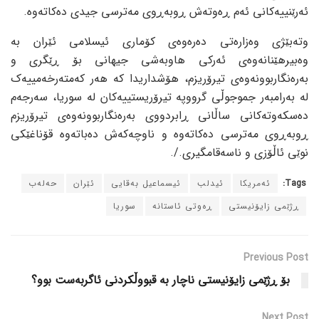
ئەرێنییەکانی ئەم ڕەوتەش ڕوبەڕوی مەترسی جیدی دەکاتەوە.
وتەبێژی وەزارەتی دەرەوەی کۆماری ئیسلامی ئێران بە
وەبیرهێنانەوەی ئەرکی هاوبەشی جیهانی بۆ ڕێگری و
بەرەنگاربوونەوەی تیرۆریزم، هۆشداریدا کە هەر کەمتەرخەمییەک
لە بەرامبەر جموجوڵی گرووپە تیرۆریستییەکان لە سوریا، سەرجەم
دەسکەوتەکانی ساڵانی ڕابردووی بەرەنگاربوونەوەی تیرۆریزم
ڕوبەڕوی مەترسی دەکاتەوە و ناوچەکەش دەباتەوە قۆناغێکی
نوێی ئاڵۆزی و ناسەقامگیری./.
Tags:
ئەمریکا
ئیدلب
ئیسماعیل بەقایی
ئێران
حەلەب
ڕژێمی زایۆنیستی
ڕەوتی ئاستانە
سوریا
Previous Post
بۆ ڕژێمی زایۆنیستی ناچار بە قبووڵکردنی ئاگربەست بوو؟
Next Post