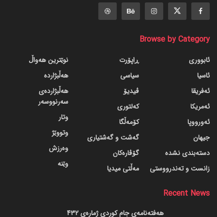
Browse by Category
ئابووری
ڕاپۆرت
نوێترین هەواڵ
ئاسیا
سیاسی
هەڵبژاردە
ئەفریقا
ڤیدیۆ
هەڵبژاردەی
سەرنووسەر
ئەمریکا
کەلتوری
وتار
ئەورووپا
کۆمەڵگا
وتووێژ
جیهان
گه‌شت و گه‌شتیاری
وەرزش
دسته‌بندی نشده
گۆڤاره‌کان
وێنە
زانست و تەندرووستی
مەڵتی میدیا
Recent News
هەفتەنامەی جام کوردی ژمارەی 432