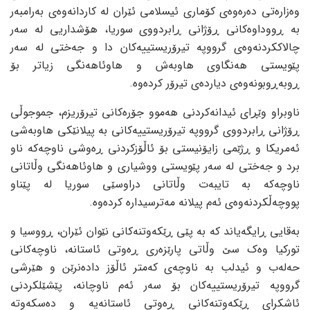
وەزارەتی دەرەوەی کۆماری ئیسلامی ئێران لە کاردانەوەی بەرامبەر
بە ڕووداوەکانی ڕۆژانی ڕابردووی سوریا، هۆشداریی لە سەر
چالاککردنەوەی گرووپە تیرۆریستییەکان دا و جەختی لە سەر
پێویستی هەنگاوی هاوبەش و هاوئاهەنگی زیاتر بۆ
ڕوبەڕوبونەوەی دیاردەی تیرۆر کردەوە.
ناوبراو وێڕای ئیدانەکردنی هەموو جۆرەکانی تیرۆریزم، جموجوڵی
ڕۆژانی ڕابردووی گرووپە تیرۆریستییەکانی بە پیلانێکی هاوبەشی
ئەمریکا و ڕژێمی زایۆنیستی بۆ ئاڵۆزکردنی ڕەوشی ناوچەکە ناو
برد و جەختی لە سەر پێویستی ووشیاری و هاوئاهەنگی وڵاتانی
ناوچەکە بە تایبەت وڵاتانی دراوسێی سوریا لە پێناو
پووچەڵکردنەوەی ئەم پیلانە مەترسیدارە کردەوە.
بەقایی ڕایگەیاند کە بە پێی ڕێکەوتنەکانی نێوان ئێران، ڕووسیا و
تورکیا وەک سێ وڵاتی پارێزەری ڕەوتی ئاستانە، ناوچەکانی
حەلەب و ئیدلب بە ناوچەی کەمتر ئاڵۆز دادەنرێن و هێرشی
گرووپە تیرۆریستییەکان بۆ سەر ئەم ناوچانە، پێشێلکردنی
ئاشکرای ڕێکەوتنەکانی ڕەوتی ئاستانەیە و دەسکەوتە