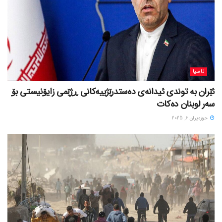
ئاسیا
ئێران بە توندی ئیدانەی دەستدرێژییەکانی ڕژێمی زایۆنیستی بۆ
سەر لوبنان دەکات
حوزه‌یران 6, 2025