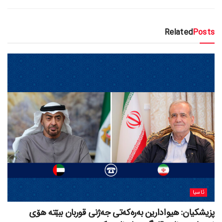
Related
Posts
ئاسیا
پزیشکیان: هیوادارین بەرەکەتی جەژنی قوربان ببێتە هۆی