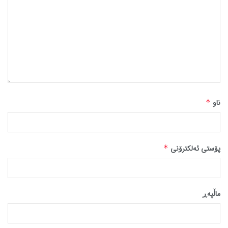
ناو
*
پۆستی ئەلکترۆنی
*
ماڵپه‌ڕ