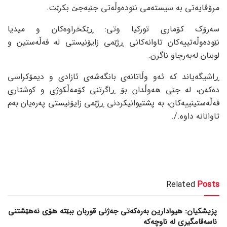
مرۆڤایەتی بە سیستەمی نێودەوڵەتی جێبەجێ بکرێت.
سەرۆک کۆماری تورکیا وتی: ڕێکخراوەکان و میدیا
نێودەوڵەتییەکان تاوانەکانی ڕژێمی زایۆنیستی لە فەڵەستین و
لوبنان لەبەرچاو ناگرن.
ڕاشیگەیاند کە ئەو وڵاتانەی بانگەشەی ئازادی و دیمۆکراسی
دەکەن، لە جێی هەوڵدان بۆ ڕاگرتنی کۆمەڵکوژی و کوشتاری
فەڵەستینییەکان، بە پشتیوانیکردنی ڕژێمی زایۆنیستی پەرەیان بەم
تاوانانە داوە./.
Related
Posts
پزیشکیان: هیوادارین بەرەکەتی جەژنی قوربان ببێتە هۆی نەهێشتنی
ناسەقامگیری لە ناوچەکە