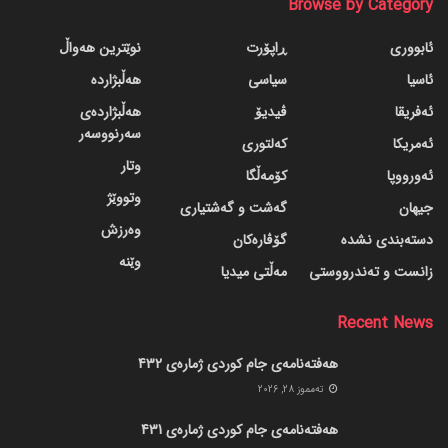
Browse by Category
ئابووری
ڕاپۆرت
نوێترین هەواڵ
ئاسیا
سیاسی
هەڵبژاردە
ئەفریقا
ڤیدیۆ
هەڵبژاردەی
سەرنووسەر
ئەمریکا
کەلتوری
وتار
ئەورووپا
کۆمەڵگا
وتووێژ
جیهان
گه‌شت و گه‌شتیاری
وەرزش
دسته‌بندی نشده
گۆڤاره‌کان
وێنە
زانست و تەندرووستی
مەڵتی میدیا
Recent News
هەفتەنامەی جام کوردی ژمارەی 432
ته‌مموز 28, 2026
هەفتەنامەی جام کوردی ژمارەی 431