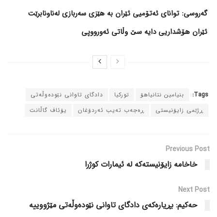
گەروسی: توانای ئەتۆمیی ئێران بە هێزی سەربازی لەناونابرێت
ئێران هۆشداریی دایە سێ وڵاتی ئەورووپی
Tags:
بنیامین نتانیاهۆ
تورکیا
دادگای تاوانی نێودەوڵەتی
ڕژێمی زایۆنیستی
ڕەجەب تەیب ئەردۆغان
یۆئاف گاڵانت
Previous Post
خاخامە زایۆنیستەکە لە ئیمارات کوژرا
Next Post
حەکیم: بڕیارەکەی دادگای تاوانی نێودەوڵەتی مێژووییە