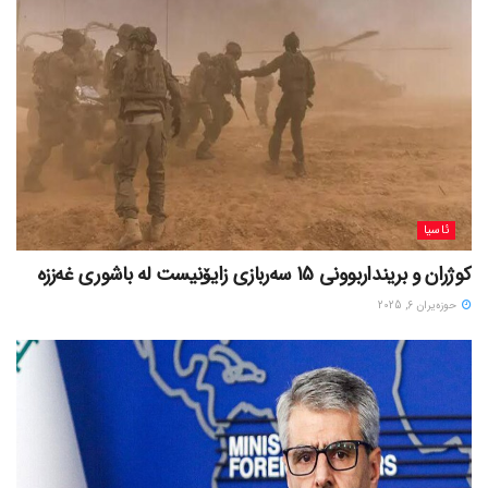
ئاسیا
کوژران و برینداربوونی 15 سەربازی زایۆنیست لە باشوری غەززە
حوزه‌یران 6, 2025