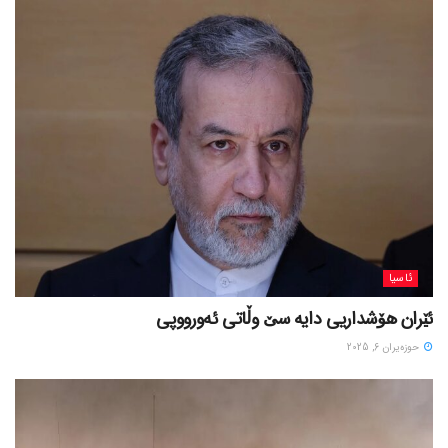
ئاسیا
ئێران هۆشداریی دایە سێ وڵاتی ئەورووپی
حوزه‌یران 6, 2025