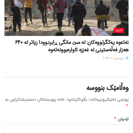
ئاسیا
نەتەوە یەکگرتووەکان: لە سێ مانگی ڕابردوودا زیاتر لە 640
هەزار فەڵەستینی لە غەززە ئاوارەبوونەتەوە
حوزه‌یران 6, 2025
وەڵامێک بنووسە
پۆستی ئەلیکترۆنییەکەت بڵاوناکرێتەوە.
خانە پێویستەکان دەستنیشانکراون بە
*
لێدوان
*