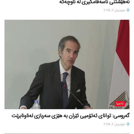
نەهێشتنی ناسەقامگیری لە ناوچەکە
حوزه‌یران 6, 2025
ئاسیا
گەروسی: توانای ئەتۆمیی ئێران بە هێزی سەربازی لەناونابرێت
حوزه‌یران 6, 2025