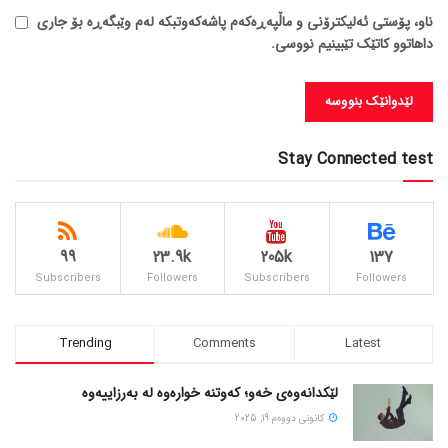
ناو، پۆستی ئەلیکترۆنی و ماڵپەڕەکەم پاشەکەوتبکە لەم وێبگەڕە بۆ جاری
داهاتوو کاتێک تێبینیم نووسی.
Stay Connected test
99
23.9k
205k
137
Subscribers
Followers
Subscribers
Followers
Trending
Comments
Latest
لێکدانەوەی خەو؛ کەوتنە خوارەوە لە بەرزاییەوە
كانونی دووه‌م 19, 2025