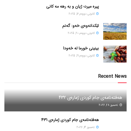
پیره میرد؛ ژیان و به رهه مه کانی
كانونی دووه‌م 16, 2025
لێکدانەوەی خەو: گەنم
كانونی دووه‌م 20, 2025
بینینی خورما لە خەودا
كانونی دووه‌م 21, 2025
Recent News
هەفتەنامەی جام کوردی ژمارەی 432
ته‌مموز 28, 2026
هەفتەنامەی جام کوردی ژمارەی 431
ته‌مموز 14, 2026