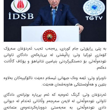
بە پێی ڕاپۆرتی جام کوردی، ڕەجەب تەیب ئەردۆغان سەرۆک
کۆماری تورکیا وتی: پاڵپشتی لە بڕیارەکەی دادگای تاوانی
نێودەوڵەتی بۆ دەستگیرکردنی بنیامین نتانیاهۆ و یۆئاف گاڵانت
دەکەم.
ناوبراو وتی: ئێمە وەک جیهانی ئیسلام دەبێت ناکۆکییەکان بەلاوە
بنێین و هەڵوێستێکی هاوبەشمان هەبێت.
ئەردۆغان وتی: گرنگ ئەوەیە کە ئەم بڕیارە بوێرانەی دادگای
تاوانی نێودەوڵەتی لە لایەن سەرجەم وڵاتانی ئەندام لە دیوانی
دادی نێودەوڵەتی بە مەبەستی دووبارەکردنەوەی متمانەی