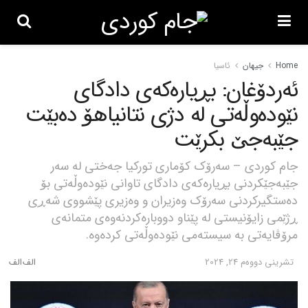
Home
جیهان
ئاسیا
ئەردۆغان: بڕیارەکەی دادگای
نێودەوڵەتی لە دژی نتانیاهۆ دەبێت
جێبەجێ بکرێت
جام کوردی – سەرۆک کۆماری تورکیا جەختی لە سەر
جێبەجێکردنی بڕیارەکەی دادگای تاوانی نێودەوڵەتی بۆ
دەستگیرکردنی سەرۆک وەزیران و وەزیری پێشووی شەڕی
ڕژێمی زایۆنیستی لە پێناو دووبارەکردنەوەی متمانەی
مرۆڤایەتی بە سیستەمی نێودەوڵەتی کردەوە.
تشرینی دووه‌م 24, 2024