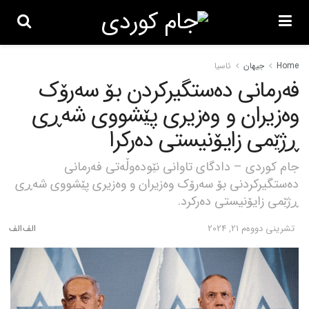
Home
جیهان
ئاسیا
فەرمانی دەستگیرکردن بۆ سەرۆک
وەزیران و وەزیری پێشووی شەڕی
ڕژێمی زایۆنیستی دەرکرا
جام کوردی – دادگای تاوانی نێودەوڵەتی فەرمانی
دەستگیرکردنی بۆ سەرۆک وەزیران و وەزیری پێشووی شەڕی
ڕژێمی زایۆنیستی دەرکرد.
تشرینی دووه‌م 21, 2024