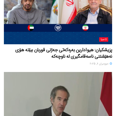
ئاسیا
پزیشکیان: هیوادارین بەرەکەتی جەژنی قوربان ببێتە هۆی
نەهێشتنی ناسەقامگیری لە ناوچەکە
حوزه‌یران 6, 2025