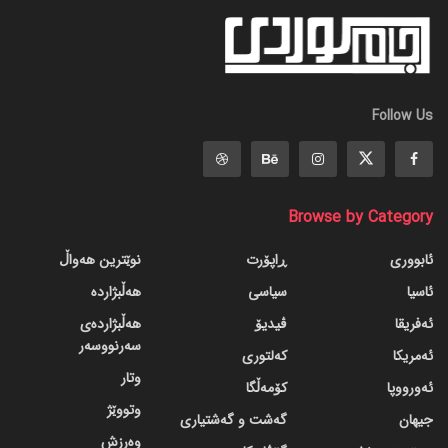
Follow Us
Browse by Category
ئابووری
ڕاپۆرت
نوێترین هەواڵ
ئاسیا
سیاسی
هەڵبژاردە
ئەفریقا
ڤیدیۆ
هەڵبژاردەی
سەرنووسەر
ئەمریکا
کەلتوری
وتار
ئەورووپا
کۆمەڵگا
وتووێژ
جیهان
گه‌شت و گه‌شتیاری
وەرزش