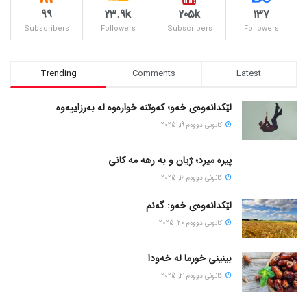
99
23.9k
205k
137
Subscribers
Followers
Subscribers
Followers
Trending
Comments
Latest
لێکدانەوەی خەو؛ کەوتنە خوارەوە لە بەرزاییەوە
كانونی دووه‌م 19, 2025
پیره میرد؛ ژیان و به رهه مه کانی
كانونی دووه‌م 16, 2025
لێکدانەوەی خەو: گەنم
كانونی دووه‌م 20, 2025
بینینی خورما لە خەودا
كانونی دووه‌م 21, 2025