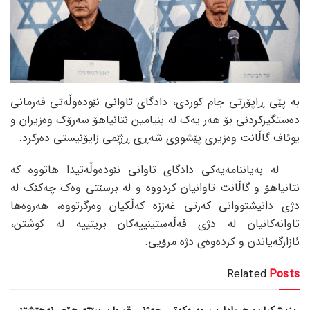
بە پێی ڕاپۆرتی جام کوردی، دادگای تاوانی نێودەوڵەتی فەرمانی
دەستگیرکردنی بۆ هەر یەک لە بنیامین نتانیاهۆ سەرۆک وەزیران و
یوئاف گاڵانت وەزیری پێشووی شەڕی ڕژێمی زایۆنیستی دەرکرد.
لە بەیاننامەیەکی دادگای تاوانی نێودەوڵەتیدا هاتووە کە
نتانیاهۆ و گاڵانت تاوانیان کردووە و لە برسێتی وەک چەکێک لە
دژی دانیشتووانی کەرتی غەززە کەڵکیان وەرگرتووە، هەروەها
تاوانەکانیان لە دژی فەڵەستینییەکان بریتییە لە کوشتن،
ئازارگەیاندن و کردەوەی دژە مرۆیی.
Related
Posts