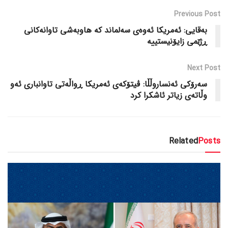
Previous Post
بەقایی: ئەمریکا ئەوەی سەلماند کە هاوبەشی تاوانەکانی
ڕژێمی زایۆنیستییە
Next Post
سەرۆکی ئەنساروڵڵا: ڤیتۆکەی ئەمریکا ڕواڵەتی تاوانباری ئەو
وڵاتەی زیاتر ئاشکرا کرد
Related
Posts