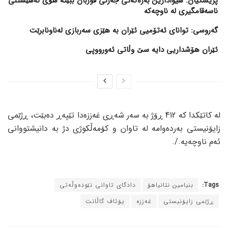
پزیشکیان: هیوادارین بەرەکەتی جەژنی قوربان ببێتە هۆی نەهێشتنی
ناسەقامگیری لە ناوچەکە
گەروسی: توانای ئەتۆمیی ئێران بە هێزی سەربازی لەناونابرێت
ئێران هۆشداریی دایە سێ وڵاتی ئەورووپی
لە کاتێکدا کە 412 ڕۆژ بە سەر شەڕی غەززەدا تێپەڕ دەبێت، ڕژێمی
زایۆنیستی بەردەوامە لە تاوان و کۆمەڵکوژی دژ بە دانیشتووانی
ئەم ناوچەیە./.
Tags:
بنیامین نتانیاهۆ
دادگای تاوانی نێودەوڵەتی
ڕژێمی زایۆنیستی
غەززە
یۆئاف گاڵانت