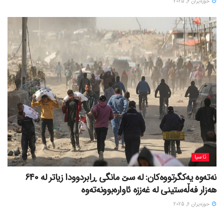
حوزه‌یران 6, 2025
ئاسیا
نەتەوە یەکگرتووەکان: لە سێ مانگی ڕابردوودا زیاتر لە 640
هەزار فەڵەستینی لە غەززە ئاوارەبوونەتەوە
حوزه‌یران 6, 2025