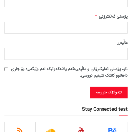
پۆستی ئەلکترۆنی
*
ماڵپه‌ڕ
ناو، پۆستی ئەلیکترۆنی و ماڵپەڕەکەم پاشەکەوتبکە لەم وێبگەڕە بۆ جاری
داهاتوو کاتێک تێبینیم نووسی.
Stay Connected test