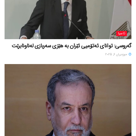
ئاسیا
گەروسی: توانای ئەتۆمیی ئێران بە هێزی سەربازی لەناونابرێت
حوزه‌یران 6, 2025