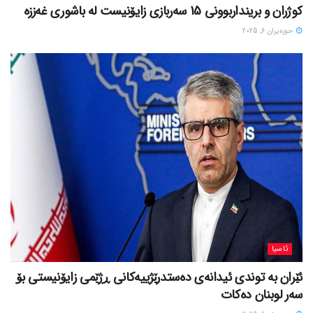
کوژران و برینداربوونی 15 سەربازی زایۆنیست لە باشوری غەززە
حوزه‌یران 6, 2025
ئاسیا
ئێران بە توندی ئیدانەی دەستدرێژییەکانی ڕژێمی زایۆنیستی بۆ
سەر لوبنان دەکات