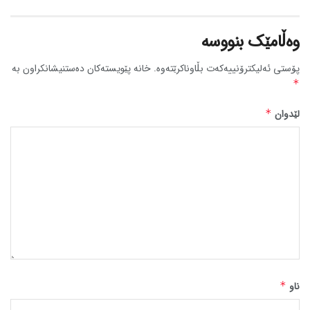
وەڵامێک بنووسە
پۆستی ئەلیکترۆنییەکەت بڵاوناکرێتەوە.
خانە پێویستەکان دەستنیشانکراون بە
*
لێدوان
*
ناو
*