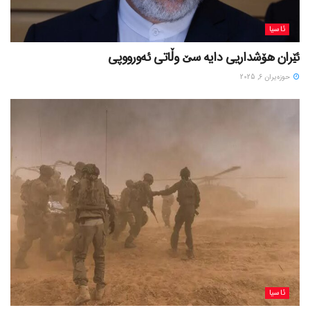
ئاسیا
ئێران هۆشداریی دایە سێ وڵاتی ئەورووپی
حوزه‌یران 6, 2025
ئاسیا