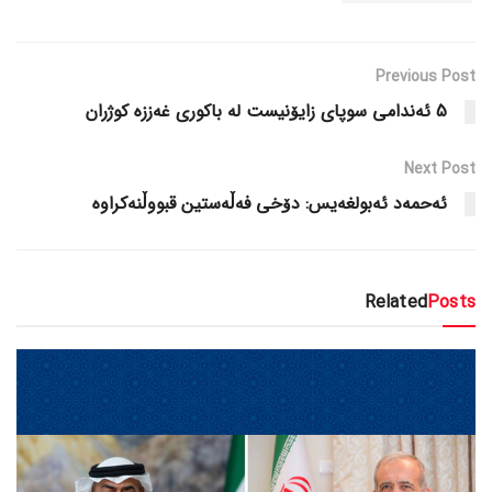
Previous Post
5 ئەندامی سوپای زایۆنیست لە باکوری غەززە کوژران
Next Post
ئەحمەد ئەبولغەیس: دۆخی فەڵەستین قبووڵنەکراوە
Related
Posts