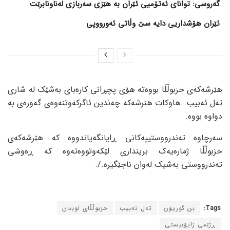
گەروسی: توانای ئەتۆمیی ئێران بە هێزی سەربازی لەناونابرێت
ئێران هۆشداریی دایە سێ وڵاتی ئەورووپی
هێرشەکەی حزبوڵڵا بووەتە هۆی پچڕانی کارەبای بەشێک لە شاری
تەل ئەبیب. هاوکات هێرشەکە چەندین ئاگرکەوتنەوەی گەورەی بە
دواوە بووە.
سەرچاوە تەندرووستییەکانی ڕایانگەیاندووە کە هێرشەکەی
حزبوڵڵا ژمارەیەک برینداری لێکەوتووەتەوە کە ڕەوشی
تەندرووستی بەشیک لەوان ناجێگیرە./.
Tags:
بن گوریۆن
تەل ئەبیب
حزبوڵڵای لوبنان
ڕژێمی زایۆنیستی