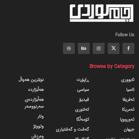
Follow Us
Browse by Category
ئابووری
ڕاپۆرت
نوێترین هەواڵ
ئاسیا
سیاسی
هەڵبژاردە
ئەفریقا
ڤیدیۆ
هەڵبژاردەی
سەرنووسەر
ئەمریکا
کەلتوری
وتار
ئەورووپا
کۆمەڵگا
وتووێژ
جیهان
گه‌شت و گه‌شتیاری
وەرزش