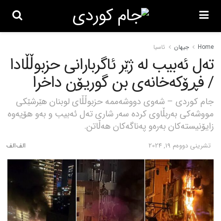
Home
جیهان
ئاسیا
تەل ئەبیب لە ژێر ئاگربارانی حزبوڵڵادا
/ فڕۆکەخانەی بن گوریۆن داخرا
جام کوردی – شەوی دووشەممە حزبوڵڵای لوبنان هێرشێکی
مووشەکی بەربڵاوی کردە سەر شاری تەل ئەبیب و بەو هۆیەوە
زایۆنیستەکان بەرەو پەناگەکان هەڵاتن.
تشرینی دووه‌م 19, 2024