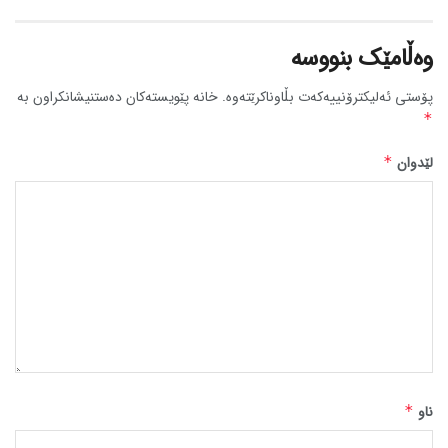
وەڵامێک بنووسە
پۆستی ئەلیکترۆنییەکەت بڵاوناکرێتەوە.
خانە پێویستەکان دەستنیشانکراون بە
*
لێدوان
*
ناو
*