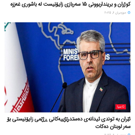
کوژران و برینداربوونی 15 سەربازی زایۆنیست لە باشوری غەززە
حوزه‌یران 6, 2025
ئاسیا
ئێران بە توندی ئیدانەی دەستدرێژییەکانی ڕژێمی زایۆنیستی بۆ
سەر لوبنان دەکات