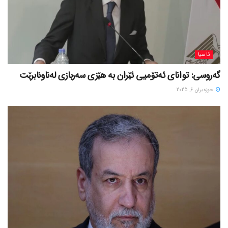
ئاسیا
گەروسی: توانای ئەتۆمیی ئێران بە هێزی سەربازی لەناونابرێت
حوزه‌یران 6, 2025