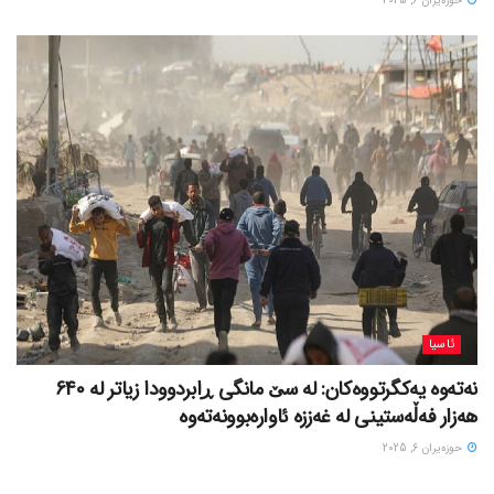
حوزه‌یران 6, 2025
ئاسیا
نەتەوە یەکگرتووەکان: لە سێ مانگی ڕابردوودا زیاتر لە 640
هەزار فەڵەستینی لە غەززە ئاوارەبوونەتەوە
حوزه‌یران 6, 2025