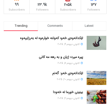
99
23.9k
205k
137
Subscribers
Followers
Subscribers
Followers
Trending
Comments
Latest
لێکدانەوەی خەو؛ کەوتنە خوارەوە لە بەرزاییەوە
كانونی دووه‌م 19, 2025
پیره میرد؛ ژیان و به رهه مه کانی
كانونی دووه‌م 16, 2025
لێکدانەوەی خەو: گەنم
كانونی دووه‌م 20, 2025
بینینی خورما لە خەودا
كانونی دووه‌م 21, 2025