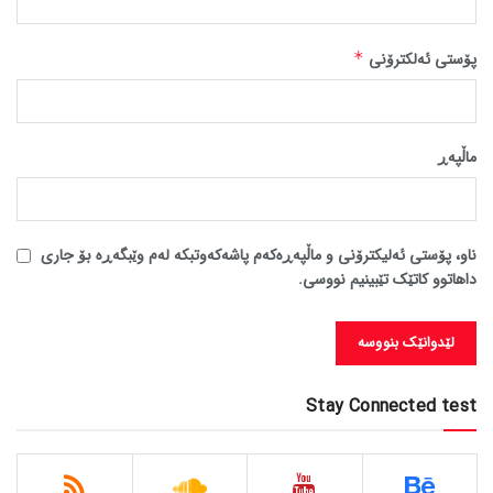
پۆستی ئەلکترۆنی
*
ماڵپه‌ڕ
ناو، پۆستی ئەلیکترۆنی و ماڵپەڕەکەم پاشەکەوتبکە لەم وێبگەڕە بۆ جاری
داهاتوو کاتێک تێبینیم نووسی.
Stay Connected test