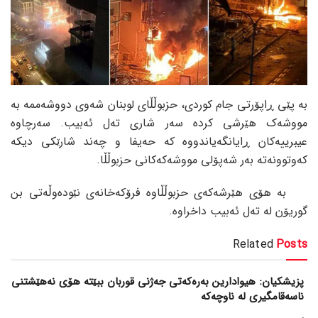
بە پێی ڕاپۆرتی جام کوردی، حزبوڵڵای لوبنان شەوی دووشەممە بە
مووشەک هێرشی کردە سەر شاری تەل ئەبیب. سەرچاوە
عیبرییەکان ڕایانگەیاندووە کە حەیفا و چەند شارێکی دیکە
کەوتوونەتە بەر شەپۆلی مووشەکەکانی حزبوڵڵا.
بە هۆی هێرشەکەی حزبوڵڵاوە فرۆکەخانەی نێودەوڵەتی بن
گوریۆن لە تەل ئەبیب داخراوە.
Related
Posts
پزیشکیان: هیوادارین بەرەکەتی جەژنی قوربان ببێتە هۆی نەهێشتنی
ناسەقامگیری لە ناوچەکە