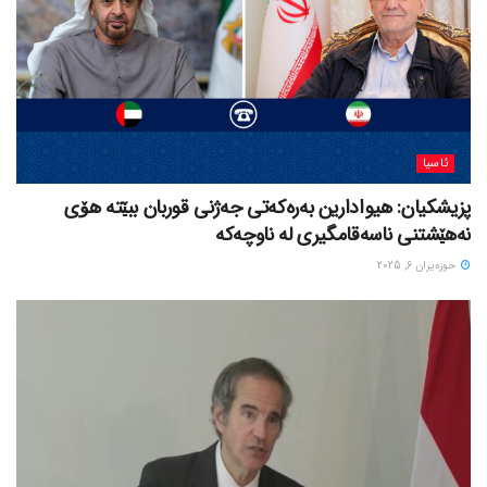
ئاسیا
پزیشکیان: هیوادارین بەرەکەتی جەژنی قوربان ببێتە هۆی
نەهێشتنی ناسەقامگیری لە ناوچەکە
حوزه‌یران 6, 2025