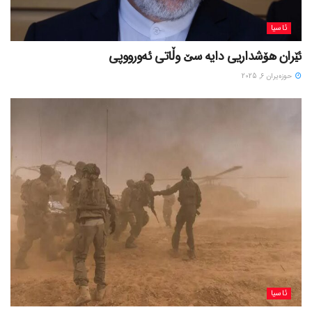
ئاسیا
ئێران هۆشداریی دایە سێ وڵاتی ئەورووپی
حوزه‌یران 6, 2025
ئاسیا