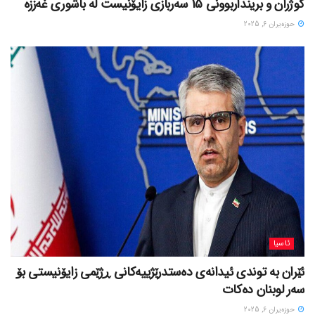
کوژران و برینداربوونی 15 سەربازی زایۆنیست لە باشوری غەززە
حوزه‌یران 6, 2025
ئاسیا
ئێران بە توندی ئیدانەی دەستدرێژییەکانی ڕژێمی زایۆنیستی بۆ
سەر لوبنان دەکات
حوزه‌یران 6, 2025