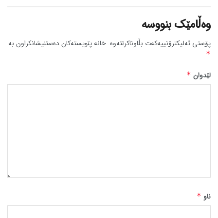
وەڵامێک بنووسە
پۆستی ئەلیکترۆنییەکەت بڵاوناکرێتەوە.
خانە پێویستەکان دەستنیشانکراون بە
*
لێدوان
*
ناو
*