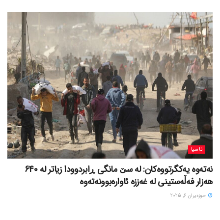
ئاسیا
نەتەوە یەکگرتووەکان: لە سێ مانگی ڕابردوودا زیاتر لە 640
هەزار فەڵەستینی لە غەززە ئاوارەبوونەتەوە
حوزه‌یران 6, 2025