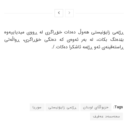
ڕژێمی زایۆنیستی هەوڵ دەدات خۆڕاگری لە ڕووی میدیاییەوە
بێدەنگ بکات، لە بەر ئەوەی کە دەنگی خۆڕاگری، ڕواڵەتی
ڕاستەقینەی ئەو ڕژێمە ئاشکرا دەکات./.
Tags:
حزبوڵڵای لوبنان
ڕژێمی زایۆنیستی
سوریا
محەممەد عەفیف