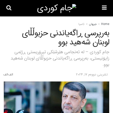
Home
جیهان
ئاسیا
بەرپرسی ڕاگەیاندنی حزبوڵڵای
لوبنان شەهید بوو
جام کوردی – لە ئەنجامی هێرشێکی تیرۆریستی ڕژێمی
زایۆنیستی، بەرپرسی ڕاگەیاندنی حزبوڵڵای لوبنان شەهید
بوو.
تشرینی دووه‌م 17, 2024