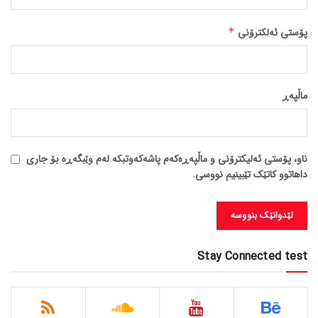
پۆستی ئەلکترۆنی
*
ماڵپه‌ڕ
ناو، پۆستی ئەلیکترۆنی و ماڵپەڕەکەم پاشەکەوتبکە لەم وێبگەڕە بۆ جاری
داهاتوو کاتێک تێبینیم نووسی.
Stay Connected test