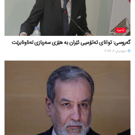
ئاسیا
گەروسی: توانای ئەتۆمیی ئێران بە هێزی سەربازی لەناونابرێت
حوزه‌یران 6, 2025