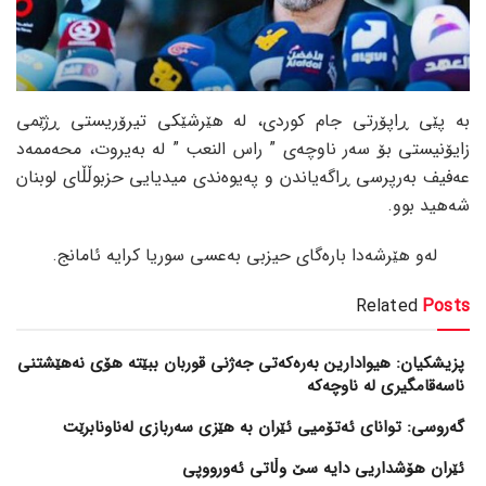
بە پێی ڕاپۆرتی جام کوردی، لە هێرشێکی تیرۆریستی ڕژێمی
زایۆنیستی بۆ سەر ناوچەی ” راس النعب ” لە بەیروت، محەممەد
عەفیف بەرپرسی ڕاگەیاندن و پەیوەندی میدیایی حزبوڵڵای لوبنان
شەهید بوو.
لەو هێرشەدا بارەگای حیزبی بەعسی سوریا کرایە ئامانج.
Related
Posts
پزیشکیان: هیوادارین بەرەکەتی جەژنی قوربان ببێتە هۆی نەهێشتنی
ناسەقامگیری لە ناوچەکە
گەروسی: توانای ئەتۆمیی ئێران بە هێزی سەربازی لەناونابرێت
ئێران هۆشداریی دایە سێ وڵاتی ئەورووپی