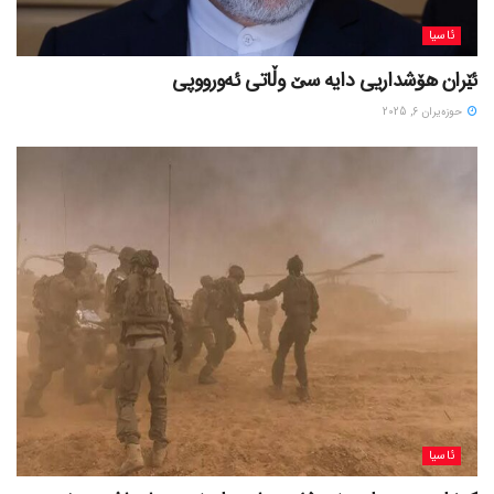
ئاسیا
ئێران هۆشداریی دایە سێ وڵاتی ئەورووپی
حوزه‌یران 6, 2025
ئاسیا