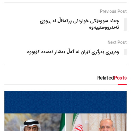
Previous Post
چەند سوودێکی خواردنی پرتەقاڵ لە ڕووی
تەندرووستییەوە
Next Post
وەزیری بەرگری ئێران لە گەڵ بەشار ئەسەد کۆبووە
Related
Posts