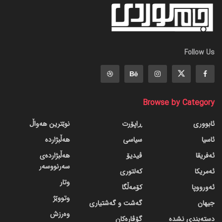
Follow Us
Browse by Category
ئابووری
ڕاپۆرت
نوێترین هەواڵ
ئاسیا
سیاسی
هەڵبژاردە
ئەفریقا
ڤیدیۆ
هەڵبژاردەی
سەرنووسەر
ئەمریکا
کەلتوری
وتار
ئەورووپا
کۆمەڵگا
وتووێژ
جیهان
گه‌شت و گه‌شتیاری
وەرزش
دسته‌بندی نشده
گۆڤاره‌کان