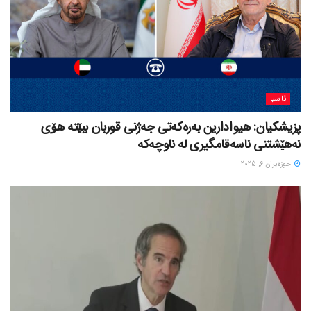
ئاسیا
پزیشکیان: هیوادارین بەرەکەتی جەژنی قوربان ببێتە هۆی
نەهێشتنی ناسەقامگیری لە ناوچەکە
حوزه‌یران 6, 2025