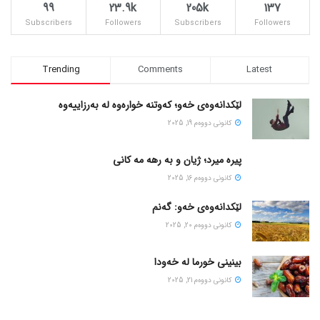
99
23.9k
205k
137
Subscribers
Followers
Subscribers
Followers
Trending
Comments
Latest
لێکدانەوەی خەو؛ کەوتنە خوارەوە لە بەرزاییەوە
كانونی دووه‌م 19, 2025
پیره میرد؛ ژیان و به رهه مه کانی
كانونی دووه‌م 16, 2025
لێکدانەوەی خەو: گەنم
كانونی دووه‌م 20, 2025
بینینی خورما لە خەودا
كانونی دووه‌م 21, 2025