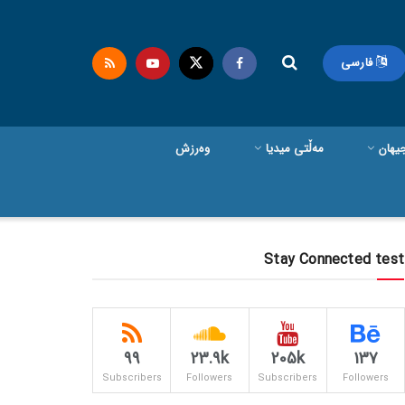
فارسی
یهان
مەڵتی میدیا
وەرزش
Stay Connected test
99
23.9k
205k
137
Subscribers
Followers
Subscribers
Followers