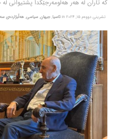
کە تاران لە هەر هەلومەرجێکدا پشتیوانی لە
تشرینی دووه‌م 15, 2024
in
ئاسیا
,
جیهان
,
سیاسی
,
هەڵبژاردەی سە