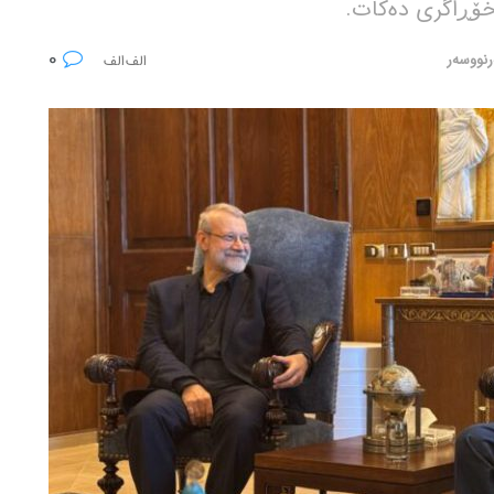
 خۆڕاگری دەکات.
0
رنووسەر