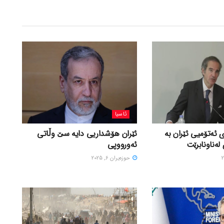
ئاسیا
 ئەتۆمیی ئێران بە
ئێران هۆشداریی دایە سێ وڵاتی
لەناونابرێت
ئەورووپی
حوزه‌یران 6, 2025