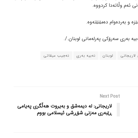
ی ئەم وڵاتەدا کردووە.
زە و بەردەوام دەمێنێتەوە.
یە بەری سەرۆکی پەرلەمانی لوبنان./.
لاریجانی
لوبنان
نەبیە بەری
نەجیب میقاتی
Next Post
لاریجانی: لە دیمەشق و بەیروت هەڵگری پەیامی
ڕێبەری مەزنی شۆڕشی ئیسلامی بووم