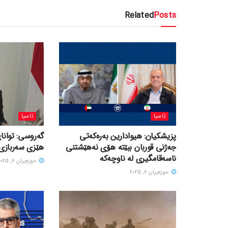
Related
Posts
ئاسیا
ئاسیا
پزیشکیان: هیوادارین بەرەکەتی
گەروسی: توانای
جەژنی قوربان ببێتە هۆی نەهێشتنی
هێزی سەربازی 
ناسەقامگیری لە ناوچەکە
حوزه‌یران 6, 2025
حوزه‌یران 6, 2025