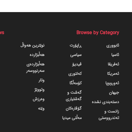
ws
Browse by Category
ئابووری
ڕاپۆرت
نوێترین هەواڵ
ئاسیا
سیاسی
هەڵبژاردە
ئەفریقا
ڤیدیۆ
هەڵبژاردەی
سەرنووسەر
ئەمریکا
کەلتوری
وتار
ئەورووپا
کۆمەڵگا
وتووێژ
جیهان
گه‌شت و
گه‌شتیاری
وەرزش
دسته‌بندی نشده
گۆڤاره‌کان
وێنە
زانست و
تەندرووستی
مەڵتی میدیا