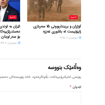
ئاسیا
ئاسیا
کوژران و برینداربوونی 15 سەربازی
ئێران بە توندی
زایۆنیست لە باشوری غەززە
دەستدرێژییەکا
بۆ سەر لوبنان 
حوزه‌یران 6, 2025
حوزه‌یران 6, 2025
وەڵامێک بنووسە
پۆستی ئەلیکترۆنییەکەت بڵاوناکرێتەوە.
خانە پێویستەکان دەستنی
لێدوان
*