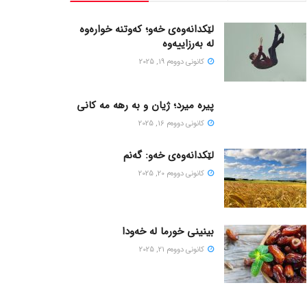
لێکدانەوەی خەو؛ کەوتنە خوارەوە
لە بەرزاییەوە
كانونی دووه‌م 19, 2025
پیره میرد؛ ژیان و به رهه مه کانی
كانونی دووه‌م 16, 2025
لێکدانەوەی خەو: گەنم
كانونی دووه‌م 20, 2025
بینینی خورما لە خەودا
كانونی دووه‌م 21, 2025