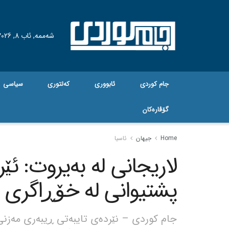
شەممە, ئاب 8, 2026
جام کوردی
ئابووری
کەلتوری
سیاسی
گۆڤاره‌کان
Home
جیهان
ئاسیا
لاریجانی لە بەیروت: ئێ
پشتیوانی لە خۆڕاگری 
جام کوردی – نێردەی تایبەتی ڕیبەری مەزن