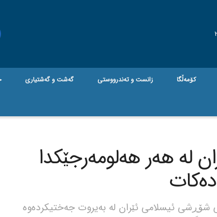
کۆمەڵگا
زانست و تەندرووستی
گه‌شت و گه‌شتیاری
ج
ران لە هەر هەلومەرجێکدا
دەکات
ی شۆڕشی ئیسلامی ئێران لە بەیروت جەختیکردەوە