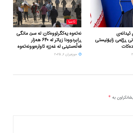
ئاسیا
 ئیدانەی
نەتەوە یەکگرتووەکان: لە سێ مانگی
نی ڕژێمی زایۆنیستی
ڕابردوودا زیاتر لە 640 هەزار
دەکات
فەڵەستینی لە غەززە ئاوارەبوونەتەوە
حوزه‌یران 6, 2025
شانکراون بە
*