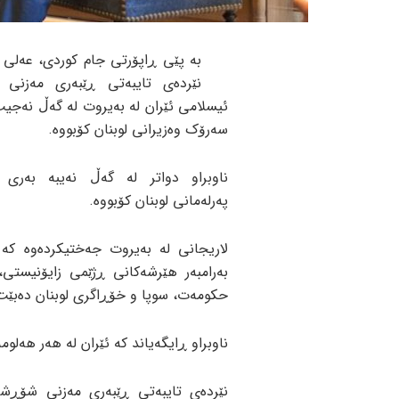
بە پێی ڕاپۆرتی جام کوردی، عەلی 
نێردەی تایبەتی ڕێبەری مەزنی
ئیسلامی ئێران لە بەیروت لە گەڵ نەجی
سەرۆک وەزیرانی لوبنان کۆبووە.
ناوبراو دواتر لە گەڵ نەیبە بەری
پەرلەمانی لوبنان کۆبووە.
لاریجانی لە بەیروت جەختیکردەوە کە ت
بەرامبەر هێرشەکانی ڕژێمی زایۆنیستی،
حکومەت، سوپا و خۆڕاگری لوبنان دەبێت
ناوبراو ڕایگەیاند کە ئێران لە هەر هەلو
نێردەی تایبەتی ڕێبەری مەزنی شۆڕشی