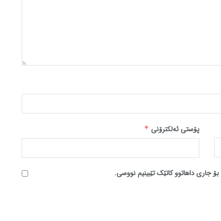
پۆستی ئەلکترۆنی
*
بۆ جاری داهاتوو کاتێک تێبینیم نووسی.