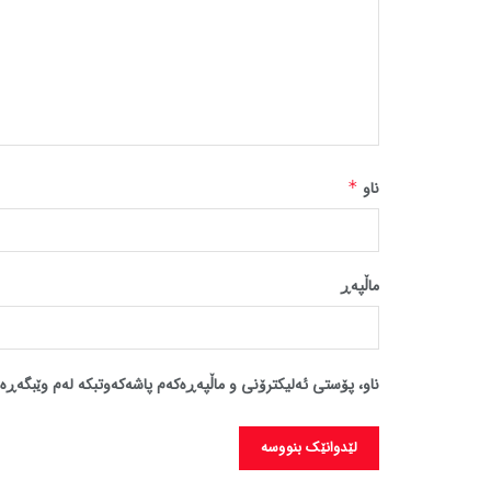
ناو
*
ماڵپه‌ڕ
ناو، پۆستی ئەلیکترۆنی و ماڵپەڕەکەم پاشەکەوتبکە لەم وێبگەڕە 