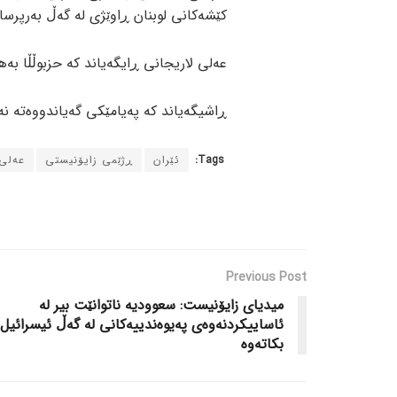
کێشەکانی لوبنان ڕاوێژی لە گەڵ بەرپرسان
عەلی لاریجانی ڕایگەیاند کە حزبوڵڵا بەهێ
ڕاشیگەیاند کە پەیامێکی گەیاندووەتە نەب
Tags:
ئێران
ڕژێمی زایۆنیستی
عەلی 
Previous Post
میدیای زایۆنیست: سعوودیە ناتوانێت بیر لە
ئاساییکردنەوەی پەیوەندییەکانی لە گەڵ ئیسرائیل
بکاتەوە