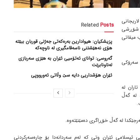
لاریجانی
Related
Posts
 شۆڕشی
ب میقاتی
پزیشکیان: هیوادارین بەرەکەتی جەژنی قوربان ببێتە
هۆی نەهێشتنی ناسەقامگیری لە ناوچەکە
گەروسی: توانای ئەتۆمیی ئێران بە هێزی سەربازی
 سەرۆکی
لەناونابرێت
ئێران هۆشداریی دایە سێ وڵاتی ئەورووپی
اران لە
 لە گەڵ
.
مەرجێکدا لە گەڵ خۆڕاگری دەمێنێتەوە.
 ئیسلامی ئێران وتی کە لەم سەردانەدا بۆ چارەسەرکردنی