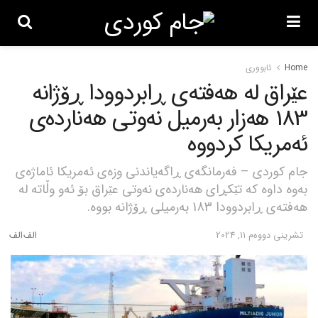
Home
ئابووری
عێراق لە هەفتەی ڕابردوودا ڕۆژانە
183 هەزار بەرمیل نەوتی هەناردەی
ئەمریکا کردووە
جام کوردی – فەرمانگەی ڕاگەیاندنی وزەی ئەمریکا ئاماژەی
بەوە داوە کە تێکڕای هەناردەی نەوتی عێراق بۆ ئەو وڵاتە لە
هەفتەی ڕابردوودا 183 بەرمیلی ڕۆژانە بووە.
تشرینی دووه‌م 11, 2024