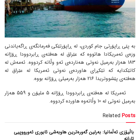
بە پێی ڕاپۆرتی جام کوردی، لە ڕاپۆرتێکی فەرمانگەی ڕاگەیاندنی
وزەی ئەمریکادا هاتووە کە عێراق لە هەفتەی ڕابردوودا ڕۆژانە
183 هەزار بەرمیل نەوتی هەناردەی ئەو وڵاتە کردووە. ئەمەش لە
کاتێکدایە کە تێکڕای هاوردەی نەوتی ئەمریکا لە عێراق لە
هەفتەی پێشووتریدا 216 هەزار بەرمیلی ڕۆژانە بووە.
ئەمریکا لە هەفتەی ڕابردوودا ڕۆژانە 5 ملیۆن و 559 هەزار
بەرمیل نەوتی لە 10 وڵاتەوە هاوردە کردووە.
Related
Posts
باڵیۆزی ئەڵمانیا: بەرلین گەورەترین هاوبەشی ئابوری ئەورووپیی
تارانە