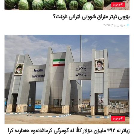
ئابووری
بۆچی ئیتر عێراق شووتی ئێرانی ناوێت؟
حوزه‌یران 3, 2025
ئابووری
زیاتر لە ٤٩٢ ملیۆن دۆلار کاڵا لە گومرگی کرماشانەوە هەناردە کرا