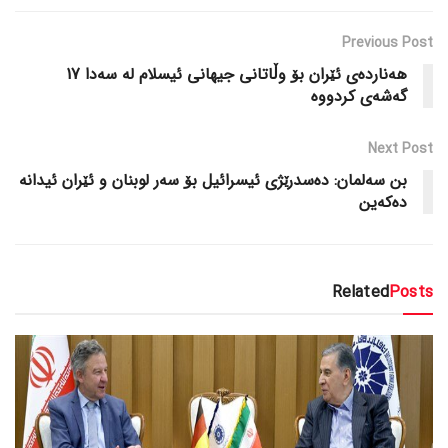
Previous Post
هەناردەی ئێران بۆ وڵاتانی جیهانی ئیسلام لە سەدا 17
گەشەی کردووە
Next Post
بن سەلمان: دەسدرێژی ئیسرائیل بۆ سەر لوبنان و ئێران ئیدانە
دەکەین
Related
Posts