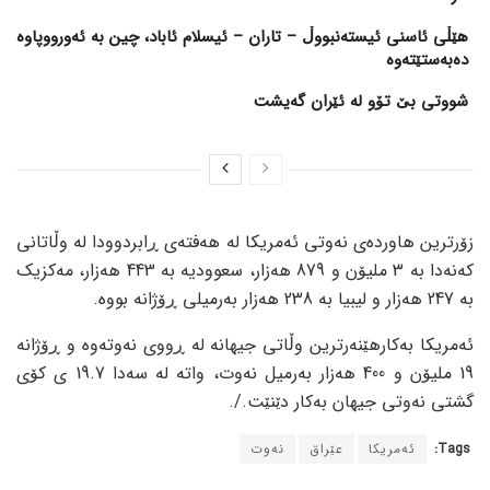
هێڵی ئاسنی ئیستەنبووڵ – تاران – ئیسلام ئاباد، چین بە ئەورووپاوە
دەبەستێتەوە
شووتی بێ تۆو لە ئێران گەیشت
زۆرترین هاوردەی نەوتی ئەمریکا لە هەفتەی ڕابردوودا لە وڵاتانی
کەنەدا بە 3 ملیۆن و 879 هەزار، سعوودیە بە 443 هەزار، مەکزیک
بە 247 هەزار و لیبیا بە 238 هەزار بەرمیلی ڕۆژانە بووە.
ئەمریکا بەکارهێنەرترین وڵاتی جیهانە لە ڕووی نەوتەوە و ڕۆژانە
19 ملیۆن و 400 هەزار بەرمیل نەوت، واتە لە سەدا 19.7 ی کۆی
گشتی نەوتی جیهان بەکار دێنێت./.
Tags:
ئەمریکا
عێراق
نەوت