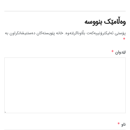
وەڵامێک بنووسە
پۆستی ئەلیکترۆنییەکەت بڵاوناکرێتەوە.
خانە پێویستەکان دەستنیشانکراون بە
*
لێدوان
*
ناو
*