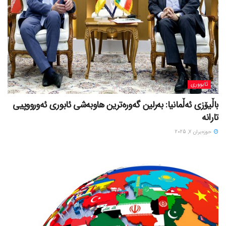
ئابووری
باڵیۆزی ئەڵمانیا: بەرلین گەورەترین هاوبەشی ئابوری ئەورووپیی
تارانە
حوزه‌یران 7, 2025