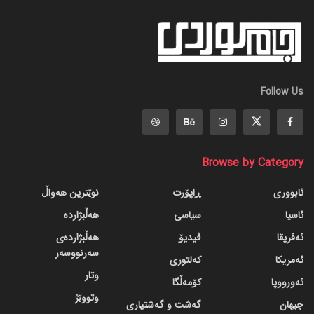
Follow Us
Browse by Category
ئابووری
ڕاپۆرت
نوێترین هەواڵ
ئاسیا
سیاسی
هەڵبژاردە
ئەفریقا
ڤیدیۆ
هەڵبژاردەی
سەرنووسەر
ئەمریکا
کەلتوری
وتار
ئەورووپا
کۆمەڵگا
وتووێژ
جیهان
گه‌شت و گه‌شتیاری