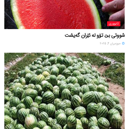
ئابووری
شووتی بێ تۆو لە ئێران گەیشت
حوزه‌یران 4, 2025