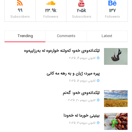
99
23.9k
205k
137
Subscribers
Followers
Subscribers
Followers
Trending
Comments
Latest
لێکدانەوەی خەو؛ کەوتنە خوارەوە لە بەرزاییەوە
كانونی دووه‌م 19, 2025
پیره میرد؛ ژیان و به رهه مه کانی
كانونی دووه‌م 16, 2025
لێکدانەوەی خەو: گەنم
كانونی دووه‌م 20, 2025
بینینی خورما لە خەودا
كانونی دووه‌م 21, 2025