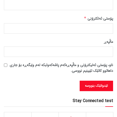
پۆستی ئەلکترۆنی
*
ماڵپه‌ڕ
ناو، پۆستی ئەلیکترۆنی و ماڵپەڕەکەم پاشەکەوتبکە لەم وێبگەڕە بۆ جاری
داهاتوو کاتێک تێبینیم نووسی.
Stay Connected test