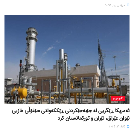
حوزه‌یران 1, 2025
ئابووری
ئەمریکا ڕێگریی لە جێبەجێکردنی ڕێککەوتنی سێقۆڵی غازیی
نێوان عێراق، ئێران و تورکمانستان کرد
ئایار 31, 2025