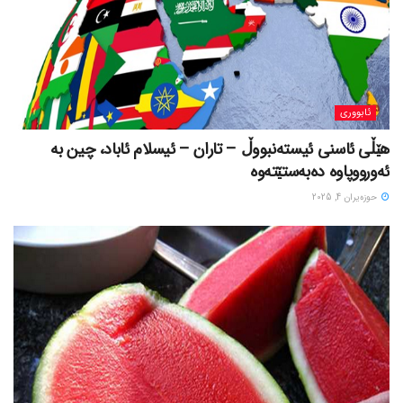
ئابووری
هێڵی ئاسنی ئیستەنبووڵ – تاران – ئیسلام ئاباد، چین بە
ئەورووپاوە دەبەستێتەوە
حوزه‌یران 4, 2025