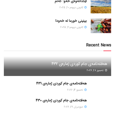
لێکدانەوەی خەو: گەنم
كانونی دووه‌م 20, 2025
بینینی خورما لە خەودا
كانونی دووه‌م 21, 2025
Recent News
هەفتەنامەی جام کوردی ژمارەی 432
ته‌مموز 28, 2026
هەفتەنامەی جام کوردی ژمارەی 431
ته‌مموز 14, 2026
هەفتەنامەی جام کوردی ژمارەی 430
حوزه‌یران 27, 2026