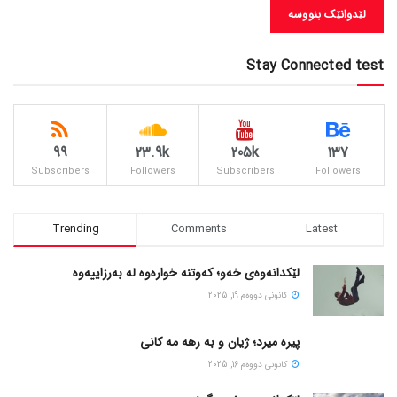
Stay Connected test
99
23.9k
205k
137
Subscribers
Followers
Subscribers
Followers
Trending
Comments
Latest
لێکدانەوەی خەو؛ کەوتنە خوارەوە لە بەرزاییەوە
كانونی دووه‌م 19, 2025
پیره میرد؛ ژیان و به رهه مه کانی
كانونی دووه‌م 16, 2025