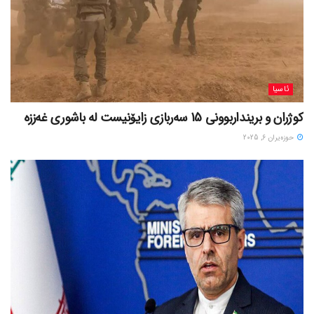
ئاسیا
کوژران و برینداربوونی 15 سەربازی زایۆنیست لە باشوری غەززە
حوزه‌یران 6, 2025