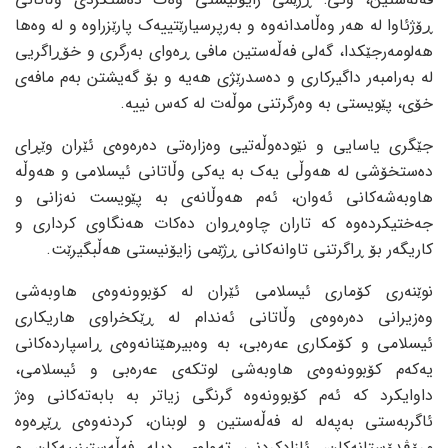
ڕۆژئاوا لە هەر وەڵامدانەوە و بەرپرسیارێتییەک پارێزراوە و لە وەها
هەلومەرجێکدا، گەلی فەڵەستین مافی ڕەوای بەرگری و خۆڕاگریی
لە بەرامبەر داگیرکاری و دەسدرێژی هەیە و بۆ گەیشتن بەم مافەی
خۆی، پێویستی بە وەرگرتنی موڵەت لە کەس نییە.
جێگری یاسایی و نێودەوڵەتیی وەزارەتی دەرەوەی ئێران وێڕای
دەستخۆشی لە هەوڵی یەک بە یەکی وڵاتانی ئیسلامی و هەوڵە
هاوبەشەکانی ئەوان، ئەم هەوڵانەی بە پێویست نەزانی و
جەختیکردەوە کە تاران چاوەڕوان دەکات هەنگاوی کرداری و
کاریگەر بۆ ڕاگرتنی تاوانەکانی ڕژێمی زایۆنیستی هەڵبگیرێت.
نوێنەری کۆماری ئیسلامی ئێران لە کۆبوونەوەی هاوبەشی
وەزیرانی دەرەوەی وڵاتانی ئەندام لە ڕێکخراوی هاریکاری
ئیسلامی و کۆمکاری عەرەبی، بە وەبیرهێنانەوەی ڕاسپاردەکانی
یەکەم کۆبوونەوەی هاوبەشی لوتکەی عەرەبی و ئیسلامی،
داوایکرد کە ئەم کۆبوونەوە گرنگی زیاتر بە بابەتەکانی وەژ
ئاگربەستی بەپەلە لە فەڵەستین و لوبنان، کردنەوەی ڕێڕەوە
مرۆڤدۆستانەکان، ئازادکردنی تەواوی دیلە فەڵەستینییەکان و