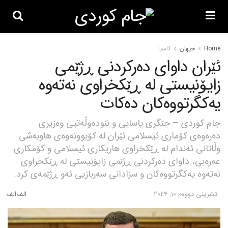
Home
جیهان
ئاسیا
ئێران داوای دەرکردنی ڕژێمی
زایۆنیستی لە ڕێکخراوی نەتەوە
یەکگرتووەکان دەکات
جام کوردی – جێگری یاسایی و نێودەوڵەتیی وەزیری
دەرەوەی کۆماری ئیسلامی ئێران لە کۆبوونەوەی هاوبەشی
وڵاتانی ئەندام لە ڕێکخراوی هاریکاری ئیسلامی و کۆمکاری
عەرەبی، داوای دەرکردنی ڕژێمی زایۆنیستی لە ڕێکخراوی
نەتەوە یەکگرتووەکان و سزادانی سەربازیی ئەو ڕژێمەی کرد.
تشرینی دووه‌م 10, 2024