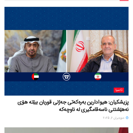
ئاسیا
پزیشکیان: هیوادارین بەرەکەتی جەژنی قوربان ببێتە هۆی
نەهێشتنی ناسەقامگیری لە ناوچەکە
حوزه‌یران 6, 2025