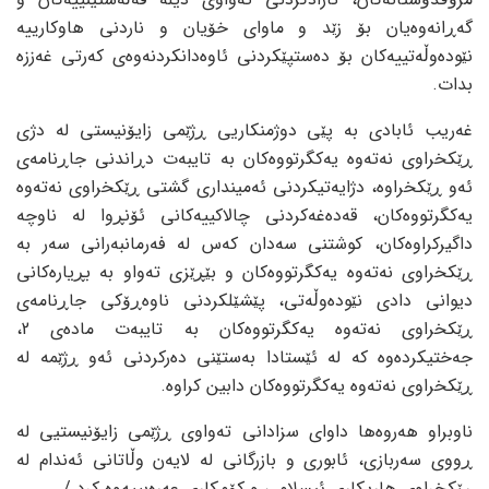
گەڕانەوەیان بۆ زێد و ماوای خۆیان و ناردنی هاوکارییە
نێودەوڵەتییەکان بۆ دەستپێکردنی ئاوەدانکردنەوەی کەرتی غەززە
بدات.
غەریب ئابادی بە پێی دوژمنکاریی ڕژێمی زایۆنیستی لە دژی
ڕێکخراوی نەتەوە یەکگرتووەکان بە تایبەت دڕاندنی جاڕنامەی
ئەو ڕێکخراوە، دژایەتیکردنی ئەمینداری گشتی ڕێکخراوی نەتەوە
یەکگرتووەکان، قەدەغەکردنی چالاکییەکانی ئۆنڕوا لە ناوچە
داگیرکراوەکان، کوشتنی سەدان کەس لە فەرمانبەرانی سەر بە
ڕێکخراوی نەتەوە یەکگرتووەکان و بێڕێزی تەواو بە بڕیارەکانی
دیوانی دادی نێودەوڵەتی، پێشێلکردنی ناوەڕۆکی جاڕنامەی
ڕێکخراوی نەتەوە یەکگرتووەکان بە تایبەت مادەی 2،
جەختیکردەوە کە لە ئێستادا بەستێنی دەرکردنی ئەو ڕژێمە لە
ڕێکخراوی نەتەوە یەکگرتووەکان دابین کراوە.
ناوبراو هەروەها داوای سزادانی تەواوی ڕژێمی زایۆنیستیی لە
ڕووی سەربازی، ئابوری و بازرگانی لە لایەن وڵاتانی ئەندام لە
ڕێکخراوی هاریکاری ئیسلامی و کۆمکاری عەرەبییەوە کرد./.