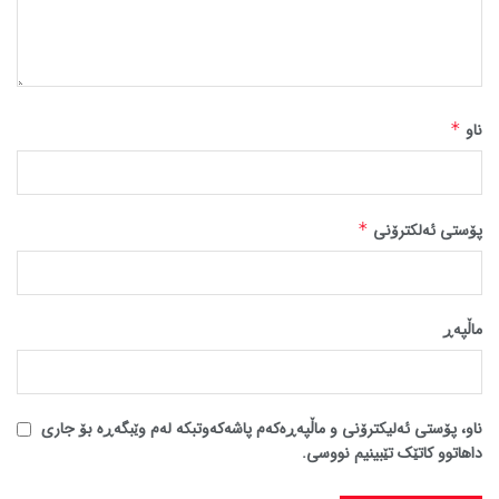
ناو
*
پۆستی ئەلکترۆنی
*
ماڵپه‌ڕ
ناو، پۆستی ئەلیکترۆنی و ماڵپەڕەکەم پاشەکەوتبکە لەم وێبگەڕە بۆ جاری
داهاتوو کاتێک تێبینیم نووسی.