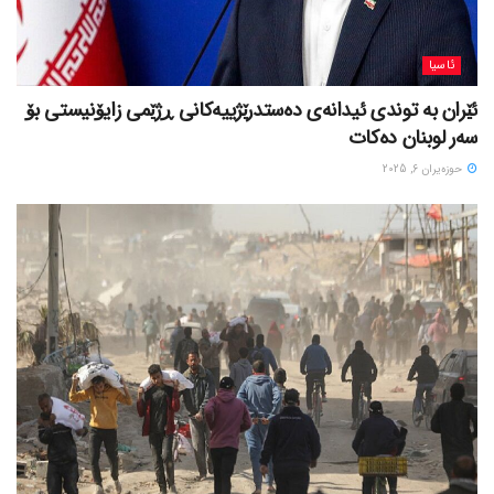
ئاسیا
ئێران بە توندی ئیدانەی دەستدرێژییەکانی ڕژێمی زایۆنیستی بۆ
سەر لوبنان دەکات
حوزه‌یران 6, 2025