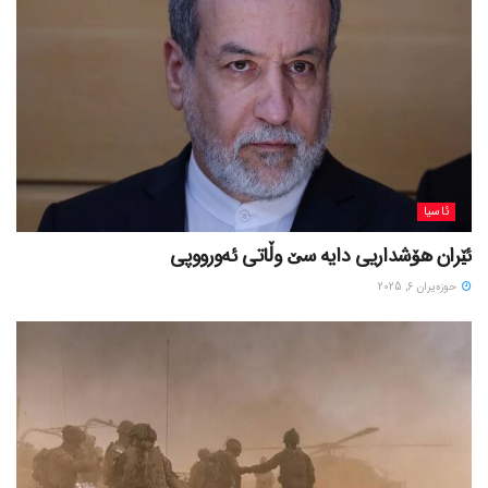
ئاسیا
ئێران هۆشداریی دایە سێ وڵاتی ئەورووپی
حوزه‌یران 6, 2025