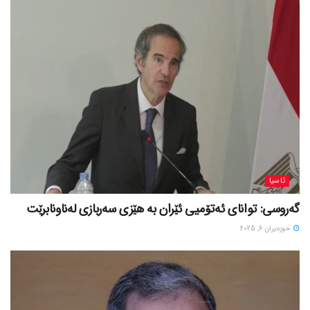
ئاسیا
گەروسی: توانای ئەتۆمیی ئێران بە هێزی سەربازی لەناونابرێت
حوزه‌یران 6, 2025