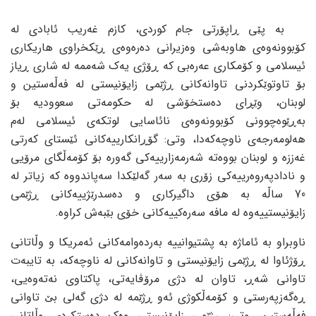
بە پێی ڕاپۆرتی جام کوردی، کازم غەریب ئابادی لە
کۆبوونەوەی هاوبەشی وەزیرانی دەرەوەی ڕێکخراوی هاریکاری
ئیسلامی و کۆمکاری عەرەبی کە ڕۆژی یەک شەممە لە شاری ڕیاز
بۆ تاوتوێکردنی تاوانەکانی ڕژێمی زایۆنیستی لە فەڵەستین و
لوبنان، وێڕای دەستخۆشی لە حکومەتی سعوودیە بۆ
بەڕێوەچوونی کۆبوونەوەی نائاسایی لوتکەی ئیسلامی لەم
هەلومەرجەی ناوچەکەدا، وتی: گۆڕانکارییەکانی ئێستای کەرتی
غەززە و لوبنان بووەتە شەرمەزارییەکی گەورە بۆ کۆمەڵگای مرۆیی
و نادادپەروەرییەکی زۆری بە سەر گەلێکدا سەپاندووە کە زیاتر لە
70 ساڵە بە هۆی داگیرکاری و دەسدرێژییەکانی ڕژێمی
زایۆنیستییەوە لە مافە سەرەکییەکانی خۆی بێبەش کراوە.
ناوبراو بە ئاماژە بە پشتیوانییە بەردەوامەکانی ئەمریکا و وڵاتانی
ڕۆژئاوا لە ڕژێمی زایۆنیستی و تاوانەکانی لە ناوچەکە، بە تایبەت
تاوانی شەڕ، تاوان لە دژی مرۆڤایەتی، پاکتاوی نەتەوەیی،
ڕەگەزپەرستی و کۆمەڵکوژی ئەو ڕژێمە لە دژی گەلی بێ تاوانی
فەڵەستین، وتی: ڕژێمی زایۆنیستی وەک دەستکردی وڵاتانی