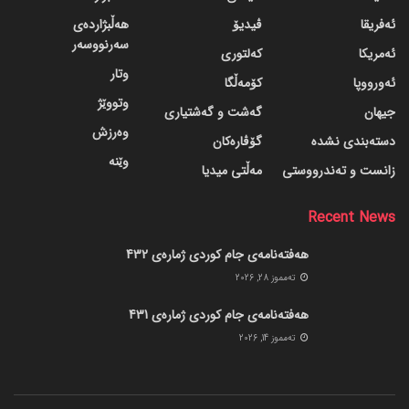
ئەفریقا
ڤیدیۆ
هەڵبژاردەی
سەرنووسەر
ئەمریکا
کەلتوری
وتار
ئەورووپا
کۆمەڵگا
وتووێژ
جیهان
گه‌شت و گه‌شتیاری
وەرزش
دسته‌بندی نشده
گۆڤاره‌کان
وێنە
زانست و تەندرووستی
مەڵتی میدیا
Recent News
هەفتەنامەی جام کوردی ژمارەی 432
ته‌مموز 28, 2026
هەفتەنامەی جام کوردی ژمارەی 431
ته‌مموز 14, 2026