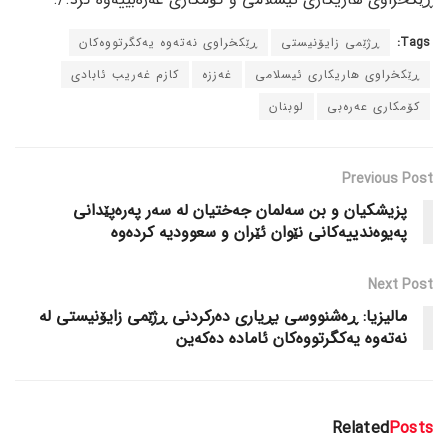
Tags:
ڕژێمی زایۆنیستی
ڕێکخراوی نەتەوە یەکگرتووەکان
ڕێکخراوی هاریکاری ئیسلامی
غەززە
کازم غەریب ئابادی
کۆمکاری عەرەبی
لوبنان
Previous Post
پزیشکیان و بن سەلمان جەختیان لە سەر پەرەپێدانی
پەیوەندییەکانی نێوان ئێران و سعوودیە کردەوە
Next Post
مالیزیا: ڕەشنووسی بڕیاری دەرکردنی ڕژێمی زایۆنیستی لە
نەتەوە یەکگرتووەکان ئامادە دەکەین
Related
Posts