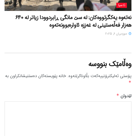
ئاسیا
نەتەوە یەکگرتووەکان: لە سێ مانگی ڕابردوودا زیاتر لە 640
هەزار فەڵەستینی لە غەززە ئاوارەبوونەتەوە
حوزه‌یران 6, 2025
وەڵامێک بنووسە
پۆستی ئەلیکترۆنییەکەت بڵاوناکرێتەوە.
خانە پێویستەکان دەستنیشانکراون بە
*
لێدوان
*