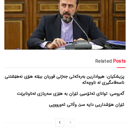
Related
Posts
پزیشکیان: هیوادارین بەرەکەتی جەژنی قوربان ببێتە هۆی نەهێشتنی
ناسەقامگیری لە ناوچەکە
گەروسی: توانای ئەتۆمیی ئێران بە هێزی سەربازی لەناونابرێت
ئێران هۆشداریی دایە سێ وڵاتی ئەورووپی