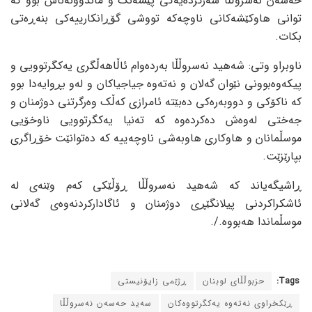
حەسەن نەسروڵڵا سەرکردەیەکی پێشەنگ و ماندوونەناس بوو کە
توانی هاوکێشەکانی ناوچەکە تووشی گۆڕانکارییەکی بنەڕەتی
بکات.
ناوبراو وتی: شەهید نەسروڵڵا بەردەوام ئاڵاهەڵگری یەکگرتوویی و
پیکەوەبوونی نێوان گەلان و نەتەوە جیاجیاکان و لەو بڕوایەدا بوو
کە ناکۆکی و دووبەرەکی دەبێتە ئامرازی کەڵک وەرگرتنی دوژمنان و
جەختی لەوەش دەکردەوە کە تەنیا یەکگرتوویی ناوخۆیی
موسڵمانان و هاوکاری هاوبەشی ناوچەییە کە دەتوانێت خۆڕاگری
بپارێزێت.
ڕاشیگەیاند کە شەهید نەسروڵڵا ڕۆڵێکی کەم وێنەی لە
ئاشکراکردنی پیلانگێڕی دوژمنان و ئاگادارکردنەوەی گەلانی
موسڵماندا هەبووە./.
Tags:
حزبوڵڵای لوبنان
ڕژێمی زایۆنیستی
ڕێکخراوی نەتەوە یەکگرتووەکان
سەید حەسەن نەسروڵڵا