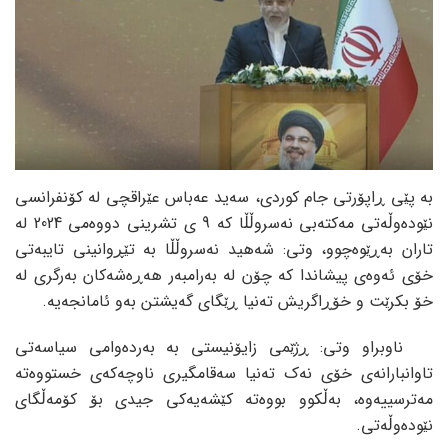
بە پێی ڕاپۆرتی جام کوردی، سەید عەباس عێراقچی لە کۆنفرانسی
نێودەوڵەتی مەکتەبی نەسروڵڵا کە 9 ی تشرینی دووەمی 2024 لە
تاران بەڕێوەچوو، وتی: شەهید نەسروڵڵا بە تێڕوانینی تایبەتی
خۆی ئەوەی پیشاندا کە چۆن لە بەرامبەر هەڕەشەکان بەرگری لە
خۆ بکرێت و خۆڕاگریش تەنیا ڕێگای گەیشتن بەو ئامانجەیە.
ناوبراو وتی: ڕژێمی زایۆنیستی بە بەردەوامی سیاسەتی
تاوانبارانەی خۆی نەک تەنیا سەقامگیری ناوچەکەی خستووەتە
مەترسییەوە، بەڵکوو بووەتە کێشەیەکی جیدی بۆ کۆمەڵگای
نێودەوڵەتی.