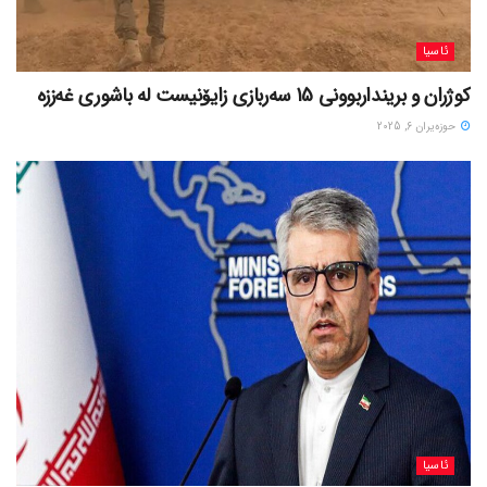
ئاسیا
کوژران و برینداربوونی 15 سەربازی زایۆنیست لە باشوری غەززە
حوزه‌یران 6, 2025
ئاسیا