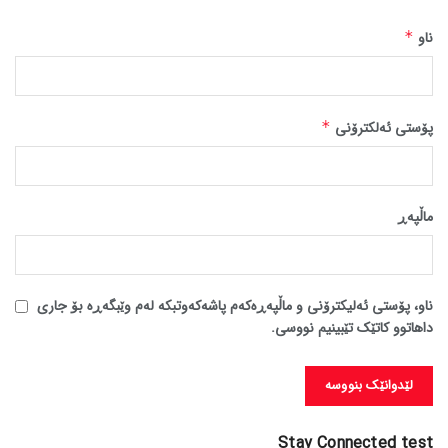
ناو
*
پۆستی ئەلکترۆنی
*
ماڵپه‌ڕ
ناو، پۆستی ئەلیکترۆنی و ماڵپەڕەکەم پاشەکەوتبکە لەم وێبگەڕە بۆ جاری
داهاتوو کاتێک تێبینیم نووسی.
Stay Connected test