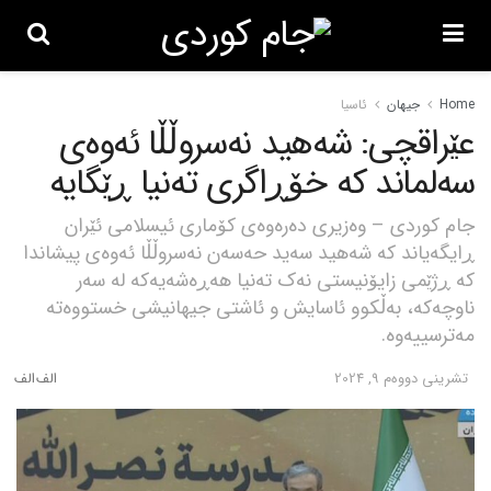
Home
جیهان
ئاسیا
عێراقچی: شەهید نەسروڵڵا ئەوەی
سەلماند کە خۆڕاگری تەنیا ڕێگایە
جام کوردی – وەزیری دەرەوەی کۆماری ئیسلامی ئێران
ڕایگەیاند کە شەهید سەید حەسەن نەسروڵڵا ئەوەی پیشاندا
کە ڕژێمی زایۆنیستی نەک تەنیا هەڕەشەیەکە لە سەر
ناوچەکە، بەڵکوو ئاسایش و ئاشتی جیهانیشی خستووەتە
مەترسییەوە.
تشرینی دووه‌م 9, 2024