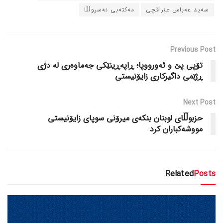
سەید عەباس عێراقچی
مەکتەبی نەسروڵڵا
Previous Post
تۆپی پێ و ئەورووپا؛ ڕاپەڕینێکی جەماوەری لە دژی
ڕژێمی داگیرکاری زایۆنیستی
Next Post
حزبوڵڵای لوبنان بنکەی میرۆنی سوپای زایۆنیستی
مووشەکباران کرد
Related
Posts