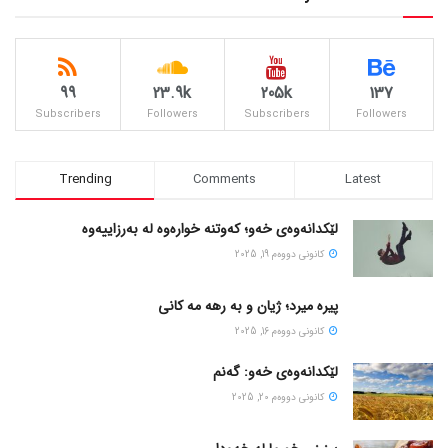
99
23.9k
205k
137
Subscribers
Followers
Subscribers
Followers
Trending
Comments
Latest
لێکدانەوەی خەو؛ کەوتنە خوارەوە لە بەرزاییەوە
كانونی دووه‌م 19, 2025
پیره میرد؛ ژیان و به رهه مه کانی
كانونی دووه‌م 16, 2025
لێکدانەوەی خەو: گەنم
كانونی دووه‌م 20, 2025