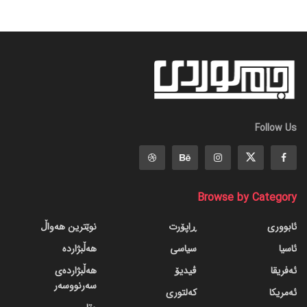
Follow Us
Browse by Category
ئابووری
ڕاپۆرت
نوێترین هەواڵ
ئاسیا
سیاسی
هەڵبژاردە
ئەفریقا
ڤیدیۆ
هەڵبژاردەی
سەرنووسەر
ئەمریکا
کەلتوری