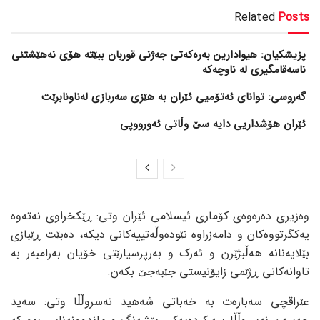
Related
Posts
پزیشکیان: هیوادارین بەرەکەتی جەژنی قوربان ببێتە هۆی نەهێشتنی
ناسەقامگیری لە ناوچەکە
گەروسی: توانای ئەتۆمیی ئێران بە هێزی سەربازی لەناونابرێت
ئێران هۆشداریی دایە سێ وڵاتی ئەورووپی
وەزیری دەرەوەی کۆماری ئیسلامی ئێران وتی: ڕێکخراوی نەتەوە
یەکگرتووەکان و دامەزراوە نێودەوڵەتییەکانی دیکە، دەبێت ڕێبازی
بێلایەنانە هەڵبژێرن و ئەرک و بەرپرسیارێتی خۆیان بەرامبەر بە
تاوانەکانی ڕژێمی زایۆنیستی جێبەجێ بکەن.
عێراقچی سەبارەت بە خەباتی شەهید نەسروڵڵا وتی: سەید