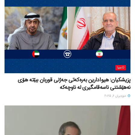
ئاسیا
پزیشکیان: هیوادارین بەرەکەتی جەژنی قوربان ببێتە هۆی
نەهێشتنی ناسەقامگیری لە ناوچەکە
حوزه‌یران 6, 2025