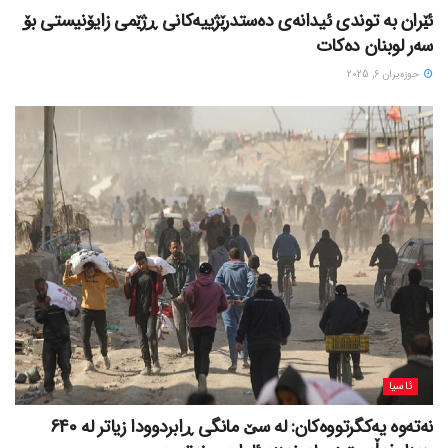
ئێران بە توندی ئیدانەی دەستدرێژییەکانی ڕژێمی زایۆنیستی بۆ
سەر لوبنان دەکات
حوزه‌یران 6, 2025
ئاسیا
نەتەوە یەکگرتووەکان: لە سێ مانگی ڕابردوودا زیاتر لە 640