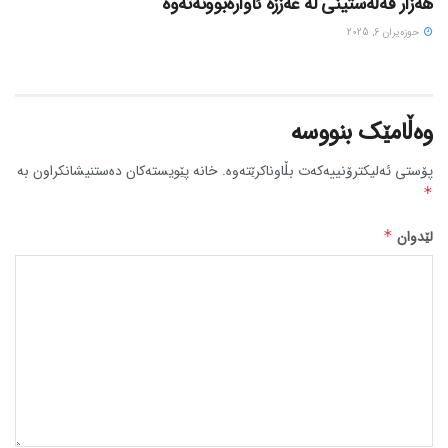
هەزار فەڵەستینی لە غەززە ئاوارەبوونەتەوە
حوزه‌یران 6, 2025
وەڵامێک بنووسە
پۆستی ئەلیکترۆنییەکەت بڵاوناکرێتەوە.
خانە پێویستەکان دەستنیشانکراون بە
*
لێدوان
*