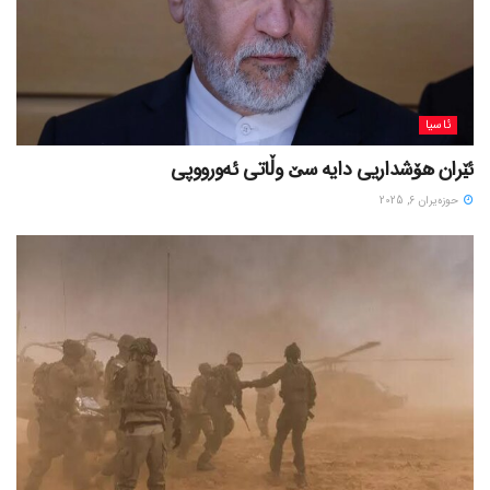
ئاسیا
ئێران هۆشداریی دایە سێ وڵاتی ئەورووپی
حوزه‌یران 6, 2025