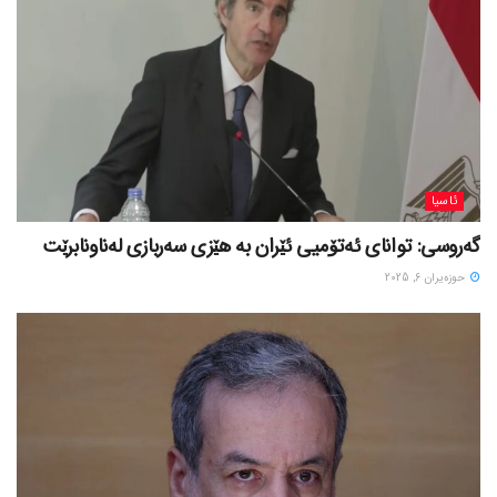
ئاسیا
گەروسی: توانای ئەتۆمیی ئێران بە هێزی سەربازی لەناونابرێت
حوزه‌یران 6, 2025