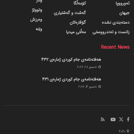
وتار
ئەورووپا
کۆمەڵگا
وتووێژ
جیهان
گه‌شت و گه‌شتیاری
وەرزش
دسته‌بندی نشده
گۆڤاره‌کان
وێنە
زانست و تەندرووستی
مەڵتی میدیا
Recent News
هەفتەنامەی جام کوردی ژمارەی 432
ته‌مموز 28, 2026
هەفتەنامەی جام کوردی ژمارەی 431
ته‌مموز 14, 2026
© 2020