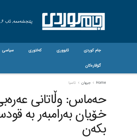
پێنجشەممە, ئاب 6, 2026
جام کوردی
ئابووری
کەلتوری
سیاسی
گۆڤاره‌کان
Home
جیهان
ئاسیا
حەماس: وڵاتانی عەرەبی
خۆیان بەرامبەر بە قود
بکەن