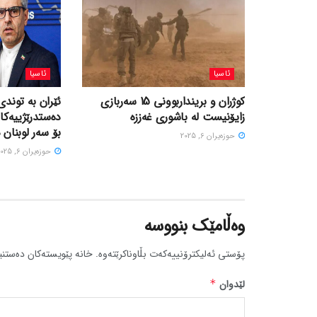
ئاسیا
ئاسیا
کوژران و برینداربوونی 15 سەربازی
ئێران بە توندی
زایۆنیست لە باشوری غەززە
دەستدرێژییەکا
بۆ سەر لوبنان 
حوزه‌یران 6, 2025
حوزه‌یران 6, 2025
وەڵامێک بنووسە
پۆستی ئەلیکترۆنییەکەت بڵاوناکرێتەوە.
خانە پێویستەکان دەستنی
لێدوان
*