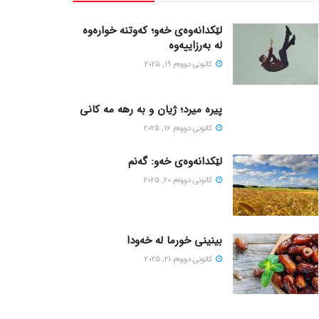
لێکدانەوەی خەو؛ کەوتنە خوارەوە
لە بەرزاییەوە
كانونی دووه‌م 19, 2025
پیره میرد؛ ژیان و به رهه مه کانی
كانونی دووه‌م 16, 2025
لێکدانەوەی خەو: گەنم
كانونی دووه‌م 20, 2025
بینینی خورما لە خەودا
كانونی دووه‌م 21, 2025