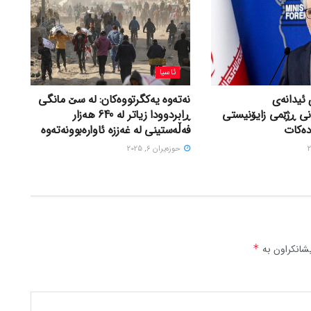
ئاسیا
 ئیدانەی
نەتەوە یەکگرتووەکان: لە سێ مانگی
نی ڕژێمی زایۆنیستی
ڕابردوودا زیاتر لە 640 هەزار
دەکات
فەڵەستینی لە غەززە ئاوارەبوونەتەوە
حوزه‌یران 6, 2025
شانکراون بە
*