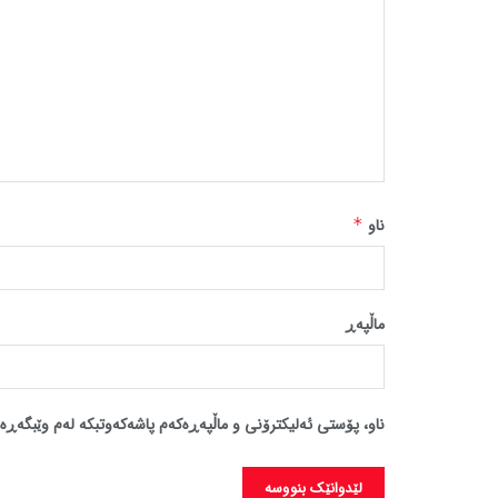
ناو
*
ماڵپه‌ڕ
ناو، پۆستی ئەلیکترۆنی و ماڵپەڕەکەم پاشەکەوتبکە لەم وێبگەڕە 