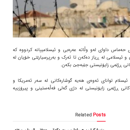
 حەماس داوای لەو وڵاتە عەرەبی و ئیسلامییانە کردووە کە
و ئیسلامی لە ڕیاز دەکەن تا ئەرک و بەرپرسیارێتی خۆیان لە
ەکانی ڕژێمی زایۆنیستی جێبەجێ بکەن.
یسلام توانای ئەوەی هەیە گوشارەکانی لە سەر ئەمریکا و
نەکانی ڕژێمی زایۆنیستی لە دژی گەلی فەڵەستینی و پیرۆزییە
Related
Posts