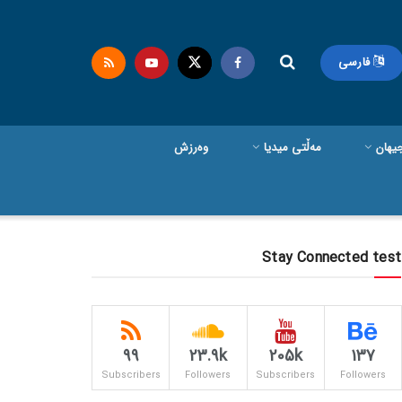
فارسی
یهان
مەڵتی میدیا
وەرزش
Stay Connected test
99
23.9k
205k
137
Subscribers
Followers
Subscribers
Followers