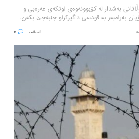
اتانی بەشدار لە کۆبوونەوەی لوتکەی عەرەبی و
یان بەرامبەر بە قودسی داگیرکراو جێبەجێ بکەن.
0
ە