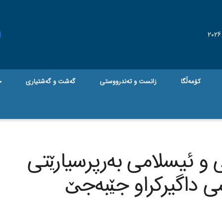
کۆمەڵگا
زانست و تەندرووستی
گه‌شت و گه‌شتیاری
ج
 و ئیسلامی بەرپرسیارێتی
سی داگیرکراو جێبەجێ