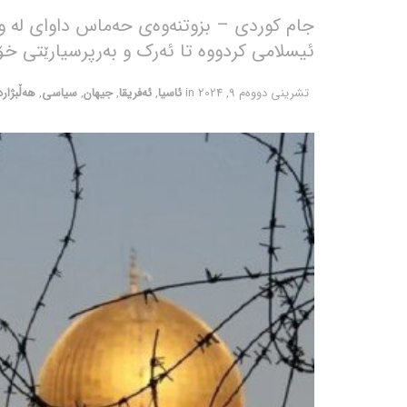
جام کوردی – بزوتنەوەی حەماس داوای لە وڵ
ئیسلامی کردووە تا ئەرک و بەرپرسیارێتی خۆ
تشرینی دووه‌م 9, 2024
in
ئاسیا
,
ئەفریقا
,
جیهان
,
سیاسی
,
هەڵبژارد