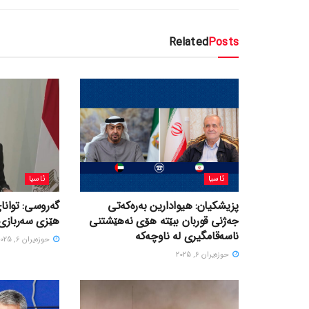
Related
Posts
ئاسیا
ئاسیا
پزیشکیان: هیوادارین بەرەکەتی
گەروسی: توانای
جەژنی قوربان ببێتە هۆی نەهێشتنی
هێزی سەربازی 
ناسەقامگیری لە ناوچەکە
حوزه‌یران 6, 2025
حوزه‌یران 6, 2025