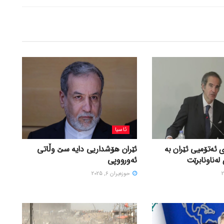
ئاسیا
 ئەتۆمیی ئێران بە
ئێران هۆشداریی دایە سێ وڵاتی
لەناونابرێت
ئەورووپی
حوزه‌یران 6, 2025