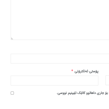
پۆستی ئەلکترۆنی
*
بۆ جاری داهاتوو کاتێک تێبینیم نووسی.