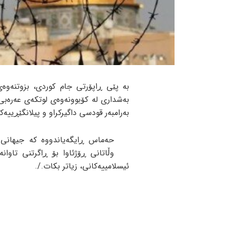
بە پێی ڕاپۆرتی جام کوردی، بزوتنەوەی
بەشداری لە کۆبوونەوەی لوتکەی عەرەبی 
بەرامبەر قودسی داگیرکراو و پیلانگێڕیی
حەماس ڕایگەیاندووە کە جیهانی ئ
وڵاتانی ڕۆژئاوا بۆ ڕاگرتنی تاوا
ئیسلامییەکانی، زیاتر بکات./.