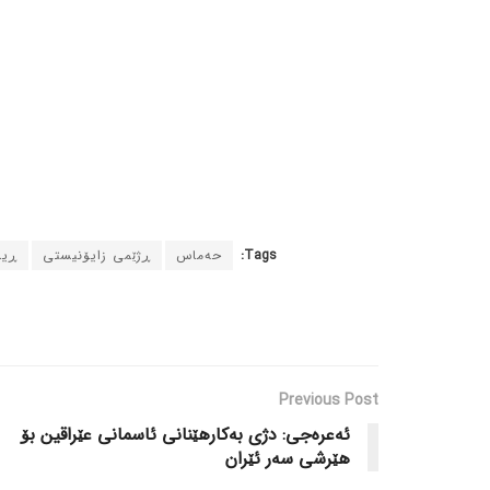
Tags:
حەماس
ڕژێمی زایۆنیستی
ڕیا
Previous Post
ئەعرەجی: دژی بەکارهێنانی ئاسمانی عێراقین بۆ
هێرشی سەر ئێران