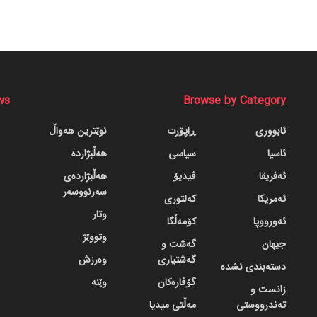
ws
Browse by Category
ئابووری
ڕاپۆرت
نوێترین هەواڵ
ئاسیا
سیاسی
هەڵبژاردە
ئەفریقا
ڤیدیۆ
هەڵبژاردەی
سەرنووسەر
ئەمریکا
کەلتوری
وتار
ئەورووپا
کۆمەڵگا
وتووێژ
جیهان
گه‌شت و
گه‌شتیاری
وەرزش
دسته‌بندی نشده
گۆڤاره‌کان
وێنە
زانست و
تەندرووستی
مەڵتی میدیا