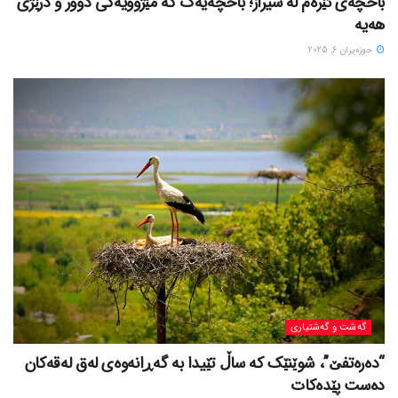
باخچەی ئێرەم لە شیراز؛ باخچەیەک کە مێژوویەکی دوور و درێژی
هەیە
حوزه‌یران 6, 2025
گه‌شت و گه‌شتیاری
“دەرەتفێ”، شوێنێک کە ساڵ تێیدا بە گەڕانەوەی لەق لەقەکان
دەست پێدەکات