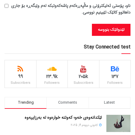
ناو، پۆستی ئەلیکترۆنی و ماڵپەڕەکەم پاشەکەوتبکە لەم وێبگەڕە بۆ جاری
داهاتوو کاتێک تێبینیم نووسی.
Stay Connected test
99
23.9k
205k
137
Subscribers
Followers
Subscribers
Followers
Trending
Comments
Latest
لێکدانەوەی خەو؛ کەوتنە خوارەوە لە بەرزاییەوە
كانونی دووه‌م 19, 2025