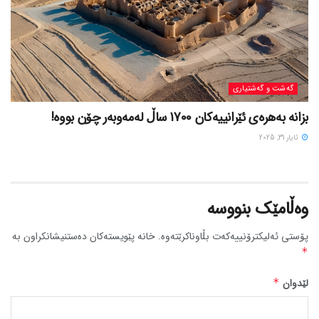
گه‌شت و گه‌شتیاری
بزانه بەهرەی ئێرانییەکان 1700 ساڵ لەمەوبەر چۆن بووه!
ئایار 31, 2025
وەڵامێک بنووسە
پۆستی ئەلیکترۆنییەکەت بڵاوناکرێتەوە.
خانە پێویستەکان دەستنیشانکراون بە
*
لێدوان
*