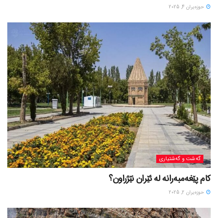
حوزه‌یران 4, 2025
گه‌شت و گه‌شتیاری
کام پێغەمبەرانە لە ئێران نێژراون؟
حوزه‌یران 2, 2025