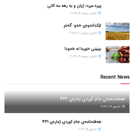
پیره میرد؛ ژیان و به رهه مه کانی
كانونی دووه‌م 16, 2025
لێکدانەوەی خەو: گەنم
كانونی دووه‌م 20, 2025
بینینی خورما لە خەودا
كانونی دووه‌م 21, 2025
Recent News
هەفتەنامەی جام کوردی ژمارەی 432
ته‌مموز 28, 2026
هەفتەنامەی جام کوردی ژمارەی 431
ته‌مموز 14, 2026