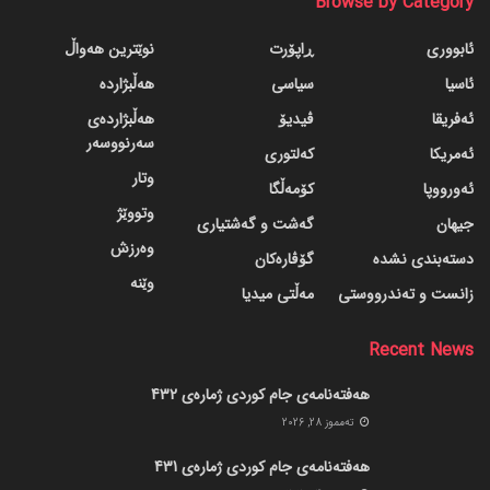
Browse by Category
ئابووری
ڕاپۆرت
نوێترین هەواڵ
ئاسیا
سیاسی
هەڵبژاردە
ئەفریقا
ڤیدیۆ
هەڵبژاردەی
سەرنووسەر
ئەمریکا
کەلتوری
وتار
ئەورووپا
کۆمەڵگا
وتووێژ
جیهان
گه‌شت و گه‌شتیاری
وەرزش
دسته‌بندی نشده
گۆڤاره‌کان
وێنە
زانست و تەندرووستی
مەڵتی میدیا
Recent News
هەفتەنامەی جام کوردی ژمارەی 432
ته‌مموز 28, 2026
هەفتەنامەی جام کوردی ژمارەی 431