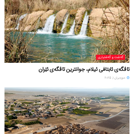
گه‌شت و گه‌شتیاری
تاڤگەی ئابتافی ئیلام، جوانترین تاڤگەی ئێران
حوزه‌یران 1, 2025