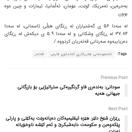
بەحرەین، ئەمریکا، کوێت، عۆمان، ئەڵمانیا، ئیمارات و چین ەوە
بوون.
لە سەدا 56 ی گەشتیاران لە ڕێگای هێڵی ئاسمانی، لە سەدا
37.84 لە ڕێگای وشکانی و لە سەدا 5.9 ی دیکەش لە ڕێگای
دەریاییەوە سەردانی قەتەریان کردووە./.
Tags:
ئەنجومەنی هاریکاری کەنداوی فارس
قەتەر
Previous Post
سودانی: بەندەری فاو گرنگییەکی ستراتیژیی بۆ بازرگانی
جیهانی هەیە
Next Post
ڕێزان شێخ دلێر: هێزە ئیقلیمیەکان دەیانەوێت یەکێتی و پارتی
پێکەوەبن و حکومەت دابەشبکرێ و ئەم کێشە ناوخۆیانە
نەبێت