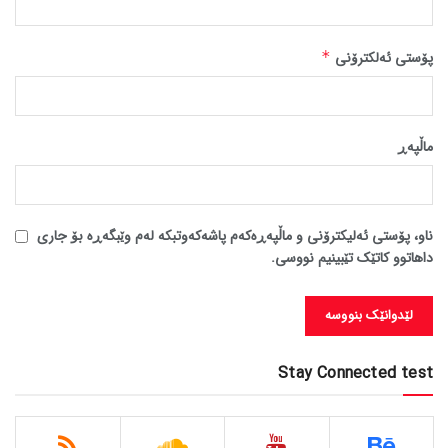
پۆستی ئەلکترۆنی
*
ماڵپه‌ڕ
ناو، پۆستی ئەلیکترۆنی و ماڵپەڕەکەم پاشەکەوتبکە لەم وێبگەڕە بۆ جاری
داهاتوو کاتێک تێبینیم نووسی.
Stay Connected test