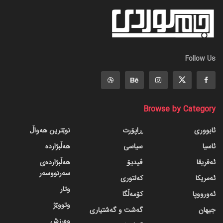
Follow Us
Browse by Category
ئابووری
ڕاپۆرت
نوێترین هەواڵ
ئاسیا
سیاسی
هەڵبژاردە
ئەفریقا
ڤیدیۆ
هەڵبژاردەی
سەرنووسەر
ئەمریکا
کەلتوری
وتار
ئەورووپا
کۆمەڵگا
وتووێژ
جیهان
گه‌شت و گه‌شتیاری
وەرزش