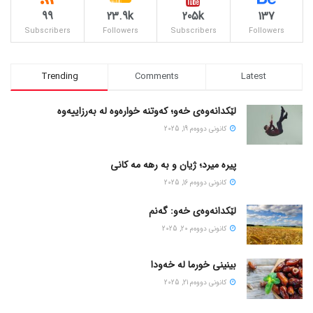
99
23.9k
205k
137
Subscribers
Followers
Subscribers
Followers
Trending
Comments
Latest
لێکدانەوەی خەو؛ کەوتنە خوارەوە لە بەرزاییەوە
كانونی دووه‌م 19, 2025
پیره میرد؛ ژیان و به رهه مه کانی
كانونی دووه‌م 16, 2025
لێکدانەوەی خەو: گەنم
كانونی دووه‌م 20, 2025
بینینی خورما لە خەودا
كانونی دووه‌م 21, 2025