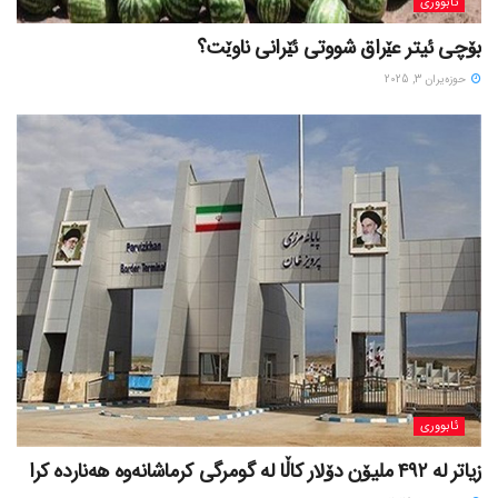
ئابووری
بۆچی ئیتر عێراق شووتی ئێرانی ناوێت؟
حوزه‌یران 3, 2025
ئابووری
زیاتر لە ٤٩٢ ملیۆن دۆلار کاڵا لە گومرگی کرماشانەوە هەناردە کرا