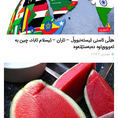
ئابووری
هێڵی ئاسنی ئیستەنبووڵ – تاران – ئیسلام ئاباد، چین بە
ئەورووپاوە دەبەستێتەوە
حوزه‌یران 4, 2025