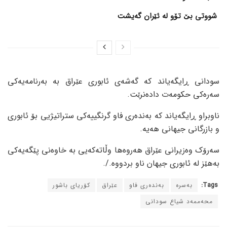
شووتی بێ تۆو لە ئێران گەیشت
سودانی ڕایگەیاند کە گەشەی ئابوری عێراق بە بەرنامەیەکی
سەرەکی حکومەت دادەنرێت.
ناوبراو ڕایگەیاند کە بەندەری فاو گرنگییەکی ستراتیژیی بۆ ئابوری
و بازرگانی جیهانی هەیە.
سەرۆک وەزیرانی عێراق هەروەها وڵاتەکەیی بە خاوەنی پێگەیەکی
بەهێز لە ئابوری جیهان ناو بردووە./.
Tags:
بەسرە
بەندەری فاو
عێراق
کۆریای باشور
محەممەد شیاع سودانی