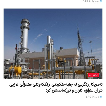
حوزه‌یران 1, 2025
ئابووری
ئەمریکا ڕێگریی لە جێبەجێکردنی ڕێککەوتنی سێقۆڵی غازیی
نێوان عێراق، ئێران و تورکمانستان کرد
ئایار 31, 2025