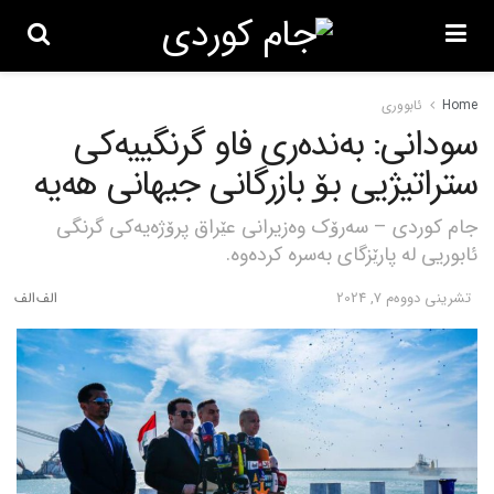
Home
ئابووری
سودانی: بەندەری فاو گرنگییەکی
ستراتیژیی بۆ بازرگانی جیهانی هەیە
جام کوردی – سەرۆک وەزیرانی عێراق پرۆژەیەکی گرنگی
ئابوریی لە پارێزگای بەسرە کردەوە.
تشرینی دووه‌م 7, 2024