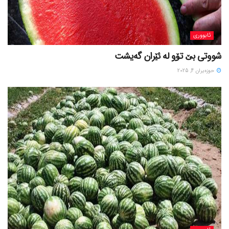
ئابووری
شووتی بێ تۆو لە ئێران گەیشت
حوزه‌یران 4, 2025