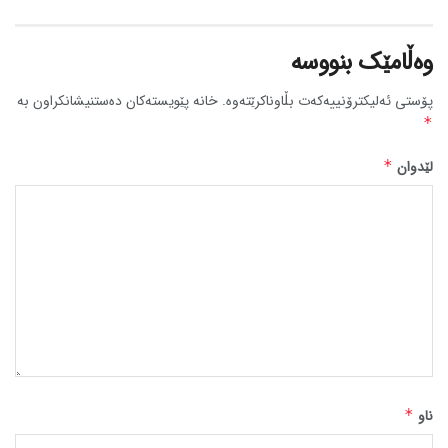
وەڵامێک بنووسە
پۆستی ئەلیکترۆنییەکەت بڵاوناکرێتەوە.
خانە پێویستەکان دەستنیشانکراون بە
*
لێدوان
*
ناو
*