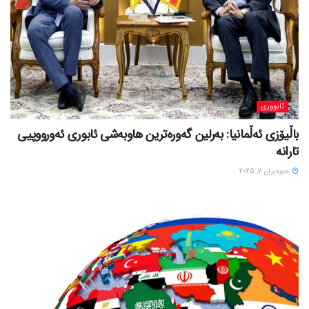
ئابووری
باڵیۆزی ئەڵمانیا: بەرلین گەورەترین هاوبەشی ئابوری ئەورووپیی
تارانە
حوزه‌یران 7, 2025