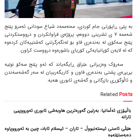
بە پێی ڕاپۆرتی جام کوردی، محەممەد شیاع سودانی ئەمرۆ پێنج
شەممە 7 ی تشرینی دووەم، پرۆژەی فراوانکردن و درووستکردنی
پێنج سەکۆی لە بەندەری فاو بۆ لەنگەرگرتنی کەشتییەکان کردەوە
کە لە لایەن کۆپانیایەکی کۆریای باشورەوە درووست کراون.
سەرۆک وەزیرانی عێراق ڕایگەیاند کە ئەو پێنج سەکۆ نوێیە
بڕبڕەی پشتی بەندەری فاون و کاریگەرییان لە سەر گەشەسەندن
و ئاڵوگۆڕی بازرگانی و گەشەی ئابوری هەیە.
Related
Posts
باڵیۆزی ئەڵمانیا: بەرلین گەورەترین هاوبەشی ئابوری ئەورووپیی
تارانە
هێڵی ئاسنی ئیستەنبووڵ – تاران – ئیسلام ئاباد، چین بە ئەورووپاوە
دەبەستێتەوە