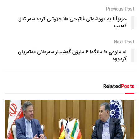
Previous Post
حزبوڵڵا بە مووشەکی فاتیحی 110 هێرشی کردە سەر تەل
ئەبیب
Next Post
لە ماوەی 10 مانگدا 4 ملیۆن گەشتیار سەردانی قەتەریان
کردووە
Related
Posts