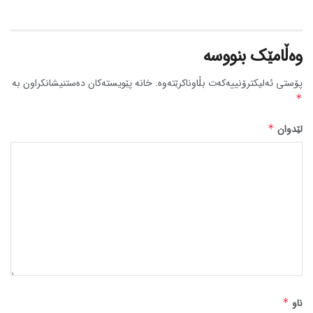
وەڵامێک بنووسە
پۆستی ئەلیکترۆنییەکەت بڵاوناکرێتەوە.
خانە پێویستەکان دەستنیشانکراون بە
*
لێدوان
*
ناو
*