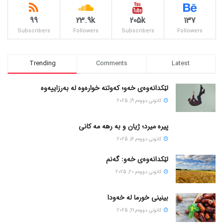
99
23.9k
205k
137
Subscribers
Followers
Subscribers
Followers
Trending
Comments
Latest
لێکدانەوەی خەو؛ کەوتنە خوارەوە لە بەرزاییەوە
كانونی دووه‌م 19, 2025
پیره میرد؛ ژیان و به رهه مه کانی
كانونی دووه‌م 16, 2025
لێکدانەوەی خەو: گەنم
كانونی دووه‌م 20, 2025
بینینی خورما لە خەودا
كانونی دووه‌م 21, 2025