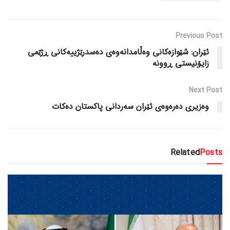
Previous Post
ئێران: شێوازەکانی وەڵامدانەوەی دەسدرێژییەکانی ڕژێمی
زایۆنیستی ڕوونە
Next Post
وەزیری دەرەوەی ئێران سەردانی پاکستان دەکات
Related
Posts