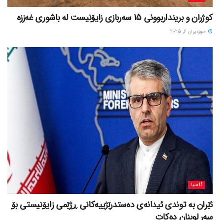
کوژران و برینداربوونی 15 سەربازی زایۆنیست لە باشوری غەززە
حوزه‌یران 6, 2025
ئاسیا
ئێران بە توندی ئیدانەی دەستدرێژییەکانی ڕژێمی زایۆنیستی بۆ
سەر لوبنان دەکات