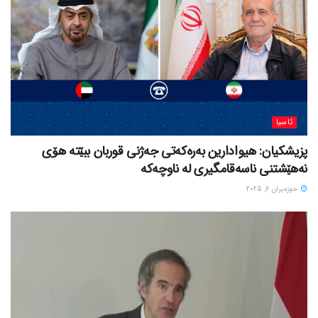
ئاسیا
پزیشکیان: هیوادارین بەرەکەتی جەژنی قوربان ببێتە هۆی
نەهێشتنی ناسەقامگیری لە ناوچەکە
حوزه‌یران 6, 2025