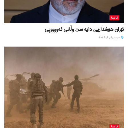
ئاسیا
ئێران هۆشداریی دایە سێ وڵاتی ئەورووپی
حوزه‌یران 6, 2025
ئاسیا