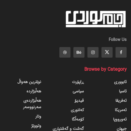
Follow Us
Browse by Category
ئابووری
ڕاپۆرت
نوێترین هەواڵ
ئاسیا
سیاسی
هەڵبژاردە
ئەفریقا
ڤیدیۆ
هەڵبژاردەی
سەرنووسەر
ئەمریکا
کەلتوری
وتار
ئەورووپا
کۆمەڵگا
وتووێژ
جیهان
گه‌شت و گه‌شتیاری