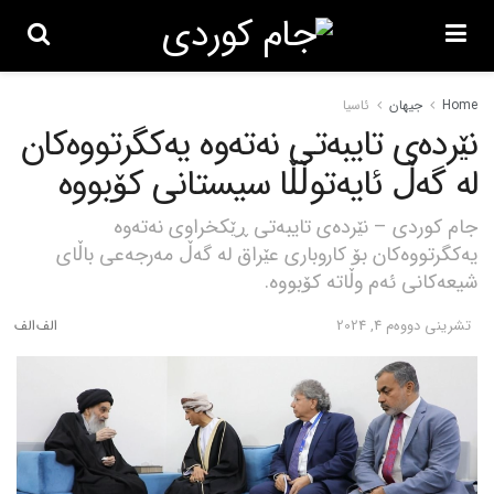
Home
جیهان
ئاسیا
نێردەی تایبەتی نەتەوە یەکگرتووەکان
لە گەڵ ئایەتوڵڵا سیستانی کۆبووە
جام کوردی – نێردەی تایبەتی ڕێکخراوی نەتەوە
یەکگرتووەکان بۆ کاروباری عێراق لە گەڵ مەرجەعی باڵای
شیعەکانی ئەم وڵاتە کۆبووە.
تشرینی دووه‌م 4, 2024