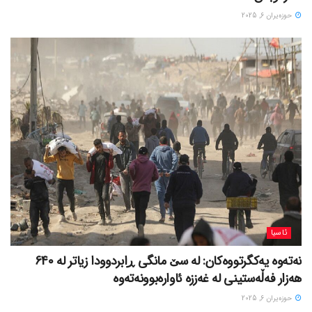
حوزه‌یران 6, 2025
ئاسیا
نەتەوە یەکگرتووەکان: لە سێ مانگی ڕابردوودا زیاتر لە 640
هەزار فەڵەستینی لە غەززە ئاوارەبوونەتەوە
حوزه‌یران 6, 2025