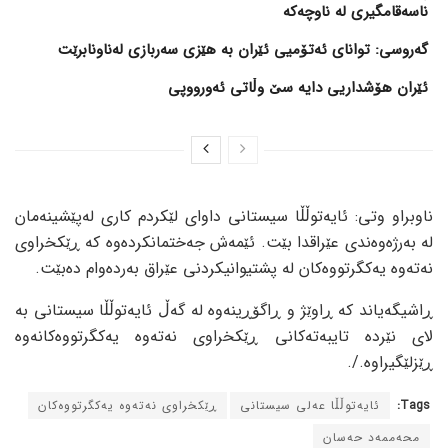
ناسەقامگیری لە ناوچەکە
گەروسی: توانای ئەتۆمیی ئێران بە هێزی سەربازی لەناونابرێت
ئێران هۆشداریی دایە سێ وڵاتی ئەورووپی
ناوبراو وتی: ئایەتوڵڵا سیستانی داوای لێکردم کاری لەپێشینەمان
لە بەرژەوەندی عێراقدا بێت. ئێمەش جەختمانکردەوە کە ڕێکخراوی
نەتەوە یەکگرتووەکان لە پشتیوانیکردنی عێراق بەردەوام دەبێت.
ڕاشیگەیاند کە ڕاوێژ و ڕاگۆڕینەوە لە گەڵ ئایەتوڵڵا سیستانی بە
لای نێردە تایبەتەکانی ڕێکخراوی نەتەوە یەکگرتووەکانەوە
ڕێزلێگیراوە./.
Tags:
ئایەتوڵڵا عەلی سیستانی
ڕێکخراوی نەتەوە یەکگرتووەکان
محەممەد حەسان