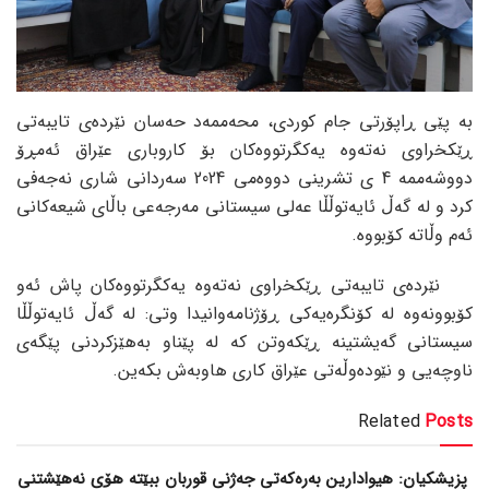
بە پێی ڕاپۆرتی جام کوردی، محەممەد حەسان نێردەی تایبەتی
ڕێکخراوی نەتەوە یەکگرتووەکان بۆ کاروباری عێراق ئەمڕۆ
دووشەممە 4 ی تشرینی دووەمی 2024 سەردانی شاری نەجەفی
کرد و لە گەڵ ئایەتوڵڵا عەلی سیستانی مەرجەعی باڵای شیعەکانی
ئەم وڵاتە کۆبووە.
نێردەی تایبەتی ڕێکخراوی نەتەوە یەکگرتووەکان پاش ئەو
کۆبوونەوە لە کۆنگرەیەکی ڕۆژنامەوانیدا وتی: لە گەڵ ئایەتوڵڵا
سیستانی گەیشتینە ڕێکەوتن کە لە پێناو بەهێزکردنی پێگەی
ناوچەیی و نێودەوڵەتی عێراق کاری هاوبەش بکەین.
Related
Posts
پزیشکیان: هیوادارین بەرەکەتی جەژنی قوربان ببێتە هۆی نەهێشتنی