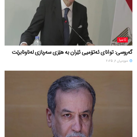
ئاسیا
گەروسی: توانای ئەتۆمیی ئێران بە هێزی سەربازی لەناونابرێت
حوزه‌یران 6, 2025