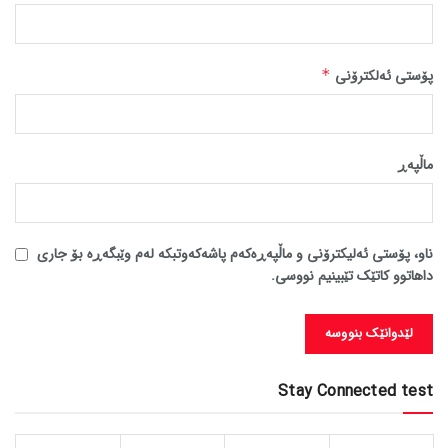
پۆستی ئەلکترۆنی
*
ماڵپه‌ڕ
ناو، پۆستی ئەلیکترۆنی و ماڵپەڕەکەم پاشەکەوتبکە لەم وێبگەڕە بۆ جاری
داهاتوو کاتێک تێبینیم نووسی.
Stay Connected test