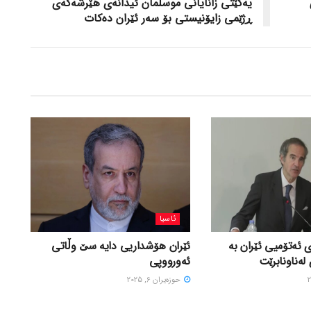
یەکێتی زانایانی موسڵمان ئیدانەی هێرشەکەی
ڕژێمی زایۆنیستی بۆ سەر ئێران دەکات
ئاسیا
 ئەتۆمیی ئێران بە
ئێران هۆشداریی دایە سێ وڵاتی
لەناونابرێت
ئەورووپی
حوزه‌یران 6, 2025