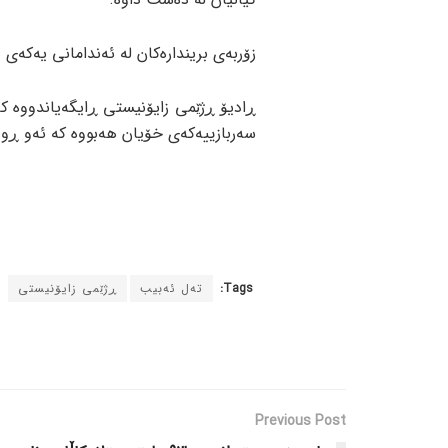
زۆربەی بریندارەکان لە ئەندامانی یەکەی هەواڵگ
ڕادیۆ ڕژێمی زایۆنیستی ڕایگەیاندووە کە
سەربازییەکەی خۆیان هەبووە کە ئەو ڕوود
Tags:
تەل ئەبیب
ڕژێمی زایۆنیستی
Previous Post