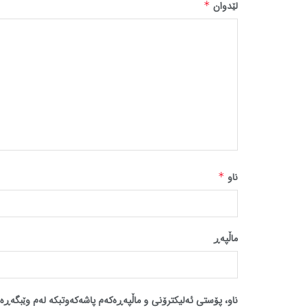
لێدوان
*
ناو
*
ماڵپه‌ڕ
ناو، پۆستی ئەلیکترۆنی و ماڵپەڕەکەم پاشەکەوتبکە لەم وێبگەڕە 