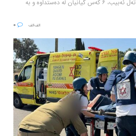
وێستگەی پاسی ڕامات هاشارۆن لە باکوری تەل ئەبیب، 6 کەس گیانیان لە دەستداوە و بە
0