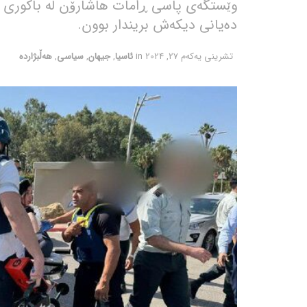
دەیانی دیکەش بریندار بوون.
تشرینی یه‌كه‌م 27, 2024
in
ئاسیا
,
جیهان
,
سیاسی
,
هەڵبژاردە