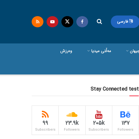
فارسی
یهان
مەڵتی میدیا
وەرزش
Stay Connected test
99
23.9k
205k
137
Subscribers
Followers
Subscribers
Followers