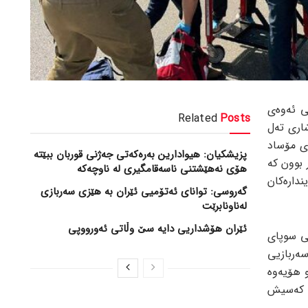
ی ئەوەی
Related
Posts
اری تەل
ری مۆساد
پزیشکیان: هیوادارین بەرەکەتی جەژنی قوربان ببێتە
 بوون کە
هۆی نەهێشتنی ناسەقامگیری لە ناوچەکە
دارەکان
گەروسی: توانای ئەتۆمیی ئێران بە هێزی سەربازی
لەناونابرێت
ئێران هۆشداریی دایە سێ وڵاتی ئەورووپی
نی سوپای
ەربازیی
و هۆیەوە
تر لە 50 کەس بریندار بوون و 6 کەسیش