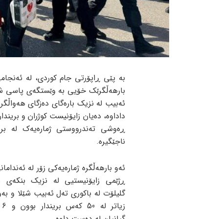
بە پێی ڕاپۆرتی جام کوردی، لە ئەنجام
بارهەڵگرێک خۆیی بە وێستگەی پاسی ش
ئەبیب لە نزیک بارەگای دەزگای هەواڵگ
داداوە، دەیان زایۆنیست کوژران و بریندار
ڕەوشی تەندرووستی ژمارەیەک لە برین
ناجێگیرە.
ئەو بارهەڵگرە ژمارەیەکی زۆر لە ئەنداما
ڕژێمی زایۆنیستیی لە نزیک بنکەی س
گلیلۆت لە باکوری تەل ئەبیب شێلا و بە
زیا
گیانیان لە دەست داوە.