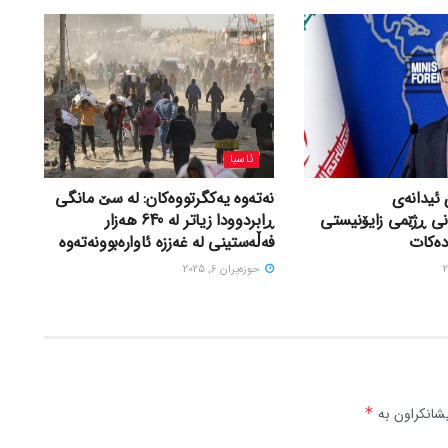
ئاسیا
 ئیدانەی
نەتەوە یەکگرتووەکان: لە سێ مانگی
نی ڕژێمی زایۆنیستی
ڕابردوودا زیاتر لە 640 هەزار
دەکات
فەڵەستینی لە غەززە ئاوارەبوونەتەوە
حوزه‌یران 6, 2025
شانکراون بە
*