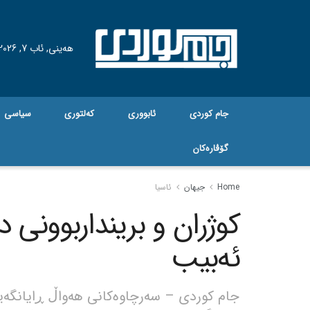
هه‌ینی, ئاب 7, 2026
جام کوردی
ئابووری
کەلتوری
سیاسی
گۆڤاره‌کان
Home
جیهان
ئاسیا
کوژران و برینداربوونی 
ئەبیب
جام کوردی – سەرچاوەکانی هەواڵ ڕایانگەیا