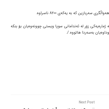
ری سەربازین کە بە یەکەی 8200 ناسراوە.
 ژمارەیەکی زۆر لە ئەندامانی سوپا ویستی چوونەوەیان بۆ بنکە
اوەیان بەسەردا هاتووە./.
Next Post