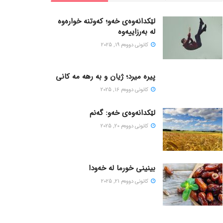
لێکدانەوەی خەو؛ کەوتنە خوارەوە
لە بەرزاییەوە
كانونی دووه‌م 19, 2025
پیره میرد؛ ژیان و به رهه مه کانی
كانونی دووه‌م 16, 2025
لێکدانەوەی خەو: گەنم
كانونی دووه‌م 20, 2025
بینینی خورما لە خەودا
كانونی دووه‌م 21, 2025