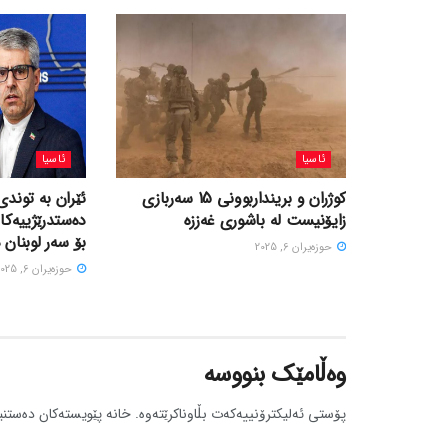
ئاسیا
ئاسیا
کوژران و برینداربوونی 15 سەربازی
ئێران بە توندی
زایۆنیست لە باشوری غەززە
دەستدرێژییەکا
بۆ سەر لوبنان 
حوزه‌یران 6, 2025
حوزه‌یران 6, 2025
وەڵامێک بنووسە
پۆستی ئەلیکترۆنییەکەت بڵاوناکرێتەوە.
خانە پێویستەکان دەستنی