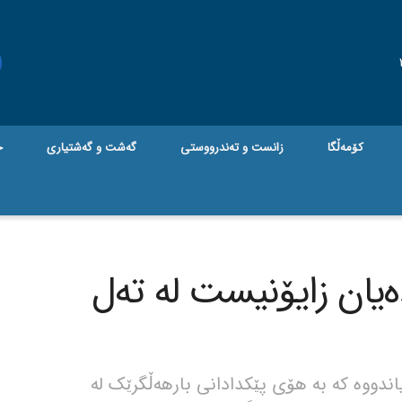
کۆمەڵگا
زانست و تەندرووستی
گه‌شت و گه‌شتیاری
ج
دەیان زایۆنیست لە تەل
ندووە کە بە هۆی پێکدادانی بارهەڵگرێک لە