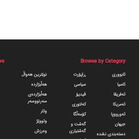
ws
Browse by Category
ئابووری
ڕاپۆرت
نوێترین هەواڵ
ئاسیا
سیاسی
هەڵبژاردە
ئەفریقا
ڤیدیۆ
هەڵبژاردەی
سەرنووسەر
ئەمریکا
کەلتوری
وتار
ئەورووپا
کۆمەڵگا
وتووێژ
جیهان
گه‌شت و
گه‌شتیاری
وەرزش
دسته‌بندی نشده