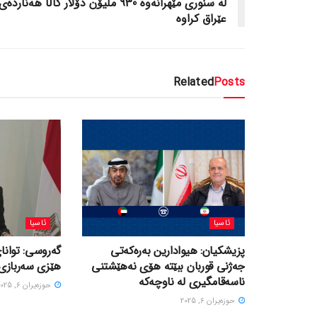
لە سنوری مێهرانەوە 930 ملیۆن دۆلار کاڵا هەناردەی
عێراق کراوە
Related
Posts
ئاسیا
ئاسیا
پزیشکیان: هیوادارین بەرەکەتی
گەروسی: توانای
جەژنی قوربان ببێتە هۆی نەهێشتنی
هێزی سەربازی 
ناسەقامگیری لە ناوچەکە
حوزه‌یران 6, 2025
حوزه‌یران 6, 2025