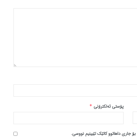
پۆستی ئەلکترۆنی
*
بۆ جاری داهاتوو کاتێک تێبینیم نووسی.