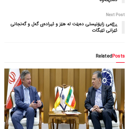
Next Post
ڕژێمی زایۆنیستی دەبێت لە هێز و ئیرادەی گەل و گەنجانی
ئێرانی تێبگات
Related
Posts