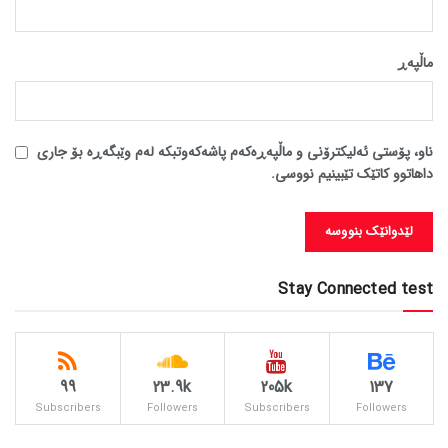
ماڵپه‌ڕ
ناو، پۆستی ئەلیکترۆنی و ماڵپەڕەکەم پاشەکەوتبکە لەم وێبگەڕە بۆ جاری
داهاتوو کاتێک تێبینیم نووسی.
Stay Connected test
99
23.9k
205k
137
Subscribers
Followers
Subscribers
Followers