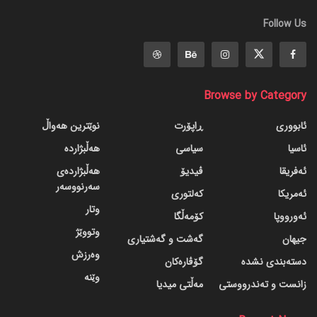
Follow Us
Browse by Category
ئابووری
ڕاپۆرت
نوێترین هەواڵ
ئاسیا
سیاسی
هەڵبژاردە
ئەفریقا
ڤیدیۆ
هەڵبژاردەی
سەرنووسەر
ئەمریکا
کەلتوری
وتار
ئەورووپا
کۆمەڵگا
وتووێژ
جیهان
گه‌شت و گه‌شتیاری
وەرزش
دسته‌بندی نشده
گۆڤاره‌کان
وێنە
زانست و تەندرووستی
مەڵتی میدیا