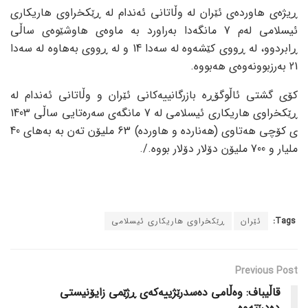
ڕیژەی هاوردەی ئێران لە وڵاتانی ئەندام لە ڕێکخراوی هاریکاری
ئیسلامی لەم 7 مانگەدا بەراورد بە ماوەی هاوشێوەی ساڵی
ڕابردوو، لە ڕووی کێشەوە لە سەدا 14 و لە ڕووی بەهاوە لە سەدا
21 بەرزبوونەوەی هەبووە.
کۆی گشتی ئاڵوگۆڕە بازرگانییەکانی ئێران و وڵاتانی ئەندام لە
ڕێکخراوی هاریکاری ئیسلامی لە 7 مانگەی سەرەتایی ساڵی 1403
ی کۆچی هەتاوی (هەناردە و هاوردە) 63 ملیۆن تەن بە بەهای 40
ملیار و 700 ملیۆن دۆلار دۆلار بووە./.
Tags:
ئێران
ڕێکخراوی هاریکاری ئیسلامی
Previous Post
قاڵیباف: وەڵامی دەسدرێژییەکەی ڕژێمی زایۆنیستی
دەدرێتەوە