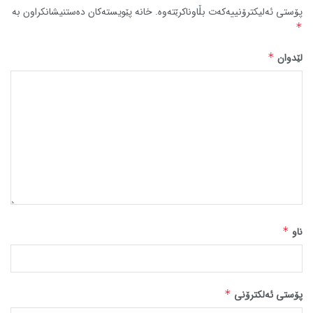
پۆستی ئەلیکترۆنییەکەت بڵاوناکرێتەوە.
خانە پێویستەکان دەستنیشانکراون بە
*
لێدوان
*
ناو
*
پۆستی ئەلکترۆنی
*