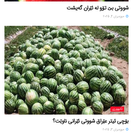
شووتی بێ تۆو لە ئێران گەیشت
حوزه‌یران 4, 2025
ئابووری
بۆچی ئیتر عێراق شووتی ئێرانی ناوێت؟
حوزه‌یران 3, 2025