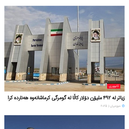
ئابووری
زیاتر لە ٤٩٢ ملیۆن دۆلار کاڵا لە گومرگی کرماشانەوە هەناردە کرا
حوزه‌یران 1, 2025