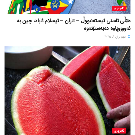
ئابووری
هێڵی ئاسنی ئیستەنبووڵ – تاران – ئیسلام ئاباد، چین بە
ئەورووپاوە دەبەستێتەوە
حوزه‌یران 4, 2025
ئابووری