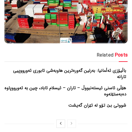
Related
Posts
باڵیۆزی ئەڵمانیا: بەرلین گەورەترین هاوبەشی ئابوری ئەورووپیی
تارانە
هێڵی ئاسنی ئیستەنبووڵ – تاران – ئیسلام ئاباد، چین بە ئەورووپاوە
دەبەستێتەوە
شووتی بێ تۆو لە ئێران گەیشت