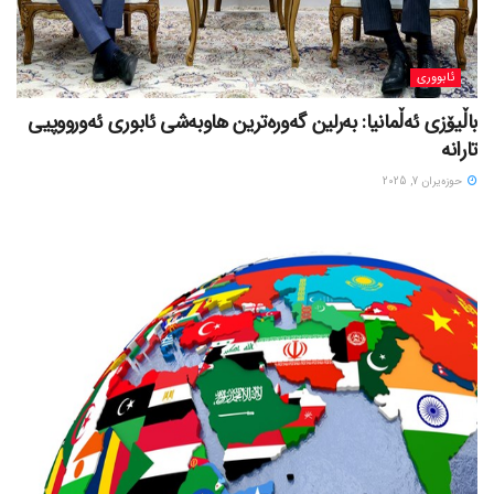
ئابووری
باڵیۆزی ئەڵمانیا: بەرلین گەورەترین هاوبەشی ئابوری ئەورووپیی
تارانە
حوزه‌یران 7, 2025