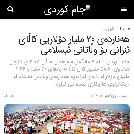
Home
ئابووری
هەناردەی 20 ملیار دۆلاریی کاڵای
ئێرانی بۆ وڵاتانی ئیسلامی
جام کوردی – لە 7 مانگەی سەرەتایی ساڵی 1403 ی کۆچی
هەتاوی، 50.6 ملیۆن تەن کاڵا بە بەهای 20 ملیار و 364
ملیۆن دۆلار لە لایەن ئێرانەوە هەناردەی وڵاتانی ئەندام لە
ڕێکخراوی هاریکاری ئیسلامی کراوە.
تشرینی یه‌كه‌م 27, 2024