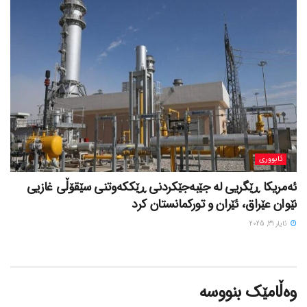
ئابووری
ئەمریکا ڕێگریی لە جێبەجێکردنی ڕێککەوتنی سێقۆڵی غازیی
نێوان عێراق، ئێران و تورکمانستان کرد
ئایار 31, 2025
وەڵامێک بنووسە