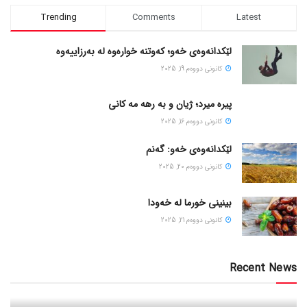
Trending
Comments
Latest
لێکدانەوەی خەو؛ کەوتنە خوارەوە لە بەرزاییەوە
كانونی دووه‌م 19, 2025
پیره میرد؛ ژیان و به رهه مه کانی
كانونی دووه‌م 16, 2025
لێکدانەوەی خەو: گەنم
كانونی دووه‌م 20, 2025
بینینی خورما لە خەودا
كانونی دووه‌م 21, 2025
Recent News