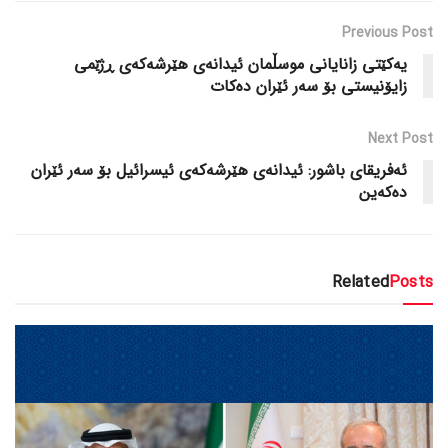
Previous Post
یەکێتی زانایانی موسڵمان ئیدانەی هێرشەکەی ڕژێمی
زایۆنیستی بۆ سەر ئێران دەکات
Next Post
ئەفریقای باشور: ئیدانەی هێرشەکەی ئیسرائیل بۆ سەر ئێران
دەکەین
Related
Posts