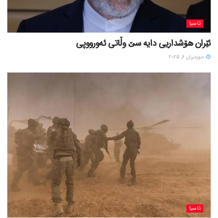
ئاسیا
ئێران هۆشداریی دایە سێ وڵاتی ئەورووپی
حوزه‌یران 6, 2025
ئاسیا