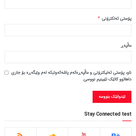
پۆستی ئەلکترۆنی
*
ماڵپه‌ڕ
ناو، پۆستی ئەلیکترۆنی و ماڵپەڕەکەم پاشەکەوتبکە لەم وێبگەڕە بۆ جاری
داهاتوو کاتێک تێبینیم نووسی.
Stay Connected test