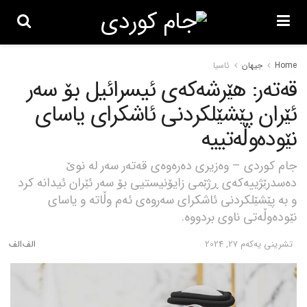
Home
جیهان
ئاسیا
قەتەر: هێرشەکەی ئیسرائیل بۆ سەر
ئێران پێشێلکردنی ئاشکرای یاسای
نێودەوڵەتییە
جام کوردی – وەزیری دەرەوەی قەتەر سەر لە نوێ
دەسدرێژییەکەی ڕژێمی زایۆنیستیی بۆ سەر ئێران ئیدانە کرد
و بە پێشێلکردنی ئاشکرای سەروەی ئەم وڵاتە و یاسای
نێودەوڵەتی ناوی بردووە.
تشرینی یه‌كه‌م 27, 2024