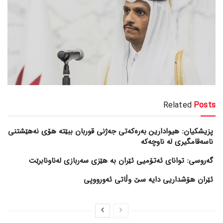
Related
Posts
پزیشکیان: هیوادارین بەرەکەتی جەژنی قوربان ببێتە هۆی نەهێشتنی
ناسەقامگیری لە ناوچەکە
گەروسی: توانای ئەتۆمیی ئێران بە هێزی سەربازی لەناونابرێت
ئێران هۆشداریی دایە سێ وڵاتی ئەورووپی