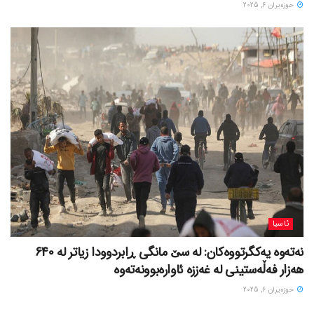
حوزه‌یران 6, 2025
ئاسیا
نەتەوە یەکگرتووەکان: لە سێ مانگی ڕابردوودا زیاتر لە 640
هەزار فەڵەستینی لە غەززە ئاوارەبوونەتەوە
حوزه‌یران 6, 2025