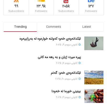
99
23.9k
205k
137
Subscribers
Followers
Subscribers
Followers
Trending
Comments
Latest
لێکدانەوەی خەو؛ کەوتنە خوارەوە لە بەرزاییەوە
كانونی دووه‌م 19, 2025
پیره میرد؛ ژیان و به رهه مه کانی
كانونی دووه‌م 16, 2025
لێکدانەوەی خەو: گەنم
كانونی دووه‌م 20, 2025
بینینی خورما لە خەودا
كانونی دووه‌م 21, 2025