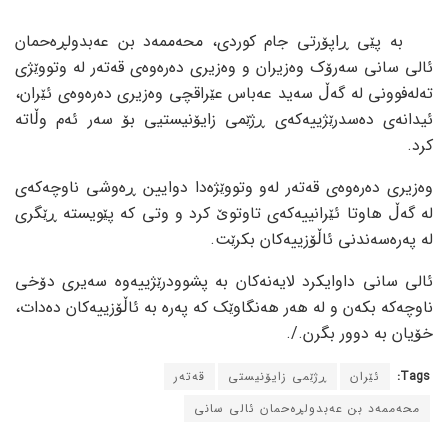
بە پێی ڕاپۆرتی جام کوردی، محەممەد بن عەبدولڕەحمان
ئالی سانی سەرۆک وەزیران و وەزیری دەرەوەی قەتەر لە وتووێژی
تەلەفوونی لە گەڵ سەید عەباس عێراقچی وەزیری دەرەوەی ئێران،
ئیدانەی دەسدرێژییەکەی ڕژێمی زایۆنیستیی بۆ سەر ئەم وڵاتە
کرد.
وەزیری دەرەوەی قەتەر لەو وتووێژەدا دوایین ڕەوشی ناوچەکەی
لە گەڵ هاوتا ئێرانییەکەی تاوتوێ کرد و وتی کە پێویستە ڕێگری
لە پەرەسەندنی ئاڵۆزییەکان بکرێت.
ئالی سانی داوایکرد لایەنەکان بە پشوودرێژییەوە سەیری دۆخی
ناوچەکە بکەن و لە هەر هەنگاوێک کە پەرە بە ئاڵۆزییەکان دەدات،
خۆیان بە دوور بگرن./.
Tags:
ئێران
ڕژێمی زایۆنیستی
قەتەر
محەممەد بن عەبدولڕەحمان ئالی سانی