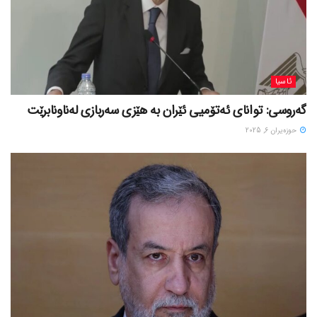
ئاسیا
گەروسی: توانای ئەتۆمیی ئێران بە هێزی سەربازی لەناونابرێت
حوزه‌یران 6, 2025