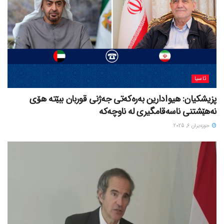
ئاسیا
پزیشکیان: هیوادارین بەرەکەتی جەژنی قوربان ببێتە هۆی
نەهێشتنی ناسەقامگیری لە ناوچەکە
حوزه‌یران 6, 2025