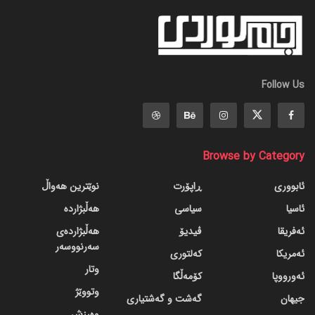
Follow Us
Browse by Category
ئابووری
ڕاپۆرت
نوێترین هەواڵ
ئاسیا
سیاسی
هەڵبژاردە
ئەفریقا
ڤیدیۆ
هەڵبژاردەی
سەرنووسەر
ئەمریکا
کەلتوری
وتار
ئەورووپا
کۆمەڵگا
وتووێژ
جیهان
گه‌شت و گه‌شتیاری
وەرزش