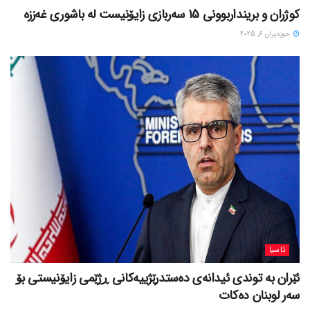
کوژران و برینداربوونی 15 سەربازی زایۆنیست لە باشوری غەززە
حوزه‌یران 6, 2025
ئاسیا
ئێران بە توندی ئیدانەی دەستدرێژییەکانی ڕژێمی زایۆنیستی بۆ
سەر لوبنان دەکات