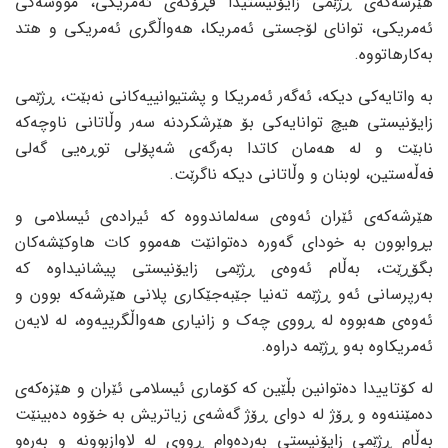
هێرشەکەی ڕژێمی زایۆنیستیدا فڕۆکەی ئەمریکی، مووشەکی
ئەمریکی، توانای لۆجستی ئەمریکا، هەواڵگری ئەمریکی و هتد
بەکارهاتووە.
بە واتایەکی دیکە، ئەگەر ئەمریکا و پشتیوانییەکانی نەبێت، ڕژێمی
زایۆنیستی هیچ توانایەکی بۆ هێرشکردنە سەر وڵاتانی ناوچەکە
نابێت و لە هەمان کاتدا بەرگەی شەپۆلی توڕەیی گەلی
فەڵەستین، لوبنان و وڵاتانی دیکە ناگرێت.
هێرشەکەی ئێران ئەوەی سەلماندووە کە ئیرادەی ئیسلامی و
بڕوابوون بە خودای گەورە دەتوانێت هەموو کات هاوکێشەکان
بگۆڕێت، بەڵام ئەوەی ڕژێمی زایۆنیستی پیشانیداوە کە
بەرپرسانی ئەو ڕژێمە تەنیا جێبەجێکاری پلانی هێرشەکە بوون و
ئەوەی هەبووە لە ڕووی چەک و زانیاری هەواڵگرییەوە، لە لایەن
ئەمریکاوە بەو ڕژێمە دراوە.
لە کۆتاییدا دەتوانین بڵێین کە کۆماری ئیسلامی ئێران و هێزەکەی
دەمێننەوە و ڕۆژ لە دوای ڕۆژ گەشەی زیاتریش بە خۆوە دەبینێت
بەڵام ڕژێمی زایۆنیستی بەردەوام ڕووی لە لاوازبوونە و بەرەو