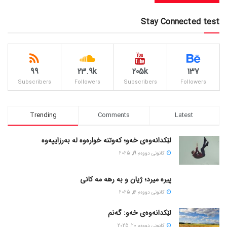
Stay Connected test
99
23.9k
205k
137
Subscribers
Followers
Subscribers
Followers
Trending
Comments
Latest
لێکدانەوەی خەو؛ کەوتنە خوارەوە لە بەرزاییەوە
كانونی دووه‌م 19, 2025
پیره میرد؛ ژیان و به رهه مه کانی
كانونی دووه‌م 16, 2025
لێکدانەوەی خەو: گەنم
كانونی دووه‌م 20, 2025