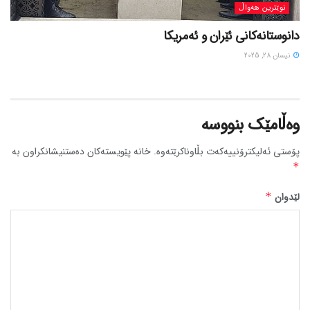
نوێترین هەواڵ
دانوستانەکانی ئێران و ئەمریکا
نیسان 28, 2025
وەڵامێک بنووسە
پۆستی ئەلیکترۆنییەکەت بڵاوناکرێتەوە.
خانە پێویستەکان دەستنیشانکراون بە
*
لێدوان
*