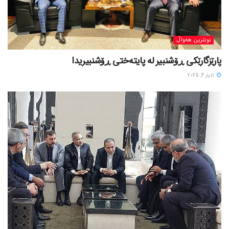
نوێترین هەواڵ
پارێزگارێکی ڕۆشنبیر لە پایتەختی ڕۆشنبیریدا
ئایار 4, 2025