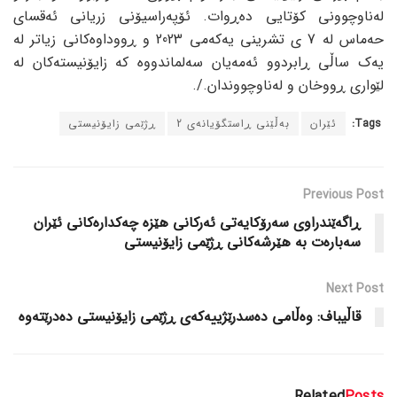
لەناوچوونی کۆتایی دەڕوات. ئۆپەراسیۆنی زریانی ئەقسای
حەماس لە 7 ی تشرینی یەکەمی 2023 و ڕووداوەکانی زیاتر لە
یەک ساڵی ڕابردوو ئەمەیان سەلماندووە کە زایۆنیستەکان لە
لێواری ڕووخان و لەناوچووندان./.
Tags:
ئێران
بەڵێنی ڕاستگۆیانەی 2
ڕژێمی زایۆنیستی
Previous Post
ڕاگەێندراوی سەرۆکایەتی ئەرکانی هێزە چەکدارەکانی ئێران
سەبارەت بە هێرشەکانی ڕژێمی زایۆنیستی
Next Post
قاڵیباف: وەڵامی دەسدرێژییەکەی ڕژێمی زایۆنیستی دەدرێتەوە
Related
Posts