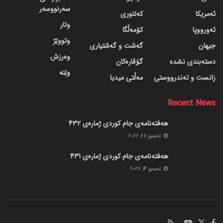
سەرنووسەر
ئەمریکا
کەلتوری
وتار
ئەورووپا
کۆمەڵگا
وتووێژ
جیهان
گه‌شت و گه‌شتیاری
وەرزش
دسته‌بندی نشده
گۆڤاره‌کان
وێنە
زانست و تەندرووستی
مەڵتی میدیا
Recent News
هەفتەنامەی جام کوردی ژمارەی 432
ته‌مموز 28, 2026
هەفتەنامەی جام کوردی ژمارەی 431
ته‌مموز 14, 2026