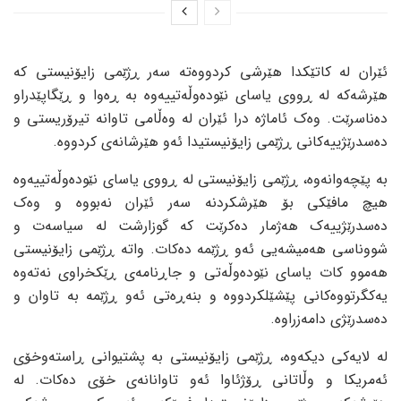
ئێران لە کاتێکدا هێرشی کردووەتە سەر ڕژێمی زایۆنیستی کە
هێرشەکە لە ڕووی یاسای نێودەوڵەتییەوە بە ڕەوا و ڕێگاپێدراو
دەناسرێت. وەک ئاماژە درا ئێران لە وەڵامی تاوانە تیرۆریستی و
دەسدرێژییەکانی ڕژێمی زایۆنیستیدا ئەو هێرشانەی کردووە.
بە پێچەوانەوە، ڕژێمی زایۆنیستی لە ڕووی یاسای نێودەوڵەتییەوە
هیچ مافێکی بۆ هێرشکردنە سەر ئێران نەبووە و وەک
دەسدرێژییەک هەژمار دەکرێت کە گوزارشت لە سیاسەت و
شووناسی هەمیشەیی ئەو ڕژێمە دەکات. واتە ڕژێمی زایۆنیستی
هەموو کات یاسای نێودەوڵەتی و جاڕنامەی ڕێکخراوی نەتەوە
یەکگرتووەکانی پێشێلکردووە و بنەڕەتی ئەو ڕژێمە بە تاوان و
دەسدرێژی دامەزراوە.
لە لایەکی دیکەوە، ڕژێمی زایۆنیستی بە پشتیوانی ڕاستەوخۆی
ئەمریکا و وڵاتانی ڕۆژئاوا ئەو تاوانانەی خۆی دەکات. لە