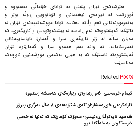
هێرشەکەی ئێران پشتی بە توانای خۆماڵی بەستووە و
گوزارشت لە ئیرادەی نیشتمانی و لێهاتوویی ڕۆڵە بوێر و
بەئەزموونەکانی ئەم وڵاتە دەکات. توانا مووشەکییەکەی ئێران لە
کاتێکدا گەیشتووەتە ئەم ڕادەیە لە پێشکەوتوویی و کاریگەری، کە
دەیان ساڵە لە ژێر کاریگەری سزا و گەمارۆ نایاساییەکانی
ئەمریکادایە. کە واتە بەم هەموو سزا و گەمارۆوە ئێران
گەیشتووەتە ئاستێک کە بە هێزی یەکەمی مووشەکیی ناوچەکە
دەناسرێت.
Related
Posts
ئیمام خومەینی، ئەو ڕێبەرەی ڕێبازەکەی هەمیشە زیندووە
ئازادکردنی خوڕەمشار؛لوتکەی شکۆمەندی 8 ساڵ بەرگری پیرۆز
شەهید ئایەتوڵڵا ڕەئیسی؛ سەرۆک کۆمارێک کە تەنیا لە خەمی
خزمەتکردن بە خەڵکدا بوو