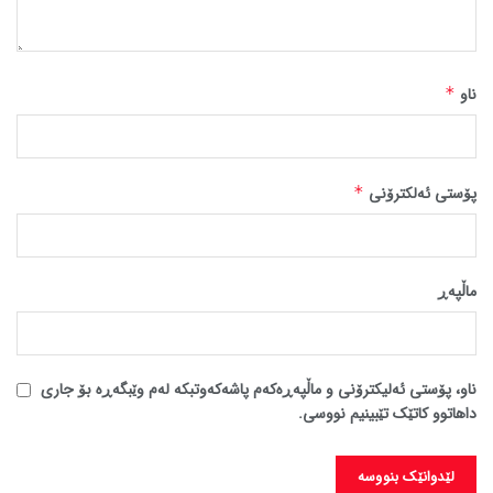
ناو
*
پۆستی ئەلکترۆنی
*
ماڵپه‌ڕ
ناو، پۆستی ئەلیکترۆنی و ماڵپەڕەکەم پاشەکەوتبکە لەم وێبگەڕە بۆ جاری
داهاتوو کاتێک تێبینیم نووسی.