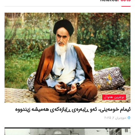
نوێترین هەواڵ
ئیمام خومەینی، ئەو ڕێبەرەی ڕێبازەکەی هەمیشە زیندووە
حوزه‌یران 2, 2025