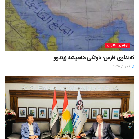
نوێترین هەواڵ
کەنداوی فارس؛ ناوێکی هەمیشە زیندوو
ئایار 12, 2025