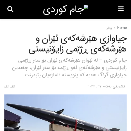
Home
وتار
جیاوازی هێرشەکەی ئێران و
هێرشەکەی ڕژێمی زایۆنیستی
جام کوردی – لە نێوان هێرشەکەی ئێران بۆ سەر ڕژێمی
زایۆنیستی و هێرشەکەی ئەو ڕژێمە بۆ سەر ئێران، چەندین
جیاوازی گرنگ هەیە کە پێویستە ئاماژەیان پێبدرێت.
تشرینی یه‌كه‌م 27, 2024