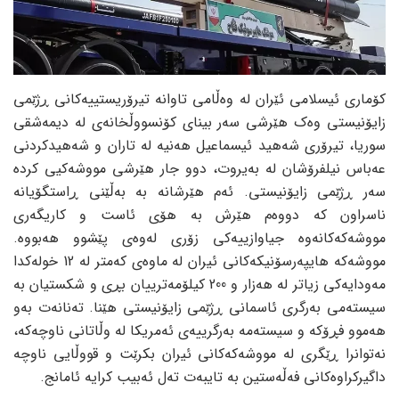
کۆماری ئیسلامی ئێران لە وەڵامی تاوانە تیرۆریستییەکانی ڕژێمی
زایۆنیستی وەک هێرشی سەر بینای کۆنسووڵخانەی لە دیمەشقی
سوریا، تیرۆری شەهید ئیسماعیل هەنیە لە تاران و شەهیدکردنی
عەباس نیلفرۆشان لە بەیروت، دوو جار هێرشی مووشەکیی کردە
سەر ڕژێمی زایۆنیستی. ئەم هێرشانە بە بەڵێنی ڕاستگۆیانە
ناسراون کە دووەم هێرش بە هۆی ئاست و کاریگەری
مووشەکەکانەوە جیاوازییەکی زۆری لەوەی پێشوو هەبووە.
مووشەکە هایپەرسۆنیکەکانی ئیران لە ماوەی کەمتر لە 12 خولەکدا
مەودایەکی زیاتر لە هەزار و 200 کیلۆمەترییان بڕی و شکستیان بە
سیستەمی بەرگری ئاسمانی ڕژێمی زایۆنیستی هێنا. تەنانەت بەو
هەموو فڕۆکە و سیستەمە بەرگرییەی ئەمریکا لە وڵاتانی ناوچەکە،
نەتوانرا ڕێگری لە مووشەکەکانی ئیران بکرێت و قووڵایی ناوچە
داگیرکراوەکانی فەڵەستین بە تایبەت تەل ئەبیب کرایە ئامانج.