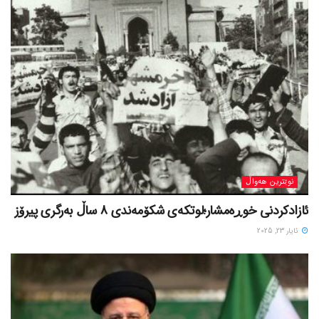
نوێترین هەواڵ
ئازادکردنی خوڕەمشار؛لوتکەی شکۆمەندی 8 ساڵ بەرگری پیرۆز
ئایار 23, 2025