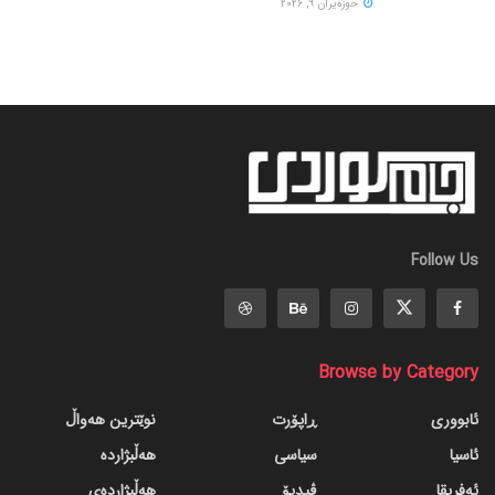
حوزه‌یران 9, 2026
Follow Us
Browse by Category
ئابووری
ڕاپۆرت
نوێترین هەواڵ
ئاسیا
سیاسی
هەڵبژاردە
ئەفریقا
ڤیدیۆ
هەڵبژاردەی