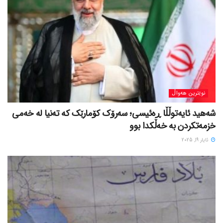
نوێترین هەواڵ
شەهید ئایەتوڵڵا ڕەئیسی؛ سەرۆک کۆمارێک کە تەنیا لە خەمی
خزمەتکردن بە خەڵکدا بوو
ئایار 19, 2025