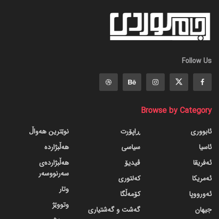
Follow Us
Browse by Category
ئابووری
ڕاپۆرت
نوێترین هەواڵ
ئاسیا
سیاسی
هەڵبژاردە
ئەفریقا
ڤیدیۆ
هەڵبژاردەی
سەرنووسەر
ئەمریکا
کەلتوری
وتار
ئەورووپا
کۆمەڵگا
وتووێژ
جیهان
گه‌شت و گه‌شتیاری