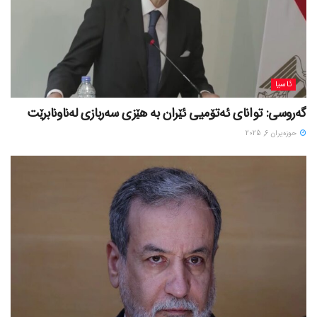
ئاسیا
گەروسی: توانای ئەتۆمیی ئێران بە هێزی سەربازی لەناونابرێت
حوزه‌یران 6, 2025