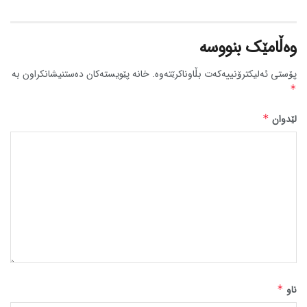
وەڵامێک بنووسە
پۆستی ئەلیکترۆنییەکەت بڵاوناکرێتەوە.
خانە پێویستەکان دەستنیشانکراون بە
*
لێدوان
*
ناو
*