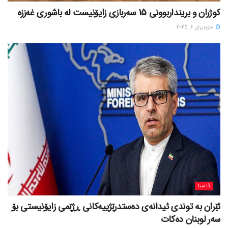
کوژران و برینداربوونی 15 سەربازی زایۆنیست لە باشوری غەززە
حوزه‌یران 6, 2025
ئاسیا
ئێران بە توندی ئیدانەی دەستدرێژییەکانی ڕژێمی زایۆنیستی بۆ
سەر لوبنان دەکات