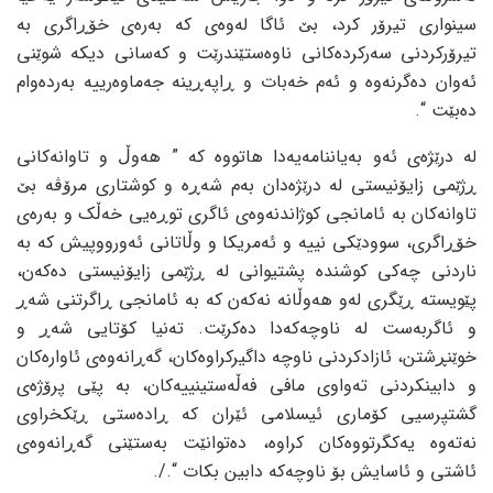
سینواری تیرۆر کرد، بێ ئاگا لەوەی کە بەرەی خۆڕاگری بە
تیرۆرکردنی سەرکردەکانی ناوەستێندرێت و کەسانی دیکە شوێنی
ئەوان دەگرنەوە و ئەم خەبات و ڕاپەڕینە جەماوەرییە بەردەوام
دەبێت “.
لە درێژەی ئەو بەیاننامەیەدا هاتووە کە ” هەوڵ و تاوانەکانی
ڕژێمی زایۆنیستی لە درێژەدان بەم شەڕە و کوشتاری مرۆڤە بێ
تاوانەکان بە ئامانجی کوژاندنەوەی ئاگری توڕەیی خەڵک و بەرەی
خۆڕاگری، سوودێکی نییە و ئەمریکا و وڵاتانی ئەورووپیش کە بە
ناردنی چەکی کوشندە پشتیوانی لە ڕژێمی زایۆنیستی دەکەن،
پێویستە ڕێگری لەو هەوڵانە نەکەن کە بە ئامانجی ڕاگرتنی شەڕ
و ئاگربەست لە ناوچەکەدا دەکرێت. تەنیا کۆتایی شەڕ و
خوێنڕشتن، ئازادکردنی ناوچە داگیرکراوەکان، گەڕانەوەی ئاوارەکان
و دابینکردنی تەواوی مافی فەڵەستینییەکان، بە پێی پرۆژەی
گشتپرسیی کۆماری ئیسلامی ئێران کە ڕادەستی ڕێکخراوی
نەتەوە یەکگرتووەکان کراوە، دەتوانێت بەستێنی گەڕانەوەی
ئاشتی و ئاسایش بۆ ناوچەکە دابین بکات “./.