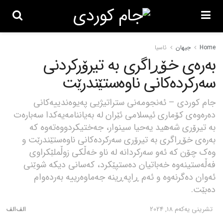
Home
جیهان
ئاسیا
بەرەی خۆڕاگری بە تیرۆرکردنی
سەرکردەکانی ناوەستێندرێت
جام کوردی – ئەنجومەنی ستراتیژیی پەیوەندییەکانی
دەرەوەی کۆماری ئیسلامی ئێران لە بەیاننامەیەکدا سەبارەت
بە تیرۆری شەهید یەحیا سینوار، جەختیکردووەتەوە کە
بەرەی خۆڕاگری بە تیرۆری سەرکردەکانی ناوەستێندرێت و
وەک چۆن کە ئەو سەرکردانە لە ناو خەڵکی زوڵملێکراوی
فەڵەستینەوە خەباتیان دەستپێکرد، کەسانی دیکە شوێنی
ئەوان دەگرنەوە و ئەم ڕاپەڕینە جەماوەرییە بەردەوام
دەبێت.
تشرینی یه‌كه‌م 18, 2024