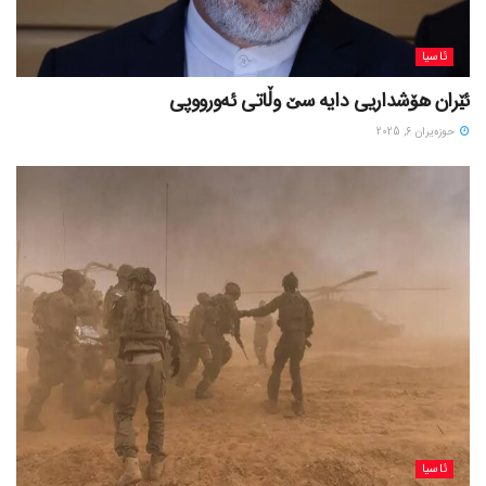
ئاسیا
ئێران هۆشداریی دایە سێ وڵاتی ئەورووپی
حوزه‌یران 6, 2025
ئاسیا