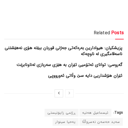
Related
Posts
پزیشکیان: هیوادارین بەرەکەتی جەژنی قوربان ببێتە هۆی نەهێشتنی
ناسەقامگیری لە ناوچەکە
گەروسی: توانای ئەتۆمیی ئێران بە هێزی سەربازی لەناونابرێت
ئێران هۆشداریی دایە سێ وڵاتی ئەورووپی
Tags:
ئیسماعیل هەنیە
ڕژێمی زایۆنیستی
سەید حەسەن نەسروڵڵا
یەحیا سینوار