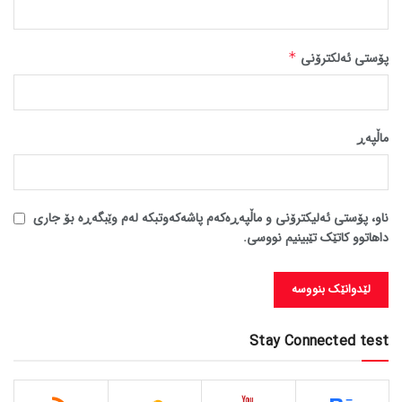
پۆستی ئەلکترۆنی
*
ماڵپه‌ڕ
ناو، پۆستی ئەلیکترۆنی و ماڵپەڕەکەم پاشەکەوتبکە لەم وێبگەڕە بۆ جاری
داهاتوو کاتێک تێبینیم نووسی.
Stay Connected test