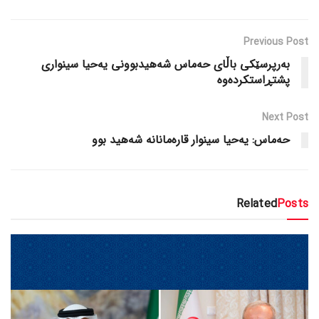
Previous Post
بەرپرسێکی باڵای حەماس شەهیدبوونی یەحیا سینواری
پشتڕاستکردەوە
Next Post
حەماس: یەحیا سینوار قارەمانانە شەهید بوو
Related
Posts