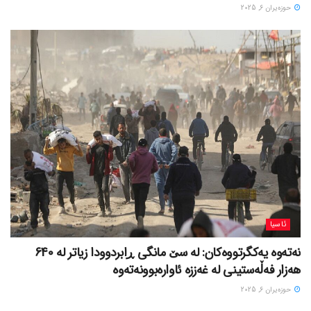
حوزه‌یران 6, 2025
ئاسیا
نەتەوە یەکگرتووەکان: لە سێ مانگی ڕابردوودا زیاتر لە 640
هەزار فەڵەستینی لە غەززە ئاوارەبوونەتەوە
حوزه‌یران 6, 2025