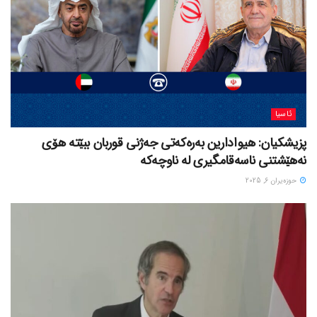
ئاسیا
پزیشکیان: هیوادارین بەرەکەتی جەژنی قوربان ببێتە هۆی
نەهێشتنی ناسەقامگیری لە ناوچەکە
حوزه‌یران 6, 2025