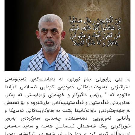
بە پێی ڕاپۆرتی جام کوردی، لە بەیاننامەکەی ئەنجومەنی
ستراتیژیی پەیوەندییەکانی دەرەوەی کۆماری ئیسلامی ئێراندا
هاتووە کە ” ڕژێمی داگیرکار و خوێنمژی زایۆنیستی کە پلانی
لەناوبردنی فەڵەستین و فەڵەستینییەکانی داڕشتووە و بۆ ئەمەش
لە جێبەجێکردنی تاوانەکانیدا پشت بە هاوکارییەکانی ئەمریکا و
وڵاتانی ئەورووپی دەبەستێت، چەندین سەرکردەی بەرەی
خۆڕاگریی وەک شەهیدان ئیسماعیل هەنیە و سەید حەسەن
نەسروڵڵای تیرۆر کرد و دوا جاریش شەهیدی تیکۆشەر یەحیا