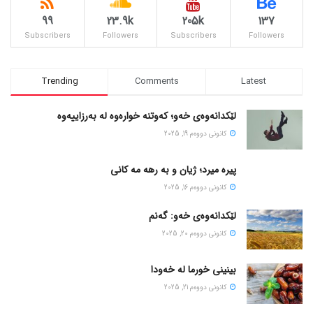
99
23.9k
205k
137
Subscribers
Followers
Subscribers
Followers
Trending
Comments
Latest
لێکدانەوەی خەو؛ کەوتنە خوارەوە لە بەرزاییەوە
كانونی دووه‌م 19, 2025
پیره میرد؛ ژیان و به رهه مه کانی
كانونی دووه‌م 16, 2025
لێکدانەوەی خەو: گەنم
كانونی دووه‌م 20, 2025
بینینی خورما لە خەودا
كانونی دووه‌م 21, 2025