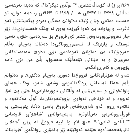
١٩٦٧ی ز) لە کۆمەڵەشێعری *” تولّدی دیگر”دا*، کە دەبنە بەرهەمی
ساڵانی ١٣٣٨ تا ١٣٤٢ی هـ / ١٩٥٩ تا ١٩٦٣ی ز، دێتە دوان، تۆ
هەست دەکەی چۆن ژنێک دەتوانێ دەنگی بەرەو پێگەیشتنی ئەو
ئافرەت و پیاوانە بێ کەوا گیرۆدە بوون لە چنگ خەمساردی‌دا. زۆر
جار دەروونی‌بوونەوەی شێعر لای فرووغ بۆ سەردەمی خۆی، تەمی
ترسێک و پارێزێک لە نسێ‌وڕووناکی‌دا دەخاتە بەرچاو، بەڵام
هەرچۆنێک بێ دەتوانێ ئەوەندەی بۆی دەلوێ مەبەستەکانی
دەرببڕێ و بە هێنانی کۆمەڵێک سەمبول، بڵێ من دژی کامە
بۆچوون و کام ڕوانگەم.
شەو لە هۆنراوەکانی فرووغ‌دا دەوری بەرچاو دەگێڕێ و دەتوانم
بڵێم هەتا ئێستاش ڕەنگدانەوەی وشەی شەو، وەک هێمای
پاوانخوازی و سەرەڕۆیی لە وڵاتانی دوورە‌ئازادی‌دا جێی پێ لەق
نەبووە و لە قۆناخی تەواوی بزووتنەوەکان‌دا، گوڵ دەکاتەوە و
دێتەوە ڕوو. ئەو شەوڕەشەی فرووغ‌ باسی دەکا، پێویستی بە
قووڵ‌بوونەوەی بەربڵاوترە. بەپێچەوانەی “شاهۆ”ی قارەمانی
*”باڵادی شادی”،* هیچ لام وا نییە فرووغ لە ڕێی “جەلالی
ئالی‌ئەحمەد”ەوە هێندە کەوتبێتە ژێر باندۆری ڕوانگەی “فێردیناند