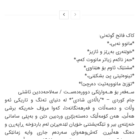
کاک فاتح گوتەنی:
*مانوو نەبی،*
*خوێنەری بەڕێز و ئازیز*
*حەز ناکەم زیاتر مانووت کەم،*
*مشتێک ئاوم بۆ هێناوی*
*تینوەتیتی پێ بشکێنی،*
*تۆزێ مانوویەتیت دەرچێ!*
سـەفەر بۆ هـەوارێکی دوورەدەسـت / سەلاحەددین ئاشتی
جام کوردی – *”باڵادی شادی”* لە دنیای تەنگ و تاریکی ئەو
وڵات و دەسەڵات و فەرهەنگانەدا، کەوا مرۆڤ خەریکە برشی
هەڵێ، هەن کۆمەڵێک دەستەبژێری وردبین دێن و بەپێی سامانی
خەزێنەی بیر و تێگەیشتنی خۆیان لێدەبڕێن لەم باردۆخە ڕاپەڕن و
دەنگ هەڵبڕن. کەش‌وهەوای سەردەم جاری وایە زمانێکی