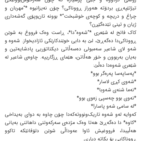
تیژتێپەڕی بردۆتە هەوراز ڕووناکی؟ چۆن نەیزانیوە *”مهربان و
چراغ و دریچە و کوچەی خوشبخت”* بوونە تان‌وپۆی گەشەداری
ژیان و تینی تێدەگێڕن؟
کاک فاتح لە شێعری *”شەوە”دا*، ڕاست وەک فرووغ بە شوێن
ڕووناکی‌دا دەگەڕێ، لێ بە دابی خوێندکارێکی ئازادیخواز. شەوە و
شەو لای شاعیر سەمبولی دەسەڵاتی دیکتاتۆریی پادشایەتین و
بەیان بەربوون و خۆر هەڵاتن، هێمای ڕزگارییە. چاوەی شاعیر لە
شێعری شەوەدا دەڵێ:
*پەساپەسا پەرەگر بوو*
*شەوی کڕی لاسار*
*نەما شنەی شەوبا*
*نەوی بوو چەسپی زەوی بوو*
*لە سامی شەو پاسار!*
کەوایە لەو شەوە تاریک‌ونووتەکەدا چۆن چاوە بە دوای بەیداخی
*کاوە* دا دەگەڕێ هەتا وەک مژدەی سەرکەوتنی داهاتنی بەیانی
هەڵیبدا، فرووغیش ئاوا عەوداڵی شوێن دلۆڤانێکە تاکوو
ڕووناکایی بۆ بکاتە دیاری.