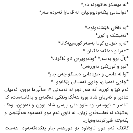
*لە دیسکۆ هاتبوونە دەر*
*دواساتی پێکەوەبوونیان، لە قەتارا ئەبردە سەر*
…..
*بە قاقای خۆشنەواوە،*
*کەنیشک و کوڕ*
*نەرم خۆیان کوتا بەسەر کورسییەکانا*
*هەرا و دەنگە‌دەنگیان،*
*زاڵ بوو بەسەر* *وت‌وویرەی ناو ڤاگۆنا،*
*کیژ و کوڕێکی نەوڕەس*
*وا لە دانس و خۆبادانی دیسکۆ چەن جار*
*چاوی ئەمیان، چاوی ئەمیانی پێکابوو…*
ئەم کیژ و کوڕە، کە هەر دوو لە تەمەنی ١٧ ساڵی‌دا بوون، ئەمیان
شادی و ئەویان شاد بوو؛ هەڵکەوتێکی دەگمەن و بەئانقەست، کە
شاعیر – نووسەر، ویستوویەتی پرسی شاد بوون و نەبوون، وەک
بەشێک لە فەلسەفەی ژیان، لە ناوی ئەم دوو کەسەوە هەڵێنجێ و
بکەوێتە شی‌کردنەوەیان.
کاتێک ئەم دوو تازەلاوە بۆ دووهەم جار پێکدەگەنەوە، هەست