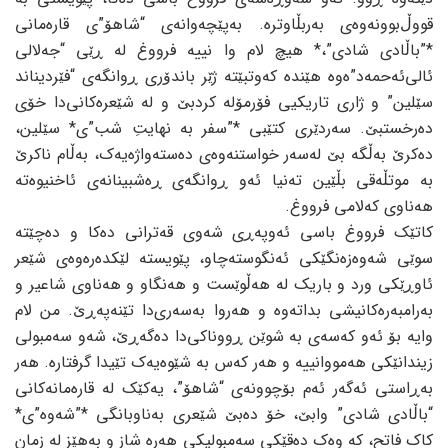
قووڵ‌بوونەوەی بەربڵاوترە. بەپێچەوانەی “شاهۆ”ی قارەمانی
*”باڵادی شادی”،* هیچ لام وا نییە فرووغ لە ڕێی “جەلالی
ئالی‌ئەحمەد”ەوە هێندە کەوتبێتە ژێر باندۆری ڕوانگەی “فێردیناند
سێلین” و ژاری تاریکیی فۆرمۆلە کردبێ و لە شێعرەکانی‌دا خۆی
دەرخستبێ. سەردێری کتێبی *”سفر بە نهایتِ شب”ی* سێلین،
دەکرێ بەڵگە بێ لەسەر خواستنەوەی دەستەواژەیەک، بەڵام ناکرێ
بە موتڵەقی بڵێین تەنیا ئەو ڕوانگەی ڕەشبینانەی ئاخنیوەتە
هەناوی کەلامی فرووغ.
کاتێک فرووغ باسی ئەوپەڕی شەوی قەترانی دەکا و دەچێتە
سوێی شەوەزەنگێکی ئەنگوستەچاو، پێویستە لێکدەرەوەی شێعر
ئاوڕێکی ورد و باریک لە هەڵوێست و هەنگاو و هەناوی شاعیر و
بەرامبەرەکانیشی بداتەوە و هەروا بەسەری‌دا تێنەپەڕێ. من لام
وایە بۆ ئەو کەسەی بە شوێن ڕووناکی‌دا دەگەڕێ، شەو سەمبولی
زیندانێکی هەمووانییە و هەر کەس بە شێوەیەک تێیدا گرفتارە. هەر
بەڕاستی ئەگەر ئەم بۆچوونەی “شاهۆ”، یەکێک لە قارەمانەکانی
“باڵادی شادی” وابێ، خۆ دەبێ شێعری بەناوبانگی *”شەوە”ی*
کاک فاتح، کە وەک دەقێکی سەمبولیکی هەرە شاز و بەهێز لە زمان