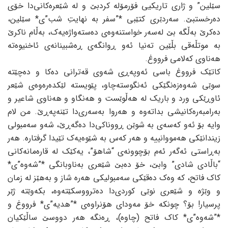
سێلین” و ژاری تاریکیی فۆرمۆلە کردبێ و لە شێعرەکانی‌دا خۆی
دەرخستبێ. سەردێری کتێبی *”سفر بە نهایتِ شب”ی* سێلین،
دەکرێ بەڵگە بێ لەسەر خواستنەوەی دەستەواژەیەک، بەڵام ناکرێ
بە موتڵەقی بڵێین تەنیا ئەو ڕوانگەی ڕەشبینانەی ئاخنیوەتە
هەناوی کەلامی فرووغ.
کاتێک فرووغ باسی ئەوپەڕی شەوی قەترانی دەکا و دەچێتە
سوێی شەوەزەنگێکی ئەنگوستەچاو، پێویستە لێکدەرەوەی شێعر
ئاوڕێکی ورد و باریک لە هەڵوێست و هەنگاو و هەناوی شاعیر و
بەرامبەرەکانیشی بداتەوە و هەروا بەسەری‌دا تێنەپەڕێ. من لام
وایە بۆ ئەو کەسەی بە شوێن ڕووناکی‌دا دەگەڕێ، شەو سەمبولی
زیندانێکی هەمووانییە و هەر کەس بە شێوەیەک تێیدا گرفتارە. هەر
بەڕاستی ئەگەر ئەم بۆچوونەی “شاهۆ”، یەکێک لە قارەمانەکانی
“باڵادی شادی” وابێ، خۆ دەبێ شێعری بەناوبانگی *”شەوە”ی*
کاک فاتح، کە وەک دەقێکی سەمبولیکی هەرە شاز و بەهێز لە زمان
و وێژە و شێعری نوێی کوردی‌دا دەترووسکێتەوە، بکەوێتە ژێر
پرسیار! بۆ؟ چونکە خۆ مەودای هۆنراوەی *”هدیە”ی* فرووغ و
*”شەوە”ی* کاک فاتح (چاوە)، ڕەنگە هەر دووسێ‌ ساڵێکیان