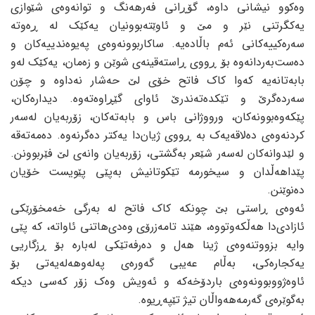
وەکوو نیشانی داوە، گۆڕانی فەرهەنگ و توانەوەی شێوازی
یەکگرتنی نێر و مێ و ئاوێتە‌بوونیان یەکێک لە ڕەوتە
سەرەکییەکانی ئەم باڵادەیە. ساکاربوونەوەی پەیوەندییەکان و
دەست‌بەردانەوە بۆ ڕووی ڕاستەقینەی شوێن و زەمان، یەکێک لەو
بابەتانەیە کەوا کاک فاتح خۆی لێ حەشار نەداوە و چۆن
سەردەگرێ و تێکدەتەندرێ ئاوای گێڕاوەتەوە. دیدارەکان،
پێکەوەبوونەکان، ورووژانی باس و بابەتەکان، زۆربەیان لەسەر
کردنەوەی دەلاقەیەک بە ڕووی ژیان‌دا یەکتر دەگرنەوە. دەمەتەقە
و لێدوانەکان لەسەر شێعر بەگشتی، زۆربەیان وانەی لێ فێربوونن.
پێداهەڵدان و سیخورمە تێکوتانیش بەپێی پێویست خۆیان
دەنوێنن.
ئەوەی ڕاستی بێ چونکە کاک فاتح لە بەرگی خەمخۆرێکی
ئازادی‌دا هەڵکەوتووە، هێند تامەزرۆی وەدی‌هاتنی ئاواتە، کە پێی
وایە بزووتنەوەی ژینا هەل و دەرفەتێکی لەبارە بۆ ڕزگاریی
یەکجارەکی، بەڵام عەیبی گەورەی پەلە‌وهەلەیەتی بۆ
ئاوەژووبوونەوەی باردۆخەکە و ئەویش وەک زۆر کەسی دیکە
بەگوێرەی گەرمەهەواڵان تیژ تێپەڕیوە.