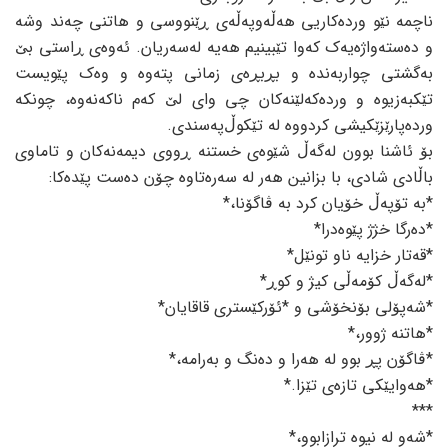
ناچمە نێو وردەکاریی هەڵە‌وپەڵەی ڕێنووسی و هاتنی چەند وشە
و دەستەواژەیەک کەوا تێبینیم هەیە لەسەریان. ئەوەی ڕاستی بێ
بەگشتی چواربەندە و بڕبڕەی زمانی پتەوە و وەک پێویست
تێکبەزیوە و وردەکەلێنەکان چی وای لێ کەم ناکەنەوە، چونکە
وردەپارێزێکیشی کردووە لە تێکوڵ‌پەسندی.
بۆ ئاشنا بوون لەگەڵ شێوەی خستنە ڕووی دیمەنەکان و تاماوی
باڵادی شادی، با بزانین هەر لە سەرەتاوە چۆن دەست پێدەکا:
*بە تۆپەڵ خۆیان کرد بە ڤاگۆنا،*
*دەرگا خژژ پێوەدرا*
*قەتار خزایە ناو تونێل*
*لەگەڵ کۆمەڵی کیژ و کوڕ*
*شەپۆلی بۆنخۆشی و *ئۆرکێستری قاقایان*
*هاتنە ژوور،*
*ڤاگۆن پڕ بوو لە هەرا و دەنگ و بەرامە،*
*هەوایێکی تازەی تێزا.*
***
*شەو لە نیوە ترازابوو،*