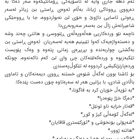
ئەم دەقە جاری وایە لە ئاسۆیەکی ڕۆمانتیکەوە سەر دەکا بە
دەرووی ڕووناکی ژیانا، بەڵام ئەوەی ڕاستی بێ زیاتر لەسەر
ڕەوتی ئاسایی داژوێ و خۆی لێ نەبواردووە، جا با ڕووحێکی
شاعیرانەش زاڵ بێ بەسەر سەروبەری‌دا.
ناچمە نێو وردەکاریی هەڵە‌وپەڵەی ڕێنووسی و هاتنی چەند وشە
و دەستەواژەیەک کەوا تێبینیم هەیە لەسەریان. ئەوەی ڕاستی بێ
بەگشتی چواربەندە و بڕبڕەی زمانی پتەوە و وەک پێویست
تێکبەزیوە و وردەکەلێنەکان چی وای لێ کەم ناکەنەوە، چونکە
وردەپارێزێکیشی کردووە لە تێکوڵ‌پەسندی.
بۆ ئاشنا بوون لەگەڵ شێوەی خستنە ڕووی دیمەنەکان و تاماوی
باڵادی شادی، با بزانین هەر لە سەرەتاوە چۆن دەست پێدەکا:
*بە تۆپەڵ خۆیان کرد بە ڤاگۆنا،*
*دەرگا خژژ پێوەدرا*
*قەتار خزایە ناو تونێل*
*لەگەڵ کۆمەڵی کیژ و کوڕ*
*شەپۆلی بۆنخۆشی و *ئۆرکێستری قاقایان*
*هاتنە ژوور،*
*ڤاگۆن پڕ بوو لە هەرا و دەنگ و بەرامە،*