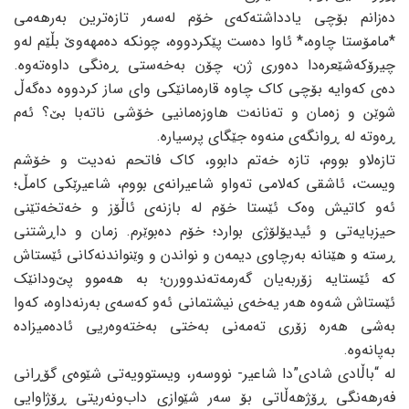
دەزانم بۆچی یادداشتەکەی خۆم لەسەر تازەترین بەرهەمی
*مامۆستا چاوە،* ئاوا دەست پێکردووە، چونکە دەمهەوێ بڵێم لەو
چیرۆکەشێعرەدا دەوری ژن، چۆن بەخەستی ڕەنگی داوەتەوە.
دەی کەوایە بۆچی کاک چاوە قارەمانێکی وای ساز کردووە دەگەڵ
شوێن و زەمان و تەنانەت هاوزەمانیی خۆشی ناتەبا بێ؟ ئەم
ڕەوتە لە ڕوانگەی منەوە جێگای پرسیارە.
تازەلاو بووم، تازە خەتم دابوو، کاک فاتحم نەدیت و خۆشم
ویست، ئاشقی کەلامی تەواو شاعیرانەی بووم، شاعیرێکی کامڵ؛
ئەو کاتیش وەک ئێستا خۆم لە بازنەی ئاڵۆز و خەتخەتێنی
حیزبایەتی و ئیدیۆلۆژی بوارد؛ خۆم دەبوێرم. زمان و داڕشتنی
ڕستە و هێنانە بەرچاوی دیمەن و نواندن و وێنواندنەکانی ئێستاش
کە ئێستایە زۆربەیان گەرمەتەندوورن؛ بە هەموو پێ‌ودانێک
ئێستاش شەوە هەر یەخەی نیشتمانی ئەو کەسەی بەرنەداوە، کەوا
بەشی هەرە زۆری تەمەنی بەختی بەختەوەریی ئادەمیزادە
بەپانەوە.
لە “باڵادی شادی”دا شاعیر- نووسەر، ویستوویەتی شێوەی گۆڕانی
فەرهەنگی ڕۆژهەڵاتی بۆ سەر شێوازی داب‌ونەریتی ڕۆژاوایی