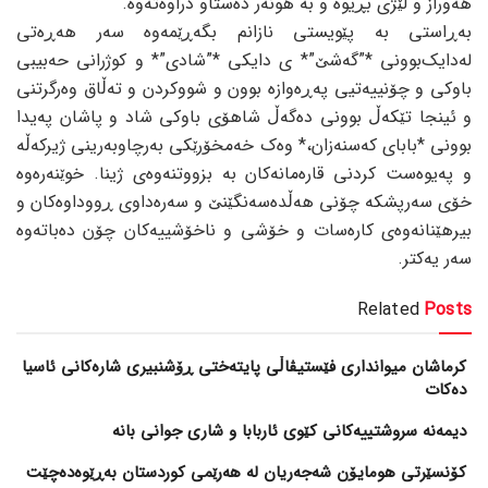
هەوراز و لێژی بڕیوە و بە هونەر دەستاو دراوەتەوە.
بەڕاستی بە پێویستی نازانم بگەڕێمەوە سەر هەڕەتی
لەدایک‌بوونی *”گەشێ”* ی دایکی *”شادی”* و کوژرانی حەبیبی
باوکی و چۆنییەتیی پەڕەوازە بوون و شووکردن و تەڵاق وەرگرتنی
و ئینجا تێکەڵ بوونی دەگەڵ شاهۆی باوکی شاد و پاشان پەیدا
بوونی *بابای کەسنەزان،* وەک خەمخۆرێکی بەرچاوبەرینی ژیرکەڵە
و پەیوەست کردنی قارەمانەکان بە بزووتنەوەی ژینا. خوێنەرەوە
خۆی سەرپشکە چۆنی هەڵدەسەنگێنێ و سەرەداوی ڕووداوەکان و
بیرهێنانەوەی کارەسات و خۆشی و ناخۆشییەکان چۆن دەباتەوە
سەر یەکتر.
Related
Posts
کرماشان میوانداری فێستیڤاڵی پایتەختی ڕۆشنبیری شارەکانی ئاسیا
دەکات
کۆنسێرتی هومایۆن شەجەریان لە هەرێمی کوردستان بەڕێوەدەچێت