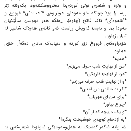
و وێژە و شێعری نوێی کوردی‌دا دەترووسکێتەوە، بکەوێتە ژێر
پرسیار! بۆ؟ چونکە خۆ مەودای هۆنراوەی *”هدیە”ی* فرووغ و
*”شەوە”ی* کاک فاتح (چاوە)، ڕەنگە هەر دووسێ‌ ساڵێکیان
مەودا بێ و نەبێ؛ ئەویش ڕاست ئەو کاتەی هەردک شاعیر لە
تاران ژیاون.
هۆنراوەکەی فرووغ زۆر کورتە و دنیایەک مانای دەگەڵ خۆی
هێناوە:
*هدیە*
*من از نهایتِ شب حرف می‌زنم*
*من از نهایتِ تاریکی*
*و از نهایتِ شب حرف می‌زنم*
*اگر بە خانە‌ی من آمدی*
*برای من ای مهربان*
*چراغ بیاور*
*و یک دریچه کە از آن*
*بە ازدحامِ کوچه‌ی خوشبخت بنگرم!*
لام وایە ئەگەر کەسێک لە هەل‌ومەرجێکی ئەوتۆدا شێعرەکەی بە