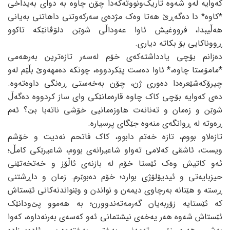
کەوایە لەو شەوە تاریک‌ونووتەکەدا چۆن چاوە بە دوای بەیداخی
*کاوە* دا دەگەڕێ هەتا وەک مژدەی سەرکەوتنی داهاتنی بەیانی
هەڵیبدا، فرووغیش ئاوا عەوداڵی شوێن دلۆڤانێکە تاکوو
ڕووناکایی بۆ بکاتە دیاری.
دەزانم بۆچی یادداشتەکەی خۆم لەسەر تازەترین بەرهەمی
*مامۆستا چاوە،* ئاوا دەست پێکردووە، چونکە دەمهەوێ بڵێم لەو
چیرۆکەشێعرەدا دەوری ژن، چۆن بەخەستی ڕەنگی داوەتەوە.
دەی کەوایە بۆچی کاک چاوە قارەمانێکی وای ساز کردووە دەگەڵ
شوێن و زەمان و تەنانەت هاوزەمانیی خۆشی ناتەبا بێ؟ ئەم
ڕەوتە لە ڕوانگەی منەوە جێگای پرسیارە.
تازەلاو بووم، تازە خەتم دابوو، کاک فاتحم نەدیت و خۆشم
ویست، ئاشقی کەلامی تەواو شاعیرانەی بووم، شاعیرێکی کامڵ؛
ئەو کاتیش وەک ئێستا خۆم لە بازنەی ئاڵۆز و خەتخەتێنی
حیزبایەتی و ئیدیۆلۆژی بوارد؛ خۆم دەبوێرم. زمان و داڕشتنی
ڕستە و هێنانە بەرچاوی دیمەن و نواندن و وێنواندنەکانی ئێستاش
کە ئێستایە زۆربەیان گەرمەتەندوورن؛ بە هەموو پێ‌ودانێک
ئێستاش شەوە هەر یەخەی نیشتمانی ئەو کەسەی بەرنەداوە، کەوا