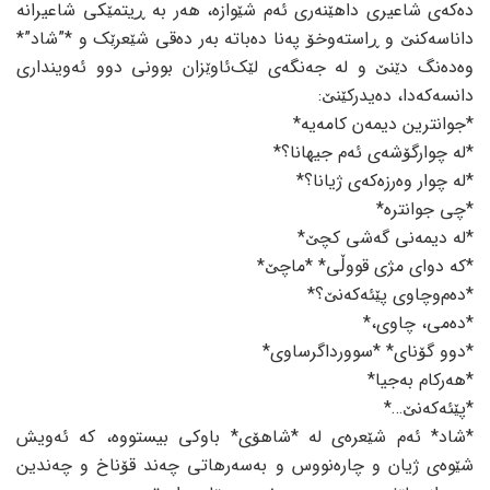
دەکەی شاعیری داهێنەری ئەم شێوازە، هەر بە ڕیتمێکی شاعیرانە
داناسەکنێ و ڕاستەوخۆ پەنا دەباتە بەر دەقی شێعرێک و *”شاد”*
وەدەنگ دێنێ و لە جەنگەی لێک‌ئاوێزان بوونی دوو ئەوینداری
دانسەکەدا، دەیدرکێنێ:
*جوانترین دیمەن کامەیە*
*لە چوارگۆشەی ئەم جیهانا؟*
*لە چوار وەرزەکەی ژیانا؟*
*چی جوانترە*
*لە دیمەنی گەشی کچێ*
*کە دوای مژی قووڵی* *ماچێ*
*دەم‌وچاوی پێئەکەنێ؟*
*دەمی، چاوی،*
*دوو گۆنای* *سوورداگرساوی*
*هەرکام بەجیا*
*پێئەکەنێ…*
*شاد* ئەم شێعرەی لە *شاهۆی* باوکی بیستووە، کە ئەویش
شێوەی ژیان و چارەنووس و بەسەرهاتی چەند قۆناخ و چەندین