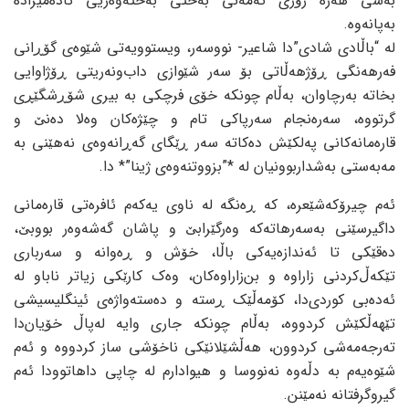
بەشی هەرە زۆری تەمەنی بەختی بەختەوەریی ئادەمیزادە
بەپانەوە.
لە “باڵادی شادی”دا شاعیر- نووسەر، ویستوویەتی شێوەی گۆڕانی
فەرهەنگی ڕۆژهەڵاتی بۆ سەر شێوازی داب‌ونەریتی ڕۆژاوایی
بخاتە بەرچاوان، بەڵام چونکە خۆی فرچکی بە بیری شۆڕشگێڕی
گرتووە، سەرەنجام سەرپاکی تام و چێژەکان وەلا دەنێ و
قارەمانەکانی پەلکێش دەکاتە سەر ڕێگای گەڕانەوەی نەهێنی بە
مەبەستی بەشداربوونیان لە *”بزووتنەوەی ژینا”* دا.
ئەم چیرۆکەشێعرە، کە ڕەنگە لە ناوی یەکەم ئافرەتی قارەمانی
داگیرسێنی بەسەرهاتەکە وەرگێرابێ و پاشان گەشەوەر بووبێ،
دەقێکی تا ئەندازەیەکی باڵا، خۆش و ڕەوانە و سەرباری
تێکەڵ‌کردنی زاراوە و بن‌زاراوەکان، وەک کارێکی زیاتر ناباو لە
ئەدەبی کوردی‌دا، کۆمەڵێک ڕستە و دەستەواژەی ئینگلیسیشی
تێهەڵکێش کردووە، بەڵام چونکە جاری وایە لەپاڵ خۆیان‌دا
تەرجەمەشی کردوون، هەڵشێلانێکی ناخۆشی ساز کردووە و ئەم
شێوەیەم بە دڵەوە نەنووسا و هیوادارم لە چاپی داهاتوودا ئەم
گیروگرفتانە نەمێنن.