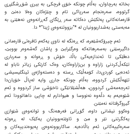
بخاتە بەرچاوان، بەڵام چونکە خۆی فرچکی بە بیری شۆڕشگێڕی
گرتووە، سەرەنجام سەرپاکی تام و چێژەکان وەلا دەنێ و
قارەمانەکانی پەلکێش دەکاتە سەر ڕێگای گەڕانەوەی نەهێنی بە
مەبەستی بەشداربوونیان لە *”بزووتنەوەی ژینا”* دا.
ئەم چیرۆکەشێعرە، کە ڕەنگە لە ناوی یەکەم ئافرەتی قارەمانی
داگیرسێنی بەسەرهاتەکە وەرگێرابێ و پاشان گەشەوەر بووبێ،
دەقێکی تا ئەندازەیەکی باڵا، خۆش و ڕەوانە و سەرباری
تێکەڵ‌کردنی زاراوە و بن‌زاراوەکان، وەک کارێکی زیاتر ناباو لە
ئەدەبی کوردی‌دا، کۆمەڵێک ڕستە و دەستەواژەی ئینگلیسیشی
تێهەڵکێش کردووە، بەڵام چونکە جاری وایە لەپاڵ خۆیان‌دا
تەرجەمەشی کردوون، هەڵشێلانێکی ناخۆشی ساز کردووە و ئەم
شێوەیەم بە دڵەوە نەنووسا و هیوادارم لە چاپی داهاتوودا ئەم
گیروگرفتانە نەمێنن.
وەکوو نیشانی داوە، گۆڕانی فەرهەنگ و توانەوەی شێوازی
یەکگرتنی نێر و مێ و ئاوێتە‌بوونیان یەکێک لە ڕەوتە
سەرەکییەکانی ئەم باڵادەیە. ساکاربوونەوەی پەیوەندییەکان و