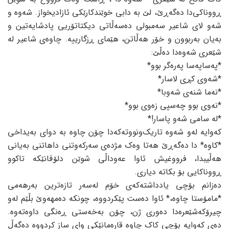
ڕووناکی‌دا دەگەڕێ، لێ بە دابی خوێندکارێکی ئازادیخواز. شەوە و
شەو لای شاعیر سەمبولی دەسەڵاتی دیکتاتۆریی پادشایەتین و
بەیان بەربوون و خۆر هەڵاتن، هێمای ڕزگارییە. چاوەی شاعیر لە
شێعری شەوەدا دەڵێ:
*پەساپەسا پەرەگر بوو*
*شەوی کڕی لاسار*
*نەما شنەی شەوبا*
*نەوی بوو چەسپی زەوی بوو*
*لە سامی شەو پاسار!*
کەوایە لەو شەوە تاریک‌ونووتەکەدا چۆن چاوە بە دوای بەیداخی
*کاوە* دا دەگەڕێ هەتا وەک مژدەی سەرکەوتنی داهاتنی بەیانی
هەڵیبدا، فرووغیش ئاوا عەوداڵی شوێن دلۆڤانێکە تاکوو
ڕووناکایی بۆ بکاتە دیاری.
دەزانم بۆچی یادداشتەکەی خۆم لەسەر تازەترین بەرهەمی
*مامۆستا چاوە،* ئاوا دەست پێکردووە، چونکە دەمهەوێ بڵێم لەو
چیرۆکەشێعرەدا دەوری ژن، چۆن بەخەستی ڕەنگی داوەتەوە.
دەی کەوایە بۆچی کاک چاوە قارەمانێکی وای ساز کردووە دەگەڵ