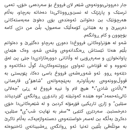
جار دەروونی‌بوونەوەی شێعر لای فرووغ بۆ سەردەمی خۆی، تەمی
ترسێک و پارێزێک لە نسێ‌وڕووناکی‌دا دەخاتە بەرچاو، بەڵام
هەرچۆنێک بێ دەتوانێ ئەوەندەی بۆی دەلوێ مەبەستەکانی
دەرببڕێ و بە هێنانی کۆمەڵێک سەمبول، بڵێ من دژی کامە
بۆچوون و کام ڕوانگەم.
شەو لە هۆنراوەکانی فرووغ‌دا دەوری بەرچاو دەگێڕێ و دەتوانم
بڵێم هەتا ئێستاش ڕەنگدانەوەی وشەی شەو، وەک هێمای
پاوانخوازی و سەرەڕۆیی لە وڵاتانی دوورە‌ئازادی‌دا جێی پێ لەق
نەبووە و لە قۆناخی تەواوی بزووتنەوەکان‌دا، گوڵ دەکاتەوە و
دێتەوە ڕوو. ئەو شەوڕەشەی فرووغ‌ باسی دەکا، پێویستی بە
قووڵ‌بوونەوەی بەربڵاوترە. بەپێچەوانەی “شاهۆ”ی قارەمانی
*”باڵادی شادی”،* هیچ لام وا نییە فرووغ لە ڕێی “جەلالی
ئالی‌ئەحمەد”ەوە هێندە کەوتبێتە ژێر باندۆری ڕوانگەی “فێردیناند
سێلین” و ژاری تاریکیی فۆرمۆلە کردبێ و لە شێعرەکانی‌دا خۆی
دەرخستبێ. سەردێری کتێبی *”سفر بە نهایتِ شب”ی* سێلین،
دەکرێ بەڵگە بێ لەسەر خواستنەوەی دەستەواژەیەک، بەڵام ناکرێ
بە موتڵەقی بڵێین تەنیا ئەو ڕوانگەی ڕەشبینانەی ئاخنیوەتە