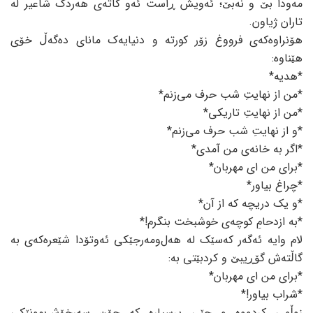
مەودا بێ و نەبێ؛ ئەویش ڕاست ئەو کاتەی هەردک شاعیر لە
تاران ژیاون.
هۆنراوەکەی فرووغ زۆر کورتە و دنیایەک مانای دەگەڵ خۆی
هێناوە:
*هدیە*
*من از نهایتِ شب حرف می‌زنم*
*من از نهایتِ تاریکی*
*و از نهایتِ شب حرف می‌زنم*
*اگر بە خانە‌ی من آمدی*
*برای من ای مهربان*
*چراغ بیاور*
*و یک دریچه کە از آن*
*بە ازدحامِ کوچه‌ی خوشبخت بنگرم!*
لام وایە ئەگەر کەسێک لە هەل‌ومەرجێکی ئەوتۆدا شێعرەکەی بە
گاڵتەش گۆڕیبێ و کردبێتی به:
*برای من ای مهربان*
*شراب بیاور!*
زوڵمی کردووە و جێی پرسیارە کە چۆن سەرخۆش‌بوونێکی