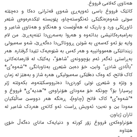
هەناوی کەلامی فرووغ.
کاتێک فرووغ باسی ئەوپەڕی شەوی قەترانی دەکا و دەچێتە
سوێی شەوەزەنگێکی ئەنگوستەچاو، پێویستە لێکدەرەوەی شێعر
ئاوڕێکی ورد و باریک لە هەڵوێست و هەنگاو و هەناوی شاعیر و
بەرامبەرەکانیشی بداتەوە و هەروا بەسەری‌دا تێنەپەڕێ. من لام
وایە بۆ ئەو کەسەی بە شوێن ڕووناکی‌دا دەگەڕێ، شەو سەمبولی
زیندانێکی هەمووانییە و هەر کەس بە شێوەیەک تێیدا گرفتارە. هەر
بەڕاستی ئەگەر ئەم بۆچوونەی “شاهۆ”، یەکێک لە قارەمانەکانی
“باڵادی شادی” وابێ، خۆ دەبێ شێعری بەناوبانگی *”شەوە”ی*
کاک فاتح، کە وەک دەقێکی سەمبولیکی هەرە شاز و بەهێز لە زمان
و وێژە و شێعری نوێی کوردی‌دا دەترووسکێتەوە، بکەوێتە ژێر
پرسیار! بۆ؟ چونکە خۆ مەودای هۆنراوەی *”هدیە”ی* فرووغ و
*”شەوە”ی* کاک فاتح (چاوە)، ڕەنگە هەر دووسێ‌ ساڵێکیان
مەودا بێ و نەبێ؛ ئەویش ڕاست ئەو کاتەی هەردک شاعیر لە
تاران ژیاون.
هۆنراوەکەی فرووغ زۆر کورتە و دنیایەک مانای دەگەڵ خۆی
هێناوە: