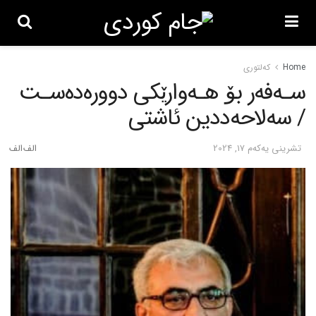
Home
کەلتوری
سـەفەر بۆ هـەوارێکی دوورەدەسـت
/ سەلاحەددین ئاشتی
تشرینی یه‌كه‌م 17, 2024