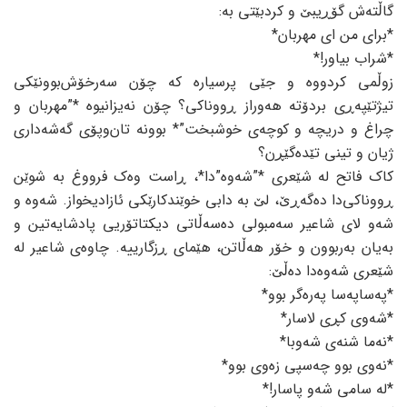
گاڵتەش گۆڕیبێ و کردبێتی به:
*برای من ای مهربان*
*شراب بیاور!*
زوڵمی کردووە و جێی پرسیارە کە چۆن سەرخۆش‌بوونێکی
تیژتێپەڕی بردۆتە هەوراز ڕووناکی؟ چۆن نەیزانیوە *”مهربان و
چراغ و دریچە و کوچەی خوشبخت”* بوونە تان‌وپۆی گەشەداری
ژیان و تینی تێدەگێڕن؟
کاک فاتح لە شێعری *”شەوە”دا*، ڕاست وەک فرووغ بە شوێن
ڕووناکی‌دا دەگەڕێ، لێ بە دابی خوێندکارێکی ئازادیخواز. شەوە و
شەو لای شاعیر سەمبولی دەسەڵاتی دیکتاتۆریی پادشایەتین و
بەیان بەربوون و خۆر هەڵاتن، هێمای ڕزگارییە. چاوەی شاعیر لە
شێعری شەوەدا دەڵێ:
*پەساپەسا پەرەگر بوو*
*شەوی کڕی لاسار*
*نەما شنەی شەوبا*
*نەوی بوو چەسپی زەوی بوو*
*لە سامی شەو پاسار!*