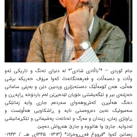
جام کوردی – *”باڵادی شادی”* لە دنیای تەنگ و تاریکی ئەو
وڵات و دەسەڵات و فەرهەنگانەدا، کەوا مرۆڤ خەریکە برشی
هەڵێ، هەن کۆمەڵێک دەستەبژێری وردبین دێن و بەپێی سامانی
خەزێنەی بیر و تێگەیشتنی خۆیان لێدەبڕێن لەم باردۆخە ڕاپەڕن و
دەنگ هەڵبڕن. کەش‌وهەوای سەردەم جاری وایە زمانێکی
سەمبولیک نەبێ دەروەستی نایە و ڕاشکاویی هەڵوێست و
ڕاوێژی زمان، زیندان و مەرگ و تەنانەت پەشیمانی و تێکڕمانیشی
لەدوایە. جارێ وا هاتووە و جارێ هەرواش دەچێ.
زەمانێ کەوا *فرووغ فەڕڕوخزاد* (١٣١٣- ١٣٤٥ی هـ / ١٩٤٣-