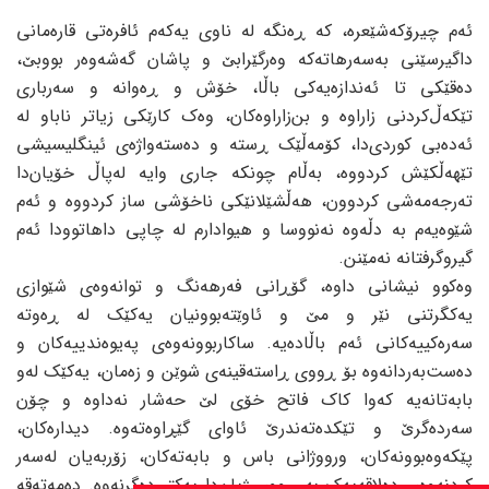
ئەم چیرۆکەشێعرە، کە ڕەنگە لە ناوی یەکەم ئافرەتی قارەمانی
داگیرسێنی بەسەرهاتەکە وەرگێرابێ و پاشان گەشەوەر بووبێ،
دەقێکی تا ئەندازەیەکی باڵا، خۆش و ڕەوانە و سەرباری
تێکەڵ‌کردنی زاراوە و بن‌زاراوەکان، وەک کارێکی زیاتر ناباو لە
ئەدەبی کوردی‌دا، کۆمەڵێک ڕستە و دەستەواژەی ئینگلیسیشی
تێهەڵکێش کردووە، بەڵام چونکە جاری وایە لەپاڵ خۆیان‌دا
تەرجەمەشی کردوون، هەڵشێلانێکی ناخۆشی ساز کردووە و ئەم
شێوەیەم بە دڵەوە نەنووسا و هیوادارم لە چاپی داهاتوودا ئەم
گیروگرفتانە نەمێنن.
وەکوو نیشانی داوە، گۆڕانی فەرهەنگ و توانەوەی شێوازی
یەکگرتنی نێر و مێ و ئاوێتە‌بوونیان یەکێک لە ڕەوتە
سەرەکییەکانی ئەم باڵادەیە. ساکاربوونەوەی پەیوەندییەکان و
دەست‌بەردانەوە بۆ ڕووی ڕاستەقینەی شوێن و زەمان، یەکێک لەو
بابەتانەیە کەوا کاک فاتح خۆی لێ حەشار نەداوە و چۆن
سەردەگرێ و تێکدەتەندرێ ئاوای گێڕاوەتەوە. دیدارەکان،
پێکەوەبوونەکان، ورووژانی باس و بابەتەکان، زۆربەیان لەسەر
کردنەوەی دەلاقەیەک بە ڕووی ژیان‌دا یەکتر دەگرنەوە. دەمەتەقە