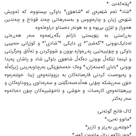
*پێئەکەنێ…*
*شاد* ئەم شێعرەی لە *شاهۆی* باوکی بیستووە، کە ئەویش
شێوەی ژیان و چارەنووس و بەسەرهاتی چەند قۆناخ و چەندین
هەوراز و لێژی بڕیوە و بە هونەر دەستاو دراوەتەوە.
بەڕاستی بە پێویستی نازانم بگەڕێمەوە سەر هەڕەتی
لەدایک‌بوونی *”گەشێ”* ی دایکی *”شادی”* و کوژرانی حەبیبی
باوکی و چۆنییەتیی پەڕەوازە بوون و شووکردن و تەڵاق وەرگرتنی
و ئینجا تێکەڵ بوونی دەگەڵ شاهۆی باوکی شاد و پاشان پەیدا
بوونی *بابای کەسنەزان،* وەک خەمخۆرێکی بەرچاوبەرینی ژیرکەڵە
و پەیوەست کردنی قارەمانەکان بە بزووتنەوەی ژینا. خوێنەرەوە
خۆی سەرپشکە چۆنی هەڵدەسەنگێنێ و سەرەداوی ڕووداوەکان و
بیرهێنانەوەی کارەسات و خۆشی و ناخۆشییەکان چۆن دەباتەوە
سەر یەکتر.
کاک فاتح گوتەنی:
*مانوو نەبی،*
*خوێنەری بەڕێز و ئازیز*
*حەز ناکەم زیاتر مانووت کەم،*