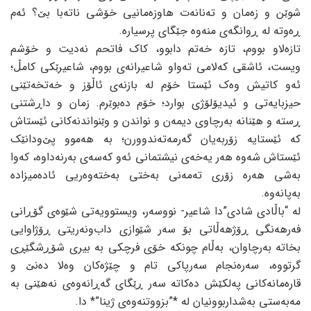
شوێن و زەمان و تەنانەت هاوزەمانیی خۆشی ناتەبا بێ؟ ئەم
ڕەوتە لە ڕوانگەی منەوە جێگای پرسیارە.
تازەلاو بووم، تازە خەتم دابوو، کاک فاتحم نەدیت و خۆشم
ویست، ئاشقی کەلامی تەواو شاعیرانەی بووم، شاعیرێکی کامڵ؛
ئەو کاتیش وەک ئێستا خۆم لە بازنەی ئاڵۆز و خەتخەتێنی
حیزبایەتی و ئیدیۆلۆژی بوارد؛ خۆم دەبوێرم. زمان و داڕشتنی
ڕستە و هێنانە بەرچاوی دیمەن و نواندن و وێنواندنەکانی ئێستاش
کە ئێستایە زۆربەیان گەرمەتەندوورن؛ بە هەموو پێ‌ودانێک
ئێستاش شەوە هەر یەخەی نیشتمانی ئەو کەسەی بەرنەداوە، کەوا
بەشی هەرە زۆری تەمەنی بەختی بەختەوەریی ئادەمیزادە
بەپانەوە.
لە “باڵادی شادی”دا شاعیر- نووسەر، ویستوویەتی شێوەی گۆڕانی
فەرهەنگی ڕۆژهەڵاتی بۆ سەر شێوازی داب‌ونەریتی ڕۆژاوایی
بخاتە بەرچاوان، بەڵام چونکە خۆی فرچکی بە بیری شۆڕشگێڕی
گرتووە، سەرەنجام سەرپاکی تام و چێژەکان وەلا دەنێ و
قارەمانەکانی پەلکێش دەکاتە سەر ڕێگای گەڕانەوەی نەهێنی بە
مەبەستی بەشداربوونیان لە *”بزووتنەوەی ژینا”* دا.