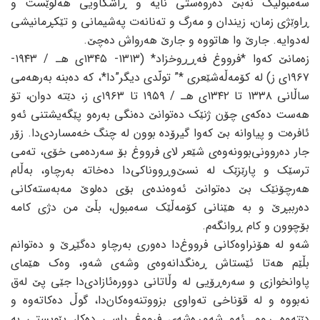
سەمبولیک نەبێ دەروەستی نایە و ڕاشکاویی هەڵوێست و
ڕاوێژی زمان، زیندان و مەرگ و تەنانەت پەشیمانی و تێکڕمانیشی
لەدوایە. جارێ وا هاتووە و جارێ هەرواش دەچێ.
زەمانێ کەوا *فرووغ فەڕڕوخزاد* (١٣١٣- ١٣٤٥ی هـ / ١٩٤٣-
١٩٦٧ی ز) لە کۆمەڵەشێعری *” تولّدی دیگر”دا*، کە دەبنە بەرهەمی
ساڵانی ١٣٣٨ تا ١٣٤٢ی هـ / ١٩٥٩ تا ١٩٦٣ی ز، دێتە دوان، تۆ
هەست دەکەی چۆن ژنێک دەتوانێ دەنگی بەرەو پێگەیشتنی ئەو
ئافرەت و پیاوانە بێ کەوا گیرۆدە بوون لە چنگ خەمساردی‌دا. زۆر
جار دەروونی‌بوونەوەی شێعر لای فرووغ بۆ سەردەمی خۆی، تەمی
ترسێک و پارێزێک لە نسێ‌وڕووناکی‌دا دەخاتە بەرچاو، بەڵام
هەرچۆنێک بێ دەتوانێ ئەوەندەی بۆی دەلوێ مەبەستەکانی
دەرببڕێ و بە هێنانی کۆمەڵێک سەمبول، بڵێ من دژی کامە
بۆچوون و کام ڕوانگەم.
شەو لە هۆنراوەکانی فرووغ‌دا دەوری بەرچاو دەگێڕێ و دەتوانم
بڵێم هەتا ئێستاش ڕەنگدانەوەی وشەی شەو، وەک هێمای
پاوانخوازی و سەرەڕۆیی لە وڵاتانی دوورە‌ئازادی‌دا جێی پێ لەق
نەبووە و لە قۆناخی تەواوی بزووتنەوەکان‌دا، گوڵ دەکاتەوە و
دێتەوە ڕوو. ئەو شەوڕەشەی فرووغ‌ باسی دەکا، پێویستی بە