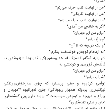
*هدیە*
*من از نهایتِ شب حرف می‌زنم*
*من از نهایتِ تاریکی*
*و از نهایتِ شب حرف می‌زنم*
*اگر بە خانە‌ی من آمدی*
*برای من ای مهربان*
*چراغ بیاور*
*و یک دریچه کە از آن*
*بە ازدحامِ کوچه‌ی خوشبخت بنگرم!*
لام وایە ئەگەر کەسێک لە هەل‌ومەرجێکی ئەوتۆدا شێعرەکەی بە
گاڵتەش گۆڕیبێ و کردبێتی به:
*برای من ای مهربان*
*شراب بیاور!*
زوڵمی کردووە و جێی پرسیارە کە چۆن سەرخۆش‌بوونێکی
تیژتێپەڕی بردۆتە هەوراز ڕووناکی؟ چۆن نەیزانیوە *”مهربان و
چراغ و دریچە و کوچەی خوشبخت”* بوونە تان‌وپۆی گەشەداری
ژیان و تینی تێدەگێڕن؟
کاک فاتح لە شێعری *”شەوە”دا*، ڕاست وەک فرووغ بە شوێن