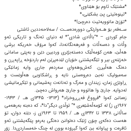
*مشتێک ئاوم بۆ هێناوی*
*تینوەتیتی پێ بشکێنی،*
*تۆزێ مانوویەتیت دەرچێ!*
سـەفەر بۆ هـەوارێکی دوورەدەسـت / سەلاحەددین ئاشتی
جام کوردی – *”باڵادی شادی”* لە دنیای تەنگ و تاریکی ئەو
وڵات و دەسەڵات و فەرهەنگانەدا، کەوا مرۆڤ خەریکە برشی
هەڵێ، هەن کۆمەڵێک دەستەبژێری وردبین دێن و بەپێی سامانی
خەزێنەی بیر و تێگەیشتنی خۆیان لێدەبڕێن لەم باردۆخە ڕاپەڕن و
دەنگ هەڵبڕن. کەش‌وهەوای سەردەم جاری وایە زمانێکی
سەمبولیک نەبێ دەروەستی نایە و ڕاشکاویی هەڵوێست و
ڕاوێژی زمان، زیندان و مەرگ و تەنانەت پەشیمانی و تێکڕمانیشی
لەدوایە. جارێ وا هاتووە و جارێ هەرواش دەچێ.
زەمانێ کەوا *فرووغ فەڕڕوخزاد* (١٣١٣- ١٣٤٥ی هـ / ١٩٤٣-
١٩٦٧ی ز) لە کۆمەڵەشێعری *” تولّدی دیگر”دا*، کە دەبنە بەرهەمی
ساڵانی ١٣٣٨ تا ١٣٤٢ی هـ / ١٩٥٩ تا ١٩٦٣ی ز، دێتە دوان، تۆ
هەست دەکەی چۆن ژنێک دەتوانێ دەنگی بەرەو پێگەیشتنی ئەو
ئافرەت و پیاوانە بێ کەوا گیرۆدە بوون لە چنگ خەمساردی‌دا. زۆر