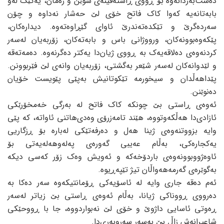
دەست‌بەردانەوە بۆ ڕووی ڕاستەقینەی شوێن و زەمان، یەکێک لەو
بابەتانەیە کەوا کاک فاتح خۆی لێ حەشار نەداوە و چۆن
سەردەگرێ و تێکدەتەندرێ ئاوای گێڕاوەتەوە. دیدارەکان،
پێکەوەبوونەکان، ورووژانی باس و بابەتەکان، زۆربەیان لەسەر
کردنەوەی دەلاقەیەک بە ڕووی ژیان‌دا یەکتر دەگرنەوە. دەمەتەقە
و لێدوانەکان لەسەر شێعر بەگشتی، زۆربەیان وانەی لێ فێربوونن.
پێداهەڵدان و سیخورمە تێکوتانیش بەپێی پێویست خۆیان
دەنوێنن.
ئەوەی ڕاستی بێ چونکە کاک فاتح لە بەرگی خەمخۆرێکی
ئازادی‌دا هەڵکەوتووە، هێند تامەزرۆی وەدی‌هاتنی ئاواتە، کە پێی
وایە بزووتنەوەی ژینا هەل و دەرفەتێکی لەبارە بۆ ڕزگاریی
یەکجارەکی، بەڵام عەیبی گەورەی پەلە‌وهەلەیەتی بۆ
ئاوەژووبوونەوەی باردۆخەکە و ئەویش وەک زۆر کەسی دیکە
بەگوێرەی گەرمەهەواڵان تیژ تێپەڕیوە.
ئەم دەقە جاری وایە لە ئاسۆیەکی ڕۆمانتیکەوە سەر دەکا بە
دەرووی ڕووناکی ژیانا، بەڵام ئەوەی ڕاستی بێ زیاتر لەسەر
ڕەوتی ئاسایی داژوێ و خۆی لێ نەبواردووە، جا با ڕووحێکی
شاعیرانەش زاڵ بێ بەسەر سەروبەری‌دا.