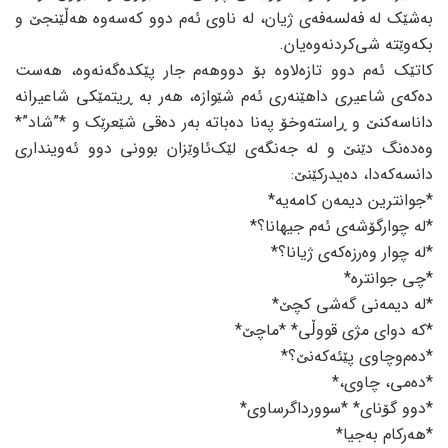
بەشێک لە فەلسەفەی ژیان، لە ناوی ئەم دوو کەسەوە هەڵێنجێ و
بکەوێتە شی‌کردنەوەیان.
کاتێک ئەم دوو تازەلاوە بۆ دووهەم جار پێکدەگەنەوە، هەست
دەکەی شاعیری داهێنەری ئەم شێوازە، هەر بە ڕیتمێکی شاعیرانە
داناسەکنێ و ڕاستەوخۆ پەنا دەباتە بەر دەقی شێعرێک و *”شاد”*
وەدەنگ دێنێ و لە جەنگەی لێک‌ئاوێزان بوونی دوو ئەوینداری
دانسەکەدا، دەیدرکێنێ:
*جوانترین دیمەن کامەیە*
*لە چوارگۆشەی ئەم جیهانا؟*
*لە چوار وەرزەکەی ژیانا؟*
*چی جوانترە*
*لە دیمەنی گەشی کچێ*
*کە دوای مژی قووڵی* *ماچێ*
*دەم‌وچاوی پێئەکەنێ؟*
*دەمی، چاوی،*
*دوو گۆنای* *سوورداگرساوی*
*هەرکام بەجیا*