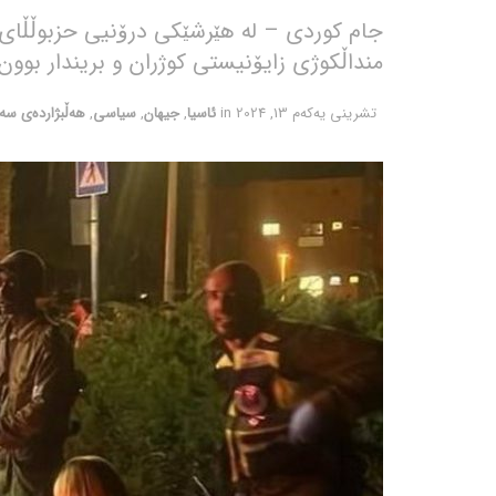
جام کوردی – لە هێرشێکی درۆنیی حزبوڵڵای ل
منداڵکوژی زایۆنیستی کوژران و بریندار بوون
تشرینی یه‌كه‌م 13, 2024
in
ئاسیا
,
جیهان
,
سیاسی
,
هەڵبژاردەی سە