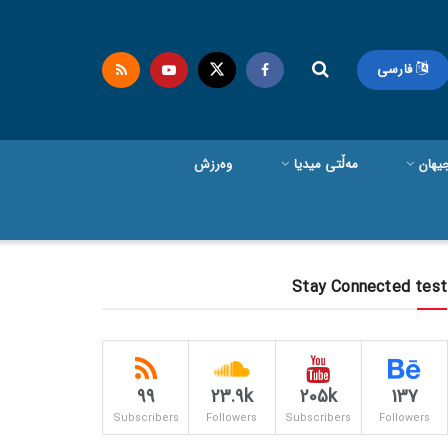
فارسی
یهان
مەڵتی میدیا
وەرزش
Stay Connected test
99
23.9k
205k
137
Subscribers
Followers
Subscribers
Followers