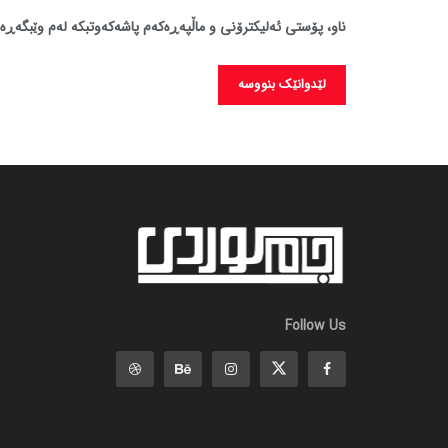
ناو، پۆستی ئەلیکترۆنی و ماڵپەڕەکەم پاشەکەوتبکە لەم وێبگەڕە 
Follow Us