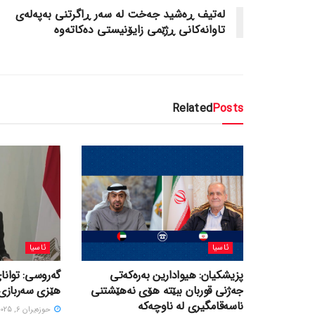
لەتیف ڕەشید جەخت لە سەر ڕاگرتنی بەپەلەی
تاوانەکانی ڕژێمی زایۆنیستی دەکاتەوە
Related
Posts
ئاسیا
ئاسیا
پزیشکیان: هیوادارین بەرەکەتی
گەروسی: توانای
جەژنی قوربان ببێتە هۆی نەهێشتنی
هێزی سەربازی 
ناسەقامگیری لە ناوچەکە
حوزه‌یران 6, 2025