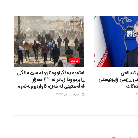
ئاسیا
 ئیدانەی
نەتەوە یەکگرتووەکان: لە سێ مانگی
نی ڕژێمی زایۆنیستی
ڕابردوودا زیاتر لە 640 هەزار
دەکات
فەڵەستینی لە غەززە ئاوارەبوونەتەوە
حوزه‌یران 6, 2025