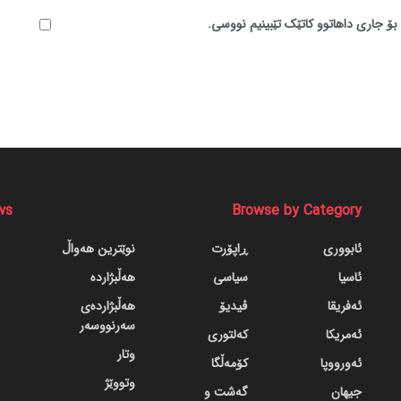
بۆ جاری داهاتوو کاتێک تێبینیم نووسی.
ws
Browse by Category
ئابووری
ڕاپۆرت
نوێترین هەواڵ
ئاسیا
سیاسی
هەڵبژاردە
ئەفریقا
ڤیدیۆ
هەڵبژاردەی
سەرنووسەر
ئەمریکا
کەلتوری
وتار
ئەورووپا
کۆمەڵگا
وتووێژ
جیهان
گه‌شت و