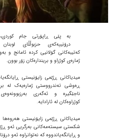
بە پێی ڕاپۆرتی جام کوردی،
درۆنییەکەی حزبوڵڵای لوبنان 
کەتیبەکانی گۆلانیی کردە ئامانج و بە
ژمارەی کوژراو و بریندارەکان زۆر بوون.
میدیاکانی ڕژێمی زایۆنیستی ڕایانگەیا
ڕەوشی تەندرووستی ژمارەیەک لە برین
ناجێگیرە و ئەگەری بەرزبوونەوەی 
کوژراوەکان لە ئارادایە.
میدیاکانی ڕژێمی زایۆنیستی هەروەها د
شکستی سیستەمەکانی بەرگریی ئەو ڕژێمە
و ڕایانگەیاندووە کە نەتوانراوە ئەو درۆن