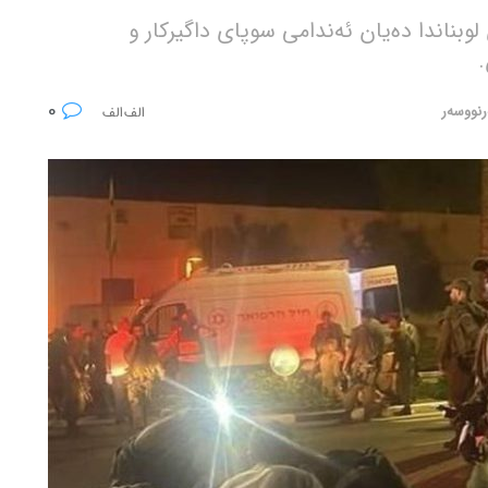
وبناندا دەیان ئەندامی سوپای داگیرکار و
.
0
رنووسەر