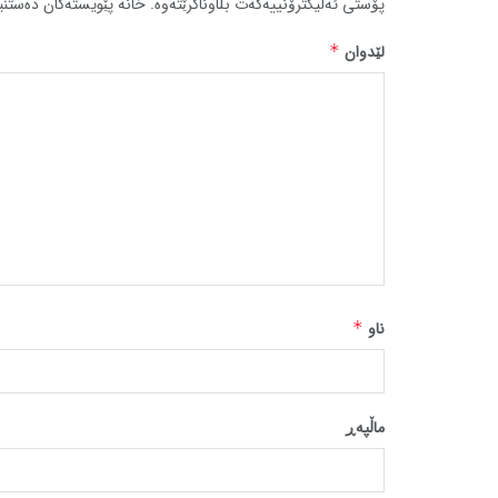
پۆستی ئەلیکترۆنییەکەت بڵاوناکرێتەوە.
خانە پێویستەکان دەستنی
لێدوان
*
ناو
*
ماڵپه‌ڕ