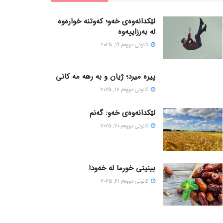
لێکدانەوەی خەو؛ کەوتنە خوارەوە
لە بەرزاییەوە
كانونی دووه‌م 19, 2025
پیره میرد؛ ژیان و به رهه مه کانی
كانونی دووه‌م 16, 2025
لێکدانەوەی خەو: گەنم
كانونی دووه‌م 20, 2025
بینینی خورما لە خەودا
كانونی دووه‌م 21, 2025