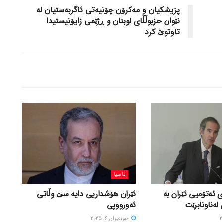
پزیشکیان و مەکرۆن چۆنیەتی ئاگربەستیان لە
نێوان حزبوڵڵای لوبنان و ڕژێمی زایۆنیستیدا
تاوتوێ کرد
ئاسیا
 ئەتۆمیی ئێران بە
ئێران هۆشداریی دایە سێ وڵاتی
لەناونابرێت
ئەورووپی
حوزه‌یران 6, 2025