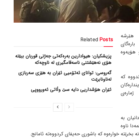
 هێرشە
Related
Posts
بارەگای
و هۆیەوە
پزیشکیان: هیوادارین بەرەکەتی جەژنی قوربان ببێتە
هۆی نەهێشتنی ناسەقامگیری لە ناوچەکە
گەروسی: توانای ئەتۆمیی ئێران بە هێزی سەربازی
ندووە کە
لەناونابرێت
دارەکان
ئێران هۆشداریی دایە سێ وڵاتی ئەورووپی
ژمارەی
انیان بە
دا ناوە
انە بخرێتە خوارەوە کە باشوری حەیفای کردووەتە ئامانج.