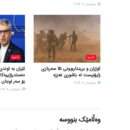
حوزه‌یران 6, 2025
ئاسیا
ئاسیا
کوژران و برینداربوونی 15 سەربازی
ئێران بە توندی
زایۆنیست لە باشوری غەززە
دەستدرێژییەکا
بۆ سەر لوبنان 
حوزه‌یران 6, 2025
حوزه‌یران 6, 2025
وەڵامێک بنووسە