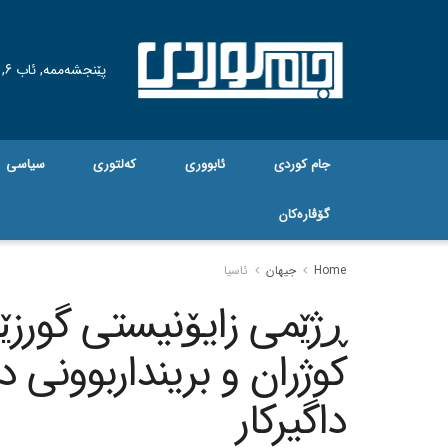
پێنجشەممە, ئاب 6, 2026
جام کوردی
ئابووری
کەلتوری
سیاسی
گۆڤاره‌کان
Home
جیهان
ئاسیا
ڕژێمی زایۆنیستی گورز
کوژران و برینداربوونی 
داگیرکار