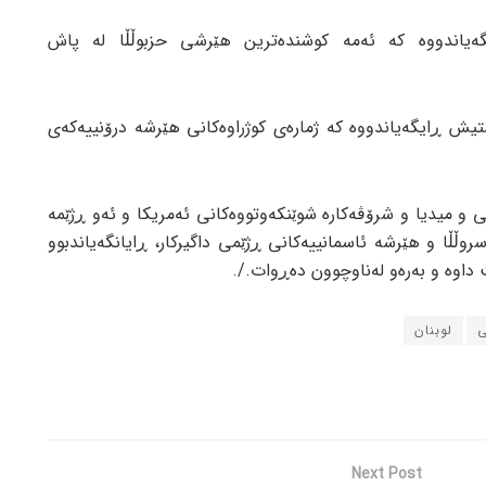
ەیاندووە کە ئەمە کوشندەترین هێرشی حزبوڵڵا لە پاش
ایۆنیستیش ڕایگەیاندووە کە ژمارەی کوژراوەکانی هێرشە درۆنییەکەی
 و میدیا و شرۆڤەکارە شوێنکەوتووەکانی ئەمریکا و ئەو ڕژێمە
ڵا و هێرشە ئاسمانییەکانی ڕژێمی داگیرکار، ڕایانگەیاندبوو
 داوە و بەرەو لەناوچوون دەڕوات./.
ی
لوبنان
Next Post