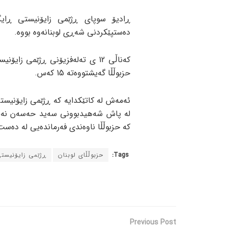
ڕادیۆ سوپای ڕژێمی زایۆنیستی ڕایگ
دەستپێکردنی شەڕی لوبنانەوە بووە.
کەناڵی 12 ی تەلەفزیۆنی ڕژێمی ز
حزبوڵڵا گەیشتووەتە 15 کەس.
ئەمەش لە کاتێکدایە کە ڕژێمی زایۆنیستی
لە پاش شەهیدبوونی سەید حەسەن نەسروڵ
کە حزبوڵڵا ناوەندی فەرماندەیی لە دەست
Tags:
حزبوڵڵای لوبنان
ڕژێمی زایۆنیست
Previous Post