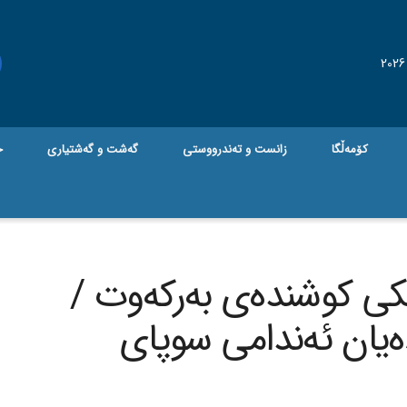
کۆمەڵگا
زانست و تەندرووستی
گه‌شت و گه‌شتیاری
ج
ێکی کوشندەی بەرکەوت /
دەیان ئەندامی سوپای