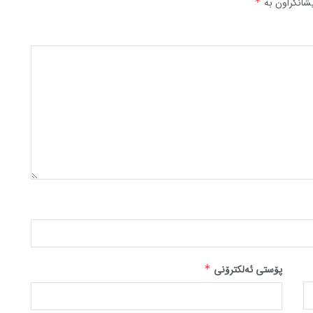
شانکراون بە
*
پۆستی ئەلکترۆنی
*