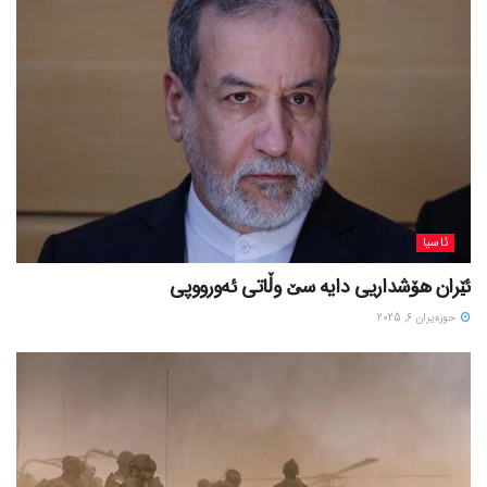
ئاسیا
ئێران هۆشداریی دایە سێ وڵاتی ئەورووپی
حوزه‌یران 6, 2025