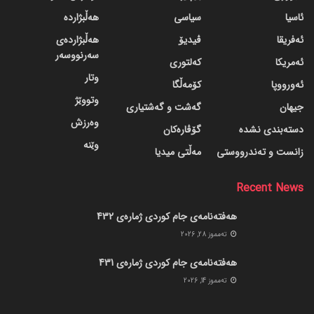
ئاسیا
سیاسی
هەڵبژاردە
ئەفریقا
ڤیدیۆ
هەڵبژاردەی
سەرنووسەر
ئەمریکا
کەلتوری
وتار
ئەورووپا
کۆمەڵگا
وتووێژ
جیهان
گه‌شت و گه‌شتیاری
وەرزش
دسته‌بندی نشده
گۆڤاره‌کان
وێنە
زانست و تەندرووستی
مەڵتی میدیا
Recent News
هەفتەنامەی جام کوردی ژمارەی 432
ته‌مموز 28, 2026
هەفتەنامەی جام کوردی ژمارەی 431
ته‌مموز 14, 2026