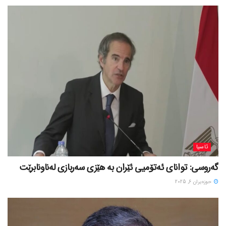
ئاسیا
گەروسی: توانای ئەتۆمیی ئێران بە هێزی سەربازی لەناونابرێت
حوزه‌یران 6, 2025