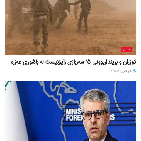
ئاسیا
کوژران و برینداربوونی 15 سەربازی زایۆنیست لە باشوری غەززە
حوزه‌یران 6, 2025