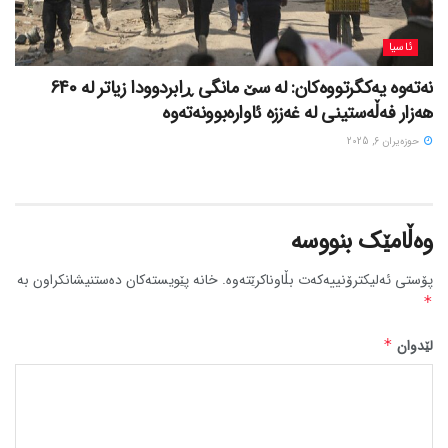
ئاسیا
نەتەوە یەکگرتووەکان: لە سێ مانگی ڕابردوودا زیاتر لە 640
هەزار فەڵەستینی لە غەززە ئاوارەبوونەتەوە
حوزه‌یران 6, 2025
وەڵامێک بنووسە
پۆستی ئەلیکترۆنییەکەت بڵاوناکرێتەوە.
خانە پێویستەکان دەستنیشانکراون بە
*
لێدوان
*