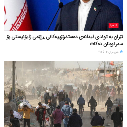
ئاسیا
ئێران بە توندی ئیدانەی دەستدرێژییەکانی ڕژێمی زایۆنیستی بۆ
سەر لوبنان دەکات
حوزه‌یران 6, 2025