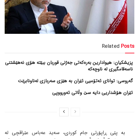
Related
Posts
پزیشکیان: هیوادارین بەرەکەتی جەژنی قوربان ببێتە هۆی نەهێشتنی
ناسەقامگیری لە ناوچەکە
گەروسی: توانای ئەتۆمیی ئێران بە هێزی سەربازی لەناونابرێت
ئێران هۆشداریی دایە سێ وڵاتی ئەورووپی
بە پێی ڕاپۆرتی جام کوردی، سەید عەباس عێراقچی لە