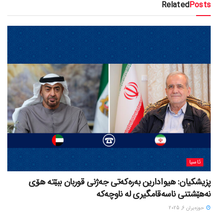
Related
Posts
ئاسیا
پزیشکیان: هیوادارین بەرەکەتی جەژنی قوربان ببێتە هۆی
نەهێشتنی ناسەقامگیری لە ناوچەکە
حوزه‌یران 6, 2025