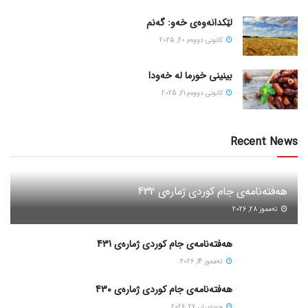
لێکدانەوەی خەو: گەنم
كانونی دووه‌م 20, 2025
بینینی خورما لە خەودا
كانونی دووه‌م 21, 2025
Recent News
هەفتەنامەی جام کوردی ژمارەی 432
ته‌مموز 28, 2026
هەفتەنامەی جام کوردی ژمارەی 431
ته‌مموز 14, 2026
هەفتەنامەی جام کوردی ژمارەی 430
حوزه‌یران 27, 2026