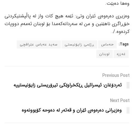
وەها دەبێت.
وەزیری دەرەوەی ئێران وتی: ئێمە هیچ کات واز لە پاڵپشتیکردنی
خۆڕاگری ناهێنین و من لە سەردانەکەمدا بۆ لوبنان ئەمەم دووپات
کردەوە./.
Tags:
حەماس
ڕژێمی زایۆنیستی
سەید عەباس عێراقچی
غەززە
لوبنان
Previous Post
ئەردۆغان: ئیسرائیل ڕێکخراوێکی تیرۆریستی زایۆنیستییە
Next Post
وەزیرانی دەرەوەی ئێران و قەتەر لە دەوحە کۆبوونەوە