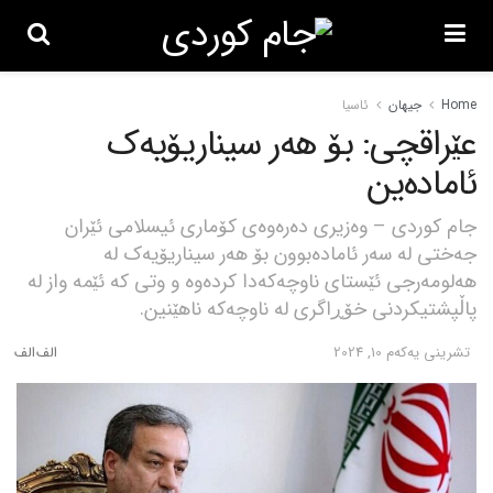
Home
جیهان
ئاسیا
عێراقچی: بۆ هەر سیناریۆیەک
ئامادەین
جام کوردی – وەزیری دەرەوەی کۆماری ئیسلامی ئێران
جەختی لە سەر ئامادەبوون بۆ هەر سیناریۆیەک لە
هەلومەرجی ئێستای ناوچەکەدا کردەوە و وتی کە ئێمە واز لە
پاڵپشتیکردنی خۆڕاگری لە ناوچەکە ناهێنین.
تشرینی یه‌كه‌م 10, 2024