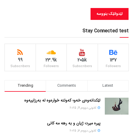
Stay Connected test
99
23.9k
205k
137
Subscribers
Followers
Subscribers
Followers
Trending
Comments
Latest
لێکدانەوەی خەو؛ کەوتنە خوارەوە لە بەرزاییەوە
كانونی دووه‌م 19, 2025
پیره میرد؛ ژیان و به رهه مه کانی
كانونی دووه‌م 16, 2025