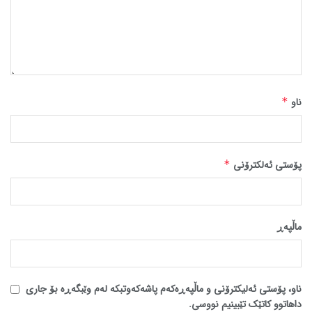
ناو
*
پۆستی ئەلکترۆنی
*
ماڵپه‌ڕ
ناو، پۆستی ئەلیکترۆنی و ماڵپەڕەکەم پاشەکەوتبکە لەم وێبگەڕە بۆ جاری
داهاتوو کاتێک تێبینیم نووسی.