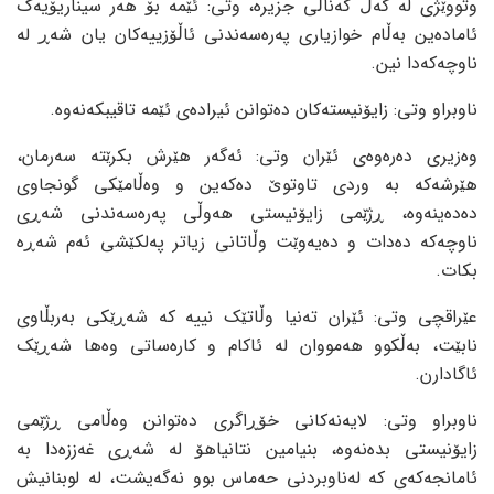
وتووێژی لە گەڵ کەناڵی جزیرە، وتی: ئێمە بۆ هەر سیناریۆیەک
ئامادەین بەڵام خوازیاری پەرەسەندنی ئاڵۆزییەکان یان شەڕ لە
ناوچەکەدا نین.
ناوبراو وتی: زایۆنیستەکان دەتوانن ئیرادەی ئێمە تاقیبکەنەوە.
وەزیری دەرەوەی ئێران وتی: ئەگەر هێرش بکرێتە سەرمان،
هێرشەکە بە وردی تاوتوێ دەکەین و وەڵامێکی گونجاوی
دەدەینەوە، ڕژێمی زایۆنیستی هەوڵی پەرەسەندنی شەڕی
ناوچەکە دەدات و دەیەوێت وڵاتانی زیاتر پەلکێشی ئەم شەڕە
بکات.
عێراقچی وتی: ئێران تەنیا وڵاتێک نییە کە شەڕێکی بەربڵاوی
نابێت، بەڵکوو هەمووان لە ئاکام و کارەساتی وەها شەڕێک
ئاگادارن.
ناوبراو وتی: لایەنەکانی خۆڕاگری دەتوانن وەڵامی ڕژێمی
زایۆنیستی بدەنەوە، بنیامین نتانیاهۆ لە شەڕی غەززەدا بە
ئامانجەکەی کە لەناوبردنی حەماس بوو نەگەیشت، لە لوبنانیش