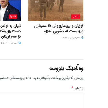
ئاسیا
ئاسیا
کوژران و برینداربوونی 15 سەربازی
ئێران بە توندی
زایۆنیست لە باشوری غەززە
دەستدرێژییەکا
بۆ سەر لوبنان 
حوزه‌یران 6, 2025
حوزه‌یران 6, 2025
وەڵامێک بنووسە
پۆستی ئەلیکترۆنییەکەت بڵاوناکرێتەوە.
خانە پێویستەکان دەستنی
لێدوان
*