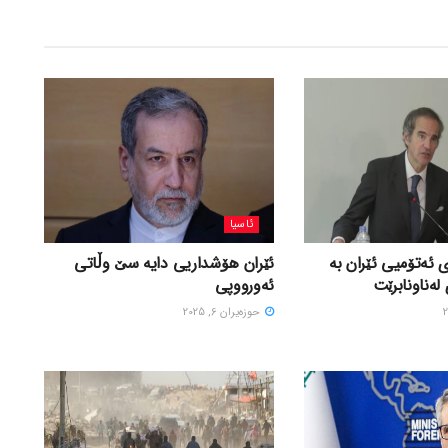
ئاسیا
 ئەتۆمیی ئێران بە
ئێران هۆشداریی دایە سێ وڵاتی
لەناونابرێت
ئەورووپی
حوزه‌یران 6, 2025