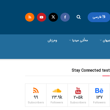
فارسی
یهان
مەڵتی میدیا
وەرزش
Stay Connected test
99
23.9k
205k
137
Subscribers
Followers
Subscribers
Followers