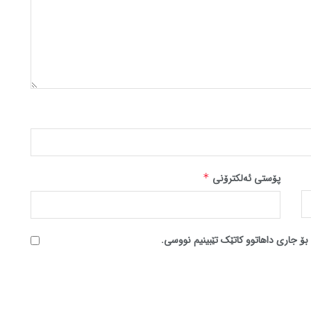
پۆستی ئەلکترۆنی
*
بۆ جاری داهاتوو کاتێک تێبینیم نووسی.