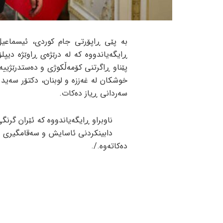
بە پێی ڕاپۆرتی جام کوردی، ئیسماعیل
ڕایگەیاندووە کە لە درێژەی ڕاوێژە دیپل
پێناو ڕاگرتنی کۆمەڵکوژی و دەستدرێژییە
سەردانی ڕیاز دەکات.
ناوبراو ڕایگەیاندووە کە ئێران گرنگ
دابینکردنی ئاسایش و سەقامگیری و 
دەکاتەوە./.