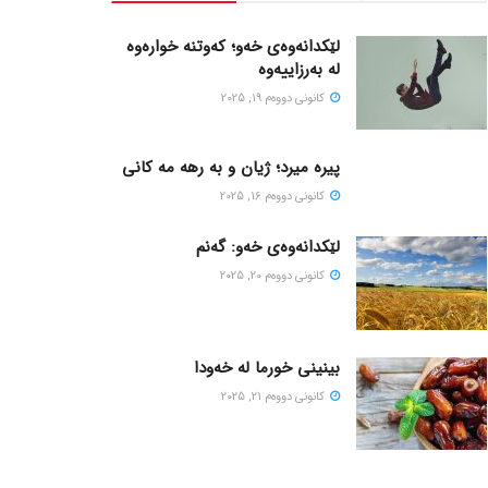
لێکدانەوەی خەو؛ کەوتنە خوارەوە
لە بەرزاییەوە
كانونی دووه‌م 19, 2025
پیره میرد؛ ژیان و به رهه مه کانی
كانونی دووه‌م 16, 2025
لێکدانەوەی خەو: گەنم
كانونی دووه‌م 20, 2025
بینینی خورما لە خەودا
كانونی دووه‌م 21, 2025