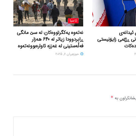
ئاسیا
 ئیدانەی
نەتەوە یەکگرتووەکان: لە سێ مانگی
نی ڕژێمی زایۆنیستی
ڕابردوودا زیاتر لە 640 هەزار
دەکات
فەڵەستینی لە غەززە ئاوارەبوونەتەوە
حوزه‌یران 6, 2025
شانکراون بە
*