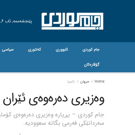
پێنجشەممە, ئاب 6, 2026
جام کوردی
ئابووری
کەلتوری
سیاسی
گۆڤاره‌کان
Home
جیهان
ئاسیا
وەزیری دەرەوەی ئێران
جام کوردی – بڕیارە وەزیری دەرەوەی کۆمار
سەردانێکی فەرمی بگاتە سعوودیە.