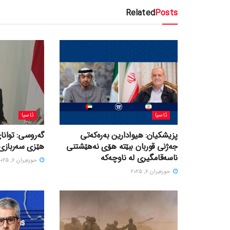
Related
Posts
ئاسیا
ئاسیا
پزیشکیان: هیوادارین بەرەکەتی
گەروسی: توانای
جەژنی قوربان ببێتە هۆی نەهێشتنی
هێزی سەربازی 
ناسەقامگیری لە ناوچەکە
حوزه‌یران 6, 2025
حوزه‌یران 6, 2025