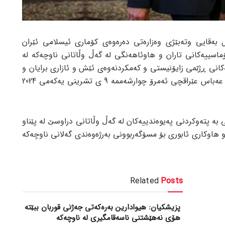
 بەقایی وتەبێژی وەزارەتی دەرەوەی کۆماری ئیسلامی ئێران
ۆماسییەکانی تاران و هاوئاهەنگی لە گەڵ وڵاتانی ناوچەکە لە
کانی ڕژێمی زایۆنیستی و کەمکردنەوەی ئێش و ئازاری برایان و
خوشکان لە غەززە و لوبنان، دکتۆر سەید عەباس عێراقچی ئەمرۆ چوارشەممە 9 ی تشرینی یەکەمی 2024
ی بە پتەوکردنی پەیوەندییەکان لە گەڵ وڵاتانی دراوسێ لە پێناو
هاوکاری ئابوری بۆ مسۆگەربوونی بەرژەوەندی گەلانی ناوچەکە
Related
Posts
پزیشکیان: هیوادارین بەرەکەتی جەژنی قوربان ببێتە
هۆی نەهێشتنی ناسەقامگیری لە ناوچەکە