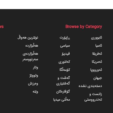
ws
Browse by Category
ئابووری
ڕاپۆرت
نوێترین هەواڵ
ئاسیا
سیاسی
هەڵبژاردە
ئەفریقا
ڤیدیۆ
هەڵبژاردەی
سەرنووسەر
ئەمریکا
کەلتوری
وتار
ئەورووپا
کۆمەڵگا
وتووێژ
جیهان
گه‌شت و
گه‌شتیاری
وەرزش
دسته‌بندی نشده
گۆڤاره‌کان
وێنە
زانست و
تەندرووستی
مەڵتی میدیا