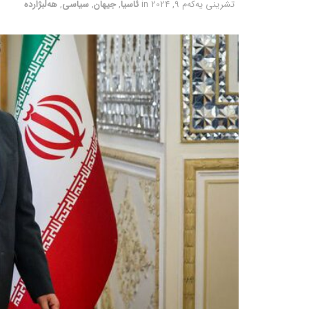
تشرینی یه‌كه‌م 9, 2024
in
ئاسیا
,
جیهان
,
سیاسی
,
هەڵبژاردە