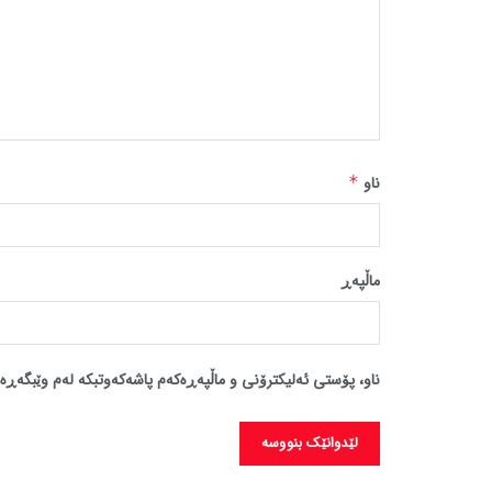
ناو
*
ماڵپه‌ڕ
ناو، پۆستی ئەلیکترۆنی و ماڵپەڕەکەم پاشەکەوتبکە لەم وێبگەڕە 