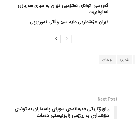
گەروسی: توانای ئەتۆمیی ئێران بە هێزی سەربازی
لەناونابرێت
ئێران هۆشداریی دایە سێ وڵاتی ئەورووپی
غەززە
لوبنان
Next Post
ڕاوێژکارێکی فەرماندەی سوپای پاسداران بە توندی
هۆشداری بە ڕژێمی زایۆنیستی دەدات