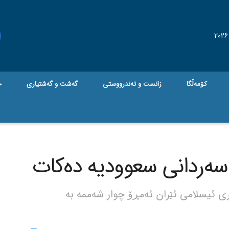
کۆمەڵگا
زانست و تەندرووستی
گه‌شت و گه‌شتیاری
ج
 سەردانی سعوودیە دەکات
ی ئیسلامی ئێران ئەمڕۆ چوار شەممە بە