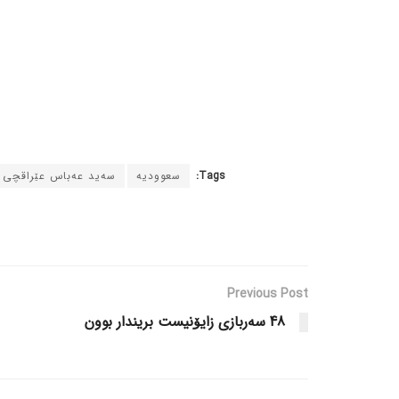
Tags:
سعوودیە
سەید عەباس عێراقچی
Previous Post
48 سەربازی زایۆنیست بریندار بوون