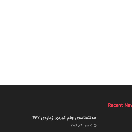
Recent Ne
هەفتەنامەی جام کوردی ژمارەی 432
ته‌مموز 28, 2026