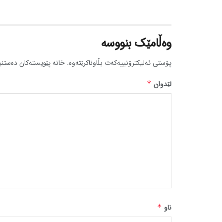
وەڵامێک بنووسە
پۆستی ئەلیکترۆنییەکەت بڵاوناکرێتەوە.
خانە پێویستەکان دەستنی
لێدوان
*
ناو
*