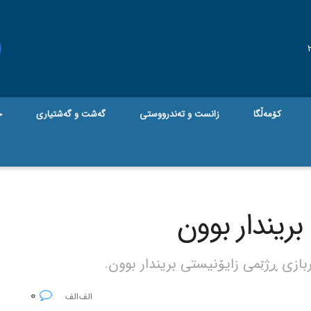
کۆمەڵگا
زانست و تەندرووستی
گه‌شت و گه‌شتیاری
ج
0