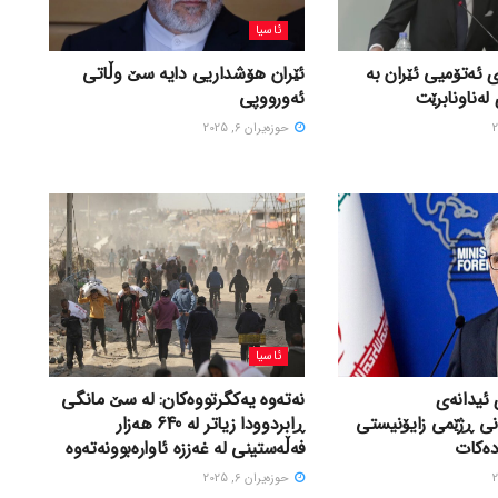
ئاسیا
 ئەتۆمیی ئێران بە
ئێران هۆشداریی دایە سێ وڵاتی
لەناونابرێت
ئەورووپی
حوزه‌یران 6, 2025
ئاسیا
 ئیدانەی
نەتەوە یەکگرتووەکان: لە سێ مانگی
نی ڕژێمی زایۆنیستی
ڕابردوودا زیاتر لە 640 هەزار
دەکات
فەڵەستینی لە غەززە ئاوارەبوونەتەوە
حوزه‌یران 6, 2025