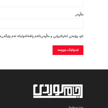
ماڵپه‌ڕ
ناو، پۆستی ئەلیکترۆنی و ماڵپەڕەکەم پاشەکەوتبکە لەم وێبگەڕە 