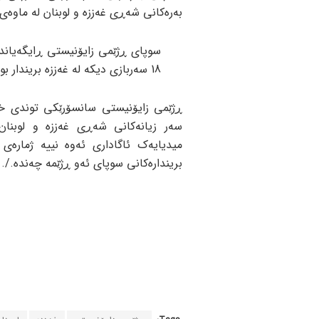
بەرەکانی شەڕی غەززە و لوبنان لە ماوەی 24 کاتژمێری ڕابردوودا بڵاو کردەوە
18 سەربازی دیکە لە غەززە بریندار بوون کە ڕەوشی تەندرووستی 7 کەس لەوان ناجێگیرە.
ڕژێمی زایۆنیستی سانسۆرێکی توندی خ
سەر زیانەکانی شەڕی غەززە و لوبنا
میدیایەک ئاگاداری ئەوە نییە ژمارەی 
بریندارەکانی سوپای ئەو ڕژێمە چەندە./.