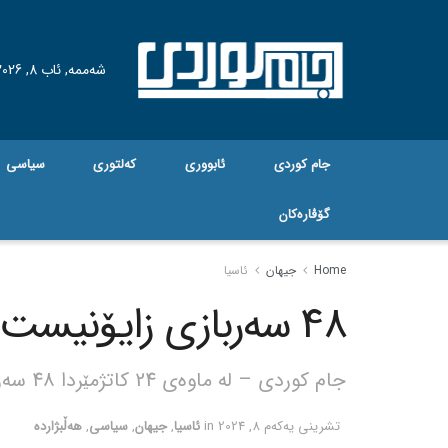
شەممە, ئاب 8, 2026
جام کوردی
ئابووری
کەلتوری
سیاسی
گۆڤاره‌کان
Home
جیهان
ئاسیا
48 سەربازی زایۆنیست بریندار بوون
جام کوردی – لە ماوەی 24 کاتژمێردا 48 سەربازی ڕژێمی زایۆنیستی بریندار بوون.
تشرینی یه‌كه‌م 8, 2024
in
ئاسیا
,
جیهان
,
سیاسی
,
هەڵبژاردە