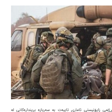
می زایۆنیستی ئاماری تایبەت بە سەربازە بریندارەکانی لە