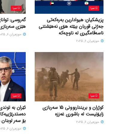
ئاسیا
ئاسیا
پزیشکیان: هیوادارین بەرەکەتی
گەروسی: توانای
جەژنی قوربان ببێتە هۆی نەهێشتنی
هێزی سەربازی 
ناسەقامگیری لە ناوچەکە
حوزه‌یران 6, 2025
حوزه‌یران 6, 2025
ئاسیا
ئاسیا
کوژران و برینداربوونی 15 سەربازی
ئێران بە توندی
زایۆنیست لە باشوری غەززە
دەستدرێژییەکا
بۆ سەر لوبنان 
حوزه‌یران 6, 2025
حوزه‌یران 6, 2025