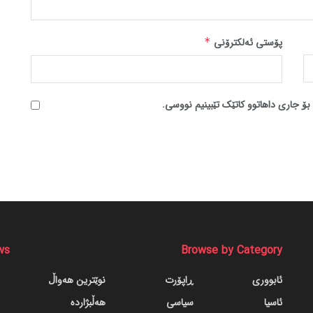
پۆستی ئەلکترۆنی
*
بۆ جاری داهاتوو کاتێک تێبینیم نووسی.
ws
Browse by Category
ئابووری
ڕاپۆرت
نوێترین هەواڵ
ئاسیا
سیاسی
هەڵبژاردە