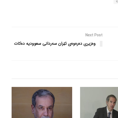
ن
Next Post
وەزیری دەرەوەی ئێران سەردانی سعوودیە دەکات