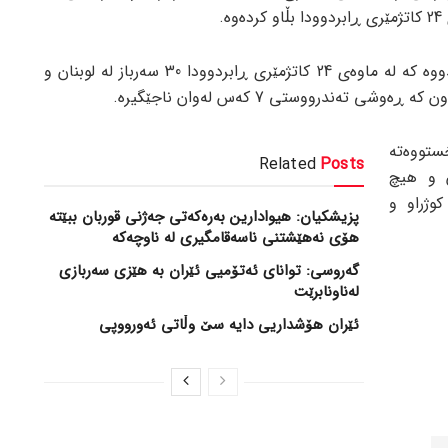
.
سوپای ڕژێمی زایۆنیستی ڕایگەیاندووە کە لە ماوەی 24 کاتژمێری ڕابردوودا 30 سەرباز لە لوبنان و
ستووەتە
Related
Posts
ن و هیچ
کوژراو و
پزیشکیان: هیوادارین بەرەکەتی جەژنی قوربان ببێتە
هۆی نەهێشتنی ناسەقامگیری لە ناوچەکە
گەروسی: توانای ئەتۆمیی ئێران بە هێزی سەربازی
لەناونابرێت
ئێران هۆشداریی دایە سێ وڵاتی ئەورووپی