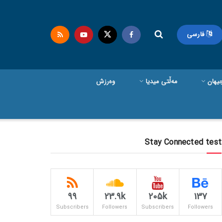
فارسی
یهان
مەڵتی میدیا
وەرزش
Stay Connected test
99
23.9k
205k
137
Subscribers
Followers
Subscribers
Followers