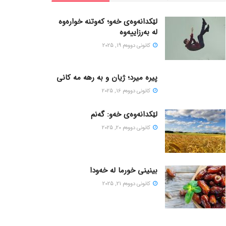
لێکدانەوەی خەو؛ کەوتنە خوارەوە
لە بەرزاییەوە
كانونی دووه‌م 19, 2025
پیره میرد؛ ژیان و به رهه مه کانی
كانونی دووه‌م 16, 2025
لێکدانەوەی خەو: گەنم
كانونی دووه‌م 20, 2025
بینینی خورما لە خەودا
كانونی دووه‌م 21, 2025