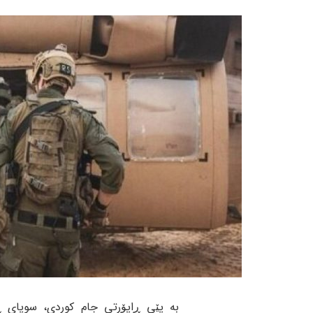
بە پێی ڕاپۆرتی جام کوردی، سوپای ڕژێ