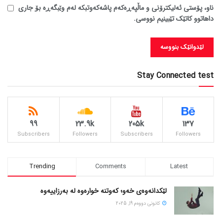
ناو، پۆستی ئەلیکترۆنی و ماڵپەڕەکەم پاشەکەوتبکە لەم وێبگەڕە بۆ جاری
داهاتوو کاتێک تێبینیم نووسی.
Stay Connected test
99
23.9k
205k
137
Subscribers
Followers
Subscribers
Followers
Trending
Comments
Latest
لێکدانەوەی خەو؛ کەوتنە خوارەوە لە بەرزاییەوە
كانونی دووه‌م 19, 2025