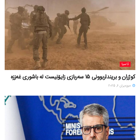
ئاسیا
کوژران و برینداربوونی 15 سەربازی زایۆنیست لە باشوری غەززە
حوزه‌یران 6, 2025