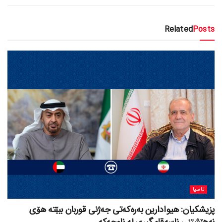
Related
Posts
ئاسیا
پزیشکیان: هیوادارین بەرەکەتی جەژنی قوربان ببێتە هۆی
نەهێشتنی ناسەقامگیری لە ناوچەکە