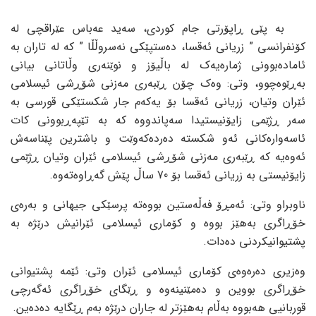
بە پێی ڕاپۆرتی جام کوردی، سەید عەباس عێراقچی لە
کۆنفرانسی ” زریانی ئەقسا، دەستپێکی نەسروڵڵا ” کە لە تاران بە
ئامادەبوونی ژمارەیەک لە باڵیۆز و نوێنەری وڵاتانی بیانی
بەڕێوەچوو، وتی: وەک چۆن ڕێبەری مەزنی شۆڕشی ئیسلامی
ئێران وتیان، زریانی ئەقسا بۆ یەکەم جار شکستێکی قورسی بە
سەر ڕژێمی زایۆنیستیدا سەپاندووە کە بە تێپەڕبوونی کات
ئاسەوارەکانی ئەو شکستە دەردەکەوێت و باشترین پێناسەش
ئەوەیە کە ڕێبەری مەزنی شۆڕشی ئیسلامی ئێران وتیان ڕژێمی
زایۆنیستی بە زریانی ئەقسا بۆ 70 ساڵ پێش گەڕاوەتەوە.
ناوبراو وتی: ئەمڕۆ فەڵەستین بووەتە پرسێکی جیهانی و بەرەی
خۆڕاگری بەهێز بووە و کۆماری ئیسلامی ئێرانیش درێژە بە
پشتیوانیکردنی دەدات.
وەزیری دەرەوەی کۆماری ئیسلامی ئێران وتی: ئێمە پشتیوانی
خۆڕاگری بووین و دەمێنینەوە و ڕێگای خۆڕاگری ئەگەرچی
قوربانیی هەبووە بەڵام بەهێزتر لە جاران درێژە بەم ڕێگایە دەدەین.