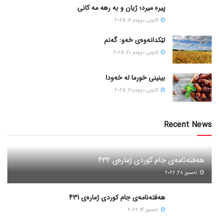
پیره میرد؛ ژیان و به رهه مه کانی
كانونی دووه‌م 16, 2025
لێکدانەوەی خەو: گەنم
كانونی دووه‌م 20, 2025
بینینی خورما لە خەودا
كانونی دووه‌م 21, 2025
Recent News
هەفتەنامەی جام کوردی ژمارەی 432
ته‌مموز 28, 2026
هەفتەنامەی جام کوردی ژمارەی 431
ته‌مموز 14, 2026