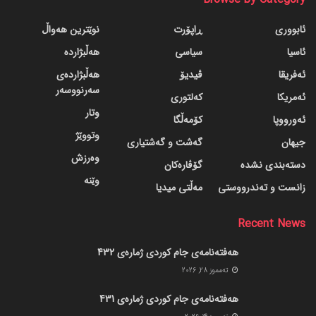
ئابووری
ڕاپۆرت
نوێترین هەواڵ
ئاسیا
سیاسی
هەڵبژاردە
ئەفریقا
ڤیدیۆ
هەڵبژاردەی
سەرنووسەر
ئەمریکا
کەلتوری
وتار
ئەورووپا
کۆمەڵگا
وتووێژ
جیهان
گه‌شت و گه‌شتیاری
وەرزش
دسته‌بندی نشده
گۆڤاره‌کان
وێنە
زانست و تەندرووستی
مەڵتی میدیا
Recent News
هەفتەنامەی جام کوردی ژمارەی 432
ته‌مموز 28, 2026
هەفتەنامەی جام کوردی ژمارەی 431