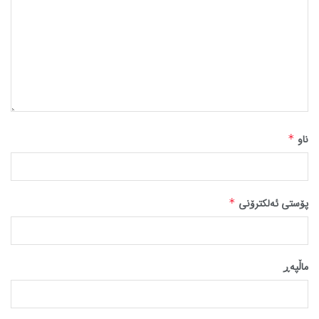
ناو
*
پۆستی ئەلکترۆنی
*
ماڵپه‌ڕ