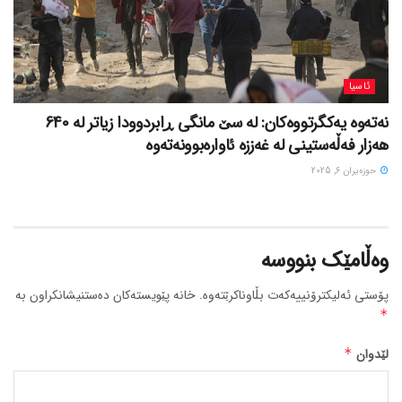
ئاسیا
نەتەوە یەکگرتووەکان: لە سێ مانگی ڕابردوودا زیاتر لە 640
هەزار فەڵەستینی لە غەززە ئاوارەبوونەتەوە
حوزه‌یران 6, 2025
وەڵامێک بنووسە
پۆستی ئەلیکترۆنییەکەت بڵاوناکرێتەوە.
خانە پێویستەکان دەستنیشانکراون بە
*
لێدوان
*