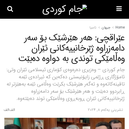
Home
جیهان
ئاسیا
عێراقچی: هەر هێرشێک بۆ سەر
دامەزراوە ژێرخانییەکانی ئێران
وەڵامێکی توندی بە دواوە دەبێت
جام کوردی – وەزیری دەرەوەی کۆماری ئیسلامی ئێران وتی:
ئامۆژگاری ڕژێمی زایۆنیستی دەکەین کە ئیرادەی ئێمە
تاقینەکاتەوە و ئەگەر هێرشێک بکرێت وەڵامی ئێمە بەهێزتر لە
ڕابردوو دەبێت و هەر هێرشێک بۆ سەر دامەزراوە
ژێرخانییەکانی ئێران ڕوبەڕوی وەڵامێکی توند دەبێتەوە.
تشرینی یه‌كه‌م 8, 2024