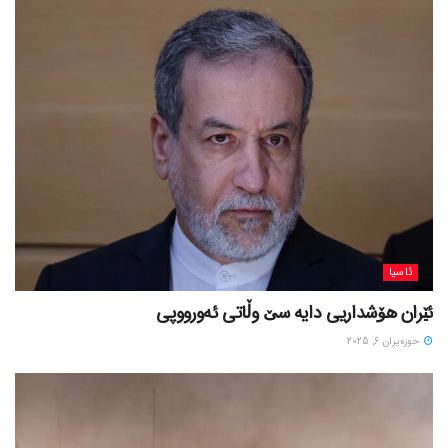
ئاسیا
ئێران هۆشداریی دایە سێ وڵاتی ئەورووپی
حوزه‌یران 6, 2025