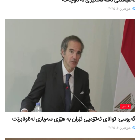
حوزه‌یران 6, 2025
ئاسیا
گەروسی: توانای ئەتۆمیی ئێران بە هێزی سەربازی لەناونابرێت
حوزه‌یران 6, 2025