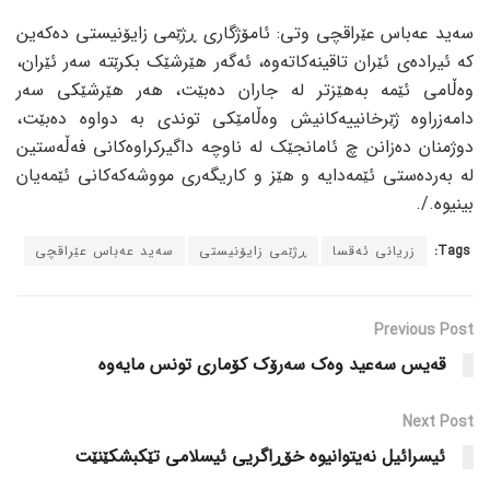
سەید عەباس عێراقچی وتی: ئامۆژگاری ڕژێمی زایۆنیستی دەکەین
کە ئیرادەی ئێران تاقینەکاتەوە، ئەگەر هێرشێک بکرێتە سەر ئێران،
وەڵامی ئێمە بەهێزتر لە جاران دەبێت، هەر هێرشێکی سەر
دامەزراوە ژێرخانییەکانیش وەڵامێکی توندی بە دواوە دەبێت،
دوژمنان دەزانن چ ئامانجێک لە ناوچە داگیرکراوەکانی فەڵەستین
لە بەردەستی ئێمەدایە و هێز و کاریگەری مووشەکەکانی ئێمەیان
بینیوە./.
Tags:
زریانی ئەقسا
ڕژێمی زایۆنیستی
سەید عەباس عێراقچی
Previous Post
قەیس سەعید وەک سەرۆک کۆماری تونس مایەوە
Next Post
ئیسرائیل نەیتوانیوە خۆڕاگریی ئیسلامی تێکبشکێنێت