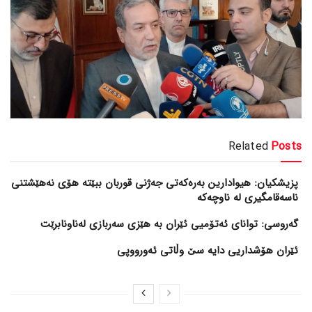
Related
Posts
پزیشکیان: هیوادارین بەرەکەتی جەژنی قوربان ببێتە هۆی نەهێشتنی
ناسەقامگیری لە ناوچەکە
گەروسی: توانای ئەتۆمیی ئێران بە هێزی سەربازی لەناونابرێت
ئێران هۆشداریی دایە سێ وڵاتی ئەورووپی