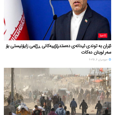
ئاسیا
ئێران بە توندی ئیدانەی دەستدرێژییەکانی ڕژێمی زایۆنیستی بۆ
سەر لوبنان دەکات
حوزه‌یران 6, 2025