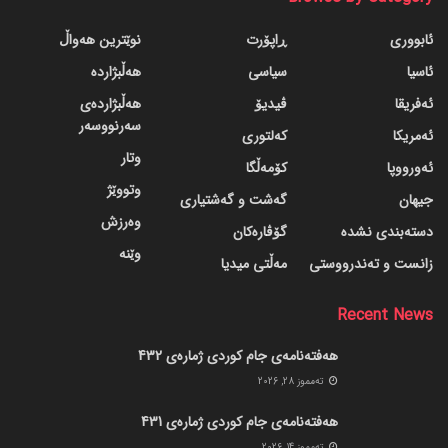
ئابووری
ڕاپۆرت
نوێترین هەواڵ
ئاسیا
سیاسی
هەڵبژاردە
ئەفریقا
ڤیدیۆ
هەڵبژاردەی
سەرنووسەر
ئەمریکا
کەلتوری
وتار
ئەورووپا
کۆمەڵگا
وتووێژ
جیهان
گه‌شت و گه‌شتیاری
وەرزش
دسته‌بندی نشده
گۆڤاره‌کان
وێنە
زانست و تەندرووستی
مەڵتی میدیا
Recent News
هەفتەنامەی جام کوردی ژمارەی 432
ته‌مموز 28, 2026
هەفتەنامەی جام کوردی ژمارەی 431
ته‌مموز 14, 2026