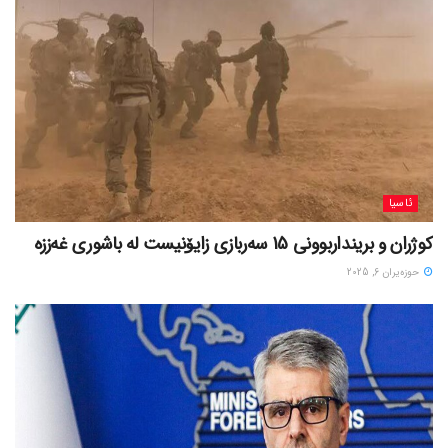
ئاسیا
کوژران و برینداربوونی 15 سەربازی زایۆنیست لە باشوری غەززە
حوزه‌یران 6, 2025