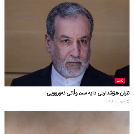
ئاسیا
ئێران هۆشداریی دایە سێ وڵاتی ئەورووپی
حوزه‌یران 6, 2025