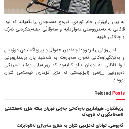
بە پێی ڕاپۆرتی جام کوردی، ئیرەج مەسجدی ڕایگەیاند کە لیوا
قائانی لە تەندرووستی تەواودایە و سەرقاڵی جێبەجێکردنی ئەرک
و چالاکی خۆیە.
لە ڕۆژانی ڕابردوودا چەندین هەواڵ و پڕوپاگەندەی دوژمنان
و بەکرێگیراوەکانی ئەوان سەبارەت بە شەهید یان برینداربوونی
لیوا قائانی لە لوبنان بڵاو کرایەوە کە زۆربەیان وەک شەڕێکی
دەروونیی ڕژێمی زایۆنیستی لە دژی کۆماری ئیسلامی ئێران
بووە./.
Related
Posts
پزیشکیان: هیوادارین بەرەکەتی جەژنی قوربان ببێتە هۆی نەهێشتنی
ناسەقامگیری لە ناوچەکە
گەروسی: توانای ئەتۆمیی ئێران بە هێزی سەربازی لەناونابرێت