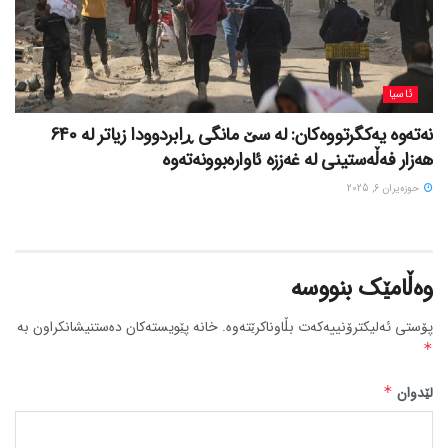
ئاسیا
نەتەوە یەکگرتووەکان: لە سێ مانگی ڕابردوودا زیاتر لە 640
هەزار فەڵەستینی لە غەززە ئاوارەبوونەتەوە
حوزه‌یران 6, 2025
وەڵامێک بنووسە
پۆستی ئەلیکترۆنییەکەت بڵاوناکرێتەوە.
خانە پێویستەکان دەستنیشانکراون بە
*
لێدوان
*