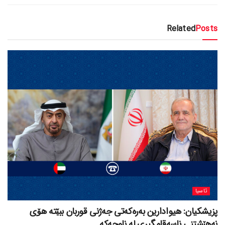
Related
Posts
ئاسیا
پزیشکیان: هیوادارین بەرەکەتی جەژنی قوربان ببێتە هۆی
نەهێشتنی ناسەقامگیری لە ناوچەکە