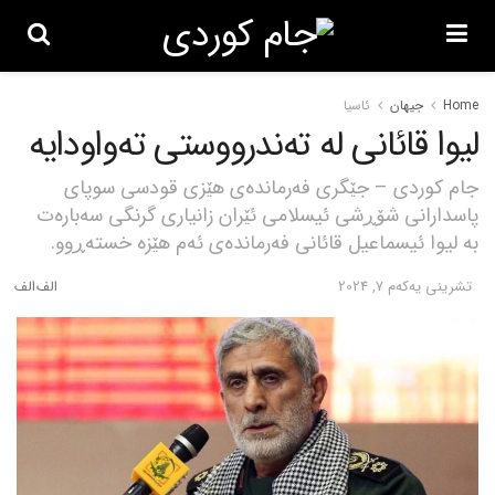
Home
جیهان
ئاسیا
لیوا قائانی لە تەندرووستی تەواودایە
جام کوردی – جێگری فەرماندەی هێزی قودسی سوپای
پاسدارانی شۆڕشی ئیسلامی ئێران زانیاری گرنگی سەبارەت
بە لیوا ئیسماعیل قائانی فەرماندەی ئەم هێزە خستەڕوو.
تشرینی یه‌كه‌م 7, 2024