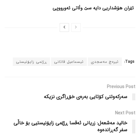
ئێران هۆشداریی دایە سێ وڵاتی ئەورووپی
Tags:
ئیرەج مەسجدی
ئیسماعیل قائانی
ڕژێمی زایۆنیستی
Previous Post
سەرکەوتنی کۆتایی بەرەی خۆڕاگری نزیکە
Next Post
خالید مەشعەل: زریانی ئەقسا ڕژێمی زایۆنیستیی بۆ خاڵی
سفر گەڕاندەوە