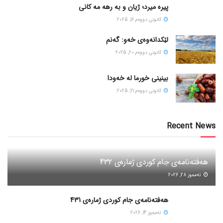
پیره میرد؛ ژیان و به رهه مه کانی
كانونی دووه‌م 16, 2025
لێکدانەوەی خەو: گەنم
كانونی دووه‌م 20, 2025
بینینی خورما لە خەودا
كانونی دووه‌م 21, 2025
Recent News
هەفتەنامەی جام کوردی ژمارەی 432
ته‌مموز 28, 2026
هەفتەنامەی جام کوردی ژمارەی 431
ته‌مموز 14, 2026