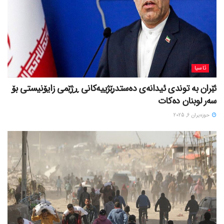
ئاسیا
ئێران بە توندی ئیدانەی دەستدرێژییەکانی ڕژێمی زایۆنیستی بۆ
سەر لوبنان دەکات
حوزه‌یران 6, 2025