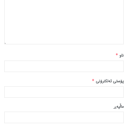
ناو
*
پۆستی ئەلکترۆنی
*
ماڵپه‌ڕ