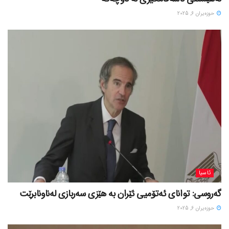
حوزه‌یران 6, 2025
ئاسیا
گەروسی: توانای ئەتۆمیی ئێران بە هێزی سەربازی لەناونابرێت
حوزه‌یران 6, 2025