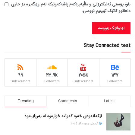
ناو، پۆستی ئەلیکترۆنی و ماڵپەڕەکەم پاشەکەوتبکە لەم وێبگەڕە بۆ جاری
داهاتوو کاتێک تێبینیم نووسی.
Stay Connected test
99
23.9k
205k
137
Subscribers
Followers
Subscribers
Followers
Trending
Comments
Latest
لێکدانەوەی خەو؛ کەوتنە خوارەوە لە بەرزاییەوە
كانونی دووه‌م 19, 2025