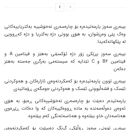
بیبەری سەوز یارمەتیدەرە بۆ چارەسەری نەخۆشییە بەکتریاییەکانی
وەک پێی وەرزشوان، بە هۆی بوونی دژە بەکتریا و دژە کەڕوویی
لە پێکهاتەکەیدا.
بیبەری سەوز بڕێکی زۆر دژە ئۆکسێنی بەهێز و ڤیتامین A و
ڤیتامین B6 و C تێدایە کە سیستەمی بەرگری جەستە بەهێز
دەکەن.
بیبەری توون یارمەتیدەرە بۆ کەمکردنەوەی ئازارەکان و هەوکردنی
ئێسک و فشەڵبوونی ئێسک و هەوکردنی جومگەی ڕۆماتیدی.
یارمەتیدەر دەبێت بۆ چارەسەری نەخۆشییەکانی ڕەبۆ، بە هۆی
ئەوەی دەوڵەمەندە بە مادە ڕووەکییەکان کە وا دەکات ڕێڕەوی
هەناسەدان خاو ببێتەوە و هەناسەتەنگی کەم ببێتەوە.
بیبەری توونی سەوز ڕۆڵێکی گرنگ دەبینێت بۆ کەمکردنەوەی