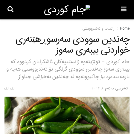
Home
زانست و تەندرووستی
چەندین سوودی سەرسوڕهێنەری
خواردنی بیبەری سەوز
جام کوردی – توێژینەوە زانستییەکان ئاشکرایان کردووە کە
بیبەری سەوز چەندین سوودی گرنگی بۆ تەندرووستی هەیە و
یارمەتیدەرە بۆ چاکبوونەوە لە چەندین نەخۆشی جیاواز.
تشرینی یه‌كه‌م 6, 2024