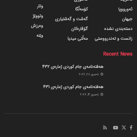
وتار
ئەورووپا
کۆمەڵگا
وتووێژ
جیهان
گه‌شت و گه‌شتیاری
وەرزش
دسته‌بندی نشده
گۆڤاره‌کان
وێنە
زانست و تەندرووستی
مەڵتی میدیا
Recent News
هەفتەنامەی جام کوردی ژمارەی 432
ته‌مموز 28, 2026
هەفتەنامەی جام کوردی ژمارەی 431
ته‌مموز 14, 2026