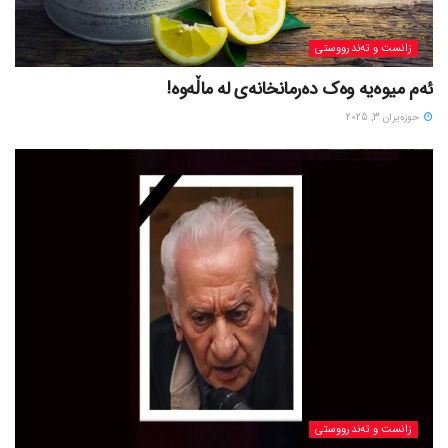
زانست و تەندرووستی
ئەم میوەیە وەک دەرمانخانەی لە ماڵەوە!
حوزه‌یران 3, 2025
زانست و تەندرووستی