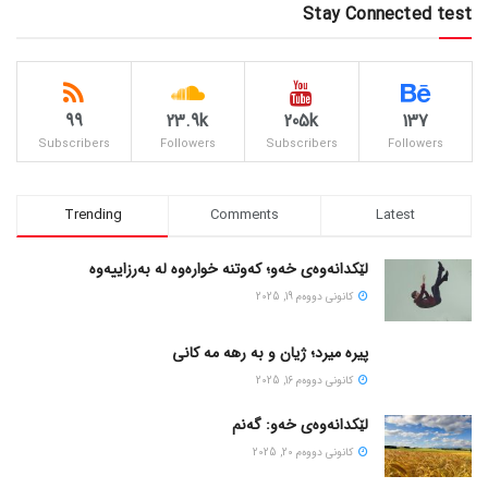
Stay Connected test
99
23.9k
205k
137
Subscribers
Followers
Subscribers
Followers
Trending
Comments
Latest
لێکدانەوەی خەو؛ کەوتنە خوارەوە لە بەرزاییەوە
كانونی دووه‌م 19, 2025
پیره میرد؛ ژیان و به رهه مه کانی
كانونی دووه‌م 16, 2025
لێکدانەوەی خەو: گەنم
كانونی دووه‌م 20, 2025