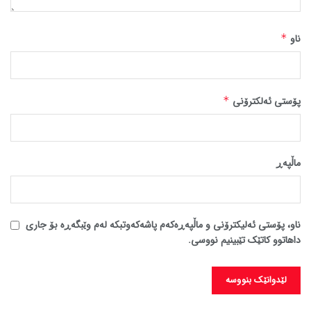
ناو
*
پۆستی ئەلکترۆنی
*
ماڵپه‌ڕ
ناو، پۆستی ئەلیکترۆنی و ماڵپەڕەکەم پاشەکەوتبکە لەم وێبگەڕە بۆ جاری
داهاتوو کاتێک تێبینیم نووسی.