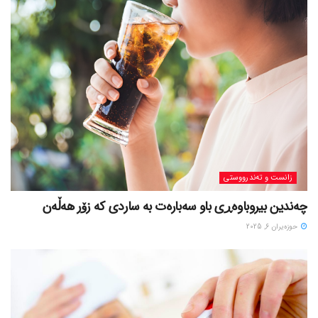
زانست و تەندرووستی
چەندین بیروباوەڕی باو سەبارەت بە ساردی کە زۆر هەڵەن
حوزه‌یران 6, 2025