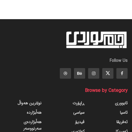
Follow Us
Browse by Category
ئابووری
ڕاپۆرت
نوێترین هەواڵ
ئاسیا
سیاسی
هەڵبژاردە
ئەفریقا
ڤیدیۆ
هەڵبژاردەی
سەرنووسەر
ئەمریکا
کەلتوری