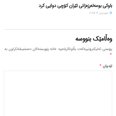
باوکی بومەلەرزەزانی ئێران کۆچی دوایی کرد
حوزه‌یران 3, 2025
وەڵامێک بنووسە
پۆستی ئەلیکترۆنییەکەت بڵاوناکرێتەوە.
خانە پێویستەکان دەستنیشانکراون بە
*
لێدوان
*