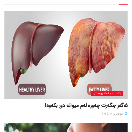
زانست و تەندرووستی
ئەگەر جگەرت چەورە لەم میوانە دور بکەوە!
حوزه‌یران 6, 2025