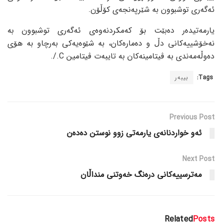
ئەگەری توشبوون بە شێرپەنجەی کۆڵۆن.
یارمەتیدەر دەبێت بۆ کەمکردنەوەی ئەگەری توشبوون بە
نەخۆشییەکانی دڵ و دەمارەکان، بە شێوەیەکی بەرچاو بە هۆی
دەوڵەمەندی بە ڤیتامینەکان بە تایبەت ڤیتامین C./.
Tags:
بیبەر
Previous Post
ئەو خواردنانەی یارمەتی زوو نوستن دەدەن
Next Post
مەترسییەکانی درەنگ خەوتنی منداڵان
Related
Posts