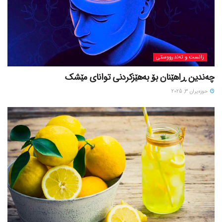
زانست و تەندرووستی
چەندین ڕاهێنان بۆ بەهێزکردنی توانای مێشک
حوزه‌یران 3, 2025