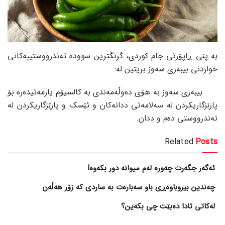
بە پێی ڕاپۆرتی جام کوردی، گرنگترین سوودە تەندرووستییەکانی
خواردنی بیبەری سەوز بریتین لە:
بیبەری سەوز بە هۆی دەوڵەمەندی بە کالسیۆم یارمەتیدەرە بۆ
پارێزگاریکردن لە سەلامەتی ددانەکان و ئێسک و پارێزگاریکردن لە
تەندرووستی دەم و ددان.
Related
Posts
ئەگەر جگەرت چەورە لەم میوانە دور بکەوە!
چەندین بیروباوەڕی باو سەبارەت بە ساردی کە زۆر هەڵەن
لەکاتی تادا دەبێت چی بکەین؟