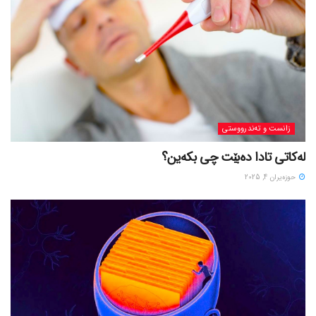
زانست و تەندرووستی
لەکاتی تادا دەبێت چی بکەین؟
حوزه‌یران 4, 2025