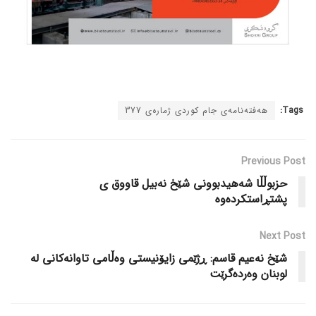
Tags:
هەفتەنامەی جام کوردی ژمارەی 377
Previous Post
حزبوڵڵا شەهیدبوونی شێخ نەبیل قاووق ی
پشتڕاستکردەوە
Next Post
شێخ نەعیم قاسم: ڕژێمی زایۆنیستی وەڵامی تاوانەکانی لە
لوبنان وەردەگرێت