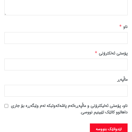
ناو
*
پۆستی ئەلکترۆنی
*
ماڵپه‌ڕ
ناو، پۆستی ئەلیکترۆنی و ماڵپەڕەکەم پاشەکەوتبکە لەم وێبگەڕە بۆ جاری
داهاتوو کاتێک تێبینیم نووسی.