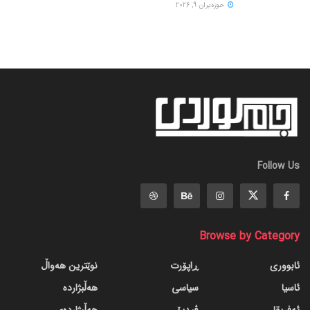
حوزه‌یران 9, 2026
Follow Us
Browse by Category
ئابووری
ڕاپۆرت
نوێترین هەواڵ
ئاسیا
سیاسی
هەڵبژاردە