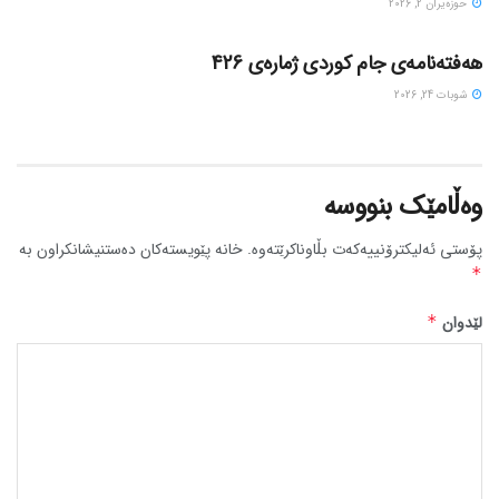
حوزه‌یران 2, 2026
گۆڤاره‌کان
هەفتەنامەی جام کوردی ژمارەی 426
شوبات 24, 2026
وەڵامێک بنووسە
پۆستی ئەلیکترۆنییەکەت بڵاوناکرێتەوە.
خانە پێویستەکان دەستنیشانکراون بە
*
لێدوان
*