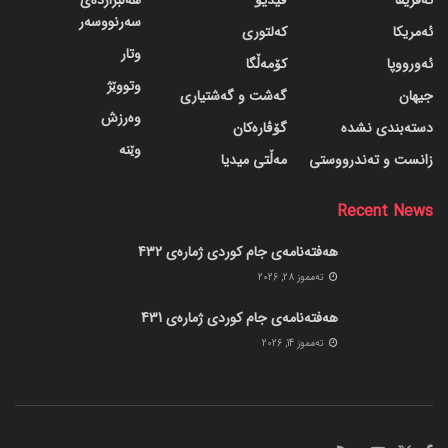
ئەفریقا
ڤیدیۆ
هەڵبژاردەی
سەرنووسەر
ئەمریکا
کەلتوری
وتار
ئەورووپا
کۆمەڵگا
وتووێژ
جیهان
گه‌شت و گه‌شتیاری
وەرزش
دسته‌بندی نشده
گۆڤاره‌کان
وێنە
زانست و تەندرووستی
مەڵتی میدیا
Recent News
هەفتەنامەی جام کوردی ژمارەی 432
ته‌مموز 28, 2026
هەفتەنامەی جام کوردی ژمارەی 431
ته‌مموز 14, 2026