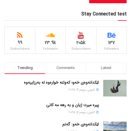
Stay Connected test
99
23.9k
205k
137
Subscribers
Followers
Subscribers
Followers
Trending
Comments
Latest
لێکدانەوەی خەو؛ کەوتنە خوارەوە لە بەرزاییەوە
كانونی دووه‌م 19, 2025
پیره میرد؛ ژیان و به رهه مه کانی
كانونی دووه‌م 16, 2025
لێکدانەوەی خەو: گەنم