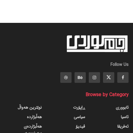
Follow Us
Browse by Category
ئابووری
ڕاپۆرت
نوێترین هەواڵ
ئاسیا
سیاسی
هەڵبژاردە
ئەفریقا
ڤیدیۆ
هەڵبژاردەی