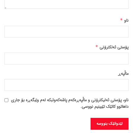
ناو
*
پۆستی ئەلکترۆنی
*
ماڵپه‌ڕ
ناو، پۆستی ئەلیکترۆنی و ماڵپەڕەکەم پاشەکەوتبکە لەم وێبگەڕە بۆ جاری
داهاتوو کاتێک تێبینیم نووسی.