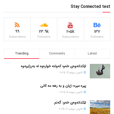
Stay Connected test
99
23.9k
205k
137
Subscribers
Followers
Subscribers
Followers
Trending
Comments
Latest
لێکدانەوەی خەو؛ کەوتنە خوارەوە لە بەرزاییەوە
كانونی دووه‌م 19, 2025
پیره میرد؛ ژیان و به رهه مه کانی
كانونی دووه‌م 16, 2025
لێکدانەوەی خەو: گەنم
كانونی دووه‌م 20, 2025