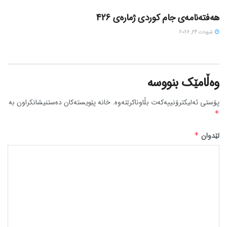
هەفتەنامەی جام کوردی ژمارەی 426
شوبات 24, 2026
وەڵامێک بنووسە
پۆستی ئەلیکترۆنییەکەت بڵاوناکرێتەوە.
خانە پێویستەکان دەستنیشانکراون بە
*
لێدوان
*