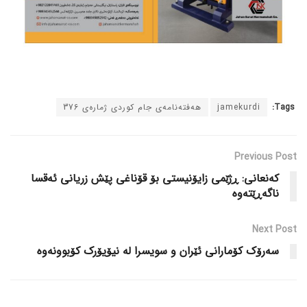
Tags:
jamekurdi
هەفتەنامەی جام کوردی ژمارەی 376
Previous Post
کەنعانی: ڕژێمی زایۆنیستی بۆ قۆناغی پێش زریانی ئەقسا
ناگەڕێتەوە
Next Post
سەرۆک کۆمارانی ئێران و سویسرا لە نیۆیۆرک کۆبوونەوە