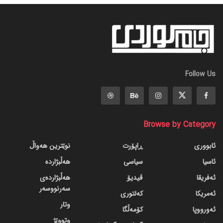
Follow Us
Browse by Category
ئابووری
ڕاپۆرت
نوێترین هەواڵ
ئاسیا
سیاسی
هەڵبژاردە
ئەفریقا
ڤیدیۆ
هەڵبژاردەی
سەرنووسەر
ئەمریکا
کەلتوری
وتار
ئەورووپا
کۆمەڵگا
وتووێژ