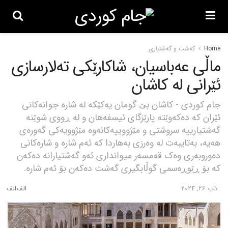
Home
گه‌شت و گه‌شتیاری
ماڵی عەباسیان، شاکارێکی تەلارسازی
ئێرانی لە کاشان
جام کوردی - کاشان بێ گومان یەکێکە لە شارە جوانەکانی
ئێران کە دەکەوێتە پارێزگای ئیسفەهان و لە ڕووی شوێنە
گەشتیارییە سروشتی و مێژووییەکانەوە مێژوویەکی گەورەی
هەیە، بەتایبەت لە وەرزی بەهاردا کە ئەم شارە و شارەکانی
دەوروبەری وەک قەمسەر میوانداری ئەو گەشتیارانە دەکەن
کە بۆ ڕێوڕەسمی گوڵابگیری گەشت دەکەن بۆ ئەم شارە.
ئاب 26, 2024