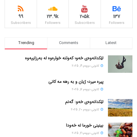
99
23.9k
205k
137
Subscribers
Followers
Subscribers
Followers
Trending
Comments
Latest
لێکدانەوەی خەو؛ کەوتنە خوارەوە لە بەرزاییەوە
كانونی دووه‌م 19, 2025
پیره میرد؛ ژیان و به رهه مه کانی
كانونی دووه‌م 16, 2025
لێکدانەوەی خەو: گەنم
كانونی دووه‌م 20, 2025
بینینی خورما لە خەودا
كانونی دووه‌م 21, 2025