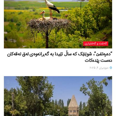
گه‌شت و گه‌شتیاری
“دەرەتفێ”، شوێنێک کە ساڵ تێیدا بە گەڕانەوەی لەق لەقەکان
دەست پێدەکات
حوزه‌یران 4, 2025