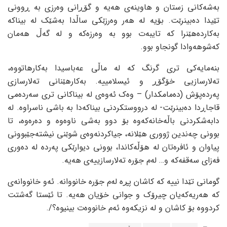
بەشەکانی زستان و هاوینەی هەیە و گۆڕانی وەرزی بە ڕوونی
تێیدا دەبینرێت. بۆیە لە هەر وەرزێکی ساڵدا بەشێک لە بیناکە
بەکاردەهێنرا کە تایبەت بوو بە وەرزەکە و لە گەڵ هەمان
کەشوهەوادا گونجاو بوو.
بنەمایەکی تری گرنگ کە لە ماڵی عەباسیدا بەکارهاتووە،
تەلارسازیی خۆگۆڕ و ئیسلامییە. بەکارهێنانی تەلارسازی
پەردەپۆش (دەمامکدار) – وەک ئەوەی لە بیناکانی تری سەردەمی
قاجاڕدا دەبینرێت- لە درووستکردنی بیناکەدا بە باشی ناسراوە. لە
دابەشکردنی باڵەخانەکەوە بۆ دوو بەشی ناوەوە و دەرەوە، تا
بوونی چەندین ژووری هێلانە، جیاکردنەوەی شوێنی نیشتەجێبوونی
پیاوان و ئافرەتان لە هۆڵەکاندا، بوونی دیوارێکی پەردە لە دەوری
فەزای سەقفەکە و… لەم جۆرە تەلارسازییەی هەیە.
گومانی تێدا نییە کە کاشان پڕە لەم جۆرە خانووانە. ئەو خانووانەی
کە هەریەکەیان چیرۆک و جوانی خۆیان هەیە. تا ئێستا گەشتت
کردووە بۆ کاشان و لە نزیکەوە ئەم خانووەت بینیوە؟/.