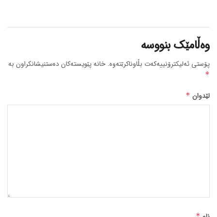
وەڵامێک بنووسە
پۆستی ئەلیکترۆنییەکەت بڵاوناکرێتەوە.
خانە پێویستەکان دەستنیشانکراون بە
*
لێدوان
*
ناو
*