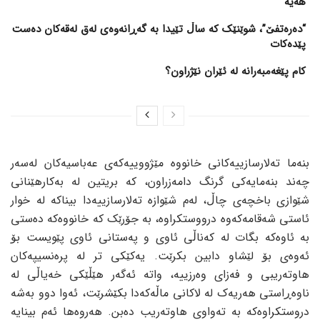
هەیە
“دەرەتفێ”، شوێنێک کە ساڵ تێیدا بە گەڕانەوەی لەق لەقەکان دەست
پێدەکات
کام پێغەمبەرانە لە ئێران نێژراون؟
بنەما تەلارسازییەکانی خانووە مێژووییەکەی عەباسیەکان لەسەر
چەند بنەمایەکی گرنگ دامەزراون، کە بریتین لە بەکارهێنانی
شێوازی باخچەی چاڵ، لەم شێوازە تەلارسازییەدا بیناکە لە خوار
ئاستی شەقامەکەوە درووستکراوە، بە جۆرێک کە خانووەکە دەستی
بە ئاوەکە بگات لە کەناڵی ئاوی و پەستانی ئاوی پێویست بۆ
ئەوەی بۆ لێشاو دابین بکرێت. یەکێکی تر لە پرەنسیپەکان
هاوتەریبی و فەزای وەرزییە، واتە ئەگەر هێڵێکی خەیاڵی لە
ناوەڕاستی هەریەک لە لاکانی ماڵەکەدا بکێشرێت، ئەوا دوو بەشە
دروستکراوەکە بە تەواوی هاوتەریب دەبن. هەروەها ئەم بینایە