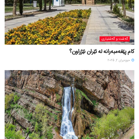
گه‌شت و گه‌شتیاری
کام پێغەمبەرانە لە ئێران نێژراون؟
حوزه‌یران 2, 2025