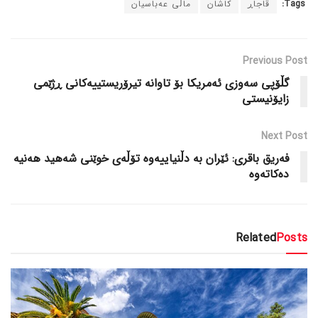
Tags:
قاجاڕ
کاشان
ماڵی عەباسیان
Previous Post
گڵۆپی سەوزی ئەمریکا بۆ تاوانە تیرۆریستییەکانی ڕژێمی
زایۆنیستی
Next Post
فەریق باقری: ئێران بە دڵنیاییەوە تۆڵەی خوێنی شەهید هەنیە
دەکاتەوە
Related
Posts