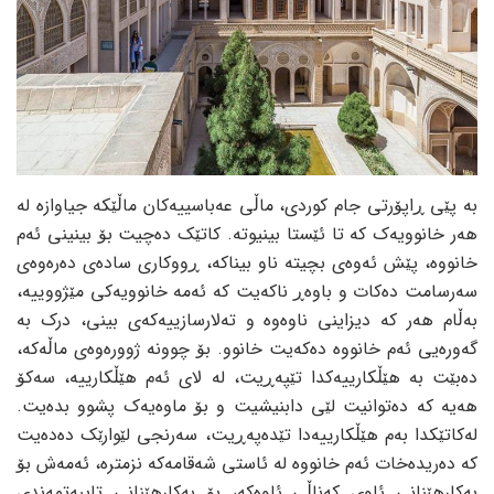
بە پێی ڕاپۆرتی جام کوردی، ماڵی عەباسییەکان ماڵێکە جیاوازە لە
هەر خانوویەک کە تا ئێستا بینیوتە. کاتێک دەچیت بۆ بینینی ئەم
خانووە، پێش ئەوەی بچیتە ناو بیناکە، ڕووکاری سادەی دەرەوەی
سەرسامت دەکات و باوەڕ ناکەیت کە ئەمە خانوویەکی مێژووییە،
بەڵام هەر کە دیزاینی ناوەوە و تەلارسازییەکەی بینی، درک بە
گەورەیی ئەم خانووە دەکەیت خانوو. بۆ چوونە ژوورەوەی ماڵەکە،
دەبێت بە هێڵکارییەکدا تێپەڕیت، لە لای ئەم هێڵکارییە، سەکۆ
هەیە کە دەتوانیت لێی دابنیشیت و بۆ ماوەیەک پشوو بدەیت.
لەکاتێکدا بەم هێڵکارییەدا تێدەپەڕیت، سەرنجی لێوارێک دەدەیت
کە دەریدەخات ئەم خانووە لە ئاستی شەقامەکە نزمترە، ئەمەش بۆ
بەکارهێنانی ئاوی کەناڵی ئاوەکە، بۆ بەکارهێنانی تایبەتمەندی