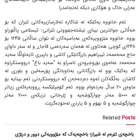
عەزلی خاک و هۆکاری دیکە ئەنجامدرا.
ئەم خانووە یەکێکە لە شاکارە تەلارسازییەکانی ئێران کە بۆ
خەڵاتی جوانترین بینای نیشتەجێبوونی ئێرانی- ئیسلامی پاڵێوراو
بووە. خانووە مێژووییەکەی عەباسیەکان لە نێوان ساڵانی ١٢٤٥ بۆ
١٢٤٨ی کۆچی هەتاوی لە هەمان سەردەمی قاجاڕ و لە سەر داوای
حاج محەممەد ئیبراهیم بازرگانێکی کاشی و باپیری ئایەتوڵڵا سەید
محەمەد عەلەوی بۆروجرودی ناسراو بە “سەید باغ” درووستکراوە
کە یەکێک بوو لە بازرگانانی بەناوبانگی پۆرسەلین و بلوری لە
کاشان. بەڵگەکان ئەوە دەردەخەن کە درووستکردنی ئەم بینایە بۆ
ماوەی ٢٠ ساڵ بەردەوام بووە. ئەم کۆمپلێکسە ڕووبەرەکەی زیاتر
لە ٥٠٠٠ مەتر چوارگۆشەیە و ژێرخانی نزیکەی ٧٠٠٠ مەتر
چوارگۆشەیە و ٥ نهۆم و ٥ یاردی لەخۆدەگرێت.
Related
Posts
باخچەی ئێرەم لە شیراز؛ باخچەیەک کە مێژوویەکی دوور و درێژی