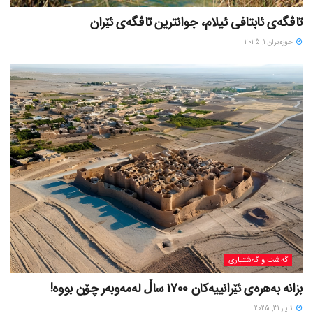
تاڤگەی ئابتافی ئیلام، جوانترین تاڤگەی ئێران
حوزه‌یران 1, 2025
گه‌شت و گه‌شتیاری
بزانه بەهرەی ئێرانییەکان 1700 ساڵ لەمەوبەر چۆن بووه!
ئایار 31, 2025