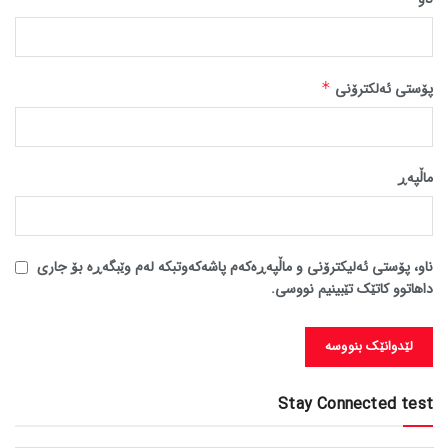
پۆستی ئەلکترۆنی
*
ماڵپه‌ڕ
ناو، پۆستی ئەلیکترۆنی و ماڵپەڕەکەم پاشەکەوتبکە لەم وێبگەڕە بۆ جاری
داهاتوو کاتێک تێبینیم نووسی.
Stay Connected test