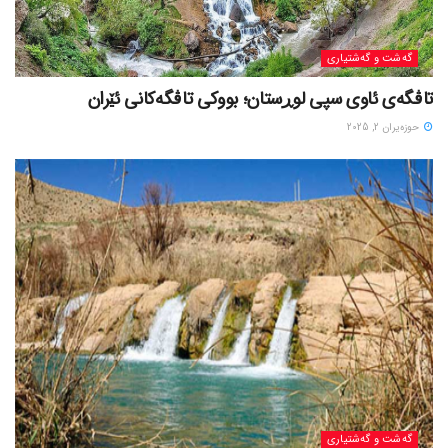
گه‌شت و گه‌شتیاری
تاڤگەی ئاوی سپی لوڕستان؛ بووکی تاڤگەکانی ئێران
حوزه‌یران 2, 2025
گه‌شت و گه‌شتیاری