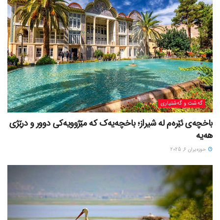
گه‌شت و گه‌شتیاری
باخچەی ئێرەم لە شیراز؛ باخچەیەک کە مێژوویەکی دوور و درێژی
هەیە
حوزه‌یران 6, 2025