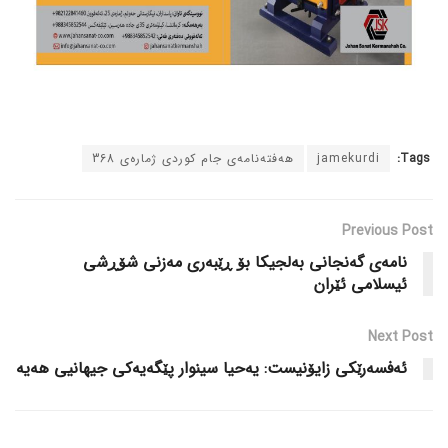
Tags:
jamekurdi
هەفتەنامەی جام کوردی ژمارەی 368
Previous Post
نامەی گەنجانی بەلجیکا بۆ ڕێبەری مەزنی شۆڕشی
ئیسلامی ئێران
Next Post
ئەفسەرێکی زایۆنیست: یەحیا سینوار پێگەیەکی جیهانیی هەیە