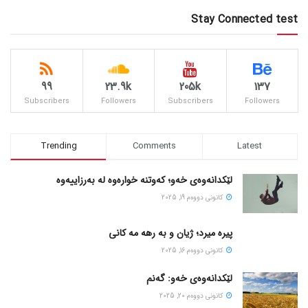
Stay Connected test
99
23.9k
205k
137
Subscribers
Followers
Subscribers
Followers
Trending
Comments
Latest
لێکدانەوەی خەو؛ کەوتنە خوارەوە لە بەرزاییەوە
كانونی دووه‌م 19, 2025
پیره میرد؛ ژیان و به رهه مه کانی
كانونی دووه‌م 16, 2025
لێکدانەوەی خەو: گەنم
كانونی دووه‌م 20, 2025