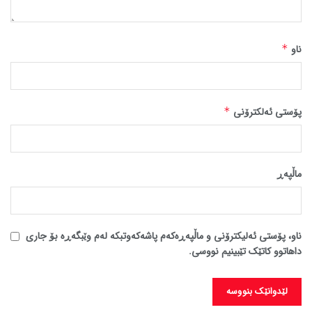
ناو
*
پۆستی ئەلکترۆنی
*
ماڵپه‌ڕ
ناو، پۆستی ئەلیکترۆنی و ماڵپەڕەکەم پاشەکەوتبکە لەم وێبگەڕە بۆ جاری
داهاتوو کاتێک تێبینیم نووسی.