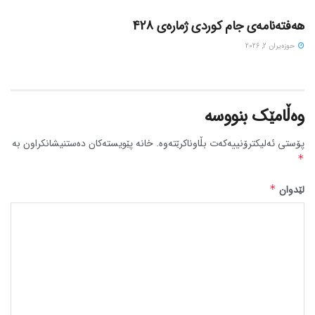
هەفتەنامەی جام کوردی ژمارەی 428
حوزه‌یران 2, 2026
وەڵامێک بنووسە
پۆستی ئەلیکترۆنییەکەت بڵاوناکرێتەوە.
خانە پێویستەکان دەستنیشانکراون بە
*
لێدوان
*