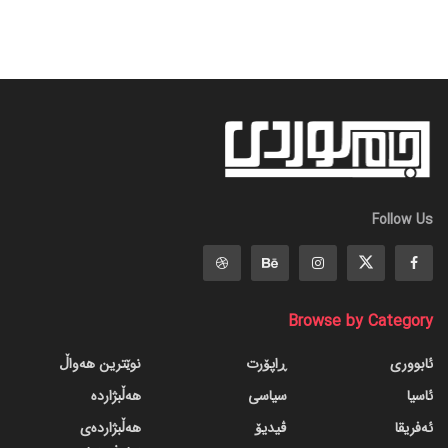
Follow Us
Browse by Category
ئابووری
ڕاپۆرت
نوێترین هەواڵ
ئاسیا
سیاسی
هەڵبژاردە
ئەفریقا
ڤیدیۆ
هەڵبژاردەی