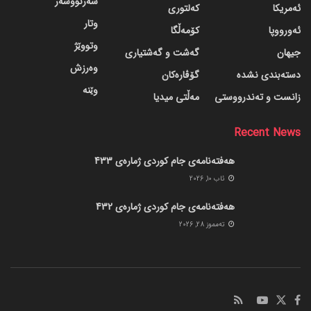
سەرنووسەر
ئەمریکا
کەلتوری
وتار
ئەورووپا
کۆمەڵگا
وتووێژ
جیهان
گه‌شت و گه‌شتیاری
وەرزش
دسته‌بندی نشده
گۆڤاره‌کان
وێنە
زانست و تەندرووستی
مەڵتی میدیا
Recent News
هەفتەنامەی جام کوردی ژمارەی 433
ئاب 10, 2026
هەفتەنامەی جام کوردی ژمارەی 432
ته‌مموز 28, 2026