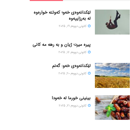
لێکدانەوەی خەو؛ کەوتنە خوارەوە
لە بەرزاییەوە
كانونی دووه‌م 19, 2025
پیره میرد؛ ژیان و به رهه مه کانی
كانونی دووه‌م 16, 2025
لێکدانەوەی خەو: گەنم
كانونی دووه‌م 20, 2025
بینینی خورما لە خەودا
كانونی دووه‌م 21, 2025