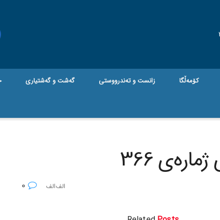
کۆمەڵگا
زانست و تەندرووستی
گه‌شت و گه‌شتیاری
ج
ارەی 366
0
Related
Posts