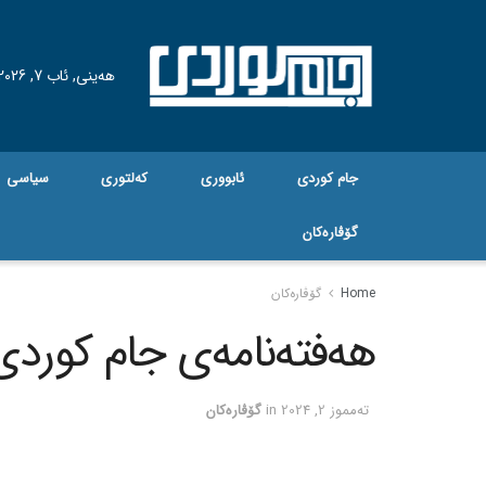
هه‌ینی, ئاب 7, 2026
جام کوردی
ئابووری
کەلتوری
سیاسی
گۆڤاره‌کان
Home
گۆڤاره‌کان
هەفتەنامەی جام کوردی ژم
ته‌مموز 2, 2024
in
گۆڤاره‌کان