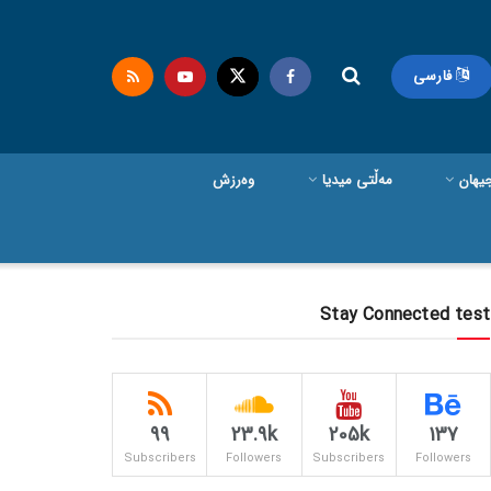
فارسی
یهان
مەڵتی میدیا
وەرزش
Stay Connected test
99
23.9k
205k
137
Subscribers
Followers
Subscribers
Followers