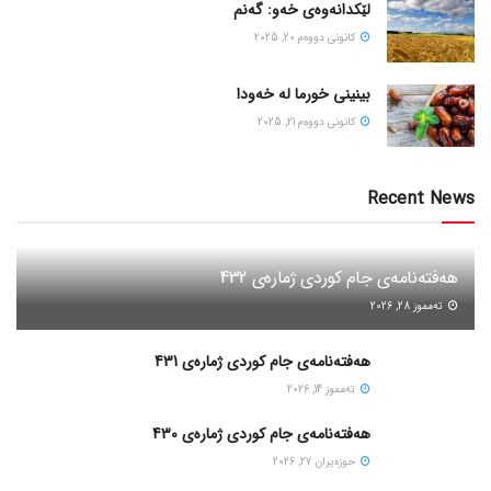
لێکدانەوەی خەو: گەنم
كانونی دووه‌م 20, 2025
بینینی خورما لە خەودا
كانونی دووه‌م 21, 2025
Recent News
هەفتەنامەی جام کوردی ژمارەی 432
ته‌مموز 28, 2026
هەفتەنامەی جام کوردی ژمارەی 431
ته‌مموز 14, 2026
هەفتەنامەی جام کوردی ژمارەی 430
حوزه‌یران 27, 2026