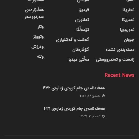
ئاسیا
سیاسی
هەڵبژاردە
ئەفریقا
ڤیدیۆ
هەڵبژاردەی
سەرنووسەر
ئەمریکا
کەلتوری
وتار
ئەورووپا
کۆمەڵگا
وتووێژ
جیهان
گه‌شت و گه‌شتیاری
وەرزش
دسته‌بندی نشده
گۆڤاره‌کان
وێنە
زانست و تەندرووستی
مەڵتی میدیا
Recent News
هەفتەنامەی جام کوردی ژمارەی 432
ته‌مموز 28, 2026
هەفتەنامەی جام کوردی ژمارەی 431
ته‌مموز 14, 2026