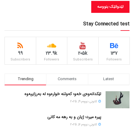
Stay Connected test
99
23.9k
205k
137
Subscribers
Followers
Subscribers
Followers
Trending
Comments
Latest
لێکدانەوەی خەو؛ کەوتنە خوارەوە لە بەرزاییەوە
كانونی دووه‌م 19, 2025
پیره میرد؛ ژیان و به رهه مه کانی
كانونی دووه‌م 16, 2025