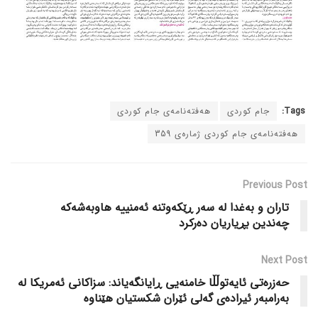
Tags:
جام کوردی
هەفتەنامەی جام کوردی
هەفتەنامەی جام کوردی ژمارەی 359
Previous Post
تاران و بەغدا لە سەر ڕێکەوتنە ئەمنییە هاوبەشەکە
چەندین بڕیاریان دەرکرد
Next Post
حەزرەتی ئایەتوڵڵا خامنەیی ڕایانگەیاند: سزاکانی ئەمریکا لە
بەرامبەر ئیرادەی گەلی ئێران شکستیان هێناوە