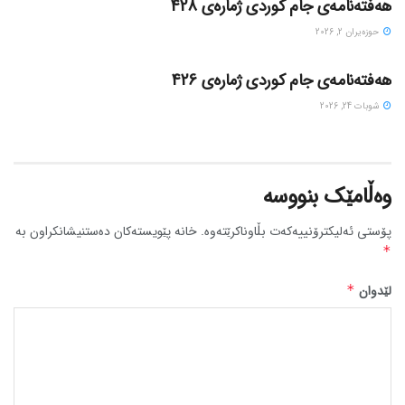
هەفتەنامەی جام کوردی ژمارەی 428
حوزه‌یران 2, 2026
گۆڤاره‌کان
هەفتەنامەی جام کوردی ژمارەی 426
شوبات 24, 2026
وەڵامێک بنووسە
پۆستی ئەلیکترۆنییەکەت بڵاوناکرێتەوە.
خانە پێویستەکان دەستنیشانکراون بە
*
لێدوان
*