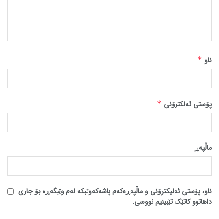
ناو
*
پۆستی ئەلکترۆنی
*
ماڵپه‌ڕ
ناو، پۆستی ئەلیکترۆنی و ماڵپەڕەکەم پاشەکەوتبکە لەم وێبگەڕە بۆ جاری
داهاتوو کاتێک تێبینیم نووسی.