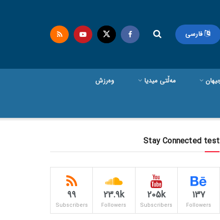
فارسی
یهان
مەڵتی میدیا
وەرزش
Stay Connected test
99
23.9k
205k
137
Subscribers
Followers
Subscribers
Followers