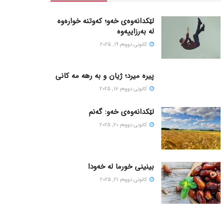
لێکدانەوەی خەو؛ کەوتنە خوارەوە
لە بەرزاییەوە
كانونی دووه‌م 19, 2025
پیره میرد؛ ژیان و به رهه مه کانی
كانونی دووه‌م 16, 2025
لێکدانەوەی خەو: گەنم
كانونی دووه‌م 20, 2025
بینینی خورما لە خەودا
كانونی دووه‌م 21, 2025