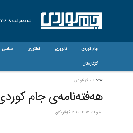
شەممە, ئاب 8, 2026
جام کوردی
ئابووری
کەلتوری
سیاسی
گۆڤاره‌کان
Home
گۆڤاره‌کان
هەفتەنامەی جام کوردی ژم
شوبات 13, 2024
in
گۆڤاره‌کان