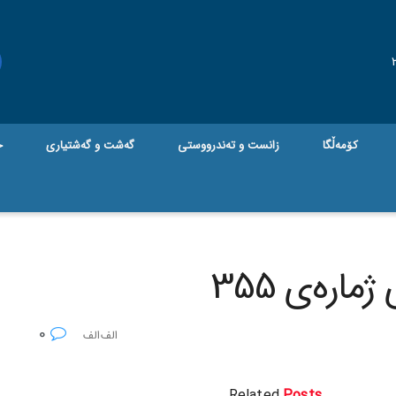
کۆمەڵگا
زانست و تەندرووستی
گه‌شت و گه‌شتیاری
ج
ارەی 355
0
Related
Posts