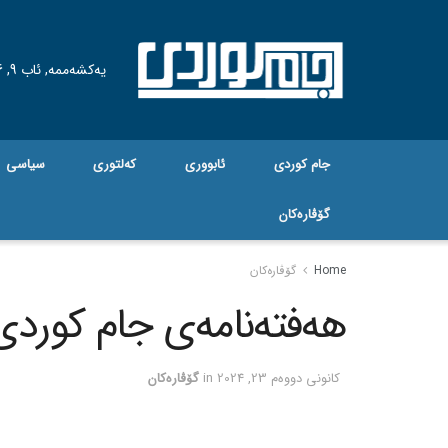
یەکشەممە, ئاب 9, 2026
جام کوردی
ئابووری
کەلتوری
سیاسی
گۆڤاره‌کان
Home
گۆڤاره‌کان
هەفتەنامەی جام کوردی ژم
كانونی دووه‌م 23, 2024
in
گۆڤاره‌کان