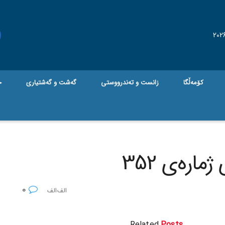
کۆمەڵگا
زانست و تەندرووستی
گه‌شت و گه‌شتیاری
ج
ارەی 352
0
Related
Posts