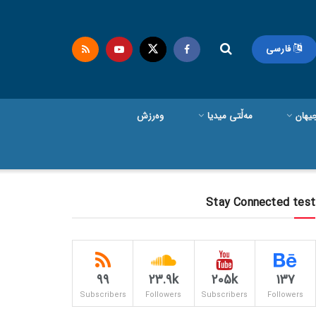
فارسی
یهان
مەڵتی میدیا
وەرزش
Stay Connected test
99
23.9k
205k
137
Subscribers
Followers
Subscribers
Followers