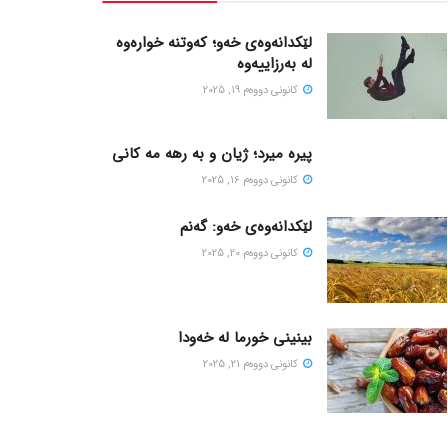
لێکدانەوەی خەو؛ کەوتنە خوارەوە
لە بەرزاییەوە
كانونی دووه‌م 19, 2025
پیره میرد؛ ژیان و به رهه مه کانی
كانونی دووه‌م 16, 2025
لێکدانەوەی خەو: گەنم
كانونی دووه‌م 20, 2025
بینینی خورما لە خەودا
كانونی دووه‌م 21, 2025