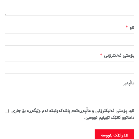
ناو
*
پۆستی ئەلکترۆنی
*
ماڵپه‌ڕ
ناو، پۆستی ئەلیکترۆنی و ماڵپەڕەکەم پاشەکەوتبکە لەم وێبگەڕە بۆ جاری
داهاتوو کاتێک تێبینیم نووسی.