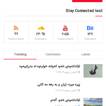
Stay Connected test
99
23.9k
205k
137
Subscribers
Followers
Subscribers
Followers
Trending
Comments
Latest
لێکدانەوەی خەو؛ کەوتنە خوارەوە لە بەرزاییەوە
كانونی دووه‌م 19, 2025
پیره میرد؛ ژیان و به رهه مه کانی
كانونی دووه‌م 16, 2025
لێکدانەوەی خەو: گەنم