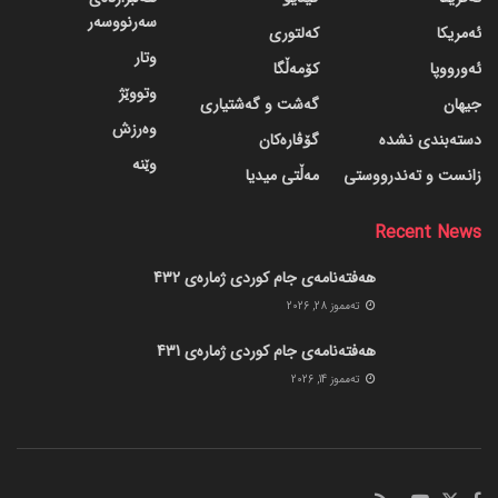
سەرنووسەر
ئەمریکا
کەلتوری
وتار
ئەورووپا
کۆمەڵگا
وتووێژ
جیهان
گه‌شت و گه‌شتیاری
وەرزش
دسته‌بندی نشده
گۆڤاره‌کان
وێنە
زانست و تەندرووستی
مەڵتی میدیا
Recent News
هەفتەنامەی جام کوردی ژمارەی 432
ته‌مموز 28, 2026
هەفتەنامەی جام کوردی ژمارەی 431
ته‌مموز 14, 2026