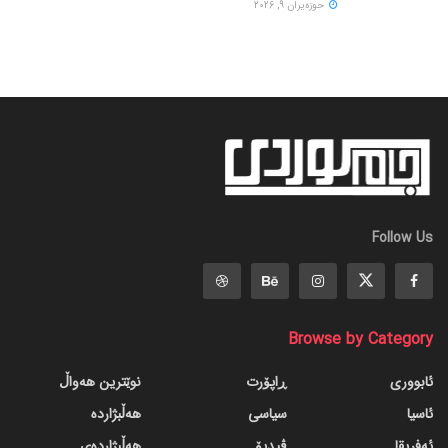
حوزه‌یران 9, 2026
Follow Us
Browse by Category
ئابووری
ڕاپۆرت
نوێترین هەواڵ
ئاسیا
سیاسی
هەڵبژاردە
ئەفریقا
ڤیدیۆ
هەڵبژاردەی