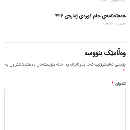
حوزه‌یران 2, 2026
گۆڤاره‌کان
هەفتەنامەی جام کوردی ژمارەی 426
شوبات 24, 2026
وەڵامێک بنووسە
پۆستی ئەلیکترۆنییەکەت بڵاوناکرێتەوە.
خانە پێویستەکان دەستنیشانکراون بە
*
لێدوان
*