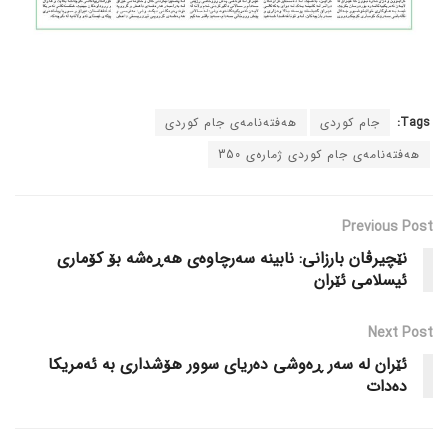
Tags:
جام کوردی
هەفتەنامەی جام کوردی
هەفتەنامەی جام کوردی ژمارەی 350
Previous Post
نێچیرڤان بارزانی: نابینە سەرچاوەی هەڕەشە بۆ کۆماری
ئیسلامی ئێران
Next Post
ئێران لە سەر ڕەوشی دەریای سوور هۆشداری بە ئەمریکا
دەدات