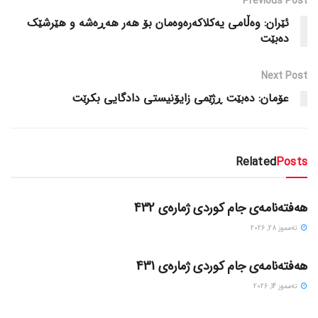
Previous Post
ئێران: وەڵامی یەکلاکەرەوەمان بۆ هەر هەڕەشە و هێرشێک
دەبێت
Next Post
عۆمان: دەبێت ڕژێمی زایۆنیستی دادگایی بکرێت
Related
Posts
گۆڤاره‌کان
هەفتەنامەی جام کوردی ژمارەی 432
ته‌مموز 28, 2026
گۆڤاره‌کان
هەفتەنامەی جام کوردی ژمارەی 431
ته‌مموز 14, 2026
گۆڤاره‌کان