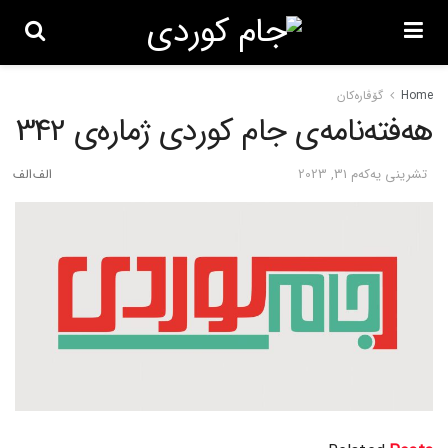
Home
گۆڤاره‌کان
هەفتەنامەی جام کوردی ژمارەی 342
تشرینی یه‌كه‌م 31, 2023