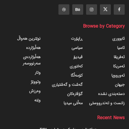
Browse by Category
ئابووری
ڕاپۆرت
نوێترین هەواڵ
ئاسیا
سیاسی
هەڵبژاردە
ئەفریقا
ڤیدیۆ
هەڵبژاردەی
سەرنووسەر
ئەمریکا
کەلتوری
وتار
ئەورووپا
کۆمەڵگا
وتووێژ
جیهان
گه‌شت و گه‌شتیاری
وەرزش
دسته‌بندی نشده
گۆڤاره‌کان
وێنە
زانست و تەندرووستی
مەڵتی میدیا
Recent News