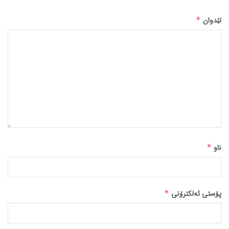
لێدوان
*
ناو
*
پۆستی ئەلکترۆنی
*