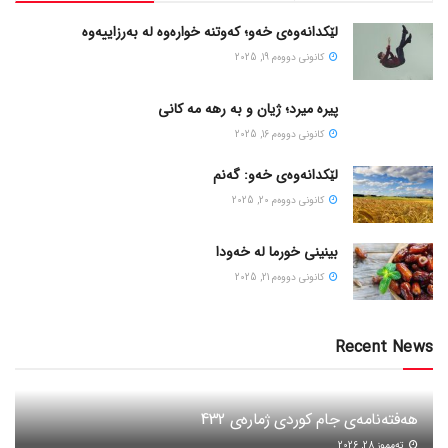
لێکدانەوەی خەو؛ کەوتنە خوارەوە لە بەرزاییەوە
كانونی دووه‌م 19, 2025
پیره میرد؛ ژیان و به رهه مه کانی
كانونی دووه‌م 16, 2025
لێکدانەوەی خەو: گەنم
كانونی دووه‌م 20, 2025
بینینی خورما لە خەودا
كانونی دووه‌م 21, 2025
Recent News
هەفتەنامەی جام کوردی ژمارەی 432
ته‌مموز 28, 2026