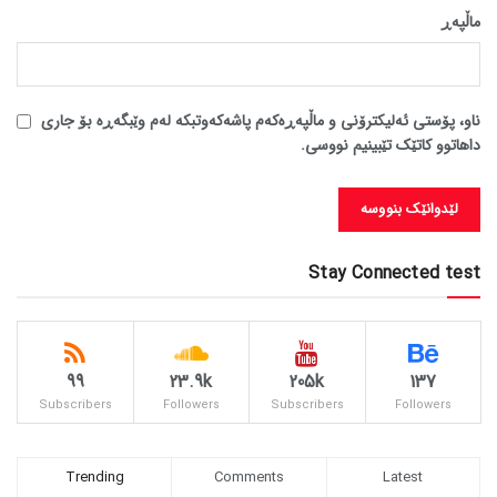
ماڵپه‌ڕ
ناو، پۆستی ئەلیکترۆنی و ماڵپەڕەکەم پاشەکەوتبکە لەم وێبگەڕە بۆ جاری
داهاتوو کاتێک تێبینیم نووسی.
Stay Connected test
99
23.9k
205k
137
Subscribers
Followers
Subscribers
Followers
Trending
Comments
Latest