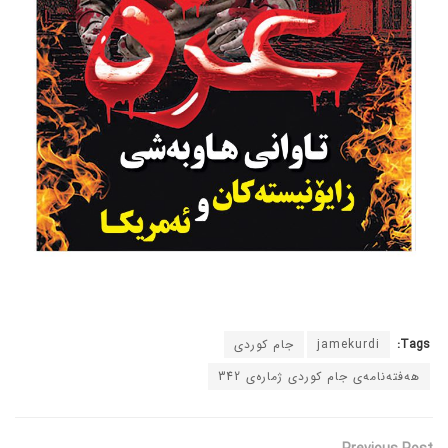
Tags:
jamekurdi
جام کوردی
هەفتەنامەی جام کوردی ژمارەی 342