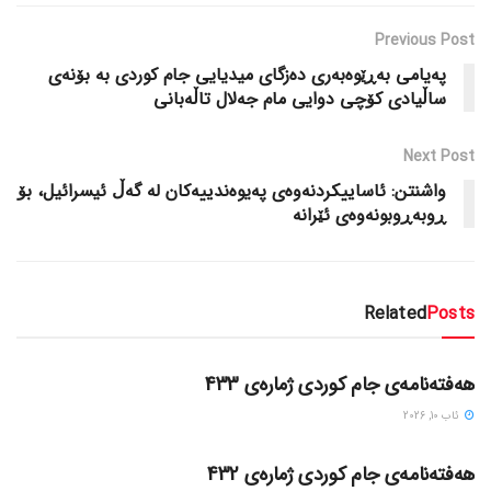
Previous Post
پەیامی بەڕێوەبەری دەزگای میدیایی جام کوردی بە بۆنەی
ساڵیادی کۆچی دوایی مام جەلال تاڵەبانی
Next Post
واشنتن: ئاساییکردنەوەی پەیوەندییەکان لە گەڵ ئیسرائیل، بۆ
ڕوبەڕوبونەوەی ئێرانە
Related
Posts
گۆڤاره‌کان
هەفتەنامەی جام کوردی ژمارەی 433
ئاب 10, 2026
گۆڤاره‌کان
هەفتەنامەی جام کوردی ژمارەی 432