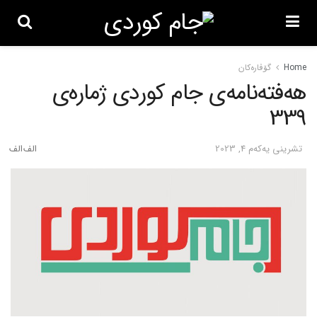
Home
گۆڤاره‌کان
هەفتەنامەی جام کوردی ژمارەی
339
تشرینی یه‌كه‌م 4, 2023