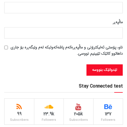
ماڵپه‌ڕ
ناو، پۆستی ئەلیکترۆنی و ماڵپەڕەکەم پاشەکەوتبکە لەم وێبگەڕە بۆ جاری
داهاتوو کاتێک تێبینیم نووسی.
Stay Connected test
99
23.9k
205k
137
Subscribers
Followers
Subscribers
Followers