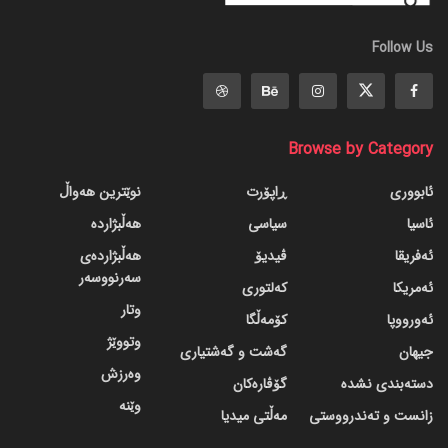
Follow Us
Browse by Category
ئابووری
ڕاپۆرت
نوێترین هەواڵ
ئاسیا
سیاسی
هەڵبژاردە
ئەفریقا
ڤیدیۆ
هەڵبژاردەی
سەرنووسەر
ئەمریکا
کەلتوری
وتار
ئەورووپا
کۆمەڵگا
وتووێژ
جیهان
گه‌شت و گه‌شتیاری
وەرزش
دسته‌بندی نشده
گۆڤاره‌کان
وێنە
زانست و تەندرووستی
مەڵتی میدیا