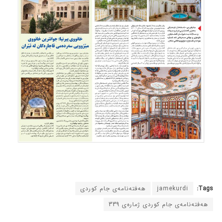
Tags:
jamekurdi
هەفتەنامەی جام کوردی
هەفتەنامەی جام کوردی ژمارەی 339