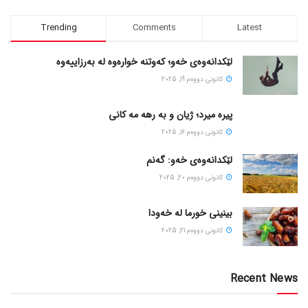
Trending
Comments
Latest
لێکدانەوەی خەو؛ کەوتنە خوارەوە لە بەرزاییەوە
كانونی دووه‌م 19, 2025
پیره میرد؛ ژیان و به رهه مه کانی
كانونی دووه‌م 16, 2025
لێکدانەوەی خەو: گەنم
كانونی دووه‌م 20, 2025
بینینی خورما لە خەودا
كانونی دووه‌م 21, 2025
Recent News