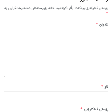
پۆستی ئەلیکترۆنییەکەت بڵاوناکرێتەوە.
خانە پێویستەکان دەستنیشانکراون بە
*
لێدوان
*
ناو
*
پۆستی ئەلکترۆنی
*